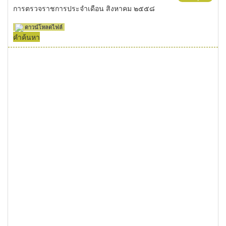
การตรวจราชการประจำเดือน สิงหาคม ๒๕๕๘
ดาวน์โหลดไฟล์
คำค้นหา