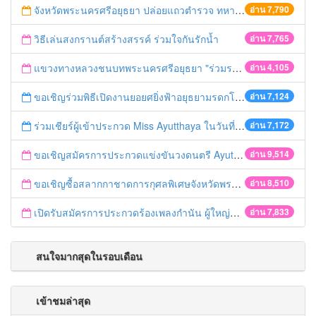
จังหวัดพระนครศรีอยุธยา ปล่อยแถวตำรวจ ทหาร ฝ่ายปกครอง กว่า 100 นาย ตรวจเข้มท่ารถสาธารณะ สถานีขนส่งรถโดยสาร วินรถตู้ และสถานีรถไฟ เตรียมรับมือเทศกาลสงกรานต์
อ่าน 7,790
วิธีเล่นสงกรานต์สร้างสรรค์ ร่วมใจกันรักน้ำ
อ่าน 7,765
แขวงทางหลวงชนบทพระนครศรีอยุธยา "ร่วมรณรงค์ ขับช้า เปิดไฟหน้า คาดเข็มขัด" เทศกาลสงกรานต์ ปี 2561
อ่าน 4,105
ขอเชิญร่วมพิธีเปิดงานยอยศยิ่งฟ้าอยุธยามรดกโลก
อ่าน 7,124
ร่วมเชียร์ผู้เข้าประกวด Miss Ayutthaya ในวันที่ 15 ธันวาคม 2560
อ่าน 7,172
ขอเชิญสมัครการประกวดแข่งขันวงดนตรี Ayutthaya battle of the bands
อ่าน 9,514
ขอเชิญซื้อสลากกาชาดการกุศลพิเศษจังหวัดพระนครศรีอยุธยา 2560
อ่าน 8,510
เปิดรับสมัครการประกวดร้องเพลงกำนัน ผู้ใหญ่บ้าน ฯลฯ
อ่าน 7,833
สนใจมากสุดในรอบเดือน
เข้าชมล่าสุด