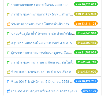
ประกาศคณะกรรมการเปิดซองสอบราคา
อ่าน 26,023,633
การประชุมคณะกรมการจังหวัด/หน.ส่วนราชการประจำเดือน มิถุนายน 2558
อ่าน 11,472,903
ร่างมาตรการ/แนวทาง ในการดำเนินการประกอบการตรวจราชการแบบบูรณาการ
อ่าน 13,111,124
ปล่อยพันธุ์สัตว์น้ำ"โครงการ ๕๐ ล้านกุ้ง/ปลา ฟื้นชีวิตใหม่ให้เจ้าพระยา
อ่าน 4,843,318
สรุปข่าวเทศกาลปีใหม่ 2558 /วันที่ 4 ม.ค. 58
อ่าน 3,809,415
ผู้ตรวจราชการกรมการพัฒนาชุมชน คัดเลือกข้าราชการและลูกจ้างดีเด่น และหน่วยงานพัฒนาชุมชนใสสะอาด ประจำปี ๒๕๕๔
อ่าน 21,787,958
การประชุมคณะกรรมการพัฒนาชุมชนในพื้นที่รอบโรงไฟฟ้า (คพรฟ.) ครั้งที่ 2/2558 กองทุนพัฒนาไฟฟ้าบริษัท โรจนะเพาเวอร์ จำกัด
อ่าน 2,644,710
ที่ อย.0018.1/ว2698 ลว. 19 มิ.ย.58 เรื่อง การแก้ไขปัญหาหนี้สินให้แก่เกษตรกร
อ่าน 4,434,600
ที่ อย 0017.1/ว2424 ลว.5 มิถุนายน 2558 เรื่อง แจ้งกำหนดตรวจประเมินและให้คะแนนหน่วยงานที่สมัครเข้าร่วมโครงการพัฒนาหน่วยงานต้นแบบในการจัดตั้งศูนย์ข้อมูลข่าวสารของราชการฯ ประจำปีงบประมาณ พ.ศ. 2558
อ่าน 10,422,731
เกาะติด ครม.สัญจร ครั้งที่ 4 พระนครศรีอยุธยา วันที่ 18 - 19 กรกฎาคม 2556
อ่าน 4,100