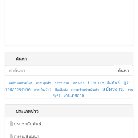
ค้นหา
ค้นหา
ป้ายประชาสัมพันธ์
ผู้ว่า
แม่บ้านมหาดไทย
การปลูกพืช
อาชีพเสริม
รับรางวัล
สมัครงาน
ราชการจังหวัด
การเลี้ยงสัตว์
ปั่นเพื่อพ่อ
ตลาดจำหน่ายสินค้า
งาน
งานเทศกาล
รัฐพิธี
ประเภทข่าว
ประชาสัมพันธ์
อบรม/สัมมนา