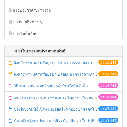
การประกวด/ชิงรางวัล
ข่าวจากสือต่าง ๆ
ข่าวจัดซื้อจัดจ้าง
ข่าวในประเภทประชาสัมพันธ์
จังหวัดพระนครศรีอยุธยา บูรณาการหน่วยงานที่เกี่ยวข้อง ลงพื้นที่จัดระเบียบและดำเนินมาตรการตามบทลงโทษสูงสุดกับผู้ประกอบการร้านค้าที่ยังฝ่าฝืนตั้งร้านค้ารุกล้ำเขตพื้นที่ทางหลวง เตรียมความปลอดภัยก่อนเทศกาลสงกรานต์
อ่าน 6,233
จังหวัดพระนครศรีอยุธยา ปล่อยแถวตำรวจ ทหาร ฝ่ายปกครอง กว่า 100 นาย ตรวจเข้มท่ารถสาธารณะ สถานีขนส่งรถโดยสาร วินรถตู้ และสถานีรถไฟ เตรียมรับมือเทศกาลสงกรานต์
อ่าน 7,785
วิธีเล่นสงกรานต์สร้างสรรค์ ร่วมใจกันรักน้ำ
อ่าน 7,762
แขวงทางหลวงชนบทพระนครศรีอยุธยา "ร่วมรณรงค์ ขับช้า เปิดไฟหน้า คาดเข็มขัด" เทศกาลสงกรานต์ ปี 2561
อ่าน 4,104
ขอเชิญร่วมพิธีเปิดงานยอยศยิ่งฟ้าอยุธยามรดกโลก
อ่าน 7,121
ร่วมเชียร์ผู้เข้าประกวด Miss Ayutthaya ในวันที่ 15 ธันวาคม 2560
อ่าน 7,169