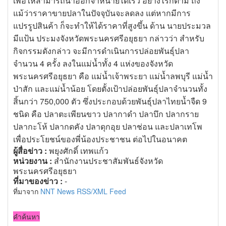
เพื่อให้สามารถนำออกจำหน่ายได้เร็ว อย่างไรก็ตาม ถึง
แม้ว่าราคาขายปลาในปัจจุบันจะลดลง แต่หากมีการ
แปรรูปสินค้า ก็จะทำให้ได้ราคาที่สูงขึ้น ด้าน นายประมวล
มีแป้น ประมงจังหวัดพระนครศรีอยุธยา กล่าวว่า สำหรับ
กิจกรรมดังกล่าว จะมีการดำเนินการปล่อยพันธุ์ปลา
จำนวน 4 ครั้ง ลงในแม่น้ำทั้ง 4 แห่งของจังหวัด
พระนครศรีอยุธยา คือ แม่น้ำเจ้าพระยา แม่น้ำลพบุรี แม่น้ำ
ป่าสัก และแม่น้ำน้อย โดยตั้งเป้าปล่อยพันธุ์ปลาจำนวนทั้ง
สิ้นกว่า 750,000 ตัว ซึ่งประกอบด้วยพันธุ์ปลาไทยน้ำจืด 9
ชนิด คือ ปลาตะเพียนขาว ปลากาดำ ปลาบึก ปลากราย
ปลากะโห้ ปลากดคัง ปลาดุกอุย ปลาช่อน และปลาเทโพ
เพื่อประโยชน์ของพี่น้องประชาชน ต่อไปในอนาคต
ผู้สื่อข่าว :
พยุงศักดิ์ เทพแก้ว
หน่วยงาน :
สำนักงานประชาสัมพันธ์จังหวัด
พระนครศรีอยุธยา
ที่มาของข่าว :
-
ที่มาจาก
NNT News RSS/XML Feed
คำค้นหา