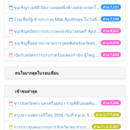
ขอเชิญร่วมพิธีเปิดงานยอยศยิ่งฟ้าอยุธยามรดกโลก
อ่าน 7,121
ร่วมเชียร์ผู้เข้าประกวด Miss Ayutthaya ในวันที่ 15 ธันวาคม 2560
อ่าน 7,169
ขอเชิญสมัครการประกวดแข่งขันวงดนตรี Ayutthaya battle of the bands
อ่าน 9,507
ขอเชิญซื้อสลากกาชาดการกุศลพิเศษจังหวัดพระนครศรีอยุธยา 2560
อ่าน 8,506
เปิดรับสมัครการประกวดร้องเพลงกำนัน ผู้ใหญ่บ้าน ฯลฯ
อ่าน 7,830
สนใจมากสุดในรอบเดือน
เข้าชมล่าสุด
ชาวจังหวัดพระนครศรีอยุธยา ร่วมพิธีปล่อยพันธุ์ปลากว่า 187,250 ตัว ตามโครงการพัฒนาการผลิต การแปรรูปและเชื่อมโยงตลาดสินค้าเกษตรปลอดภัยที่มีศักยภาพเพื่อการบริโภค
อ่าน 2,386
สรุปข่าวเทศกาลปีใหม่ 2558 /วันที่ 4 ม.ค. 58
อ่าน 3,777,836
การประชุมคณะกรมการจังหวัด/หน.ส่วนราชการประจำเดือน มิถุนายน 2558
อ่าน 11,412,357