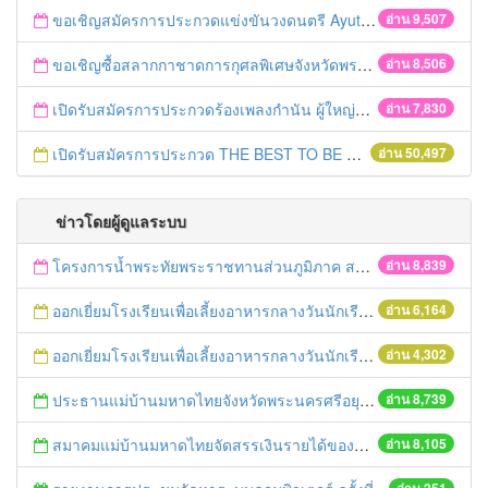
ขอเชิญสมัครการประกวดแข่งขันวงดนตรี Ayutthaya battle of the bands
อ่าน 9,507
ขอเชิญซื้อสลากกาชาดการกุศลพิเศษจังหวัดพระนครศรีอยุธยา 2560
อ่าน 8,506
เปิดรับสมัครการประกวดร้องเพลงกำนัน ผู้ใหญ่บ้าน ฯลฯ
อ่าน 7,830
เปิดรับสมัครการประกวด THE BEST TO BE NUMBER ONE
อ่าน 50,497
ข่าวโดยผู้ดูแลระบบ
โครงการน้ำพระทัยพระราชทานส่วนภูมิภาค สภาสังคมสงเคราะห์แห่งประเทศไทย ในพระบรมราชูปถัมภ์ ประจำปี 2559
อ่าน 8,839
ออกเยี่ยมโรงเรียนเพื่อเลี้ยงอาหารกลางวันนักเรียนโรงเรียนที่อยู่ห่างไกลในพื้นที่ จ.พระนครศรีอยุธยา (โรงเรียนวัดลำตะเคียน)
อ่าน 6,164
ออกเยี่ยมโรงเรียนเพื่อเลี้ยงอาหารกลางวันนักเรียนโรงเรียนที่อยู่ห่างไกลในพื้นที่ จ.พระนครศรีอยุธยา (โรงเรียนวัดสนามทอง)
อ่าน 4,302
ประธานแม่บ้านมหาดไทยจังหวัดพระนครศรีอยุธยา และคณะฯ ออกเยี่ยมเยาวชนที่ได้รับทุนจากมูลนิธิร่วมจิตต์น้อมเกล้าฯ ปีการศึกษา 2558
อ่าน 8,739
สมาคมแม่บ้านมหาดไทยจัดสรรเงินรายได้ของสมาคมฯมอบทุนการศึกษา ประจำปี 2559
อ่าน 8,105