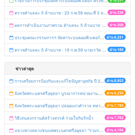
รายงานการประชุมจัดหาระบบคอมพิวเตอร์ ครั้งที่ 1 / 2559
อ่าน 251
ตรวจตำบลละ 5 ล้านบาท : 23 ก.พ.59 คณะที่ 3 ลงพื้นที่ อ.บางปะอิน
อ่าน 239
ผลการดำเนินงานภาพรวม ตำบลละ 5 ล้านบาท : 21 ก.พ. 59 เวลา 20.20 น.
อ่าน 208
ประชุมคณะกรรมการฯ จัดหาระบบคอมพิวเตอร์ ครั้งที่ 1/2559
อ่าน 6,331
ตรวจตำบลละ 5 ล้านบาท : 19 ก.พ.59 นายเรวัต ประสงค์ รอง ผวจ.1 ลงพื้นที่ อ.ท่าเรือ
อ่าน 185
ข่าวล่าสุด
การเตรียมการป้องกันและแก้ไขปัญหาอุทกัย ปี 2561
อ่าน 8,953
จังหวัดพระนครศรีอยุธยา บูรณาการหน่วยงานที่เกี่ยวข้อง ลงพื้นที่จัดระเบียบและดำเนินมาตรการตามบทลงโทษสูงสุดกับผู้ประกอบการร้านค้าที่ยังฝ่าฝืนตั้งร้านค้ารุกล้ำเขตพื้นที่ทางหลวง เตรียมความปลอดภัยก่อนเทศกาลสงกรานต์
อ่าน 6,233
จังหวัดพระนครศรีอยุธยา ปล่อยแถวตำรวจ ทหาร ฝ่ายปกครอง กว่า 100 นาย ตรวจเข้มท่ารถสาธารณะ สถานีขนส่งรถโดยสาร วินรถตู้ และสถานีรถไฟ เตรียมรับมือเทศกาลสงกรานต์
อ่าน 7,785
วิธีเล่นสงกรานต์สร้างสรรค์ ร่วมใจกันรักน้ำ
อ่าน 7,762
แขวงทางหลวงชนบทพระนครศรีอยุธยา "ร่วมรณรงค์ ขับช้า เปิดไฟหน้า คาดเข็มขัด" เทศกาลสงกรานต์ ปี 2561
อ่าน 4,104