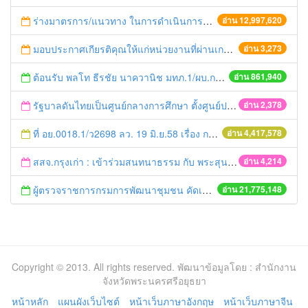
ร่างมาตรการ/แนวทาง ในการดำเนินการประกอบการตรวจราชการแบบบูรณาการ
อ่าน 12,997,620
มอบประกาศเกียรติคุณให้แก่หน่วยงานที่ผ่านเกณฑ์การประเมินตามโครงการสร้างความเข็มแข็งในการบริหารจัดการด้านการเงินการคลังให้กับส่วนราชการจังหวัดพระนครศรีอยุธยา
อ่าน 3,273
ต้อนรับ พลโท ธีรชัย นาควานิช มทภ.1/ผบ.กกล.รส.ทภ.1 และคณะ ในการตรวจเยี่ยมศูนย์ดำรงธรรมจังหวัดพระนครศรีอยุธยา
อ่าน 861,940
รัฐบาลดันไทยเป็นศูนย์กลางการศึกษา ตั้งศูนย์ประสานเตรียมความพร้อมไทยเข้าสู่ AEC
อ่าน 2,378
ที่ อย.0018.1/ว2698 ลว. 19 มิ.ย.58 เรื่อง การแก้ไขปัญหาหนี้สินให้แก่เกษตรกร
อ่าน 4,417,578
สสจ.กรุงเก่า : เข้าร่วมสนทนาธรรม กับ พระสุนทรธรรมานุวัตร (หลวงพ่อเอียด อินฺทวํโส)
อ่าน 4,214
ผู้ตรวจราชการกรมการพัฒนาชุมชน คัดเลือกข้าราชการและลูกจ้างดีเด่น และหน่วยงานพัฒนาชุมชนใสสะอาด ประจำปี ๒๕๕๔
อ่าน 21,775,148
Copyright © 2013. All rights reserved. พัฒนาข้อมูลโดย : สำนักงาน
จังหวัดพระนครศรีอยุธยา
หน้าหลัก
แผนผังเว็บไซต์
หน้าเว็บภาษาอังกฤษ
หน้าเว็บภาษาจีน