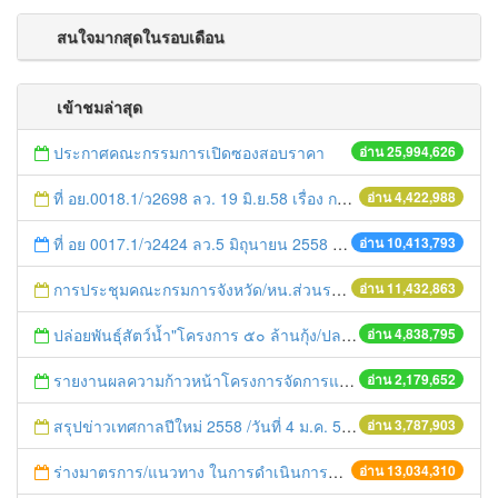
สนใจมากสุดในรอบเดือน
เข้าชมล่าสุด
ประกาศคณะกรรมการเปิดซองสอบราคา
อ่าน 25,994,626
ที่ อย.0018.1/ว2698 ลว. 19 มิ.ย.58 เรื่อง การแก้ไขปัญหาหนี้สินให้แก่เกษตรกร
อ่าน 4,422,988
ที่ อย 0017.1/ว2424 ลว.5 มิถุนายน 2558 เรื่อง แจ้งกำหนดตรวจประเมินและให้คะแนนหน่วยงานที่สมัครเข้าร่วมโครงการพัฒนาหน่วยงานต้นแบบในการจัดตั้งศูนย์ข้อมูลข่าวสารของราชการฯ ประจำปีงบประมาณ พ.ศ. 2558
อ่าน 10,413,793
การประชุมคณะกรมการจังหวัด/หน.ส่วนราชการประจำเดือน มิถุนายน 2558
อ่าน 11,432,863
ปล่อยพันธุ์สัตว์น้ำ"โครงการ ๕๐ ล้านกุ้ง/ปลา ฟื้นชีวิตใหม่ให้เจ้าพระยา
อ่าน 4,838,795
รายงานผลความก้าวหน้าโครงการจัดการแก้ไขปัญหาขยะ สัปดาห์ที่ 9/2558
อ่าน 2,179,652
สรุปข่าวเทศกาลปีใหม่ 2558 /วันที่ 4 ม.ค. 58
อ่าน 3,787,903
ร่างมาตรการ/แนวทาง ในการดำเนินการประกอบการตรวจราชการแบบบูรณาการ
อ่าน 13,034,310