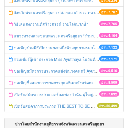
จังหวัดพระนครศรีอยุธยา บูรณาการหน่วยงานที่เกี่ยวข้อง ลงพื้นที่จัดระเบียบและดำเนินมาตรการตามบทลงโทษสูงสุดกับผู้ประกอบการร้านค้าที่ยังฝ่าฝืนตั้งร้านค้ารุกล้ำเขตพื้นที่ทางหลวง เตรียมความปลอดภัยก่อนเทศกาลสงกรานต์
อ่าน 6,234
จังหวัดพระนครศรีอยุธยา ปล่อยแถวตำรวจ ทหาร ฝ่ายปกครอง กว่า 100 นาย ตรวจเข้มท่ารถสาธารณะ สถานีขนส่งรถโดยสาร วินรถตู้ และสถานีรถไฟ เตรียมรับมือเทศกาลสงกรานต์
อ่าน 7,787
วิธีเล่นสงกรานต์สร้างสรรค์ ร่วมใจกันรักน้ำ
อ่าน 7,765
แขวงทางหลวงชนบทพระนครศรีอยุธยา "ร่วมรณรงค์ ขับช้า เปิดไฟหน้า คาดเข็มขัด" เทศกาลสงกรานต์ ปี 2561
อ่าน 4,104
ขอเชิญร่วมพิธีเปิดงานยอยศยิ่งฟ้าอยุธยามรดกโลก
อ่าน 7,122
ร่วมเชียร์ผู้เข้าประกวด Miss Ayutthaya ในวันที่ 15 ธันวาคม 2560
อ่าน 7,171
ขอเชิญสมัครการประกวดแข่งขันวงดนตรี Ayutthaya battle of the bands
อ่าน 9,510
ขอเชิญซื้อสลากกาชาดการกุศลพิเศษจังหวัดพระนครศรีอยุธยา 2560
อ่าน 8,509
เปิดรับสมัครการประกวดร้องเพลงกำนัน ผู้ใหญ่บ้าน ฯลฯ
อ่าน 7,832
เปิดรับสมัครการประกวด THE BEST TO BE NUMBER ONE
อ่าน 50,499
ข่าวโดยสำนักงานยุติธรรมจังหวัดพระนครศรีอยุธยา