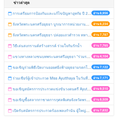
ข่าวล่าสุด
การเตรียมการป้องกันและแก้ไขปัญหาอุทกัย ปี 2561
อ่าน 8,956
จังหวัดพระนครศรีอยุธยา บูรณาการหน่วยงานที่เกี่ยวข้อง ลงพื้นที่จัดระเบียบและดำเนินมาตรการตามบทลงโทษสูงสุดกับผู้ประกอบการร้านค้าที่ยังฝ่าฝืนตั้งร้านค้ารุกล้ำเขตพื้นที่ทางหลวง เตรียมความปลอดภัยก่อนเทศกาลสงกรานต์
อ่าน 6,234
จังหวัดพระนครศรีอยุธยา ปล่อยแถวตำรวจ ทหาร ฝ่ายปกครอง กว่า 100 นาย ตรวจเข้มท่ารถสาธารณะ สถานีขนส่งรถโดยสาร วินรถตู้ และสถานีรถไฟ เตรียมรับมือเทศกาลสงกรานต์
อ่าน 7,787
วิธีเล่นสงกรานต์สร้างสรรค์ ร่วมใจกันรักน้ำ
อ่าน 7,765
แขวงทางหลวงชนบทพระนครศรีอยุธยา "ร่วมรณรงค์ ขับช้า เปิดไฟหน้า คาดเข็มขัด" เทศกาลสงกรานต์ ปี 2561
อ่าน 4,104
ขอเชิญร่วมพิธีเปิดงานยอยศยิ่งฟ้าอยุธยามรดกโลก
อ่าน 7,122
ร่วมเชียร์ผู้เข้าประกวด Miss Ayutthaya ในวันที่ 15 ธันวาคม 2560
อ่าน 7,171
ขอเชิญสมัครการประกวดแข่งขันวงดนตรี Ayutthaya battle of the bands
อ่าน 9,510
ขอเชิญซื้อสลากกาชาดการกุศลพิเศษจังหวัดพระนครศรีอยุธยา 2560
อ่าน 8,509
เปิดรับสมัครการประกวดร้องเพลงกำนัน ผู้ใหญ่บ้าน ฯลฯ
อ่าน 7,832