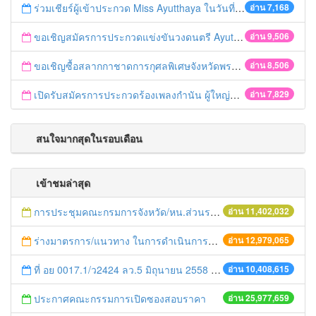
ร่วมเชียร์ผู้เข้าประกวด Miss Ayutthaya ในวันที่ 15 ธันวาคม 2560
อ่าน 7,168
ขอเชิญสมัครการประกวดแข่งขันวงดนตรี Ayutthaya battle of the bands
อ่าน 9,506
ขอเชิญซื้อสลากกาชาดการกุศลพิเศษจังหวัดพระนครศรีอยุธยา 2560
อ่าน 8,506
เปิดรับสมัครการประกวดร้องเพลงกำนัน ผู้ใหญ่บ้าน ฯลฯ
อ่าน 7,829
สนใจมากสุดในรอบเดือน
เข้าชมล่าสุด
การประชุมคณะกรมการจังหวัด/หน.ส่วนราชการประจำเดือน มิถุนายน 2558
อ่าน 11,402,032
ร่างมาตรการ/แนวทาง ในการดำเนินการประกอบการตรวจราชการแบบบูรณาการ
อ่าน 12,979,065
ที่ อย 0017.1/ว2424 ลว.5 มิถุนายน 2558 เรื่อง แจ้งกำหนดตรวจประเมินและให้คะแนนหน่วยงานที่สมัครเข้าร่วมโครงการพัฒนาหน่วยงานต้นแบบในการจัดตั้งศูนย์ข้อมูลข่าวสารของราชการฯ ประจำปีงบประมาณ พ.ศ. 2558
อ่าน 10,408,615
ประกาศคณะกรรมการเปิดซองสอบราคา
อ่าน 25,977,659