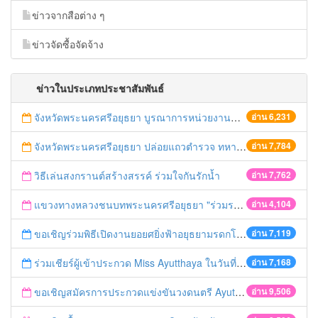
ข่าวจากสือต่าง ๆ
ข่าวจัดซื้อจัดจ้าง
ข่าวในประเภทประชาสัมพันธ์
จังหวัดพระนครศรีอยุธยา บูรณาการหน่วยงานที่เกี่ยวข้อง ลงพื้นที่จัดระเบียบและดำเนินมาตรการตามบทลงโทษสูงสุดกับผู้ประกอบการร้านค้าที่ยังฝ่าฝืนตั้งร้านค้ารุกล้ำเขตพื้นที่ทางหลวง เตรียมความปลอดภัยก่อนเทศกาลสงกรานต์
อ่าน 6,231
จังหวัดพระนครศรีอยุธยา ปล่อยแถวตำรวจ ทหาร ฝ่ายปกครอง กว่า 100 นาย ตรวจเข้มท่ารถสาธารณะ สถานีขนส่งรถโดยสาร วินรถตู้ และสถานีรถไฟ เตรียมรับมือเทศกาลสงกรานต์
อ่าน 7,784
วิธีเล่นสงกรานต์สร้างสรรค์ ร่วมใจกันรักน้ำ
อ่าน 7,762
แขวงทางหลวงชนบทพระนครศรีอยุธยา "ร่วมรณรงค์ ขับช้า เปิดไฟหน้า คาดเข็มขัด" เทศกาลสงกรานต์ ปี 2561
อ่าน 4,104
ขอเชิญร่วมพิธีเปิดงานยอยศยิ่งฟ้าอยุธยามรดกโลก
อ่าน 7,119
ร่วมเชียร์ผู้เข้าประกวด Miss Ayutthaya ในวันที่ 15 ธันวาคม 2560
อ่าน 7,168
ขอเชิญสมัครการประกวดแข่งขันวงดนตรี Ayutthaya battle of the bands
อ่าน 9,506