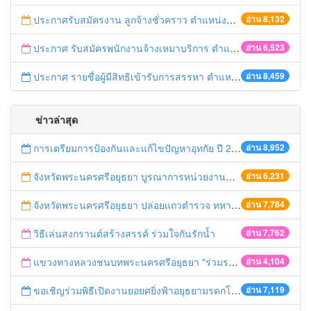
ประกาศรับสมัครงาน ลูกจ้างชั่วคราว ตำแหน่งนักวิชาการยุติธรรม
อ่าน 8,132
ประกาศ รับสมัครพนักงานจ้างเหมาบริการ ตำแหน่ง พนักงานขับรถ สำนักงานยุติธรรมจังหวัดพระนครศรีอยุธยา
อ่าน 6,523
ประกาศ รายชื่อผู้มีสิทธิเข้ารับการสรรหา ตำแหน่งนักบริหารจัดการงานยุติธรรม สำนักงานยุติธรรมจังหวัดพระนครศรีอยุธยา
อ่าน 8,459
ข่าวล่าสุด
การเตรียมการป้องกันและแก้ไขปัญหาอุทกัย ปี 2561
อ่าน 8,952
จังหวัดพระนครศรีอยุธยา บูรณาการหน่วยงานที่เกี่ยวข้อง ลงพื้นที่จัดระเบียบและดำเนินมาตรการตามบทลงโทษสูงสุดกับผู้ประกอบการร้านค้าที่ยังฝ่าฝืนตั้งร้านค้ารุกล้ำเขตพื้นที่ทางหลวง เตรียมความปลอดภัยก่อนเทศกาลสงกรานต์
อ่าน 6,231
จังหวัดพระนครศรีอยุธยา ปล่อยแถวตำรวจ ทหาร ฝ่ายปกครอง กว่า 100 นาย ตรวจเข้มท่ารถสาธารณะ สถานีขนส่งรถโดยสาร วินรถตู้ และสถานีรถไฟ เตรียมรับมือเทศกาลสงกรานต์
อ่าน 7,784
วิธีเล่นสงกรานต์สร้างสรรค์ ร่วมใจกันรักน้ำ
อ่าน 7,762
แขวงทางหลวงชนบทพระนครศรีอยุธยา "ร่วมรณรงค์ ขับช้า เปิดไฟหน้า คาดเข็มขัด" เทศกาลสงกรานต์ ปี 2561
อ่าน 4,104
ขอเชิญร่วมพิธีเปิดงานยอยศยิ่งฟ้าอยุธยามรดกโลก
อ่าน 7,119