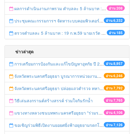
ผลการดำเนินงานภาพรวม ตำบลละ 5 ล้านบาท : 21 ก.พ. 59 เวลา 20.20 น.
อ่าน 208
ประชุมคณะกรรมการฯ จัดหาระบบคอมพิวเตอร์ ครั้งที่ 1/2559
อ่าน 6,332
ตรวจตำบลละ 5 ล้านบาท : 19 ก.พ.59 นายเรวัต ประสงค์ รอง ผวจ.1 ลงพื้นที่ อ.ท่าเรือ
อ่าน 185
ข่าวล่าสุด
การเตรียมการป้องกันและแก้ไขปัญหาอุทกัย ปี 2561
อ่าน 8,957
จังหวัดพระนครศรีอยุธยา บูรณาการหน่วยงานที่เกี่ยวข้อง ลงพื้นที่จัดระเบียบและดำเนินมาตรการตามบทลงโทษสูงสุดกับผู้ประกอบการร้านค้าที่ยังฝ่าฝืนตั้งร้านค้ารุกล้ำเขตพื้นที่ทางหลวง เตรียมความปลอดภัยก่อนเทศกาลสงกรานต์
อ่าน 6,246
จังหวัดพระนครศรีอยุธยา ปล่อยแถวตำรวจ ทหาร ฝ่ายปกครอง กว่า 100 นาย ตรวจเข้มท่ารถสาธารณะ สถานีขนส่งรถโดยสาร วินรถตู้ และสถานีรถไฟ เตรียมรับมือเทศกาลสงกรานต์
อ่าน 7,792
วิธีเล่นสงกรานต์สร้างสรรค์ ร่วมใจกันรักน้ำ
อ่าน 7,765
แขวงทางหลวงชนบทพระนครศรีอยุธยา "ร่วมรณรงค์ ขับช้า เปิดไฟหน้า คาดเข็มขัด" เทศกาลสงกรานต์ ปี 2561
อ่าน 4,106
ขอเชิญร่วมพิธีเปิดงานยอยศยิ่งฟ้าอยุธยามรดกโลก
อ่าน 7,126