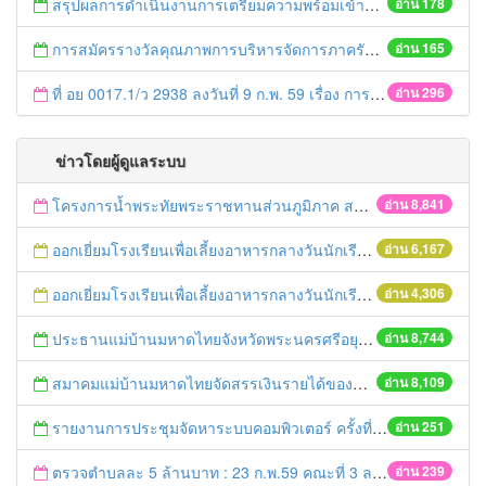
สรุปผลการดำเนินงานการเตรียมความพร้อมเข้าสู่ประชาคมอาเซียนจังหวัดพระนครศรีอยุธยา ประจำปี 2558
อ่าน 178
การสมัครรางวัลคุณภาพการบริหารจัดการภาครัฐ
อ่าน 165
ที่ อย 0017.1/ว 2938 ลงวันที่ 9 ก.พ. 59 เรื่อง การประชาสัมพันธ์สมุดภาพ Infographics รัฐบาลเพื่อประชาชน
อ่าน 296
ข่าวโดยผู้ดูแลระบบ
โครงการน้ำพระทัยพระราชทานส่วนภูมิภาค สภาสังคมสงเคราะห์แห่งประเทศไทย ในพระบรมราชูปถัมภ์ ประจำปี 2559
อ่าน 8,841
ออกเยี่ยมโรงเรียนเพื่อเลี้ยงอาหารกลางวันนักเรียนโรงเรียนที่อยู่ห่างไกลในพื้นที่ จ.พระนครศรีอยุธยา (โรงเรียนวัดลำตะเคียน)
อ่าน 6,167
ออกเยี่ยมโรงเรียนเพื่อเลี้ยงอาหารกลางวันนักเรียนโรงเรียนที่อยู่ห่างไกลในพื้นที่ จ.พระนครศรีอยุธยา (โรงเรียนวัดสนามทอง)
อ่าน 4,306
ประธานแม่บ้านมหาดไทยจังหวัดพระนครศรีอยุธยา และคณะฯ ออกเยี่ยมเยาวชนที่ได้รับทุนจากมูลนิธิร่วมจิตต์น้อมเกล้าฯ ปีการศึกษา 2558
อ่าน 8,744
สมาคมแม่บ้านมหาดไทยจัดสรรเงินรายได้ของสมาคมฯมอบทุนการศึกษา ประจำปี 2559
อ่าน 8,109
รายงานการประชุมจัดหาระบบคอมพิวเตอร์ ครั้งที่ 1 / 2559
อ่าน 251
ตรวจตำบลละ 5 ล้านบาท : 23 ก.พ.59 คณะที่ 3 ลงพื้นที่ อ.บางปะอิน
อ่าน 239