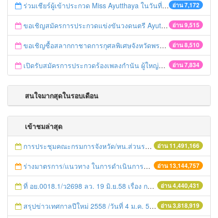
ร่วมเชียร์ผู้เข้าประกวด Miss Ayutthaya ในวันที่ 15 ธันวาคม 2560
อ่าน 7,172
ขอเชิญสมัครการประกวดแข่งขันวงดนตรี Ayutthaya battle of the bands
อ่าน 9,515
ขอเชิญซื้อสลากกาชาดการกุศลพิเศษจังหวัดพระนครศรีอยุธยา 2560
อ่าน 8,510
เปิดรับสมัครการประกวดร้องเพลงกำนัน ผู้ใหญ่บ้าน ฯลฯ
อ่าน 7,834
สนใจมากสุดในรอบเดือน
เข้าชมล่าสุด
การประชุมคณะกรมการจังหวัด/หน.ส่วนราชการประจำเดือน มิถุนายน 2558
อ่าน 11,491,166
ร่างมาตรการ/แนวทาง ในการดำเนินการประกอบการตรวจราชการแบบบูรณาการ
อ่าน 13,144,757
ที่ อย.0018.1/ว2698 ลว. 19 มิ.ย.58 เรื่อง การแก้ไขปัญหาหนี้สินให้แก่เกษตรกร
อ่าน 4,440,431
สรุปข่าวเทศกาลปีใหม่ 2558 /วันที่ 4 ม.ค. 58
อ่าน 3,818,919