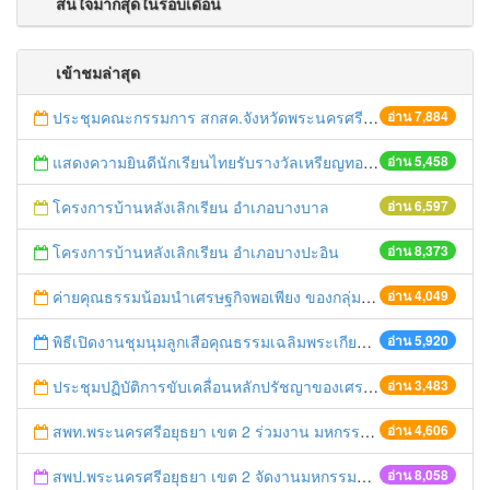
สนใจมากสุดในรอบเดือน
เข้าชมล่าสุด
ประชุมคณะกรรมการ สกสค.จังหวัดพระนครศรีอยุธยา
อ่าน 7,884
แสดงความยินดีนักเรียนไทยรับรางวัลเหรียญทองการแข่งขันคณิตศาสตร์โลก
อ่าน 5,458
โครงการบ้านหลังเลิกเรียน อำเภอบางบาล
อ่าน 6,597
โครงการบ้านหลังเลิกเรียน อำเภอบางปะอิน
อ่าน 8,373
ค่ายคุณธรรมน้อมนำเศรษฐกิจพอเพียง ของกลุ่มโรงเรียนมงคลพัฒนา
อ่าน 4,049
พิธีเปิดงานชุมนุมลูกเสือคุณธรรมเฉลิมพระเกียรติองค์พระประมุข ครั้งที่ ๔
อ่าน 5,920
ประชุมปฏิบัติการขับเคลื่อนหลักปรัชญาของเศรษฐกิจพอเพียงสู่สถานศึกษา
อ่าน 3,483
สพท.พระนครศรีอยุธยา เขต 2 ร่วมงาน มหกรรมสุดยอดส้วมกรุงศรี ปี 2009
อ่าน 4,606
สพป.พระนครศรีอยุธยา เขต 2 จัดงานมหกรรมการศึกษาอยุธยาสู่อาเซียน
อ่าน 8,058