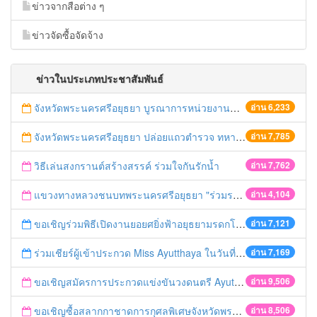
ข่าวจากสือต่าง ๆ
ข่าวจัดซื้อจัดจ้าง
ข่าวในประเภทประชาสัมพันธ์
จังหวัดพระนครศรีอยุธยา บูรณาการหน่วยงานที่เกี่ยวข้อง ลงพื้นที่จัดระเบียบและดำเนินมาตรการตามบทลงโทษสูงสุดกับผู้ประกอบการร้านค้าที่ยังฝ่าฝืนตั้งร้านค้ารุกล้ำเขตพื้นที่ทางหลวง เตรียมความปลอดภัยก่อนเทศกาลสงกรานต์
อ่าน 6,233
จังหวัดพระนครศรีอยุธยา ปล่อยแถวตำรวจ ทหาร ฝ่ายปกครอง กว่า 100 นาย ตรวจเข้มท่ารถสาธารณะ สถานีขนส่งรถโดยสาร วินรถตู้ และสถานีรถไฟ เตรียมรับมือเทศกาลสงกรานต์
อ่าน 7,785
วิธีเล่นสงกรานต์สร้างสรรค์ ร่วมใจกันรักน้ำ
อ่าน 7,762
แขวงทางหลวงชนบทพระนครศรีอยุธยา "ร่วมรณรงค์ ขับช้า เปิดไฟหน้า คาดเข็มขัด" เทศกาลสงกรานต์ ปี 2561
อ่าน 4,104
ขอเชิญร่วมพิธีเปิดงานยอยศยิ่งฟ้าอยุธยามรดกโลก
อ่าน 7,121
ร่วมเชียร์ผู้เข้าประกวด Miss Ayutthaya ในวันที่ 15 ธันวาคม 2560
อ่าน 7,169
ขอเชิญสมัครการประกวดแข่งขันวงดนตรี Ayutthaya battle of the bands
อ่าน 9,506
ขอเชิญซื้อสลากกาชาดการกุศลพิเศษจังหวัดพระนครศรีอยุธยา 2560
อ่าน 8,506