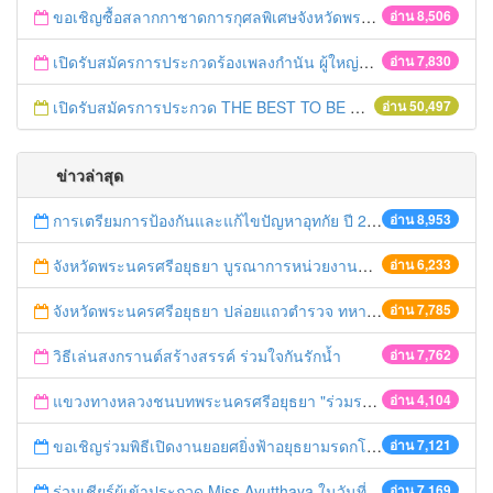
ขอเชิญซื้อสลากกาชาดการกุศลพิเศษจังหวัดพระนครศรีอยุธยา 2560
อ่าน 8,506
เปิดรับสมัครการประกวดร้องเพลงกำนัน ผู้ใหญ่บ้าน ฯลฯ
อ่าน 7,830
เปิดรับสมัครการประกวด THE BEST TO BE NUMBER ONE
อ่าน 50,497
ข่าวล่าสุด
การเตรียมการป้องกันและแก้ไขปัญหาอุทกัย ปี 2561
อ่าน 8,953
จังหวัดพระนครศรีอยุธยา บูรณาการหน่วยงานที่เกี่ยวข้อง ลงพื้นที่จัดระเบียบและดำเนินมาตรการตามบทลงโทษสูงสุดกับผู้ประกอบการร้านค้าที่ยังฝ่าฝืนตั้งร้านค้ารุกล้ำเขตพื้นที่ทางหลวง เตรียมความปลอดภัยก่อนเทศกาลสงกรานต์
อ่าน 6,233
จังหวัดพระนครศรีอยุธยา ปล่อยแถวตำรวจ ทหาร ฝ่ายปกครอง กว่า 100 นาย ตรวจเข้มท่ารถสาธารณะ สถานีขนส่งรถโดยสาร วินรถตู้ และสถานีรถไฟ เตรียมรับมือเทศกาลสงกรานต์
อ่าน 7,785
วิธีเล่นสงกรานต์สร้างสรรค์ ร่วมใจกันรักน้ำ
อ่าน 7,762
แขวงทางหลวงชนบทพระนครศรีอยุธยา "ร่วมรณรงค์ ขับช้า เปิดไฟหน้า คาดเข็มขัด" เทศกาลสงกรานต์ ปี 2561
อ่าน 4,104
ขอเชิญร่วมพิธีเปิดงานยอยศยิ่งฟ้าอยุธยามรดกโลก
อ่าน 7,121
ร่วมเชียร์ผู้เข้าประกวด Miss Ayutthaya ในวันที่ 15 ธันวาคม 2560
อ่าน 7,169