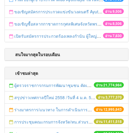
ขอเชิญสมัครการประกวดแข่งขันวงดนตรี Ayutthaya battle of the bands
อ่าน 9,506
ขอเชิญซื้อสลากกาชาดการกุศลพิเศษจังหวัดพระนครศรีอยุธยา 2560
อ่าน 8,506
เปิดรับสมัครการประกวดร้องเพลงกำนัน ผู้ใหญ่บ้าน ฯลฯ
อ่าน 7,830
สนใจมากสุดในรอบเดือน
เข้าชมล่าสุด
ผู้ตรวจราชการกรมการพัฒนาชุมชน คัดเลือกข้าราชการและลูกจ้างดีเด่น และหน่วยงานพัฒนาชุมชนใสสะอาด ประจำปี ๒๕๕๔
อ่าน 21,774,984
สรุปข่าวเทศกาลปีใหม่ 2558 /วันที่ 4 ม.ค. 58
อ่าน 3,777,370
ร่างมาตรการ/แนวทาง ในการดำเนินการประกอบการตรวจราชการแบบบูรณาการ
อ่าน 12,995,843
การประชุมคณะกรมการจังหวัด/หน.ส่วนราชการประจำเดือน มิถุนายน 2558
อ่าน 11,411,518