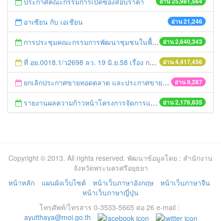
ประกาศคณะกรรมการเปิดซองสอบราคา
อ่าน 25,981,564
อาเซียน กับ เอเชียน
อ่าน 21,246
การประชุมคณะกรรมการพัฒนาชุมชนในพื้นที่รอบโรงไฟฟ้า (คพรฟ.) ครั้งที่ 2/2558 กองทุนพัฒนาไฟฟ้าบริษัท โรจนะเพาเวอร์ จำกัด
อ่าน 2,640,343
ที่ อย.0018.1/ว2698 ลว. 19 มิ.ย.58 เรื่อง การแก้ไขปัญหาหนี้สินให้แก่เกษตรกร
อ่าน 4,417,456
ยกเลิกประกาศขายทอดตลาด และประกาศขายทอดตลาดใหม่
อ่าน 9,287
รายงานผลความก้าวหน้าโครงการจัดการแก้ไขปัญหาขยะ สัปดาห์ที่ 9/2558
อ่าน 2,176,835
Copyright © 2013. All rights reserved. พัฒนาข้อมูลโดย : สำนักงาน
จังหวัดพระนครศรีอยุธยา
หน้าหลัก
แผนผังเว็บไซต์
หน้าเว็บภาษาอังกฤษ
หน้าเว็บภาษาจีน
หน้าเว็บภาษาญี่ปุ่น
โทรศัพท์/โทรสาร 0-3533-5665 ต่อ 26 e-mail :
ayutthaya@moi.go.th