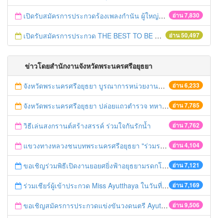
เปิดรับสมัครการประกวดร้องเพลงกำนัน ผู้ใหญ่บ้าน ฯลฯ
อ่าน 7,830
เปิดรับสมัครการประกวด THE BEST TO BE NUMBER ONE
อ่าน 50,497
ข่าวโดยสำนักงานจังหวัดพระนครศรีอยุธยา
จังหวัดพระนครศรีอยุธยา บูรณาการหน่วยงานที่เกี่ยวข้อง ลงพื้นที่จัดระเบียบและดำเนินมาตรการตามบทลงโทษสูงสุดกับผู้ประกอบการร้านค้าที่ยังฝ่าฝืนตั้งร้านค้ารุกล้ำเขตพื้นที่ทางหลวง เตรียมความปลอดภัยก่อนเทศกาลสงกรานต์
อ่าน 6,233
จังหวัดพระนครศรีอยุธยา ปล่อยแถวตำรวจ ทหาร ฝ่ายปกครอง กว่า 100 นาย ตรวจเข้มท่ารถสาธารณะ สถานีขนส่งรถโดยสาร วินรถตู้ และสถานีรถไฟ เตรียมรับมือเทศกาลสงกรานต์
อ่าน 7,785
วิธีเล่นสงกรานต์สร้างสรรค์ ร่วมใจกันรักน้ำ
อ่าน 7,762
แขวงทางหลวงชนบทพระนครศรีอยุธยา "ร่วมรณรงค์ ขับช้า เปิดไฟหน้า คาดเข็มขัด" เทศกาลสงกรานต์ ปี 2561
อ่าน 4,104
ขอเชิญร่วมพิธีเปิดงานยอยศยิ่งฟ้าอยุธยามรดกโลก
อ่าน 7,121
ร่วมเชียร์ผู้เข้าประกวด Miss Ayutthaya ในวันที่ 15 ธันวาคม 2560
อ่าน 7,169
ขอเชิญสมัครการประกวดแข่งขันวงดนตรี Ayutthaya battle of the bands
อ่าน 9,506