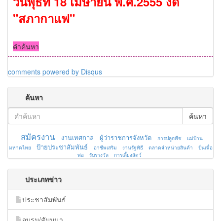
วันพุธที่ 18 เมษายน พ.ศ.2555 งด
"สภากาแฟ"
คำค้นหา
comments powered by
Disqus
ค้นหา
ค้นหา
สมัครงาน
งานเทศกาล
ผู้ว่าราชการจังหวัด
การปลูกพืช
แม่บ้าน
ป้ายประชาสัมพันธ์
มหาดไทย
อาชีพเสริม
งานรัฐพิธี
ตลาดจำหน่ายสินค้า
ปั่นเพื่อ
พ่อ
รับรางวัล
การเลี้ยงสัตว์
ประเภทข่าว
ประชาสัมพันธ์
อบรม/สัมมนา