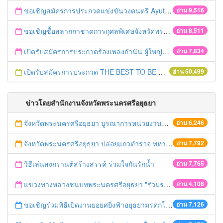
ขอเชิญสมัครการประกวดแข่งขันวงดนตรี Ayutthaya battle of the bands
อ่าน 9,516
ขอเชิญซื้อสลากกาชาดการกุศลพิเศษจังหวัดพระนครศรีอยุธยา 2560
อ่าน 8,511
เปิดรับสมัครการประกวดร้องเพลงกำนัน ผู้ใหญ่บ้าน ฯลฯ
อ่าน 7,834
เปิดรับสมัครการประกวด THE BEST TO BE NUMBER ONE
อ่าน 50,499
ข่าวโดยสำนักงานจังหวัดพระนครศรีอยุธยา
จังหวัดพระนครศรีอยุธยา บูรณาการหน่วยงานที่เกี่ยวข้อง ลงพื้นที่จัดระเบียบและดำเนินมาตรการตามบทลงโทษสูงสุดกับผู้ประกอบการร้านค้าที่ยังฝ่าฝืนตั้งร้านค้ารุกล้ำเขตพื้นที่ทางหลวง เตรียมความปลอดภัยก่อนเทศกาลสงกรานต์
อ่าน 6,246
จังหวัดพระนครศรีอยุธยา ปล่อยแถวตำรวจ ทหาร ฝ่ายปกครอง กว่า 100 นาย ตรวจเข้มท่ารถสาธารณะ สถานีขนส่งรถโดยสาร วินรถตู้ และสถานีรถไฟ เตรียมรับมือเทศกาลสงกรานต์
อ่าน 7,792
วิธีเล่นสงกรานต์สร้างสรรค์ ร่วมใจกันรักน้ำ
อ่าน 7,765
แขวงทางหลวงชนบทพระนครศรีอยุธยา "ร่วมรณรงค์ ขับช้า เปิดไฟหน้า คาดเข็มขัด" เทศกาลสงกรานต์ ปี 2561
อ่าน 4,106
ขอเชิญร่วมพิธีเปิดงานยอยศยิ่งฟ้าอยุธยามรดกโลก
อ่าน 7,126