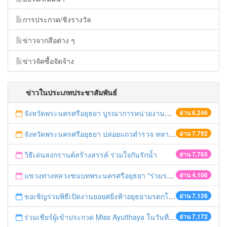
การประกวด/ชิงรางวัล
ข่าวจากสือต่าง ๆ
ข่าวจัดซื้อจัดจ้าง
ข่าวในประเภทประชาสัมพันธ์
จังหวัดพระนครศรีอยุธยา บูรณาการหน่วยงานที่เกี่ยวข้อง ลงพื้นที่จัดระเบียบและดำเนินมาตรการตามบทลงโทษสูงสุดกับผู้ประกอบการร้านค้าที่ยังฝ่าฝืนตั้งร้านค้ารุกล้ำเขตพื้นที่ทางหลวง เตรียมความปลอดภัยก่อนเทศกาลสงกรานต์
อ่าน 6,246
จังหวัดพระนครศรีอยุธยา ปล่อยแถวตำรวจ ทหาร ฝ่ายปกครอง กว่า 100 นาย ตรวจเข้มท่ารถสาธารณะ สถานีขนส่งรถโดยสาร วินรถตู้ และสถานีรถไฟ เตรียมรับมือเทศกาลสงกรานต์
อ่าน 7,792
วิธีเล่นสงกรานต์สร้างสรรค์ ร่วมใจกันรักน้ำ
อ่าน 7,765
แขวงทางหลวงชนบทพระนครศรีอยุธยา "ร่วมรณรงค์ ขับช้า เปิดไฟหน้า คาดเข็มขัด" เทศกาลสงกรานต์ ปี 2561
อ่าน 4,106
ขอเชิญร่วมพิธีเปิดงานยอยศยิ่งฟ้าอยุธยามรดกโลก
อ่าน 7,126
ร่วมเชียร์ผู้เข้าประกวด Miss Ayutthaya ในวันที่ 15 ธันวาคม 2560
อ่าน 7,172