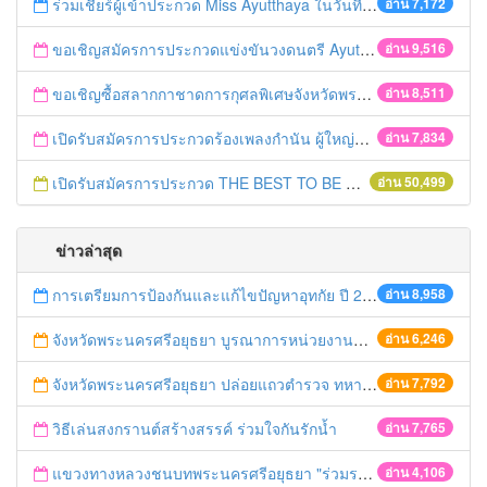
ร่วมเชียร์ผู้เข้าประกวด Miss Ayutthaya ในวันที่ 15 ธันวาคม 2560
อ่าน 7,172
ขอเชิญสมัครการประกวดแข่งขันวงดนตรี Ayutthaya battle of the bands
อ่าน 9,516
ขอเชิญซื้อสลากกาชาดการกุศลพิเศษจังหวัดพระนครศรีอยุธยา 2560
อ่าน 8,511
เปิดรับสมัครการประกวดร้องเพลงกำนัน ผู้ใหญ่บ้าน ฯลฯ
อ่าน 7,834
เปิดรับสมัครการประกวด THE BEST TO BE NUMBER ONE
อ่าน 50,499
ข่าวล่าสุด
การเตรียมการป้องกันและแก้ไขปัญหาอุทกัย ปี 2561
อ่าน 8,958
จังหวัดพระนครศรีอยุธยา บูรณาการหน่วยงานที่เกี่ยวข้อง ลงพื้นที่จัดระเบียบและดำเนินมาตรการตามบทลงโทษสูงสุดกับผู้ประกอบการร้านค้าที่ยังฝ่าฝืนตั้งร้านค้ารุกล้ำเขตพื้นที่ทางหลวง เตรียมความปลอดภัยก่อนเทศกาลสงกรานต์
อ่าน 6,246
จังหวัดพระนครศรีอยุธยา ปล่อยแถวตำรวจ ทหาร ฝ่ายปกครอง กว่า 100 นาย ตรวจเข้มท่ารถสาธารณะ สถานีขนส่งรถโดยสาร วินรถตู้ และสถานีรถไฟ เตรียมรับมือเทศกาลสงกรานต์
อ่าน 7,792
วิธีเล่นสงกรานต์สร้างสรรค์ ร่วมใจกันรักน้ำ
อ่าน 7,765
แขวงทางหลวงชนบทพระนครศรีอยุธยา "ร่วมรณรงค์ ขับช้า เปิดไฟหน้า คาดเข็มขัด" เทศกาลสงกรานต์ ปี 2561
อ่าน 4,106