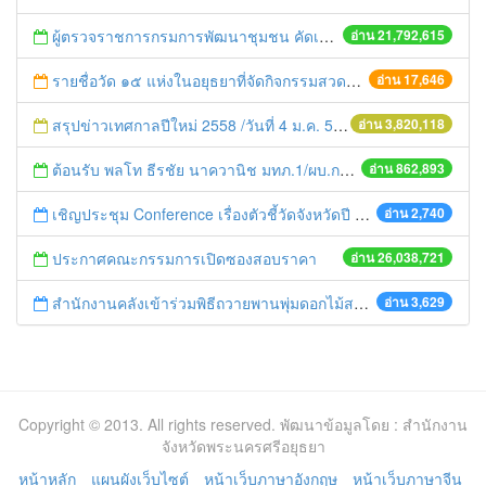
ผู้ตรวจราชการกรมการพัฒนาชุมชน คัดเลือกข้าราชการและลูกจ้างดีเด่น และหน่วยงานพัฒนาชุมชนใสสะอาด ประจำปี ๒๕๕๔
อ่าน 21,792,615
รายชื่อวัด ๑๕ แห่งในอยุธยาที่จัดกิจกรรมสวดมนต์ข้ามปี
อ่าน 17,646
สรุปข่าวเทศกาลปีใหม่ 2558 /วันที่ 4 ม.ค. 58
อ่าน 3,820,118
ต้อนรับ พลโท ธีรชัย นาควานิช มทภ.1/ผบ.กกล.รส.ทภ.1 และคณะ ในการตรวจเยี่ยมศูนย์ดำรงธรรมจังหวัดพระนครศรีอยุธยา
อ่าน 862,893
เชิญประชุม Conference เรื่องตัวชี้วัดจังหวัดปี ๒๕๕๗ วันอังคารที่ ๑๑ มีนาคม ๒๕๕๗ ตั้งแต่เวลา ๐๙.๐๐ น.
อ่าน 2,740
ประกาศคณะกรรมการเปิดซองสอบราคา
อ่าน 26,038,721
สำนักงานคลังเข้าร่วมพิธีถวายพานพุ่มดอกไม้สด พิธีสดุดีเฉลิมพระเกียรติฯ และพิธีถวายสังฆทานแด่พระภิกษุสงฆ์ จำนวน 419 รูป
อ่าน 3,629
Copyright © 2013. All rights reserved. พัฒนาข้อมูลโดย : สำนักงาน
จังหวัดพระนครศรีอยุธยา
หน้าหลัก
แผนผังเว็บไซต์
หน้าเว็บภาษาอังกฤษ
หน้าเว็บภาษาจีน