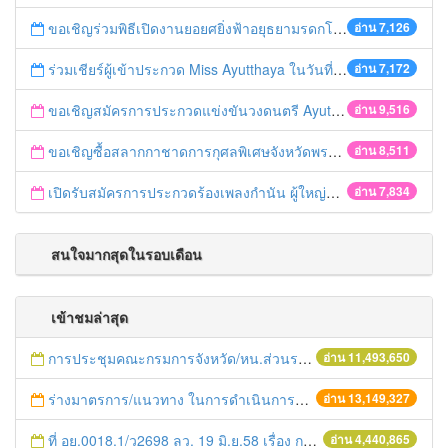
ขอเชิญร่วมพิธีเปิดงานยอยศยิ่งฟ้าอยุธยามรดกโลก
อ่าน 7,126
ร่วมเชียร์ผู้เข้าประกวด Miss Ayutthaya ในวันที่ 15 ธันวาคม 2560
อ่าน 7,172
ขอเชิญสมัครการประกวดแข่งขันวงดนตรี Ayutthaya battle of the bands
อ่าน 9,516
ขอเชิญซื้อสลากกาชาดการกุศลพิเศษจังหวัดพระนครศรีอยุธยา 2560
อ่าน 8,511
เปิดรับสมัครการประกวดร้องเพลงกำนัน ผู้ใหญ่บ้าน ฯลฯ
อ่าน 7,834
สนใจมากสุดในรอบเดือน
เข้าชมล่าสุด
การประชุมคณะกรมการจังหวัด/หน.ส่วนราชการประจำเดือน มิถุนายน 2558
อ่าน 11,493,650
ร่างมาตรการ/แนวทาง ในการดำเนินการประกอบการตรวจราชการแบบบูรณาการ
อ่าน 13,149,327
ที่ อย.0018.1/ว2698 ลว. 19 มิ.ย.58 เรื่อง การแก้ไขปัญหาหนี้สินให้แก่เกษตรกร
อ่าน 4,440,865