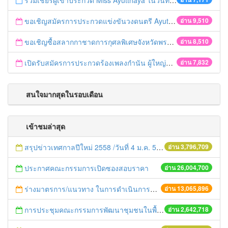
ร่วมเชียร์ผู้เข้าประกวด Miss Ayutthaya ในวันที่ 15 ธันวาคม 2560
ขอเชิญสมัครการประกวดแข่งขันวงดนตรี Ayutthaya battle of the bands
อ่าน 9,510
ขอเชิญซื้อสลากกาชาดการกุศลพิเศษจังหวัดพระนครศรีอยุธยา 2560
อ่าน 8,510
เปิดรับสมัครการประกวดร้องเพลงกำนัน ผู้ใหญ่บ้าน ฯลฯ
อ่าน 7,832
สนใจมากสุดในรอบเดือน
เข้าชมล่าสุด
สรุปข่าวเทศกาลปีใหม่ 2558 /วันที่ 4 ม.ค. 58
อ่าน 3,796,709
ประกาศคณะกรรมการเปิดซองสอบราคา
อ่าน 26,004,700
ร่างมาตรการ/แนวทาง ในการดำเนินการประกอบการตรวจราชการแบบบูรณาการ
อ่าน 13,065,896
การประชุมคณะกรรมการพัฒนาชุมชนในพื้นที่รอบโรงไฟฟ้า (คพรฟ.) ครั้งที่ 2/2558 กองทุนพัฒนาไฟฟ้าบริษัท โรจนะเพาเวอร์ จำกัด
อ่าน 2,642,718