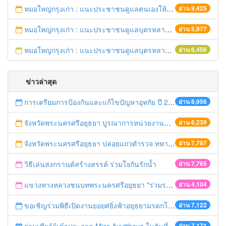
หมอใหญ่กรุงเก่า : แนะประชาชนดูแลตนเองให้ห่างไกลวัณโรค
อ่าน 9,425
หมอใหญ่กรุงเก่า : แนะประชาชนดูแลบุตรหลาน ป้องกันเด็กจมน้ำตายในช่วงฤดูร้อน
อ่าน 5,977
หมอใหญ่กรุงเก่า : แนะประชาชนดูแลบุตรหลาน ป้องกันเด็กจมน้ำตายในช่วงฤดูร้อน
อ่าน 6,456
ข่าวล่าสุด
การเตรียมการป้องกันและแก้ไขปัญหาอุทกัย ปี 2561
อ่าน 8,956
จังหวัดพระนครศรีอยุธยา บูรณาการหน่วยงานที่เกี่ยวข้อง ลงพื้นที่จัดระเบียบและดำเนินมาตรการตามบทลงโทษสูงสุดกับผู้ประกอบการร้านค้าที่ยังฝ่าฝืนตั้งร้านค้ารุกล้ำเขตพื้นที่ทางหลวง เตรียมความปลอดภัยก่อนเทศกาลสงกรานต์
อ่าน 6,239
จังหวัดพระนครศรีอยุธยา ปล่อยแถวตำรวจ ทหาร ฝ่ายปกครอง กว่า 100 นาย ตรวจเข้มท่ารถสาธารณะ สถานีขนส่งรถโดยสาร วินรถตู้ และสถานีรถไฟ เตรียมรับมือเทศกาลสงกรานต์
อ่าน 7,787
วิธีเล่นสงกรานต์สร้างสรรค์ ร่วมใจกันรักน้ำ
อ่าน 7,765
แขวงทางหลวงชนบทพระนครศรีอยุธยา "ร่วมรณรงค์ ขับช้า เปิดไฟหน้า คาดเข็มขัด" เทศกาลสงกรานต์ ปี 2561
อ่าน 4,104
ขอเชิญร่วมพิธีเปิดงานยอยศยิ่งฟ้าอยุธยามรดกโลก
อ่าน 7,122
อ่าน 7,171