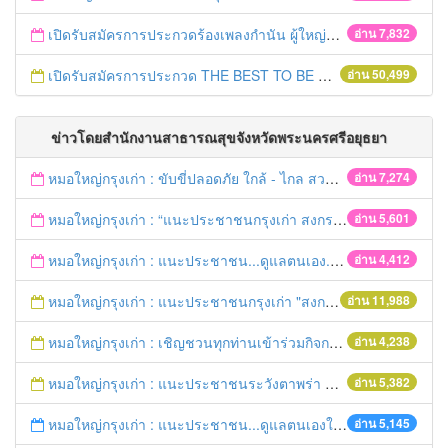
เปิดรับสมัครการประกวดร้องเพลงกำนัน ผู้ใหญ่บ้าน ฯลฯ
อ่าน 7,832
เปิดรับสมัครการประกวด THE BEST TO BE NUMBER ONE
อ่าน 50,499
ข่าวโดยสำนักงานสาธารณสุขจังหวัดพระนครศรีอยุธยา
หมอใหญ่กรุงเก่า : ขับขี่ปลอดภัย ใกล้ - ไกล สวมหมวกนิรภัย
อ่าน 7,274
หมอใหญ่กรุงเก่า : “แนะประชาชนกรุงเก่า สงกรานต์ร่วมขับขี่ปลอดภัย
อ่าน 5,601
หมอใหญ่กรุงเก่า : แนะประชาชน...ดูแลตนเอง...“รับมือภัยแล้ง”
อ่าน 4,412
หมอใหญ่กรุงเก่า : แนะประชาชนกรุงเก่า "สงกรานต์ขับขี่ปลอดภัย"
อ่าน 11,988
หมอใหญ่กรุงเก่า : เชิญชวนทุกท่านเข้าร่วมกิจกรรมวิ่งเพื่อสุขภาพ 7เมษายนนี้ 5โมงเย็น
อ่าน 4,238
หมอใหญ่กรุงเก่า : แนะประชาชนระวังตาพร่า ปวดศีรษะ ชาครึ่งซีก เสี่ยงอัมพฤกษ์ อัมพาต
อ่าน 5,382
หมอใหญ่กรุงเก่า : แนะประชาชน...ดูแลตนเองให้ห่างไกลโรค...ในช่วงฤดูร้อน
อ่าน 5,145