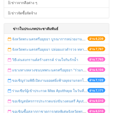
ข่าวจากสือต่าง ๆ
ข่าวจัดซื้อจัดจ้าง
ข่าวในประเภทประชาสัมพันธ์
จังหวัดพระนครศรีอยุธยา บูรณาการหน่วยงานที่เกี่ยวข้อง ลงพื้นที่จัดระเบียบและดำเนินมาตรการตามบทลงโทษสูงสุดกับผู้ประกอบการร้านค้าที่ยังฝ่าฝืนตั้งร้านค้ารุกล้ำเขตพื้นที่ทางหลวง เตรียมความปลอดภัยก่อนเทศกาลสงกรานต์
อ่าน 6,239
จังหวัดพระนครศรีอยุธยา ปล่อยแถวตำรวจ ทหาร ฝ่ายปกครอง กว่า 100 นาย ตรวจเข้มท่ารถสาธารณะ สถานีขนส่งรถโดยสาร วินรถตู้ และสถานีรถไฟ เตรียมรับมือเทศกาลสงกรานต์
อ่าน 7,787
วิธีเล่นสงกรานต์สร้างสรรค์ ร่วมใจกันรักน้ำ
อ่าน 7,765
แขวงทางหลวงชนบทพระนครศรีอยุธยา "ร่วมรณรงค์ ขับช้า เปิดไฟหน้า คาดเข็มขัด" เทศกาลสงกรานต์ ปี 2561
อ่าน 4,104
ขอเชิญร่วมพิธีเปิดงานยอยศยิ่งฟ้าอยุธยามรดกโลก
อ่าน 7,122
ร่วมเชียร์ผู้เข้าประกวด Miss Ayutthaya ในวันที่ 15 ธันวาคม 2560
อ่าน 7,171
ขอเชิญสมัครการประกวดแข่งขันวงดนตรี Ayutthaya battle of the bands
อ่าน 9,510
ขอเชิญซื้อสลากกาชาดการกุศลพิเศษจังหวัดพระนครศรีอยุธยา 2560
อ่าน 8,510