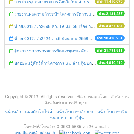
การประชุมคณะกรมการจังหวัด/หน.ส่วนราชการประจำเดือน มิถุนายน 2558
อ่าน 11,450,076
รายงานผลความก้าวหน้าโครงการจัดการแก้ไขปัญหาขยะ สัปดาห์ที่ 9/2558
อ่าน 2,181,237
ที่ อย.0018.1/ว2698 ลว. 19 มิ.ย.58 เรื่อง การแก้ไขปัญหาหนี้สินให้แก่เกษตรกร
อ่าน 4,427,187
ที่ อย 0017.1/ว2424 ลว.5 มิถุนายน 2558 เรื่อง แจ้งกำหนดตรวจประเมินและให้คะแนนหน่วยงานที่สมัครเข้าร่วมโครงการพัฒนาหน่วยงานต้นแบบในการจัดตั้งศูนย์ข้อมูลข่าวสารของราชการฯ ประจำปีงบประมาณ พ.ศ. 2558
อ่าน 10,416,951
ผู้ตรวจราชการกรมการพัฒนาชุมชน คัดเลือกข้าราชการและลูกจ้างดีเด่น และหน่วยงานพัฒนาชุมชนใสสะอาด ประจำปี ๒๕๕๔
อ่าน 21,781,911
ปล่อยพันธุ์สัตว์น้ำ"โครงการ ๕๐ ล้านกุ้ง/ปลา ฟื้นชีวิตใหม่ให้เจ้าพระยา
อ่าน 4,840,419
Copyright © 2013. All rights reserved. พัฒนาข้อมูลโดย : สำนักงาน
จังหวัดพระนครศรีอยุธยา
หน้าหลัก
แผนผังเว็บไซต์
หน้าเว็บภาษาอังกฤษ
หน้าเว็บภาษาจีน
หน้าเว็บภาษาญี่ปุ่น
โทรศัพท์/โทรสาร 0-3533-5665 ต่อ 26 e-mail :
ayutthaya@moi.go.th