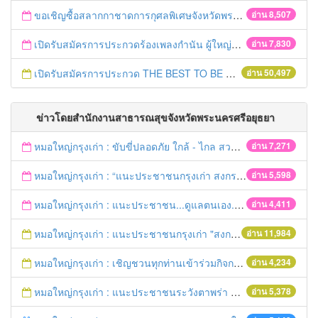
ขอเชิญซื้อสลากกาชาดการกุศลพิเศษจังหวัดพระนครศรีอยุธยา 2560
อ่าน 8,507
เปิดรับสมัครการประกวดร้องเพลงกำนัน ผู้ใหญ่บ้าน ฯลฯ
อ่าน 7,830
เปิดรับสมัครการประกวด THE BEST TO BE NUMBER ONE
อ่าน 50,497
ข่าวโดยสำนักงานสาธารณสุขจังหวัดพระนครศรีอยุธยา
หมอใหญ่กรุงเก่า : ขับขี่ปลอดภัย ใกล้ - ไกล สวมหมวกนิรภัย
อ่าน 7,271
หมอใหญ่กรุงเก่า : “แนะประชาชนกรุงเก่า สงกรานต์ร่วมขับขี่ปลอดภัย
อ่าน 5,598
หมอใหญ่กรุงเก่า : แนะประชาชน...ดูแลตนเอง...“รับมือภัยแล้ง”
อ่าน 4,411
หมอใหญ่กรุงเก่า : แนะประชาชนกรุงเก่า "สงกรานต์ขับขี่ปลอดภัย"
อ่าน 11,984
หมอใหญ่กรุงเก่า : เชิญชวนทุกท่านเข้าร่วมกิจกรรมวิ่งเพื่อสุขภาพ 7เมษายนนี้ 5โมงเย็น
อ่าน 4,234
หมอใหญ่กรุงเก่า : แนะประชาชนระวังตาพร่า ปวดศีรษะ ชาครึ่งซีก เสี่ยงอัมพฤกษ์ อัมพาต
อ่าน 5,378