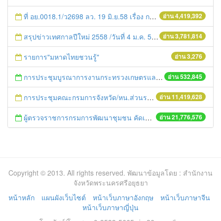
ที่ อย.0018.1/ว2698 ลว. 19 มิ.ย.58 เรื่อง การแก้ไขปัญหาหนี้สินให้แก่เกษตรกร
อ่าน 4,419,392
สรุปข่าวเทศกาลปีใหม่ 2558 /วันที่ 4 ม.ค. 58
อ่าน 3,781,814
รายการ"มหาดไทยชวนรู้"
อ่าน 3,276
การประชุมบูรณาการงานกระทรวงเกษตรและสหกรณ์สู่การปฏิบัติในระดับพื้นที่ ครั้งที่1/2558
อ่าน 532,845
การประชุมคณะกรมการจังหวัด/หน.ส่วนราชการประจำเดือน มิถุนายน 2558
อ่าน 11,419,628
ผู้ตรวจราชการกรมการพัฒนาชุมชน คัดเลือกข้าราชการและลูกจ้างดีเด่น และหน่วยงานพัฒนาชุมชนใสสะอาด ประจำปี ๒๕๕๔
อ่าน 21,776,576
Copyright © 2013. All rights reserved. พัฒนาข้อมูลโดย : สำนักงาน
จังหวัดพระนครศรีอยุธยา
หน้าหลัก
แผนผังเว็บไซต์
หน้าเว็บภาษาอังกฤษ
หน้าเว็บภาษาจีน
หน้าเว็บภาษาญี่ปุ่น