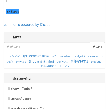
คำค้นหา
comments powered by
Disqus
ค้นหา
ค้นหา
ผู้ว่าราชการจังหวัด
การเลี้ยงสัตว์
แม่บ้านมหาดไทย
การปลูกพืช
ตลาดจำหน่าย
สมัครงาน
ป้ายประชาสัมพันธ์
สินค้า
งานรัฐพิธี
อาชีพเสริม
ปั่นเพื่อพ่อ
งานเทศกาล
รับรางวัล
ประเภทข่าว
ประชาสัมพันธ์
อบรม/สัมมนา
การประกวด/ชิงรางวัล