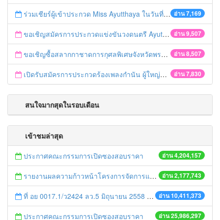
ร่วมเชียร์ผู้เข้าประกวด Miss Ayutthaya ในวันที่ 15 ธันวาคม 2560
อ่าน 7,169
ขอเชิญสมัครการประกวดแข่งขันวงดนตรี Ayutthaya battle of the bands
อ่าน 9,507
ขอเชิญซื้อสลากกาชาดการกุศลพิเศษจังหวัดพระนครศรีอยุธยา 2560
อ่าน 8,507
เปิดรับสมัครการประกวดร้องเพลงกำนัน ผู้ใหญ่บ้าน ฯลฯ
อ่าน 7,830
สนใจมากสุดในรอบเดือน
เข้าชมล่าสุด
ประกาศคณะกรรมการเปิดซองสอบราคา
อ่าน 4,204,157
รายงานผลความก้าวหน้าโครงการจัดการแก้ไขปัญหาขยะ สัปดาห์ที่ 9/2558
อ่าน 2,177,743
ที่ อย 0017.1/ว2424 ลว.5 มิถุนายน 2558 เรื่อง แจ้งกำหนดตรวจประเมินและให้คะแนนหน่วยงานที่สมัครเข้าร่วมโครงการพัฒนาหน่วยงานต้นแบบในการจัดตั้งศูนย์ข้อมูลข่าวสารของราชการฯ ประจำปีงบประมาณ พ.ศ. 2558
อ่าน 10,411,373
ประกาศคณะกรรมการเปิดซองสอบราคา
อ่าน 25,986,297