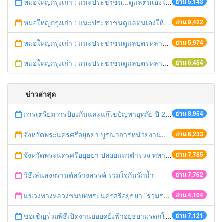
หมอใหญ่กรุงเก่า : แนะประชาชน...ดูแลตนเองให้ห่างไกลโรค...ในช่วงฤดูร้อน
อ่าน 5,143
หมอใหญ่กรุงเก่า : แนะประชาชนดูแลตนเองให้ห่างไกลวัณโรค
อ่าน 9,422
หมอใหญ่กรุงเก่า : แนะประชาชนดูแลบุตรหลาน ป้องกันเด็กจมน้ำตายในช่วงฤดูร้อน
อ่าน 5,974
หมอใหญ่กรุงเก่า : แนะประชาชนดูแลบุตรหลาน ป้องกันเด็กจมน้ำตายในช่วงฤดูร้อน
อ่าน 6,454
ข่าวล่าสุด
การเตรียมการป้องกันและแก้ไขปัญหาอุทกัย ปี 2561
อ่าน 8,954
จังหวัดพระนครศรีอยุธยา บูรณาการหน่วยงานที่เกี่ยวข้อง ลงพื้นที่จัดระเบียบและดำเนินมาตรการตามบทลงโทษสูงสุดกับผู้ประกอบการร้านค้าที่ยังฝ่าฝืนตั้งร้านค้ารุกล้ำเขตพื้นที่ทางหลวง เตรียมความปลอดภัยก่อนเทศกาลสงกรานต์
อ่าน 6,233
จังหวัดพระนครศรีอยุธยา ปล่อยแถวตำรวจ ทหาร ฝ่ายปกครอง กว่า 100 นาย ตรวจเข้มท่ารถสาธารณะ สถานีขนส่งรถโดยสาร วินรถตู้ และสถานีรถไฟ เตรียมรับมือเทศกาลสงกรานต์
อ่าน 7,785
วิธีเล่นสงกรานต์สร้างสรรค์ ร่วมใจกันรักน้ำ
อ่าน 7,762
แขวงทางหลวงชนบทพระนครศรีอยุธยา "ร่วมรณรงค์ ขับช้า เปิดไฟหน้า คาดเข็มขัด" เทศกาลสงกรานต์ ปี 2561
อ่าน 4,104
ขอเชิญร่วมพิธีเปิดงานยอยศยิ่งฟ้าอยุธยามรดกโลก
อ่าน 7,121