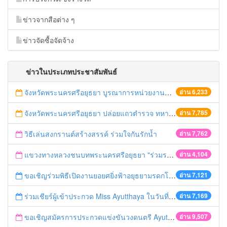
ข่าวจากสือต่าง ๆ
ข่าวจัดซื้อจัดจ้าง
ข่าวในประเภทประชาสัมพันธ์
จังหวัดพระนครศรีอยุธยา บูรณาการหน่วยงานที่เกี่ยวข้อง ลงพื้นที่จัดระเบียบและดำเนินมาตรการตามบทลงโทษสูงสุดกับผู้ประกอบการร้านค้าที่ยังฝ่าฝืนตั้งร้านค้ารุกล้ำเขตพื้นที่ทางหลวง เตรียมความปลอดภัยก่อนเทศกาลสงกรานต์
อ่าน 6,233
จังหวัดพระนครศรีอยุธยา ปล่อยแถวตำรวจ ทหาร ฝ่ายปกครอง กว่า 100 นาย ตรวจเข้มท่ารถสาธารณะ สถานีขนส่งรถโดยสาร วินรถตู้ และสถานีรถไฟ เตรียมรับมือเทศกาลสงกรานต์
อ่าน 7,785
วิธีเล่นสงกรานต์สร้างสรรค์ ร่วมใจกันรักน้ำ
อ่าน 7,762
แขวงทางหลวงชนบทพระนครศรีอยุธยา "ร่วมรณรงค์ ขับช้า เปิดไฟหน้า คาดเข็มขัด" เทศกาลสงกรานต์ ปี 2561
อ่าน 4,104
ขอเชิญร่วมพิธีเปิดงานยอยศยิ่งฟ้าอยุธยามรดกโลก
อ่าน 7,121
ร่วมเชียร์ผู้เข้าประกวด Miss Ayutthaya ในวันที่ 15 ธันวาคม 2560
อ่าน 7,169
ขอเชิญสมัครการประกวดแข่งขันวงดนตรี Ayutthaya battle of the bands
อ่าน 9,507