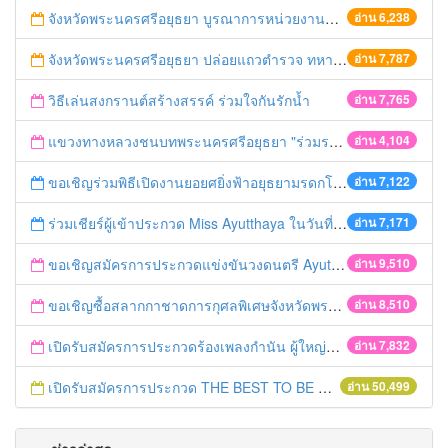
จังหวัดพระนครศรีอยุธยา บูรณาการหน่วยงานที่เกี่ยวข้อง ลงพื้นที่จัดระเบียบและดำเนินมาตรการตามบทลงโทษสูงสุดกับผู้ประกอบการร้านค้าที่ยังฝ่าฝืนตั้งร้านค้ารุกล้ำเขตพื้นที่ทางหลวง เตรียมความปลอดภัยก่อนเทศกาลสงกรานต์
อ่าน 6,238
จังหวัดพระนครศรีอยุธยา ปล่อยแถวตำรวจ ทหาร ฝ่ายปกครอง กว่า 100 นาย ตรวจเข้มท่ารถสาธารณะ สถานีขนส่งรถโดยสาร วินรถตู้ และสถานีรถไฟ เตรียมรับมือเทศกาลสงกรานต์
อ่าน 7,787
วิธีเล่นสงกรานต์สร้างสรรค์ ร่วมใจกันรักน้ำ
อ่าน 7,765
แขวงทางหลวงชนบทพระนครศรีอยุธยา "ร่วมรณรงค์ ขับช้า เปิดไฟหน้า คาดเข็มขัด" เทศกาลสงกรานต์ ปี 2561
อ่าน 4,104
ขอเชิญร่วมพิธีเปิดงานยอยศยิ่งฟ้าอยุธยามรดกโลก
อ่าน 7,122
ร่วมเชียร์ผู้เข้าประกวด Miss Ayutthaya ในวันที่ 15 ธันวาคม 2560
อ่าน 7,171
ขอเชิญสมัครการประกวดแข่งขันวงดนตรี Ayutthaya battle of the bands
อ่าน 9,510
ขอเชิญซื้อสลากกาชาดการกุศลพิเศษจังหวัดพระนครศรีอยุธยา 2560
อ่าน 8,510
เปิดรับสมัครการประกวดร้องเพลงกำนัน ผู้ใหญ่บ้าน ฯลฯ
อ่าน 7,832
เปิดรับสมัครการประกวด THE BEST TO BE NUMBER ONE
อ่าน 50,499