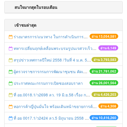
สนใจมากสุดในรอบเดือน
เข้าชมล่าสุด
ร่างมาตรการ/แนวทาง ในการดำเนินการประกอบการตรวจราชการแบบบูรณาการ
อ่าน 13,054,581
ทหารเปลี่ยนฤกษ์เคลื่อนพระบรมรูปนเรศวรเร็วขึ้น 3 ชั่วโมง
อ่าน 6,149
สรุปข่าวเทศกาลปีใหม่ 2558 /วันที่ 4 ม.ค. 58
อ่าน 3,793,583
ผู้ตรวจราชการกรมการพัฒนาชุมชน คัดเลือกข้าราชการและลูกจ้างดีเด่น และหน่วยงานพัฒนาชุมชนใสสะอาด ประจำปี ๒๕๕๔
อ่าน 21,781,062
ประกาศคณะกรรมการเปิดซองสอบราคา
อ่าน 26,001,564
ที่ อย.0018.1/ว2698 ลว. 19 มิ.ย.58 เรื่อง การแก้ไขปัญหาหนี้สินให้แก่เกษตรกร
อ่าน 4,426,203
หอการค้าญี่ปุ่นมั่นใจ พร้อมเดินหน้าขยายการค้าการลงทุนในไทย
อ่าน 4,308
ที่ อย 0017.1/ว2424 ลว.5 มิถุนายน 2558 เรื่อง แจ้งกำหนดตรวจประเมินและให้คะแนนหน่วยงานที่สมัครเข้าร่วมโครงการพัฒนาหน่วยงานต้นแบบในการจัดตั้งศูนย์ข้อมูลข่าวสารของราชการฯ ประจำปีงบประมาณ พ.ศ. 2558
อ่าน 10,416,260