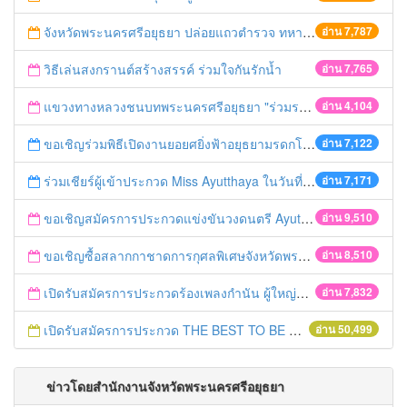
จังหวัดพระนครศรีอยุธยา ปล่อยแถวตำรวจ ทหาร ฝ่ายปกครอง กว่า 100 นาย ตรวจเข้มท่ารถสาธารณะ สถานีขนส่งรถโดยสาร วินรถตู้ และสถานีรถไฟ เตรียมรับมือเทศกาลสงกรานต์
อ่าน 7,787
วิธีเล่นสงกรานต์สร้างสรรค์ ร่วมใจกันรักน้ำ
อ่าน 7,765
แขวงทางหลวงชนบทพระนครศรีอยุธยา "ร่วมรณรงค์ ขับช้า เปิดไฟหน้า คาดเข็มขัด" เทศกาลสงกรานต์ ปี 2561
อ่าน 4,104
ขอเชิญร่วมพิธีเปิดงานยอยศยิ่งฟ้าอยุธยามรดกโลก
อ่าน 7,122
ร่วมเชียร์ผู้เข้าประกวด Miss Ayutthaya ในวันที่ 15 ธันวาคม 2560
อ่าน 7,171
ขอเชิญสมัครการประกวดแข่งขันวงดนตรี Ayutthaya battle of the bands
อ่าน 9,510
ขอเชิญซื้อสลากกาชาดการกุศลพิเศษจังหวัดพระนครศรีอยุธยา 2560
อ่าน 8,510
เปิดรับสมัครการประกวดร้องเพลงกำนัน ผู้ใหญ่บ้าน ฯลฯ
อ่าน 7,832
เปิดรับสมัครการประกวด THE BEST TO BE NUMBER ONE
อ่าน 50,499
ข่าวโดยสำนักงานจังหวัดพระนครศรีอยุธยา