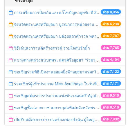
ข่าวล่าสุด
การเตรียมการป้องกันและแก้ไขปัญหาอุทกัย ปี 2561
อ่าน 8,956
จังหวัดพระนครศรีอยุธยา บูรณาการหน่วยงานที่เกี่ยวข้อง ลงพื้นที่จัดระเบียบและดำเนินมาตรการตามบทลงโทษสูงสุดกับผู้ประกอบการร้านค้าที่ยังฝ่าฝืนตั้งร้านค้ารุกล้ำเขตพื้นที่ทางหลวง เตรียมความปลอดภัยก่อนเทศกาลสงกรานต์
อ่าน 6,238
จังหวัดพระนครศรีอยุธยา ปล่อยแถวตำรวจ ทหาร ฝ่ายปกครอง กว่า 100 นาย ตรวจเข้มท่ารถสาธารณะ สถานีขนส่งรถโดยสาร วินรถตู้ และสถานีรถไฟ เตรียมรับมือเทศกาลสงกรานต์
อ่าน 7,787
วิธีเล่นสงกรานต์สร้างสรรค์ ร่วมใจกันรักน้ำ
อ่าน 7,765
แขวงทางหลวงชนบทพระนครศรีอยุธยา "ร่วมรณรงค์ ขับช้า เปิดไฟหน้า คาดเข็มขัด" เทศกาลสงกรานต์ ปี 2561
อ่าน 4,104
ขอเชิญร่วมพิธีเปิดงานยอยศยิ่งฟ้าอยุธยามรดกโลก
อ่าน 7,122
ร่วมเชียร์ผู้เข้าประกวด Miss Ayutthaya ในวันที่ 15 ธันวาคม 2560
อ่าน 7,171
ขอเชิญสมัครการประกวดแข่งขันวงดนตรี Ayutthaya battle of the bands
อ่าน 9,510
ขอเชิญซื้อสลากกาชาดการกุศลพิเศษจังหวัดพระนครศรีอยุธยา 2560
อ่าน 8,510
เปิดรับสมัครการประกวดร้องเพลงกำนัน ผู้ใหญ่บ้าน ฯลฯ
อ่าน 7,832