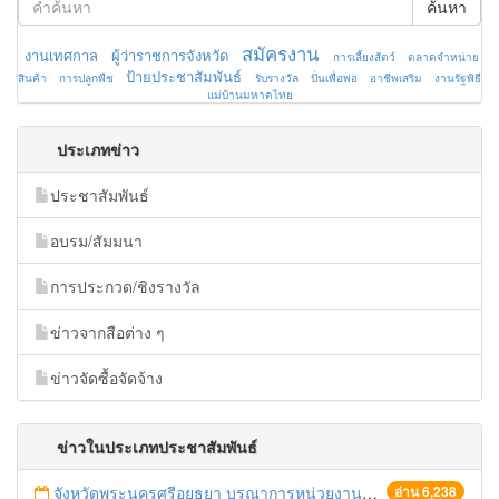
ค้นหา
สมัครงาน
งานเทศกาล
ผู้ว่าราชการจังหวัด
การเลี้ยงสัตว์
ตลาดจำหน่าย
ป้ายประชาสัมพันธ์
สินค้า
การปลูกพืช
รับรางวัล
ปั่นเพื่อพ่อ
อาชีพเสริม
งานรัฐพิธี
แม่บ้านมหาดไทย
ประเภทข่าว
ประชาสัมพันธ์
อบรม/สัมมนา
การประกวด/ชิงรางวัล
ข่าวจากสือต่าง ๆ
ข่าวจัดซื้อจัดจ้าง
ข่าวในประเภทประชาสัมพันธ์
จังหวัดพระนครศรีอยุธยา บูรณาการหน่วยงานที่เกี่ยวข้อง ลงพื้นที่จัดระเบียบและดำเนินมาตรการตามบทลงโทษสูงสุดกับผู้ประกอบการร้านค้าที่ยังฝ่าฝืนตั้งร้านค้ารุกล้ำเขตพื้นที่ทางหลวง เตรียมความปลอดภัยก่อนเทศกาลสงกรานต์
อ่าน 6,238