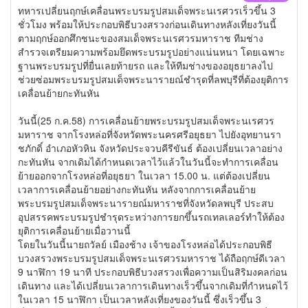
ทหารเปลี่ยนฤกษ์เคลื่อนพระบรมรูปสมเด็จพระนเรศวรเร็วขึ้น 3
ชั่วโมง พร้อมให้ประกอบพิธีบวงสรวงก่อนเดินทางหลังเที่ยงวันนี้
ตามฤกษ์ออกศึกชนะของสมเด็จพระนเรศวรมหาราช ทีมช่าง
สำรวจเตรียมความพร้อมยึดพระบรมรูปอย่างแน่นหนา โดยเฉพาะ
ฐานพระบรมรูปที่ยื่นเลยท้ายรถ และให้ทีมช่างของอยุธยาลงไป
ช่วยซ่อมพระบรมรูปสมเด็จพระนารายณ์ชำรุดที่ลพบุรีที่ต้องยุติการ
เคลื่อนย้ายกะทันหัน
วันนี้(25 ก.ค.58) การเคลื่อนย้ายพระบรมรูปสมเด็จพระนเรศวร
มหาราช จากโรงหล่อที่จังหวัดพระนครศรีอยุธยา ไปยังอุทยานรา
ชภักดิ์ อำเภอหัวหิน จังหวัดประจวบคีรีขันธ์ ต้องเปลี่ยนเวลาอย่าง
กะทันหัน จากเดิมได้กำหนดเวลาไว้แล้วในวันนี้จะทำการเคลื่อน
ย้ายออกจากโรงหล่อที่อยุธยา ในเวลา 15.00 น. แต่ต้องเปลี่ยน
เวลาการเคลื่อนย้ายอย่างกะทันหัน หลังจากการเคลื่อนย้าย
พระบรมรูปสมเด็จพระนารายณ์มหาราชที่จังหวัดลพบุรี ประสบ
อุปสรรคพระบรมรูปชำรุดระหว่างการยกขึ้นรถเทลเลอร์ทำให้ต้อง
ยุติการเคลื่อนย้ายเมื่อวานนี้
โดยในวันนี้นายถวัลย์ เมืองช้าง เจ้าของโรงหล่อได้ประกอบพิธี
บวงสรวงพระบรมรูปสมเด็จพระนเรศวรมหาราช ได้ถือฤกษ์ดีเวลา
9 นาฬิกา 19 นาที ประกอบพิธีบวงสรวงเพื่อความเป็นสิริมงคลก่อน
เดินทาง และได้เปลี่ยนเวลาการเดินทางเร็วขึ้นจากเดิมที่กำหนดไว้
ในเวลา 15 นาฬิกา เป็นเวลาหลังเที่ยงของวันนี้ ซึ่งเร็วขึ้น 3