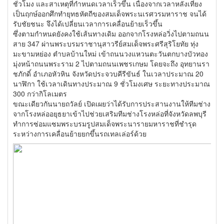
ชั่วโมง และสาเหตุที่กำหนดเวลาเร็วขึ้น เนื่องจากเวลาหลังเที่ยง
เป็นฤกษ์ออกศึกทำยุทธหัตถีของสมเด็จพระนเรศวรมหาราช จนได้
รับชัยชนะ จึงได้เปลี่ยนเวลาการเคลื่อนย้ายเร็วขึ้น
ซึ่งตามกำหนดยังคงใช้เส้นทางเดิม ออกจากโรงหล่อวิ่งไปตามถนน
สาย 347 ผ่านพระบรมราชานุสาวรีย์สมเด็จพระศรีสุริโยทัย ทุ่ง
มะขามหย่อง ตำบลบ้านใหม่ เข้าถนนวงแหวนตะวันตกบางบัวทอง
มุ่งหน้าถนนพระราม 2 ไปตามถนนเพชรเกษม โดยจะถึง อุทยานรา
ชภักดิ์ อำเภอหัวหิน จังหวัดประจวบคีรีขันธ์ ในเวลาประมาณ 20
นาฬิกา ใช้เวลาเดินทางประมาณ 9 ชั่วโมงเศษ ระยะทางประมาณ
300 กว่ากิโลเมตร
ขณะเดียวกันนายถวัลย์ เปิดเผยว่าได้รับการประสานงานให้ทีมช่าง
จากโรงหล่ออยุธยาเข้าไปช่วยเสริมทีมช่างโรงหล่อที่จังหวัดลพบุรี
ทำการซ่อมแซมพระบรมรูปสมเด็จพระนารายมหาราชที่ชำรุด
ระหว่างการเคลื่อนย้ายยกขึ้นรถเทลเล่อร์ด้วย