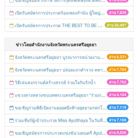
ขอเชิญซื้อสลากกาชาดการกุศลพิเศษจังหวัดพระนครศรีอยุธยา 2560
เปิดรับสมัครการประกวดร้องเพลงกำนัน ผู้ใหญ่บ้าน ฯลฯ
อ่าน 7,829
เปิดรับสมัครการประกวด THE BEST TO BE NUMBER ONE
อ่าน 50,497
ข่าวโดยสำนักงานจังหวัดพระนครศรีอยุธยา
จังหวัดพระนครศรีอยุธยา บูรณาการหน่วยงานที่เกี่ยวข้อง ลงพื้นที่จัดระเบียบและดำเนินมาตรการตามบทลงโทษสูงสุดกับผู้ประกอบการร้านค้าที่ยังฝ่าฝืนตั้งร้านค้ารุกล้ำเขตพื้นที่ทางหลวง เตรียมความปลอดภัยก่อนเทศกาลสงกรานต์
อ่าน 6,231
จังหวัดพระนครศรีอยุธยา ปล่อยแถวตำรวจ ทหาร ฝ่ายปกครอง กว่า 100 นาย ตรวจเข้มท่ารถสาธารณะ สถานีขนส่งรถโดยสาร วินรถตู้ และสถานีรถไฟ เตรียมรับมือเทศกาลสงกรานต์
อ่าน 7,784
วิธีเล่นสงกรานต์สร้างสรรค์ ร่วมใจกันรักน้ำ
อ่าน 7,762
แขวงทางหลวงชนบทพระนครศรีอยุธยา "ร่วมรณรงค์ ขับช้า เปิดไฟหน้า คาดเข็มขัด" เทศกาลสงกรานต์ ปี 2561
อ่าน 4,104
ขอเชิญร่วมพิธีเปิดงานยอยศยิ่งฟ้าอยุธยามรดกโลก
อ่าน 7,119
ร่วมเชียร์ผู้เข้าประกวด Miss Ayutthaya ในวันที่ 15 ธันวาคม 2560
อ่าน 7,168
ขอเชิญสมัครการประกวดแข่งขันวงดนตรี Ayutthaya battle of the bands
อ่าน 9,506