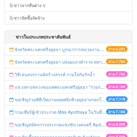
ข่าวจากสือต่าง ๆ
ข่าวจัดซื้อจัดจ้าง
ข่าวในประเภทประชาสัมพันธ์
จังหวัดพระนครศรีอยุธยา บูรณาการหน่วยงานที่เกี่ยวข้อง ลงพื้นที่จัดระเบียบและดำเนินมาตรการตามบทลงโทษสูงสุดกับผู้ประกอบการร้านค้าที่ยังฝ่าฝืนตั้งร้านค้ารุกล้ำเขตพื้นที่ทางหลวง เตรียมความปลอดภัยก่อนเทศกาลสงกรานต์
อ่าน 6,231
จังหวัดพระนครศรีอยุธยา ปล่อยแถวตำรวจ ทหาร ฝ่ายปกครอง กว่า 100 นาย ตรวจเข้มท่ารถสาธารณะ สถานีขนส่งรถโดยสาร วินรถตู้ และสถานีรถไฟ เตรียมรับมือเทศกาลสงกรานต์
อ่าน 7,784
วิธีเล่นสงกรานต์สร้างสรรค์ ร่วมใจกันรักน้ำ
อ่าน 7,762
แขวงทางหลวงชนบทพระนครศรีอยุธยา "ร่วมรณรงค์ ขับช้า เปิดไฟหน้า คาดเข็มขัด" เทศกาลสงกรานต์ ปี 2561
อ่าน 4,104
ขอเชิญร่วมพิธีเปิดงานยอยศยิ่งฟ้าอยุธยามรดกโลก
อ่าน 7,119
ร่วมเชียร์ผู้เข้าประกวด Miss Ayutthaya ในวันที่ 15 ธันวาคม 2560
อ่าน 7,168
ขอเชิญสมัครการประกวดแข่งขันวงดนตรี Ayutthaya battle of the bands
อ่าน 9,506
อ่าน 8,506