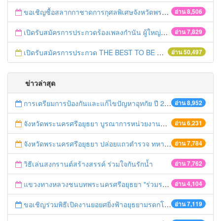
ขอเชิญซื้อสลากกาชาดการกุศลพิเศษจังหวัดพระนครศรีอยุธยา 2560
อ่าน 8,506
เปิดรับสมัครการประกวดร้องเพลงกำนัน ผู้ใหญ่บ้าน ฯลฯ
อ่าน 7,829
เปิดรับสมัครการประกวด THE BEST TO BE NUMBER ONE
อ่าน 50,497
ข่าวล่าสุด
การเตรียมการป้องกันและแก้ไขปัญหาอุทกัย ปี 2561
อ่าน 8,952
จังหวัดพระนครศรีอยุธยา บูรณาการหน่วยงานที่เกี่ยวข้อง ลงพื้นที่จัดระเบียบและดำเนินมาตรการตามบทลงโทษสูงสุดกับผู้ประกอบการร้านค้าที่ยังฝ่าฝืนตั้งร้านค้ารุกล้ำเขตพื้นที่ทางหลวง เตรียมความปลอดภัยก่อนเทศกาลสงกรานต์
อ่าน 6,231
จังหวัดพระนครศรีอยุธยา ปล่อยแถวตำรวจ ทหาร ฝ่ายปกครอง กว่า 100 นาย ตรวจเข้มท่ารถสาธารณะ สถานีขนส่งรถโดยสาร วินรถตู้ และสถานีรถไฟ เตรียมรับมือเทศกาลสงกรานต์
อ่าน 7,784
วิธีเล่นสงกรานต์สร้างสรรค์ ร่วมใจกันรักน้ำ
อ่าน 7,762
แขวงทางหลวงชนบทพระนครศรีอยุธยา "ร่วมรณรงค์ ขับช้า เปิดไฟหน้า คาดเข็มขัด" เทศกาลสงกรานต์ ปี 2561
อ่าน 4,104
ขอเชิญร่วมพิธีเปิดงานยอยศยิ่งฟ้าอยุธยามรดกโลก
อ่าน 7,119