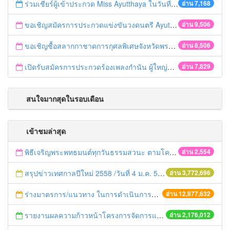
ร่วมเชียร์ผู้เข้าประกวด Miss Ayutthaya ในวันที่ 15 ธันวาคม 2560
อ่าน 7,168
ขอเชิญสมัครการประกวดแข่งขันวงดนตรี Ayutthaya battle of the bands
อ่าน 9,506
ขอเชิญซื้อสลากกาชาดการกุศลพิเศษจังหวัดพระนครศรีอยุธยา 2560
อ่าน 8,506
เปิดรับสมัครการประกวดร้องเพลงกำนัน ผู้ใหญ่บ้าน ฯลฯ
อ่าน 7,829
สนใจมากสุดในรอบเดือน
เข้าชมล่าสุด
พิธีเจริญพระพทธมนต์ทุกวันธรรมสวนะ ตามโครงการหมู่บ้านรักษาศีล 5
อ่าน 2,554
สรุปข่าวเทศกาลปีใหม่ 2558 /วันที่ 4 ม.ค. 58
อ่าน 3,772,696
ร่างมาตรการ/แนวทาง ในการดำเนินการประกอบการตรวจราชการแบบบูรณาการ
อ่าน 12,977,632
รายงานผลความก้าวหน้าโครงการจัดการแก้ไขปัญหาขยะ สัปดาห์ที่ 9/2558
อ่าน 2,176,012