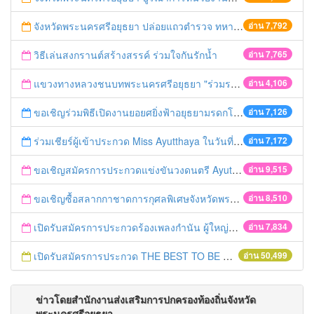
จังหวัดพระนครศรีอยุธยา ปล่อยแถวตำรวจ ทหาร ฝ่ายปกครอง กว่า 100 นาย ตรวจเข้มท่ารถสาธารณะ สถานีขนส่งรถโดยสาร วินรถตู้ และสถานีรถไฟ เตรียมรับมือเทศกาลสงกรานต์
อ่าน 7,792
วิธีเล่นสงกรานต์สร้างสรรค์ ร่วมใจกันรักน้ำ
อ่าน 7,765
แขวงทางหลวงชนบทพระนครศรีอยุธยา "ร่วมรณรงค์ ขับช้า เปิดไฟหน้า คาดเข็มขัด" เทศกาลสงกรานต์ ปี 2561
อ่าน 4,106
ขอเชิญร่วมพิธีเปิดงานยอยศยิ่งฟ้าอยุธยามรดกโลก
อ่าน 7,126
ร่วมเชียร์ผู้เข้าประกวด Miss Ayutthaya ในวันที่ 15 ธันวาคม 2560
อ่าน 7,172
ขอเชิญสมัครการประกวดแข่งขันวงดนตรี Ayutthaya battle of the bands
อ่าน 9,515
ขอเชิญซื้อสลากกาชาดการกุศลพิเศษจังหวัดพระนครศรีอยุธยา 2560
อ่าน 8,510
เปิดรับสมัครการประกวดร้องเพลงกำนัน ผู้ใหญ่บ้าน ฯลฯ
อ่าน 7,834
เปิดรับสมัครการประกวด THE BEST TO BE NUMBER ONE
อ่าน 50,499
ข่าวโดยสำนักงานส่งเสริมการปกครองท้องถิ่นจังหวัด
พระนครศรีอยุธยา