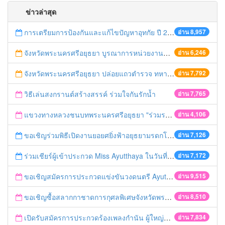
ข่าวล่าสุด
การเตรียมการป้องกันและแก้ไขปัญหาอุทกัย ปี 2561
อ่าน 8,957
จังหวัดพระนครศรีอยุธยา บูรณาการหน่วยงานที่เกี่ยวข้อง ลงพื้นที่จัดระเบียบและดำเนินมาตรการตามบทลงโทษสูงสุดกับผู้ประกอบการร้านค้าที่ยังฝ่าฝืนตั้งร้านค้ารุกล้ำเขตพื้นที่ทางหลวง เตรียมความปลอดภัยก่อนเทศกาลสงกรานต์
อ่าน 6,246
จังหวัดพระนครศรีอยุธยา ปล่อยแถวตำรวจ ทหาร ฝ่ายปกครอง กว่า 100 นาย ตรวจเข้มท่ารถสาธารณะ สถานีขนส่งรถโดยสาร วินรถตู้ และสถานีรถไฟ เตรียมรับมือเทศกาลสงกรานต์
อ่าน 7,792
วิธีเล่นสงกรานต์สร้างสรรค์ ร่วมใจกันรักน้ำ
อ่าน 7,765
แขวงทางหลวงชนบทพระนครศรีอยุธยา "ร่วมรณรงค์ ขับช้า เปิดไฟหน้า คาดเข็มขัด" เทศกาลสงกรานต์ ปี 2561
อ่าน 4,106
ขอเชิญร่วมพิธีเปิดงานยอยศยิ่งฟ้าอยุธยามรดกโลก
อ่าน 7,126
ร่วมเชียร์ผู้เข้าประกวด Miss Ayutthaya ในวันที่ 15 ธันวาคม 2560
อ่าน 7,172
ขอเชิญสมัครการประกวดแข่งขันวงดนตรี Ayutthaya battle of the bands
อ่าน 9,515
ขอเชิญซื้อสลากกาชาดการกุศลพิเศษจังหวัดพระนครศรีอยุธยา 2560
อ่าน 8,510
เปิดรับสมัครการประกวดร้องเพลงกำนัน ผู้ใหญ่บ้าน ฯลฯ
อ่าน 7,834