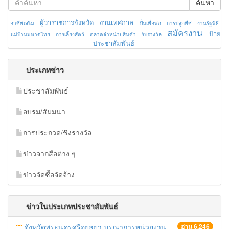
ค้นหา
ผู้ว่าราชการจังหวัด
งานเทศกาล
อาชีพเสริม
ปั่นเพื่อพ่อ
การปลูกพืช
งานรัฐพิธี
สมัครงาน
ป้าย
แม่บ้านมหาดไทย
การเลี้ยงสัตว์
ตลาดจำหน่ายสินค้า
รับรางวัล
ประชาสัมพันธ์
ประเภทข่าว
ประชาสัมพันธ์
อบรม/สัมมนา
การประกวด/ชิงรางวัล
ข่าวจากสือต่าง ๆ
ข่าวจัดซื้อจัดจ้าง
ข่าวในประเภทประชาสัมพันธ์
จังหวัดพระนครศรีอยุธยา บูรณาการหน่วยงานที่เกี่ยวข้อง ลงพื้นที่จัดระเบียบและดำเนินมาตรการตามบทลงโทษสูงสุดกับผู้ประกอบการร้านค้าที่ยังฝ่าฝืนตั้งร้านค้ารุกล้ำเขตพื้นที่ทางหลวง เตรียมความปลอดภัยก่อนเทศกาลสงกรานต์
อ่าน 6,246