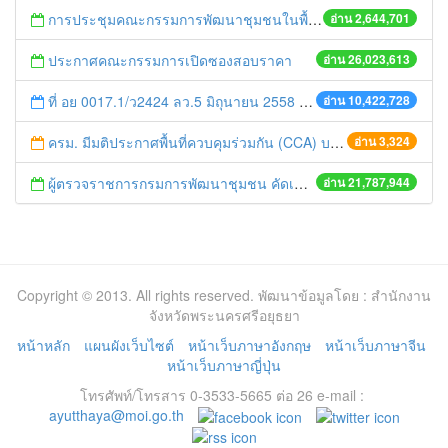
การประชุมคณะกรรมการพัฒนาชุมชนในพื้นที่รอบโรงไฟฟ้า (คพรฟ.) ครั้งที่ 2/2558 กองทุนพัฒนาไฟฟ้าบริษัท โรจนะเพาเวอร์ จำกัด
อ่าน 2,644,701
ประกาศคณะกรรมการเปิดซองสอบราคา
อ่าน 26,023,613
ที่ อย 0017.1/ว2424 ลว.5 มิถุนายน 2558 เรื่อง แจ้งกำหนดตรวจประเมินและให้คะแนนหน่วยงานที่สมัครเข้าร่วมโครงการพัฒนาหน่วยงานต้นแบบในการจัดตั้งศูนย์ข้อมูลข่าวสารของราชการฯ ประจำปีงบประมาณ พ.ศ. 2558
อ่าน 10,422,728
ครม. มีมติประกาศพื้นที่ควบคุมร่วมกัน (CCA) บริเวณด่านสะพานมิตรภาพ 2 (มุกดาหาร–สะหวันนะเขต)
อ่าน 3,324
ผู้ตรวจราชการกรมการพัฒนาชุมชน คัดเลือกข้าราชการและลูกจ้างดีเด่น และหน่วยงานพัฒนาชุมชนใสสะอาด ประจำปี ๒๕๕๔
อ่าน 21,787,944
Copyright © 2013. All rights reserved. พัฒนาข้อมูลโดย : สำนักงาน
จังหวัดพระนครศรีอยุธยา
หน้าหลัก
แผนผังเว็บไซต์
หน้าเว็บภาษาอังกฤษ
หน้าเว็บภาษาจีน
หน้าเว็บภาษาญี่ปุ่น
โทรศัพท์/โทรสาร 0-3533-5665 ต่อ 26 e-mail :
ayutthaya@moi.go.th