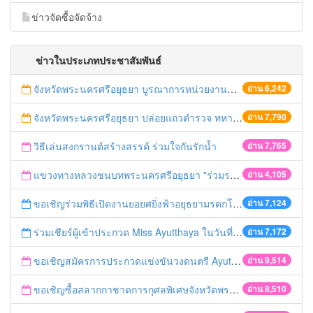
ข่าวจัดซื้อจัดจ้าง
ข่าวในประเภทประชาสัมพันธ์
จังหวัดพระนครศรีอยุธยา บูรณาการหน่วยงานที่เกี่ยวข้อง ลงพื้นที่จัดระเบียบและดำเนินมาตรการตามบทลงโทษสูงสุดกับผู้ประกอบการร้านค้าที่ยังฝ่าฝืนตั้งร้านค้ารุกล้ำเขตพื้นที่ทางหลวง เตรียมความปลอดภัยก่อนเทศกาลสงกรานต์
อ่าน 6,242
จังหวัดพระนครศรีอยุธยา ปล่อยแถวตำรวจ ทหาร ฝ่ายปกครอง กว่า 100 นาย ตรวจเข้มท่ารถสาธารณะ สถานีขนส่งรถโดยสาร วินรถตู้ และสถานีรถไฟ เตรียมรับมือเทศกาลสงกรานต์
อ่าน 7,790
วิธีเล่นสงกรานต์สร้างสรรค์ ร่วมใจกันรักน้ำ
อ่าน 7,765
แขวงทางหลวงชนบทพระนครศรีอยุธยา "ร่วมรณรงค์ ขับช้า เปิดไฟหน้า คาดเข็มขัด" เทศกาลสงกรานต์ ปี 2561
อ่าน 4,105
ขอเชิญร่วมพิธีเปิดงานยอยศยิ่งฟ้าอยุธยามรดกโลก
อ่าน 7,124
ร่วมเชียร์ผู้เข้าประกวด Miss Ayutthaya ในวันที่ 15 ธันวาคม 2560
อ่าน 7,172
ขอเชิญสมัครการประกวดแข่งขันวงดนตรี Ayutthaya battle of the bands
อ่าน 9,514
ขอเชิญซื้อสลากกาชาดการกุศลพิเศษจังหวัดพระนครศรีอยุธยา 2560
อ่าน 8,510