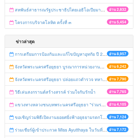
สหพันธ์สาธารณรัฐประชาธิปไตยเอธิโอเปียมาศึกษาดูงานที่สำนักงานที่ดินจังหวัดพระนครศรีอยุธยา
อ่าน 2,832
โครงการบริจาคโลหิต ครั้งที่ ๓
อ่าน 5,454
ข่าวล่าสุด
การเตรียมการป้องกันและแก้ไขปัญหาอุทกัย ปี 2561
อ่าน 8,957
จังหวัดพระนครศรีอยุธยา บูรณาการหน่วยงานที่เกี่ยวข้อง ลงพื้นที่จัดระเบียบและดำเนินมาตรการตามบทลงโทษสูงสุดกับผู้ประกอบการร้านค้าที่ยังฝ่าฝืนตั้งร้านค้ารุกล้ำเขตพื้นที่ทางหลวง เตรียมความปลอดภัยก่อนเทศกาลสงกรานต์
อ่าน 6,242
จังหวัดพระนครศรีอยุธยา ปล่อยแถวตำรวจ ทหาร ฝ่ายปกครอง กว่า 100 นาย ตรวจเข้มท่ารถสาธารณะ สถานีขนส่งรถโดยสาร วินรถตู้ และสถานีรถไฟ เตรียมรับมือเทศกาลสงกรานต์
อ่าน 7,790
วิธีเล่นสงกรานต์สร้างสรรค์ ร่วมใจกันรักน้ำ
อ่าน 7,765
แขวงทางหลวงชนบทพระนครศรีอยุธยา "ร่วมรณรงค์ ขับช้า เปิดไฟหน้า คาดเข็มขัด" เทศกาลสงกรานต์ ปี 2561
อ่าน 4,105
ขอเชิญร่วมพิธีเปิดงานยอยศยิ่งฟ้าอยุธยามรดกโลก
อ่าน 7,124
ร่วมเชียร์ผู้เข้าประกวด Miss Ayutthaya ในวันที่ 15 ธันวาคม 2560
อ่าน 7,172