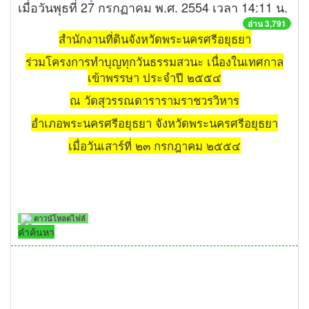
เมื่อวันพุธที่ 27 กรกฏาคม พ.ศ. 2554 เวลา 14:11 น.
อ่าน 3,791
สำนักงานที่ดินจังหวัดพระนครศรีอยุธยา
ร่วมโครงการทำบุญทุกวันธรรมสวนะ เนื่องในเทศกาล
เข้าพรรษา ประจำปี ๒๕๕๔
ณ วัดสุวรรณดารารามราชวรวิหาร
อำเภอพระนครศรีอยุธยา จังหวัดพระนครศรีอยุธยา
เมื่อวันเสาร์ที่ ๒๓ กรกฎาคม ๒๕๕๔
ดาวน์โหลดไฟล์
คำค้นหา