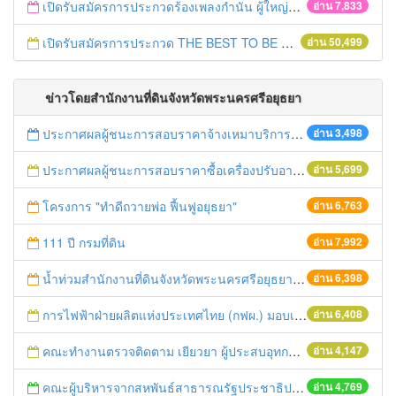
เปิดรับสมัครการประกวดร้องเพลงกำนัน ผู้ใหญ่บ้าน ฯลฯ
อ่าน 7,833
เปิดรับสมัครการประกวด THE BEST TO BE NUMBER ONE
อ่าน 50,499
ข่าวโดยสำนักงานที่ดินจังหวัดพระนครศรีอยุธยา
ประกาศผลผู้ชนะการสอบราคาจ้างเหมาบริการทำความสะุอาด สำนักงานที่ดินจังหวัดรพระนครศรีอยุธยา สาขาท่าเรือ
อ่าน 3,498
ประกาศผลผู้ชนะการสอบราคาซื้อเครื่องปรับอากาศพร้อมติดตั้ง จำนวน ๖ เครื่อง
อ่าน 5,699
โครงการ "ทำดีถวายพ่อ ฟื้นฟูอยุธยา"
อ่าน 6,763
111 ปี กรมที่ดิน
อ่าน 7,992
น้ำท่วมสำนักงานที่ดินจังหวัดพระนครศรีอยุธยา
อ่าน 6,398
การไฟฟ้าฝ่ายผลิตแห่งประเทศไทย (กฟผ.) มอบเครื่องจัดระบบคิวอัตโนมัติ
อ่าน 6,408
คณะทำงานตรวจติดตาม เยียวยา ผู้ประสบอุทกภัย คณะที่ ๑๗
อ่าน 4,147
คณะผู้บริหารจากสหพันธ์สาธารณรัฐประชาธิปไตยเอธิโอเปียมาศึกษาดูงาน
อ่าน 4,769