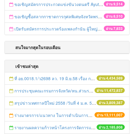
ขอเชิญสมัครการประกวดแข่งขันวงดนตรี Ayutthaya battle of the bands
อ่าน 9,514
ขอเชิญซื้อสลากกาชาดการกุศลพิเศษจังหวัดพระนครศรีอยุธยา 2560
อ่าน 8,510
เปิดรับสมัครการประกวดร้องเพลงกำนัน ผู้ใหญ่บ้าน ฯลฯ
อ่าน 7,833
สนใจมากสุดในรอบเดือน
เข้าชมล่าสุด
ที่ อย.0018.1/ว2698 ลว. 19 มิ.ย.58 เรื่อง การแก้ไขปัญหาหนี้สินให้แก่เกษตรกร
อ่าน 4,434,589
การประชุมคณะกรมการจังหวัด/หน.ส่วนราชการประจำเดือน มิถุนายน 2558
อ่าน 11,472,837
สรุปข่าวเทศกาลปีใหม่ 2558 /วันที่ 4 ม.ค. 58
อ่าน 3,809,387
ร่างมาตรการ/แนวทาง ในการดำเนินการประกอบการตรวจราชการแบบบูรณาการ
อ่าน 13,111,007
รายงานผลความก้าวหน้าโครงการจัดการแก้ไขปัญหาขยะ สัปดาห์ที่ 9/2558
อ่าน 2,185,808