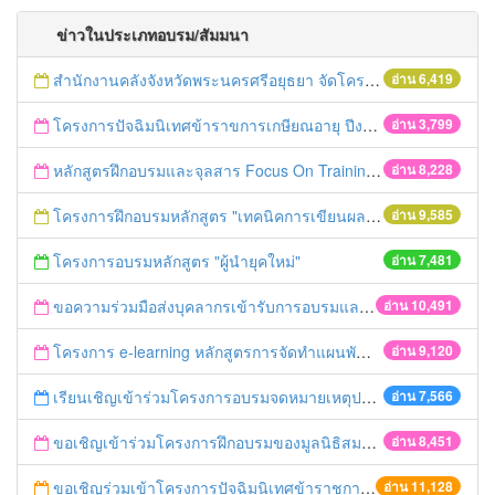
ข่าวในประเภทอบรม/สัมมนา
สำนักงานคลังจังหวัดพระนครศรีอยุธยา จัดโครงการฝึกอบรมเชิงปฏิบัติการ "การจัดซื้อจัดจ้างด้วยวิธีตลาดอิเล็กทรอนิกส์ (e-market)และวิธีประกวดราคาอิเล็กทรอนิกส์ (e-bidding)" ในวันที่ 4 เมษายน 2559 ณ อาคารราชภัฎ 100ปี ชั้น 2 มหาวิทยาลัยราชภัฎพระนครศรีอยุธยา
อ่าน 6,419
โครงการปัจฉิมนิเทศข้าราขการเกษียณอายุ ปีงบประมาณ พ.ศ. 2559
อ่าน 3,799
หลักสูตรฝึกอบรมและจุลสาร Focus On Training
อ่าน 8,228
โครงการฝึกอบรมหลักสูตร "เทคนิคการเขียนผลงานทางวิชาการ" รุ่นที่ 2
อ่าน 9,585
โครงการอบรมหลักสูตร "ผู้นำยุคใหม่"
อ่าน 7,481
ขอความร่วมมือส่งบุคลากรเข้ารับการอบรมและเผยแพร่ข่าวอบรม ประจำปี 2558
อ่าน 10,491
โครงการ e-learning หลักสูตรการจัดทำแผนพัฒนาจังหวัด
อ่าน 9,120
เรียนเชิญเข้าร่วมโครงการอบรมจดหมายเหตุประจำปี 2558 ของสมาคมจดหมายเหตุสยาม
อ่าน 7,566
ขอเชิญเข้าร่วมโครงการฝึกอบรมของมูลนิธิสมาคมนักเรียนทุนรัฐบาลไทย
อ่าน 8,451
ขอเชิญร่วมเข้าโครงการปัจฉิมนิเทศข้าราชการเกษียณอายุ ปี 2558
อ่าน 11,128