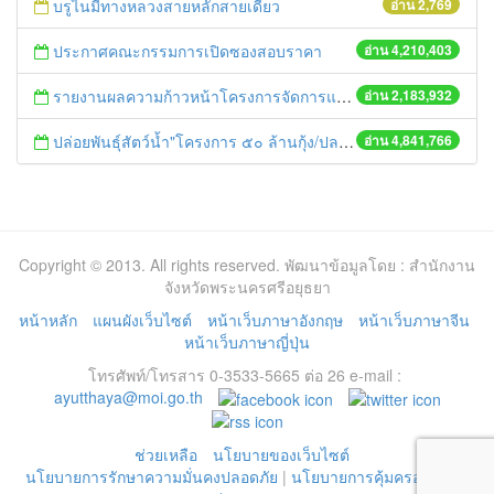
บรูไนมีทางหลวงสายหลักสายเดียว
อ่าน 2,769
ประกาศคณะกรรมการเปิดซองสอบราคา
อ่าน 4,210,403
รายงานผลความก้าวหน้าโครงการจัดการแก้ไขปัญหาขยะ สัปดาห์ที่ 9/2558
อ่าน 2,183,932
ปล่อยพันธุ์สัตว์น้ำ"โครงการ ๕๐ ล้านกุ้ง/ปลา ฟื้นชีวิตใหม่ให้เจ้าพระยา
อ่าน 4,841,766
Copyright © 2013. All rights reserved. พัฒนาข้อมูลโดย : สำนักงาน
จังหวัดพระนครศรีอยุธยา
หน้าหลัก
แผนผังเว็บไซต์
หน้าเว็บภาษาอังกฤษ
หน้าเว็บภาษาจีน
หน้าเว็บภาษาญี่ปุ่น
โทรศัพท์/โทรสาร 0-3533-5665 ต่อ 26 e-mail :
ayutthaya@moi.go.th
ช่วยเหลือ
นโยบายของเว็บไซต์
นโยบายการรักษาความมั่นคงปลอดภัย
|
นโยบายการคุ้มครองข้อมูล