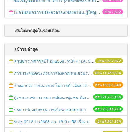
ขอเชิญซื้อสลากกาชาดการกุศลพิเศษจังหวัดพระนครศรีอยุธยา 2560
เปิดรับสมัครการประกวดร้องเพลงกำนัน ผู้ใหญ่บ้าน ฯลฯ
อ่าน 7,832
สนใจมากสุดในรอบเดือน
เข้าชมล่าสุด
สรุปข่าวเทศกาลปีใหม่ 2558 /วันที่ 4 ม.ค. 58
อ่าน 3,802,372
การประชุมคณะกรมการจังหวัด/หน.ส่วนราชการประจำเดือน มิถุนายน 2558
อ่าน 11,459,934
ร่างมาตรการ/แนวทาง ในการดำเนินการประกอบการตรวจราชการแบบบูรณาการ
อ่าน 13,085,543
ผู้ตรวจราชการกรมการพัฒนาชุมชน คัดเลือกข้าราชการและลูกจ้างดีเด่น และหน่วยงานพัฒนาชุมชนใสสะอาด ประจำปี ๒๕๕๔
อ่าน 21,785,154
ประกาศคณะกรรมการเปิดซองสอบราคา
อ่าน 26,014,720
ที่ อย.0018.1/ว2698 ลว. 19 มิ.ย.58 เรื่อง การแก้ไขปัญหาหนี้สินให้แก่เกษตรกร
อ่าน 4,431,164