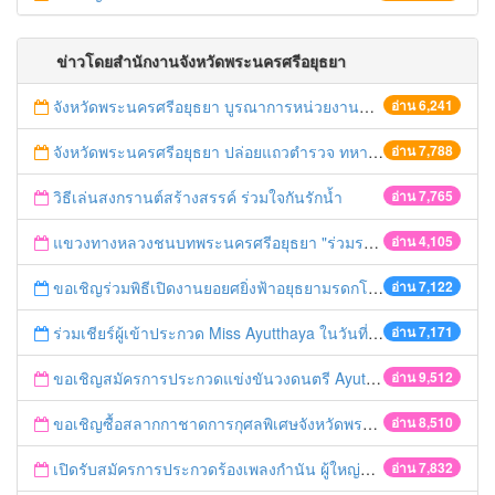
ข่าวโดยสำนักงานจังหวัดพระนครศรีอยุธยา
จังหวัดพระนครศรีอยุธยา บูรณาการหน่วยงานที่เกี่ยวข้อง ลงพื้นที่จัดระเบียบและดำเนินมาตรการตามบทลงโทษสูงสุดกับผู้ประกอบการร้านค้าที่ยังฝ่าฝืนตั้งร้านค้ารุกล้ำเขตพื้นที่ทางหลวง เตรียมความปลอดภัยก่อนเทศกาลสงกรานต์
อ่าน 6,241
จังหวัดพระนครศรีอยุธยา ปล่อยแถวตำรวจ ทหาร ฝ่ายปกครอง กว่า 100 นาย ตรวจเข้มท่ารถสาธารณะ สถานีขนส่งรถโดยสาร วินรถตู้ และสถานีรถไฟ เตรียมรับมือเทศกาลสงกรานต์
อ่าน 7,788
วิธีเล่นสงกรานต์สร้างสรรค์ ร่วมใจกันรักน้ำ
อ่าน 7,765
แขวงทางหลวงชนบทพระนครศรีอยุธยา "ร่วมรณรงค์ ขับช้า เปิดไฟหน้า คาดเข็มขัด" เทศกาลสงกรานต์ ปี 2561
อ่าน 4,105
ขอเชิญร่วมพิธีเปิดงานยอยศยิ่งฟ้าอยุธยามรดกโลก
อ่าน 7,122
ร่วมเชียร์ผู้เข้าประกวด Miss Ayutthaya ในวันที่ 15 ธันวาคม 2560
อ่าน 7,171
ขอเชิญสมัครการประกวดแข่งขันวงดนตรี Ayutthaya battle of the bands
อ่าน 9,512
ขอเชิญซื้อสลากกาชาดการกุศลพิเศษจังหวัดพระนครศรีอยุธยา 2560
อ่าน 8,510
เปิดรับสมัครการประกวดร้องเพลงกำนัน ผู้ใหญ่บ้าน ฯลฯ
อ่าน 7,832