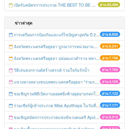
เปิดรับสมัครการประกวด THE BEST TO BE NUMBER ONE
อ่าน 50,499
ข่าวล่าสุด
การเตรียมการป้องกันและแก้ไขปัญหาอุทกัย ปี 2561
อ่าน 8,956
จังหวัดพระนครศรีอยุธยา บูรณาการหน่วยงานที่เกี่ยวข้อง ลงพื้นที่จัดระเบียบและดำเนินมาตรการตามบทลงโทษสูงสุดกับผู้ประกอบการร้านค้าที่ยังฝ่าฝืนตั้งร้านค้ารุกล้ำเขตพื้นที่ทางหลวง เตรียมความปลอดภัยก่อนเทศกาลสงกรานต์
อ่าน 6,241
จังหวัดพระนครศรีอยุธยา ปล่อยแถวตำรวจ ทหาร ฝ่ายปกครอง กว่า 100 นาย ตรวจเข้มท่ารถสาธารณะ สถานีขนส่งรถโดยสาร วินรถตู้ และสถานีรถไฟ เตรียมรับมือเทศกาลสงกรานต์
อ่าน 7,788
วิธีเล่นสงกรานต์สร้างสรรค์ ร่วมใจกันรักน้ำ
อ่าน 7,765
แขวงทางหลวงชนบทพระนครศรีอยุธยา "ร่วมรณรงค์ ขับช้า เปิดไฟหน้า คาดเข็มขัด" เทศกาลสงกรานต์ ปี 2561
อ่าน 4,105
ขอเชิญร่วมพิธีเปิดงานยอยศยิ่งฟ้าอยุธยามรดกโลก
อ่าน 7,122
ร่วมเชียร์ผู้เข้าประกวด Miss Ayutthaya ในวันที่ 15 ธันวาคม 2560
อ่าน 7,171
ขอเชิญสมัครการประกวดแข่งขันวงดนตรี Ayutthaya battle of the bands
อ่าน 9,512
อ่าน 8,510