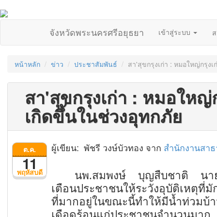
จังหวัดพระนครศรีอยุธยา
เข้าสู่ระบบ
ส
หน้าหลัก
ข่าว
ประชาสัมพันธ์
สา'สุขกรุงเก่า : หมอใหญ่กรุงเก่
สา'สุขกรุงเก่า : หมอใหญ่กรุ
เกิดขึ้นในช่วงอุทกภัย
ผู้เขียน: พัชรี วงษ์บัวทอง จาก
สำนักงานสาธ
ต.ค.
11
พฤหัสบดี
นพ.สมพงษ์ บุญสืบชาติ นาย
เตือนประชาชนให้ระวังอุบัติเหตุที
ที่มากอยู่ในขณะนี้ทำให้มีน้ำท่วม
เดือดร้อนแก่ประชาชนจำนวนมาก ปร