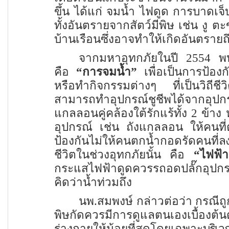
ขึ้น ได้แก่ จมน้ำ ไฟดูด การบาด
ทั้งอันตรายจากสัตว์มีพิษ เช่น งู ต
บ้านเรือนซึ่งอาจทำให้เกิดอันตรายถึ
จากมหาอุทกภัยในปี
2554
พบว
คือ
“
การจมน้ำ
”
เพื่อเป็นการป้อง
หรือทำกิจกรรมต่างๆ ที่เป็นวิถี
สามารถทำอุปกรณ์ชูชีพได้จากอุป
แกลลอนคู่คล้องใต้รักแร้ทั้ง
2
ข้าง 
อุปกรณ์ เช่น ถังแกลลอน ให้คนที่ต
ป้องกันไม่ให้คนตกน้ำกอดรัดคนที่
ล
ชีวิตในช่วงอุทกภัยนั้น คือ
“
ไฟฟ้า
กระแสไฟฟ้าดูดควรรถอดปลั๊กอุปก
คิดว่าน้ำท่วมถึง
นพ.สมพงษ์ กล่าวต่อว่า กรณีถูกส
พิษกัดควรมีการดูแลตนเองเบื้องต
ร่างกายให้น้อยที่สุดโดยเฉพาะ
บริเวณ