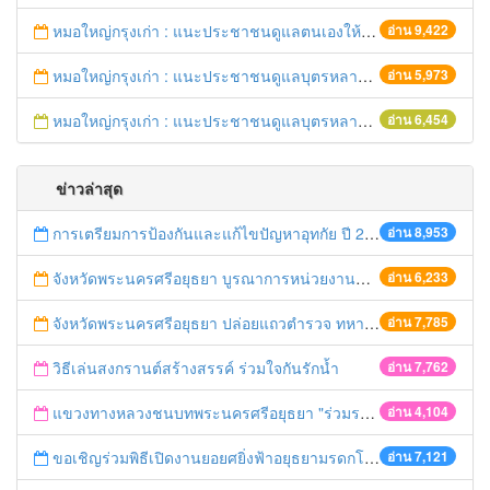
หมอใหญ่กรุงเก่า : แนะประชาชนดูแลตนเองให้ห่างไกลวัณโรค
อ่าน 9,422
หมอใหญ่กรุงเก่า : แนะประชาชนดูแลบุตรหลาน ป้องกันเด็กจมน้ำตายในช่วงฤดูร้อน
อ่าน 5,973
หมอใหญ่กรุงเก่า : แนะประชาชนดูแลบุตรหลาน ป้องกันเด็กจมน้ำตายในช่วงฤดูร้อน
อ่าน 6,454
ข่าวล่าสุด
การเตรียมการป้องกันและแก้ไขปัญหาอุทกัย ปี 2561
อ่าน 8,953
จังหวัดพระนครศรีอยุธยา บูรณาการหน่วยงานที่เกี่ยวข้อง ลงพื้นที่จัดระเบียบและดำเนินมาตรการตามบทลงโทษสูงสุดกับผู้ประกอบการร้านค้าที่ยังฝ่าฝืนตั้งร้านค้ารุกล้ำเขตพื้นที่ทางหลวง เตรียมความปลอดภัยก่อนเทศกาลสงกรานต์
อ่าน 6,233
จังหวัดพระนครศรีอยุธยา ปล่อยแถวตำรวจ ทหาร ฝ่ายปกครอง กว่า 100 นาย ตรวจเข้มท่ารถสาธารณะ สถานีขนส่งรถโดยสาร วินรถตู้ และสถานีรถไฟ เตรียมรับมือเทศกาลสงกรานต์
อ่าน 7,785
วิธีเล่นสงกรานต์สร้างสรรค์ ร่วมใจกันรักน้ำ
อ่าน 7,762
แขวงทางหลวงชนบทพระนครศรีอยุธยา "ร่วมรณรงค์ ขับช้า เปิดไฟหน้า คาดเข็มขัด" เทศกาลสงกรานต์ ปี 2561
อ่าน 4,104
ขอเชิญร่วมพิธีเปิดงานยอยศยิ่งฟ้าอยุธยามรดกโลก
อ่าน 7,121