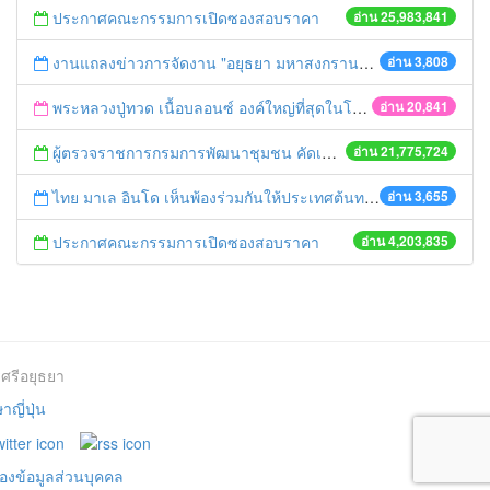
ประกาศคณะกรรมการเปิดซองสอบราคา
อ่าน 25,983,841
งานแถลงข่าวการจัดงาน "อยุธยา มหาสงกรานต์ สืบสานวิถีไทย" ประจำปี 2558
อ่าน 3,808
พระหลวงปู่ทวด เนื้อบลอนซ์ องค์ใหญ่ที่สุดในโลก ณ จังหวัดอยุธยา
อ่าน 20,841
ผู้ตรวจราชการกรมการพัฒนาชุมชน คัดเลือกข้าราชการและลูกจ้างดีเด่น และหน่วยงานพัฒนาชุมชนใสสะอาด ประจำปี ๒๕๕๔
อ่าน 21,775,724
ไทย มาเล อินโด เห็นพ้องร่วมกันให้ประเทศต้นทางทางผ่านและปลายทาง ร่วมกันแก้ไขปัญหาโรฮิงจา
อ่าน 3,655
ประกาศคณะกรรมการเปิดซองสอบราคา
อ่าน 4,203,835
ศรีอยุธยา
ญี่ปุ่น
องข้อมูลส่วนบุคคล