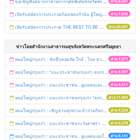
ขอเชิญซื้อสลากกาชาดการกุศลพิเศษจังหวัดพระนครศรีอยุธยา 2560
อ่าน 8,507
เปิดรับสมัครการประกวดร้องเพลงกำนัน ผู้ใหญ่บ้าน ฯลฯ
อ่าน 7,830
เปิดรับสมัครการประกวด THE BEST TO BE NUMBER ONE
อ่าน 50,497
ข่าวโดยสำนักงานสาธารณสุขจังหวัดพระนครศรีอยุธยา
หมอใหญ่กรุงเก่า : ขับขี่ปลอดภัย ใกล้ - ไกล สวมหมวกนิรภัย
อ่าน 7,271
หมอใหญ่กรุงเก่า : “แนะประชาชนกรุงเก่า สงกรานต์ร่วมขับขี่ปลอดภัย
อ่าน 5,597
หมอใหญ่กรุงเก่า : แนะประชาชน...ดูแลตนเอง...“รับมือภัยแล้ง”
อ่าน 4,411
หมอใหญ่กรุงเก่า : แนะประชาชนกรุงเก่า "สงกรานต์ขับขี่ปลอดภัย"
อ่าน 11,984
หมอใหญ่กรุงเก่า : เชิญชวนทุกท่านเข้าร่วมกิจกรรมวิ่งเพื่อสุขภาพ 7เมษายนนี้ 5โมงเย็น
อ่าน 4,234
หมอใหญ่กรุงเก่า : แนะประชาชนระวังตาพร่า ปวดศีรษะ ชาครึ่งซีก เสี่ยงอัมพฤกษ์ อัมพาต
อ่าน 5,378
หมอใหญ่กรุงเก่า : แนะประชาชน...ดูแลตนเองให้ห่างไกลโรค...ในช่วงฤดูร้อน
อ่าน 5,141