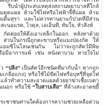
้ยง รีบนำผู้ประสบเหตุส่งสถานพยาบาลที่ใกล้
มดูดแผล ห้ามใช้ไฟหรือไฟฟ้าจี้ที่แผล ห้าม
ดื่มสุรา และไม่ควรทานยาแก้ปวดที่มีส่วน
นอแรด, ไวดุล, เอเอ็นที, ทัมใจ, หัวสิงห์
กัดต่อยให้ดึงเอาเหล็กในออก หลังทาด้วย
ลน
ส่วนในกรณีถูกตะขาบหรือแมงป่องกัด ให้
อมซิโนโลนเช่นกัน ไม่ว่าจะถูกสัตว์มีพิษ
ือมีอาการแพ้ เช่น หนังตาบวม หายใจไม่
ล้ว
“
ปลิง
”
เป็นสัตว์อีกชนิดที่มากับน้ำ หากถูก
มเกลือแกง) หรือใช้ไม้ขีดไฟหรือบุหรี่ที่จุดไฟ
ผล แล้วทำความสะอาดแผลด้วยยาฆ่าเชื้อเบตา
านนอก หรือใช้
“
ใบสาบเสือ
”
ที่ล้างสะอาดขยี้
กประชาชนท่านใดต้องการความช่วยเหลือด่วน