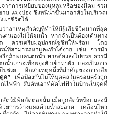
เจ็บจากการเหยียบของแหลมหรือของมีคม รวม
ะขาบ แมงป่อง ซึ่งหนีน้ำขึ้นมาอาศัยในบริเวณ
งแก่ชีวิตได้
่าสาเหตุสำคัญที่ทำให้มีผู้เสียชีวิตมากที่สุด
กันตนเองไม่ให้จมน้ำ หากจำเป็นต้องเดินทาง
ชีวิต ควรเตรียมอุปกรณ์ชูชีพให้พร้อม โดย
กรณ์ที่สามารถหาและทำได้ง่าย เช่น การนำ
หรือถ้าพบคนตกน้ำ หากต้องลงไปช่วย ควรมี
กน้ำเกาะเพื่อพยุงตัวเข้าหาฝั่ง และเป็นการ
งไปช่วย
อีกสาเหตุหนึ่งที่สำคัญของการเสีย
ดูด
”
เพื่อป้องกันไม่ให้บุคคลในครอบครัวถูก
รณ์ไฟฟ้า
สับคัทเอาท์ตัดไฟฟ้าในบ้านในจุดที่
ัตว์มีพิษกัดต่อยนั้น เมื่อถูกสัตว์หรือแมลงมี
้นด้วยการล้างแผลด้วยน้ำสะอาด เคลื่อนไหว
ที่ถูกกัด
ไม่ควรขันชะเนาะเพราะอาจทำให้