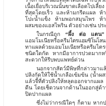
เนื้อเยื่อบริเวณนั้นขาดเลือดไปเลี
ที่สุดโดยเร็ว และห้ามกรีดแผล ห้า
โปะน้ำแข็ง ห้ามพอกสมุนไพร ห้าม
ผสมของแอสไพริน ตัวอย่างเช่น ประสะ
ในกรณีถูก
“
ผึ้ง ต่อ แตน”
แอมโมเนียหรือครีม
ไตรแอมซิโนโ
ทาแผลด้วยแอมโมเนียหรือครีมไตรแ
ชนิดใดกัด หากมีอาการปวดมากหร
สะดวกให้รีบพบแพทย์ด่วน
นอกจากสัตว์มีพิษที่กล่าวมาแ
ปลิงกัดให้ใช้น้ำเกลือเข้มข้น (น้ำผส
แล้วจี้ที่ตัวปลิงให้หลุดออกจากแ
ดีน โดยเช็ดวนจากด้านในออกสู่ด้
ปิดปากแผล
ซึ่งไม่ว่ากรณีใดๆ ก็ตาม หา