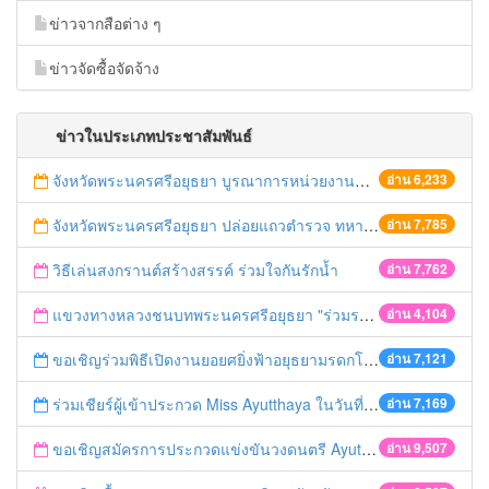
ข่าวจากสือต่าง ๆ
ข่าวจัดซื้อจัดจ้าง
ข่าวในประเภทประชาสัมพันธ์
จังหวัดพระนครศรีอยุธยา บูรณาการหน่วยงานที่เกี่ยวข้อง ลงพื้นที่จัดระเบียบและดำเนินมาตรการตามบทลงโทษสูงสุดกับผู้ประกอบการร้านค้าที่ยังฝ่าฝืนตั้งร้านค้ารุกล้ำเขตพื้นที่ทางหลวง เตรียมความปลอดภัยก่อนเทศกาลสงกรานต์
อ่าน 6,233
จังหวัดพระนครศรีอยุธยา ปล่อยแถวตำรวจ ทหาร ฝ่ายปกครอง กว่า 100 นาย ตรวจเข้มท่ารถสาธารณะ สถานีขนส่งรถโดยสาร วินรถตู้ และสถานีรถไฟ เตรียมรับมือเทศกาลสงกรานต์
อ่าน 7,785
วิธีเล่นสงกรานต์สร้างสรรค์ ร่วมใจกันรักน้ำ
อ่าน 7,762
แขวงทางหลวงชนบทพระนครศรีอยุธยา "ร่วมรณรงค์ ขับช้า เปิดไฟหน้า คาดเข็มขัด" เทศกาลสงกรานต์ ปี 2561
อ่าน 4,104
ขอเชิญร่วมพิธีเปิดงานยอยศยิ่งฟ้าอยุธยามรดกโลก
อ่าน 7,121
ร่วมเชียร์ผู้เข้าประกวด Miss Ayutthaya ในวันที่ 15 ธันวาคม 2560
อ่าน 7,169
ขอเชิญสมัครการประกวดแข่งขันวงดนตรี Ayutthaya battle of the bands
อ่าน 9,507