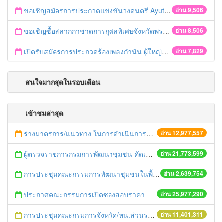
ขอเชิญสมัครการประกวดแข่งขันวงดนตรี Ayutthaya battle of the bands
อ่าน 9,506
ขอเชิญซื้อสลากกาชาดการกุศลพิเศษจังหวัดพระนครศรีอยุธยา 2560
อ่าน 8,506
เปิดรับสมัครการประกวดร้องเพลงกำนัน ผู้ใหญ่บ้าน ฯลฯ
อ่าน 7,829
สนใจมากสุดในรอบเดือน
เข้าชมล่าสุด
ร่างมาตรการ/แนวทาง ในการดำเนินการประกอบการตรวจราชการแบบบูรณาการ
อ่าน 12,977,557
ผู้ตรวจราชการกรมการพัฒนาชุมชน คัดเลือกข้าราชการและลูกจ้างดีเด่น และหน่วยงานพัฒนาชุมชนใสสะอาด ประจำปี ๒๕๕๔
อ่าน 21,773,599
การประชุมคณะกรรมการพัฒนาชุมชนในพื้นที่รอบโรงไฟฟ้า (คพรฟ.) ครั้งที่ 2/2558 กองทุนพัฒนาไฟฟ้าบริษัท โรจนะเพาเวอร์ จำกัด
อ่าน 2,639,754
ประกาศคณะกรรมการเปิดซองสอบราคา
อ่าน 25,977,290
การประชุมคณะกรมการจังหวัด/หน.ส่วนราชการประจำเดือน มิถุนายน 2558
อ่าน 11,401,311