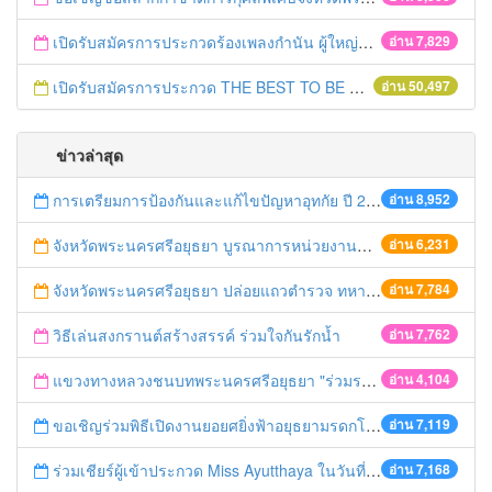
เปิดรับสมัครการประกวดร้องเพลงกำนัน ผู้ใหญ่บ้าน ฯลฯ
อ่าน 7,829
เปิดรับสมัครการประกวด THE BEST TO BE NUMBER ONE
อ่าน 50,497
ข่าวล่าสุด
การเตรียมการป้องกันและแก้ไขปัญหาอุทกัย ปี 2561
อ่าน 8,952
จังหวัดพระนครศรีอยุธยา บูรณาการหน่วยงานที่เกี่ยวข้อง ลงพื้นที่จัดระเบียบและดำเนินมาตรการตามบทลงโทษสูงสุดกับผู้ประกอบการร้านค้าที่ยังฝ่าฝืนตั้งร้านค้ารุกล้ำเขตพื้นที่ทางหลวง เตรียมความปลอดภัยก่อนเทศกาลสงกรานต์
อ่าน 6,231
จังหวัดพระนครศรีอยุธยา ปล่อยแถวตำรวจ ทหาร ฝ่ายปกครอง กว่า 100 นาย ตรวจเข้มท่ารถสาธารณะ สถานีขนส่งรถโดยสาร วินรถตู้ และสถานีรถไฟ เตรียมรับมือเทศกาลสงกรานต์
อ่าน 7,784
วิธีเล่นสงกรานต์สร้างสรรค์ ร่วมใจกันรักน้ำ
อ่าน 7,762
แขวงทางหลวงชนบทพระนครศรีอยุธยา "ร่วมรณรงค์ ขับช้า เปิดไฟหน้า คาดเข็มขัด" เทศกาลสงกรานต์ ปี 2561
อ่าน 4,104
ขอเชิญร่วมพิธีเปิดงานยอยศยิ่งฟ้าอยุธยามรดกโลก
อ่าน 7,119
ร่วมเชียร์ผู้เข้าประกวด Miss Ayutthaya ในวันที่ 15 ธันวาคม 2560
อ่าน 7,168