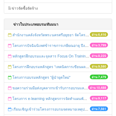
ข่าวจัดซื้อจัดจ้าง
ข่าวในประเภทอบรม/สัมมนา
สำนักงานคลังจังหวัดพระนครศรีอยุธยา จัดโครงการฝึกอบรมเชิงปฏิบัติการ "การจัดซื้อจัดจ้างด้วยวิธีตลาดอิเล็กทรอนิกส์ (e-market)และวิธีประกวดราคาอิเล็กทรอนิกส์ (e-bidding)" ในวันที่ 4 เมษายน 2559 ณ อาคารราชภัฎ 100ปี ชั้น 2 มหาวิทยาลัยราชภัฎพระนครศรีอยุธยา
อ่าน 6,416
โครงการปัจฉิมนิเทศข้าราขการเกษียณอายุ ปีงบประมาณ พ.ศ. 2559
อ่าน 3,799
หลักสูตรฝึกอบรมและจุลสาร Focus On Training
อ่าน 8,225
โครงการฝึกอบรมหลักสูตร "เทคนิคการเขียนผลงานทางวิชาการ" รุ่นที่ 2
อ่าน 9,580
โครงการอบรมหลักสูตร "ผู้นำยุคใหม่"
อ่าน 7,479
ขอความร่วมมือส่งบุคลากรเข้ารับการอบรมและเผยแพร่ข่าวอบรม ประจำปี 2558
อ่าน 10,488
โครงการ e-learning หลักสูตรการจัดทำแผนพัฒนาจังหวัด
อ่าน 9,117
เรียนเชิญเข้าร่วมโครงการอบรมจดหมายเหตุประจำปี 2558 ของสมาคมจดหมายเหตุสยาม
อ่าน 7,561