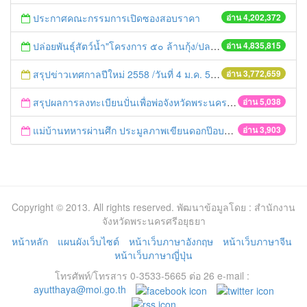
ประกาศคณะกรรมการเปิดซองสอบราคา
อ่าน 4,202,372
ปล่อยพันธุ์สัตว์น้ำ"โครงการ ๕๐ ล้านกุ้ง/ปลา ฟื้นชีวิตใหม่ให้เจ้าพระยา
อ่าน 4,835,815
สรุปข่าวเทศกาลปีใหม่ 2558 /วันที่ 4 ม.ค. 58
อ่าน 3,772,659
สรุปผลการลงทะเบียนปั่นเพื่อพ่อจังหวัดพระนครศรีอยุธยา
อ่าน 5,038
แม่บ้านทหารผ่านศึก ประมูลภาพเขียนดอกป๊อบปี โดยฝีมือพังปีเตอร์ หาเงินช่วยทหารผ่านศึก
อ่าน 3,903
Copyright © 2013. All rights reserved. พัฒนาข้อมูลโดย : สำนักงาน
จังหวัดพระนครศรีอยุธยา
หน้าหลัก
แผนผังเว็บไซต์
หน้าเว็บภาษาอังกฤษ
หน้าเว็บภาษาจีน
หน้าเว็บภาษาญี่ปุ่น
โทรศัพท์/โทรสาร 0-3533-5665 ต่อ 26 e-mail :
ayutthaya@moi.go.th