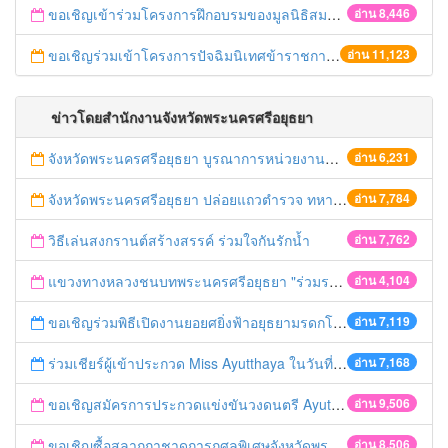
ขอเชิญเข้าร่วมโครงการฝึกอบรมของมูลนิธิสมาคมนักเรียนทุนรัฐบาลไทย
อ่าน 8,446
ขอเชิญร่วมเข้าโครงการปัจฉิมนิเทศข้าราชการเกษียณอายุ ปี 2558
อ่าน 11,123
ข่าวโดยสำนักงานจังหวัดพระนครศรีอยุธยา
จังหวัดพระนครศรีอยุธยา บูรณาการหน่วยงานที่เกี่ยวข้อง ลงพื้นที่จัดระเบียบและดำเนินมาตรการตามบทลงโทษสูงสุดกับผู้ประกอบการร้านค้าที่ยังฝ่าฝืนตั้งร้านค้ารุกล้ำเขตพื้นที่ทางหลวง เตรียมความปลอดภัยก่อนเทศกาลสงกรานต์
อ่าน 6,231
จังหวัดพระนครศรีอยุธยา ปล่อยแถวตำรวจ ทหาร ฝ่ายปกครอง กว่า 100 นาย ตรวจเข้มท่ารถสาธารณะ สถานีขนส่งรถโดยสาร วินรถตู้ และสถานีรถไฟ เตรียมรับมือเทศกาลสงกรานต์
อ่าน 7,784
วิธีเล่นสงกรานต์สร้างสรรค์ ร่วมใจกันรักน้ำ
อ่าน 7,762
แขวงทางหลวงชนบทพระนครศรีอยุธยา "ร่วมรณรงค์ ขับช้า เปิดไฟหน้า คาดเข็มขัด" เทศกาลสงกรานต์ ปี 2561
อ่าน 4,104
ขอเชิญร่วมพิธีเปิดงานยอยศยิ่งฟ้าอยุธยามรดกโลก
อ่าน 7,119
ร่วมเชียร์ผู้เข้าประกวด Miss Ayutthaya ในวันที่ 15 ธันวาคม 2560
อ่าน 7,168
ขอเชิญสมัครการประกวดแข่งขันวงดนตรี Ayutthaya battle of the bands
อ่าน 9,506
ขอเชิญซื้อสลากกาชาดการกุศลพิเศษจังหวัดพระนครศรีอยุธยา 2560
อ่าน 8,506