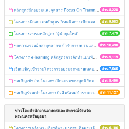
หลักสูตรฝึกอบรมและจุลสาร Focus On Training
อ่าน 8,228
โครงการฝึกอบรมหลักสูตร "เทคนิคการเขียนผลงานทางวิชาการ" รุ่นที่ 2
อ่าน 9,583
โครงการอบรมหลักสูตร "ผู้นำยุคใหม่"
อ่าน 7,479
ขอความร่วมมือส่งบุคลากรเข้ารับการอบรมและเผยแพร่ข่าวอบรม ประจำปี 2558
อ่าน 10,490
โครงการ e-learning หลักสูตรการจัดทำแผนพัฒนาจังหวัด
อ่าน 9,119
เรียนเชิญเข้าร่วมโครงการอบรมจดหมายเหตุประจำปี 2558 ของสมาคมจดหมายเหตุสยาม
อ่าน 7,565
ขอเชิญเข้าร่วมโครงการฝึกอบรมของมูลนิธิสมาคมนักเรียนทุนรัฐบาลไทย
อ่าน 8,450
ขอเชิญร่วมเข้าโครงการปัจฉิมนิเทศข้าราชการเกษียณอายุ ปี 2558
อ่าน 11,127
ข่าวโดยสำนักงานเกษตรและสหกรณ์จังหวัด
พระนครศรีอยุธยา
โครงการเฉลิมพระเกียรติพระบาทสมเด็จพระเจ้าอยู่หัว เนื่องในโอกาสมหามงคลเสด็จเถลิงถวัลยราชสมบัติครบ 70 ปี ฯ
อ่าน 6,106