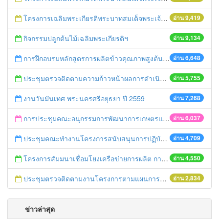
โครงการเฉลิมพระเกียรติพระบาทสมเด็จพระเจ้าอยู่หัว เนื่องในโอกาสมหามงคลเสด็จเถลิงถวัลยราชสมบัติครบ 70 ปี ฯ
อ่าน 9,419
กิจกรรมปลูกต้นไม้เฉลิมพระเกียรติฯ
อ่าน 9,134
การฝึกอบรมหลักสูตรการผลิตข้าวคุณภาพสูงต้นทุนต่ำ ปี 2559
อ่าน 6,648
ประชุมตรวจติดตามความก้าวหน้าผลการดำเนินงานขับเคลื่อนนโยบายของกระทรวงเกษตรและสหกรณ์แบบเบ็ดเสร็จ
อ่าน 5,755
งานวันมันเทศ พระนครศรีอยุธยา ปี 2559
อ่าน 7,268
การประชุมคณะอนุกรรมการพัฒนาการเกษตรและสหกรณ์จังหวัดพระนครศรีอยุธยา
อ่าน 6,037
ประชุมคณะทำงานโครงการสนับสนุนการปฏิบัติงานเฝ้าระวังและควบคุมมาตรฐานสินค้าเกษตรระดับจังหวัด
อ่าน 4,709
โครงการสัมมนาเชื่อมโยงเครือข่ายการผลิต การตลาดสินค้าเกษตรและอาหารปลอดภัย
อ่าน 4,550
ประชุมตรวจติดตามงานโครงการตามแผนการตรวจของผู้ตรวจราชการกระทรวงเกษตรและสหกรณ์ เขต 1
อ่าน 2,834
ข่าวล่าสุด