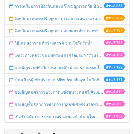
การเตรียมการป้องกันและแก้ไขปัญหาอุทกัย ปี 2561
อ่าน 8,956
จังหวัดพระนครศรีอยุธยา บูรณาการหน่วยงานที่เกี่ยวข้อง ลงพื้นที่จัดระเบียบและดำเนินมาตรการตามบทลงโทษสูงสุดกับผู้ประกอบการร้านค้าที่ยังฝ่าฝืนตั้งร้านค้ารุกล้ำเขตพื้นที่ทางหลวง เตรียมความปลอดภัยก่อนเทศกาลสงกรานต์
อ่าน 6,234
จังหวัดพระนครศรีอยุธยา ปล่อยแถวตำรวจ ทหาร ฝ่ายปกครอง กว่า 100 นาย ตรวจเข้มท่ารถสาธารณะ สถานีขนส่งรถโดยสาร วินรถตู้ และสถานีรถไฟ เตรียมรับมือเทศกาลสงกรานต์
อ่าน 7,787
วิธีเล่นสงกรานต์สร้างสรรค์ ร่วมใจกันรักน้ำ
อ่าน 7,765
แขวงทางหลวงชนบทพระนครศรีอยุธยา "ร่วมรณรงค์ ขับช้า เปิดไฟหน้า คาดเข็มขัด" เทศกาลสงกรานต์ ปี 2561
อ่าน 4,104
ขอเชิญร่วมพิธีเปิดงานยอยศยิ่งฟ้าอยุธยามรดกโลก
อ่าน 7,122
ร่วมเชียร์ผู้เข้าประกวด Miss Ayutthaya ในวันที่ 15 ธันวาคม 2560
อ่าน 7,171
ขอเชิญสมัครการประกวดแข่งขันวงดนตรี Ayutthaya battle of the bands
อ่าน 9,510
ขอเชิญซื้อสลากกาชาดการกุศลพิเศษจังหวัดพระนครศรีอยุธยา 2560
อ่าน 8,509
เปิดรับสมัครการประกวดร้องเพลงกำนัน ผู้ใหญ่บ้าน ฯลฯ
อ่าน 7,832