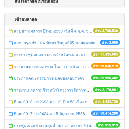
สนใจมากสุดในรอบเดือน
เข้าชมล่าสุด
สรุปข่าวเทศกาลปีใหม่ 2558 /วันที่ 4 ม.ค. 58
อ่าน 3,789,528
สสจ. กรุงเก่า : นพ.พิทยา ไพบูลย์ศิริ นายแพทย์สาธารณสุขจังหวัดพระนครศรีอยุธยา นำคณะเจ้าหน้าที่ในสังกัดสำนักงานสาธารณสุขจังหวัดพระนครศรีอยุธยา เข้าร่วมงาน "ย้อนรอยวิถีชีวิตอโยธยา" โดยมีวัตถุประสงค์เพื่อเสริมสร้างเศรษฐกิจการท่องเที่ยวของจังหวัดฯ โดยนำเอกลักษณ์ทางวัฒนธรรมที่โดดเด่นกลับมาสร้างมูลค่าทางเศรษฐกิจ ควบคู่กับการอนุรักษ์ขนบธรรมเนียมประเพณีและวัฒนธรรมไทยให้คงอยู่อย่างยั่งยืน เพื่อเฉลิมพระเกียรติสมเด็จพระเทพรัตนราชสุดาฯสยามบรมราชกุมารี เนื่องในโอกาสทรงเจริญพระชนมายุครบ 5 รอบ ณ บริเวณหน้าศาลากลางหลังเก่า จังหวัดพระนครศรีอยุธยา
อ่าน 2,656
การประชุมคณะกรมการจังหวัด/หน.ส่วนราชการประจำเดือน มิถุนายน 2558
อ่าน 11,435,905
ร่างมาตรการ/แนวทาง ในการดำเนินการประกอบการตรวจราชการแบบบูรณาการ
อ่าน 13,040,279
ประกาศคณะกรรมการเปิดซองสอบราคา
อ่าน 25,996,402
รายงานผลความก้าวหน้าโครงการจัดการแก้ไขปัญหาขยะ สัปดาห์ที่ 9/2558
อ่าน 2,179,981
ที่ อย.0018.1/ว2698 ลว. 19 มิ.ย.58 เรื่อง การแก้ไขปัญหาหนี้สินให้แก่เกษตรกร
อ่าน 4,423,729
ที่ อย 0017.1/ว2424 ลว.5 มิถุนายน 2558 เรื่อง แจ้งกำหนดตรวจประเมินและให้คะแนนหน่วยงานที่สมัครเข้าร่วมโครงการพัฒนาหน่วยงานต้นแบบในการจัดตั้งศูนย์ข้อมูลข่าวสารของราชการฯ ประจำปีงบประมาณ พ.ศ. 2558
อ่าน 10,414,280
ประชุมคณะทำงานลุ่มน้ำย่อยเจ้าพระยา 3 (พระนครศรีอยุธยา-ปทุมธานี) ครั้งที่ 1/2558
อ่าน 919,919