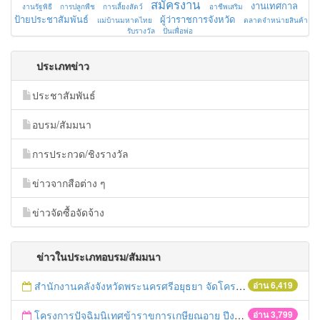
สมัครงาน
งานเทศกาล
งานรัฐพิธี
การปลูกพืช
การเลี้ยงสัตว์
อาชีพเสริม
ป้ายประชาสัมพันธ์
ผู้ว่าราชการจังหวัด
แม่บ้านมหาดไทย
ตลาดจำหน่ายสินค้า
รับรางวัล
ปั่นเพื่อพ่อ
ประเภทข่าว
ประชาสัมพันธ์
อบรม/สัมมนา
การประกวด/ชิงรางวัล
ข่าวจากสือต่าง ๆ
ข่าวจัดซื้อจัดจ้าง
ข่าวในประเภทอบรม/สัมมนา
สำนักงานคลังจังหวัดพระนครศรีอยุธยา จัดโครงการฝึกอบรมเชิงปฏิบัติการ "การจัดซื้อจัดจ้างด้วยวิธีตลาดอิเล็กทรอนิกส์ (e-market)และวิธีประกวดราคาอิเล็กทรอนิกส์ (e-bidding)" ในวันที่ 4 เมษายน 2559 ณ อาคารราชภัฎ 100ปี ชั้น 2 มหาวิทยาลัยราชภัฎพระนครศรีอยุธยา
อ่าน 6,419
โครงการปัจฉิมนิเทศข้าราขการเกษียณอายุ ปีงบประมาณ พ.ศ. 2559
อ่าน 3,799