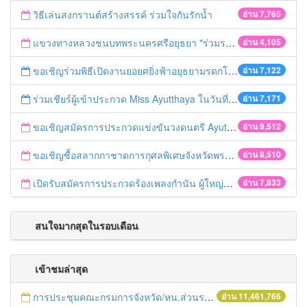
วิธีเล่นสงกรานต์สร้างสรรค์ ร่วมใจกันรักน้ำ
อ่าน 7,765
แขวงทางหลวงชนบทพระนครศรีอยุธยา "ร่วมรณรงค์ ขับช้า เปิดไฟหน้า คาดเข็มขัด" เทศกาลสงกรานต์ ปี 2561
อ่าน 4,105
ขอเชิญร่วมพิธีเปิดงานยอยศยิ่งฟ้าอยุธยามรดกโลก
อ่าน 7,122
ร่วมเชียร์ผู้เข้าประกวด Miss Ayutthaya ในวันที่ 15 ธันวาคม 2560
อ่าน 7,171
ขอเชิญสมัครการประกวดแข่งขันวงดนตรี Ayutthaya battle of the bands
อ่าน 9,512
ขอเชิญซื้อสลากกาชาดการกุศลพิเศษจังหวัดพระนครศรีอยุธยา 2560
อ่าน 8,510
เปิดรับสมัครการประกวดร้องเพลงกำนัน ผู้ใหญ่บ้าน ฯลฯ
อ่าน 7,833
สนใจมากสุดในรอบเดือน
เข้าชมล่าสุด
การประชุมคณะกรมการจังหวัด/หน.ส่วนราชการประจำเดือน มิถุนายน 2558
อ่าน 11,461,766