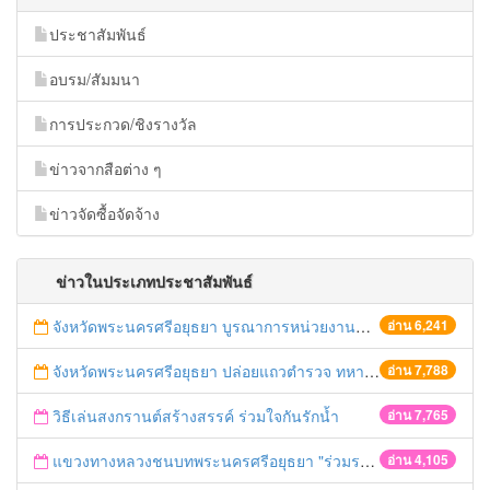
ประชาสัมพันธ์
อบรม/สัมมนา
การประกวด/ชิงรางวัล
ข่าวจากสือต่าง ๆ
ข่าวจัดซื้อจัดจ้าง
ข่าวในประเภทประชาสัมพันธ์
จังหวัดพระนครศรีอยุธยา บูรณาการหน่วยงานที่เกี่ยวข้อง ลงพื้นที่จัดระเบียบและดำเนินมาตรการตามบทลงโทษสูงสุดกับผู้ประกอบการร้านค้าที่ยังฝ่าฝืนตั้งร้านค้ารุกล้ำเขตพื้นที่ทางหลวง เตรียมความปลอดภัยก่อนเทศกาลสงกรานต์
อ่าน 6,241
จังหวัดพระนครศรีอยุธยา ปล่อยแถวตำรวจ ทหาร ฝ่ายปกครอง กว่า 100 นาย ตรวจเข้มท่ารถสาธารณะ สถานีขนส่งรถโดยสาร วินรถตู้ และสถานีรถไฟ เตรียมรับมือเทศกาลสงกรานต์
อ่าน 7,788
วิธีเล่นสงกรานต์สร้างสรรค์ ร่วมใจกันรักน้ำ
อ่าน 7,765
แขวงทางหลวงชนบทพระนครศรีอยุธยา "ร่วมรณรงค์ ขับช้า เปิดไฟหน้า คาดเข็มขัด" เทศกาลสงกรานต์ ปี 2561
อ่าน 4,105