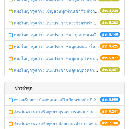
หมอใหญ่กรุงเก่า : เชิญชวนทุกท่านเข้าร่วมกิจกรรมวิ่งเพื่อสุขภาพ 7เมษายนนี้ 5โมงเย็น
อ่าน 4,239
หมอใหญ่กรุงเก่า : แนะประชาชนระวังตาพร่า ปวดศีรษะ ชาครึ่งซีก เสี่ยงอัมพฤกษ์ อัมพาต
อ่าน 5,382
หมอใหญ่กรุงเก่า : แนะประชาชน...ดูแลตนเองให้ห่างไกลโรค...ในช่วงฤดูร้อน
อ่าน 5,146
หมอใหญ่กรุงเก่า : แนะประชาชนดูแลตนเองให้ห่างไกลวัณโรค
อ่าน 9,425
หมอใหญ่กรุงเก่า : แนะประชาชนดูแลบุตรหลาน ป้องกันเด็กจมน้ำตายในช่วงฤดูร้อน
อ่าน 5,977
หมอใหญ่กรุงเก่า : แนะประชาชนดูแลบุตรหลาน ป้องกันเด็กจมน้ำตายในช่วงฤดูร้อน
อ่าน 6,457
ข่าวล่าสุด
การเตรียมการป้องกันและแก้ไขปัญหาอุทกัย ปี 2561
อ่าน 8,956
จังหวัดพระนครศรีอยุธยา บูรณาการหน่วยงานที่เกี่ยวข้อง ลงพื้นที่จัดระเบียบและดำเนินมาตรการตามบทลงโทษสูงสุดกับผู้ประกอบการร้านค้าที่ยังฝ่าฝืนตั้งร้านค้ารุกล้ำเขตพื้นที่ทางหลวง เตรียมความปลอดภัยก่อนเทศกาลสงกรานต์
อ่าน 6,241
จังหวัดพระนครศรีอยุธยา ปล่อยแถวตำรวจ ทหาร ฝ่ายปกครอง กว่า 100 นาย ตรวจเข้มท่ารถสาธารณะ สถานีขนส่งรถโดยสาร วินรถตู้ และสถานีรถไฟ เตรียมรับมือเทศกาลสงกรานต์
อ่าน 7,788