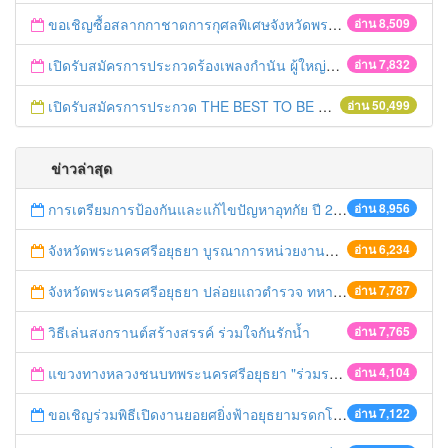
ขอเชิญซื้อสลากกาชาดการกุศลพิเศษจังหวัดพระนครศรีอยุธยา 2560
อ่าน 8,509
เปิดรับสมัครการประกวดร้องเพลงกำนัน ผู้ใหญ่บ้าน ฯลฯ
อ่าน 7,832
เปิดรับสมัครการประกวด THE BEST TO BE NUMBER ONE
อ่าน 50,499
ข่าวล่าสุด
การเตรียมการป้องกันและแก้ไขปัญหาอุทกัย ปี 2561
อ่าน 8,956
จังหวัดพระนครศรีอยุธยา บูรณาการหน่วยงานที่เกี่ยวข้อง ลงพื้นที่จัดระเบียบและดำเนินมาตรการตามบทลงโทษสูงสุดกับผู้ประกอบการร้านค้าที่ยังฝ่าฝืนตั้งร้านค้ารุกล้ำเขตพื้นที่ทางหลวง เตรียมความปลอดภัยก่อนเทศกาลสงกรานต์
อ่าน 6,234
จังหวัดพระนครศรีอยุธยา ปล่อยแถวตำรวจ ทหาร ฝ่ายปกครอง กว่า 100 นาย ตรวจเข้มท่ารถสาธารณะ สถานีขนส่งรถโดยสาร วินรถตู้ และสถานีรถไฟ เตรียมรับมือเทศกาลสงกรานต์
อ่าน 7,787
วิธีเล่นสงกรานต์สร้างสรรค์ ร่วมใจกันรักน้ำ
อ่าน 7,765
แขวงทางหลวงชนบทพระนครศรีอยุธยา "ร่วมรณรงค์ ขับช้า เปิดไฟหน้า คาดเข็มขัด" เทศกาลสงกรานต์ ปี 2561
อ่าน 4,104
ขอเชิญร่วมพิธีเปิดงานยอยศยิ่งฟ้าอยุธยามรดกโลก
อ่าน 7,122