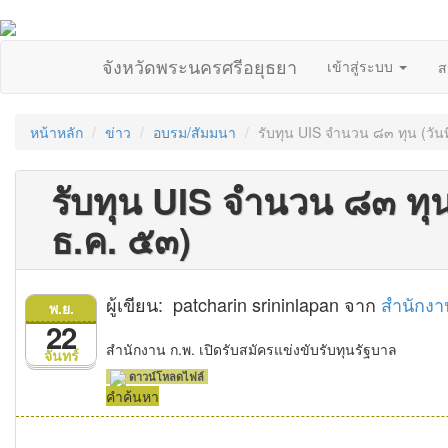
จังหวัดพระนครศรีอยุธยา
เข้าสู่ระบบ
ส
หน้าหลัก
ข่าว
อบรม/สัมมนา
รับทุน UIS จำนวน ๘๓ ทุน (วันท
รับทุน UIS จำนวน ๘๓ ทุน 
ธ.ค. ๕๓)
ผู้เขียน: patcharin srininlapan จาก
สำนักงา
พ.ย.
22
สำนักงาน ก.พ. เปิดรับสมัครแข่งขับรับทุนรัฐบาล
จันทร์
ดาวน์โหลดไฟล์
คำค้นหา