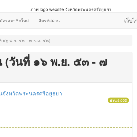
เว็บ
มัครสมาชิกใหม่
ลืมรหัสผ่าน
ี่ ๑๖ พ.ย. ๕๓ - ๗ ธ.ค. ๕๓)
(วันที่ ๑๖ พ.ย. ๕๓ - ๗
นจังหวัดพระนครศรีอยุธยา
อ่าน 5,003