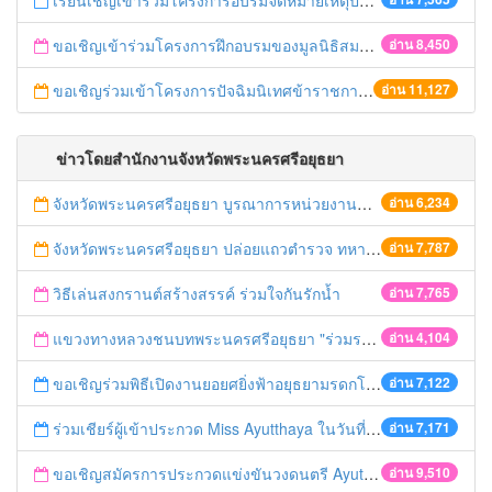
เรียนเชิญเข้าร่วมโครงการอบรมจดหมายเหตุประจำปี 2558 ของสมาคมจดหมายเหตุสยาม
ขอเชิญเข้าร่วมโครงการฝึกอบรมของมูลนิธิสมาคมนักเรียนทุนรัฐบาลไทย
อ่าน 8,450
ขอเชิญร่วมเข้าโครงการปัจฉิมนิเทศข้าราชการเกษียณอายุ ปี 2558
อ่าน 11,127
ข่าวโดยสำนักงานจังหวัดพระนครศรีอยุธยา
จังหวัดพระนครศรีอยุธยา บูรณาการหน่วยงานที่เกี่ยวข้อง ลงพื้นที่จัดระเบียบและดำเนินมาตรการตามบทลงโทษสูงสุดกับผู้ประกอบการร้านค้าที่ยังฝ่าฝืนตั้งร้านค้ารุกล้ำเขตพื้นที่ทางหลวง เตรียมความปลอดภัยก่อนเทศกาลสงกรานต์
อ่าน 6,234
จังหวัดพระนครศรีอยุธยา ปล่อยแถวตำรวจ ทหาร ฝ่ายปกครอง กว่า 100 นาย ตรวจเข้มท่ารถสาธารณะ สถานีขนส่งรถโดยสาร วินรถตู้ และสถานีรถไฟ เตรียมรับมือเทศกาลสงกรานต์
อ่าน 7,787
วิธีเล่นสงกรานต์สร้างสรรค์ ร่วมใจกันรักน้ำ
อ่าน 7,765
แขวงทางหลวงชนบทพระนครศรีอยุธยา "ร่วมรณรงค์ ขับช้า เปิดไฟหน้า คาดเข็มขัด" เทศกาลสงกรานต์ ปี 2561
อ่าน 4,104
ขอเชิญร่วมพิธีเปิดงานยอยศยิ่งฟ้าอยุธยามรดกโลก
อ่าน 7,122
ร่วมเชียร์ผู้เข้าประกวด Miss Ayutthaya ในวันที่ 15 ธันวาคม 2560
อ่าน 7,171
ขอเชิญสมัครการประกวดแข่งขันวงดนตรี Ayutthaya battle of the bands
อ่าน 9,510