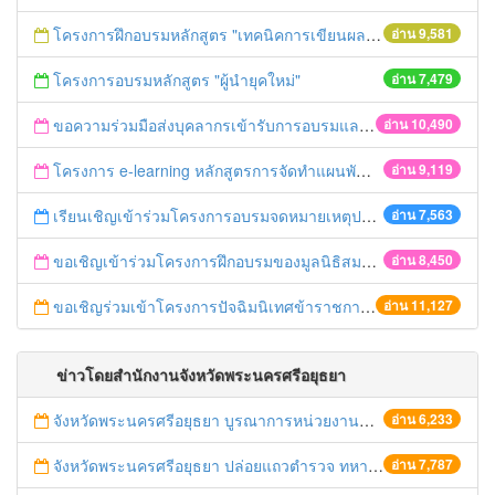
โครงการฝึกอบรมหลักสูตร "เทคนิคการเขียนผลงานทางวิชาการ" รุ่นที่ 2
อ่าน 9,581
โครงการอบรมหลักสูตร "ผู้นำยุคใหม่"
อ่าน 7,479
ขอความร่วมมือส่งบุคลากรเข้ารับการอบรมและเผยแพร่ข่าวอบรม ประจำปี 2558
อ่าน 10,490
โครงการ e-learning หลักสูตรการจัดทำแผนพัฒนาจังหวัด
อ่าน 9,119
เรียนเชิญเข้าร่วมโครงการอบรมจดหมายเหตุประจำปี 2558 ของสมาคมจดหมายเหตุสยาม
อ่าน 7,563
ขอเชิญเข้าร่วมโครงการฝึกอบรมของมูลนิธิสมาคมนักเรียนทุนรัฐบาลไทย
อ่าน 8,450
ขอเชิญร่วมเข้าโครงการปัจฉิมนิเทศข้าราชการเกษียณอายุ ปี 2558
อ่าน 11,127
ข่าวโดยสำนักงานจังหวัดพระนครศรีอยุธยา
จังหวัดพระนครศรีอยุธยา บูรณาการหน่วยงานที่เกี่ยวข้อง ลงพื้นที่จัดระเบียบและดำเนินมาตรการตามบทลงโทษสูงสุดกับผู้ประกอบการร้านค้าที่ยังฝ่าฝืนตั้งร้านค้ารุกล้ำเขตพื้นที่ทางหลวง เตรียมความปลอดภัยก่อนเทศกาลสงกรานต์
อ่าน 6,233
จังหวัดพระนครศรีอยุธยา ปล่อยแถวตำรวจ ทหาร ฝ่ายปกครอง กว่า 100 นาย ตรวจเข้มท่ารถสาธารณะ สถานีขนส่งรถโดยสาร วินรถตู้ และสถานีรถไฟ เตรียมรับมือเทศกาลสงกรานต์
อ่าน 7,787