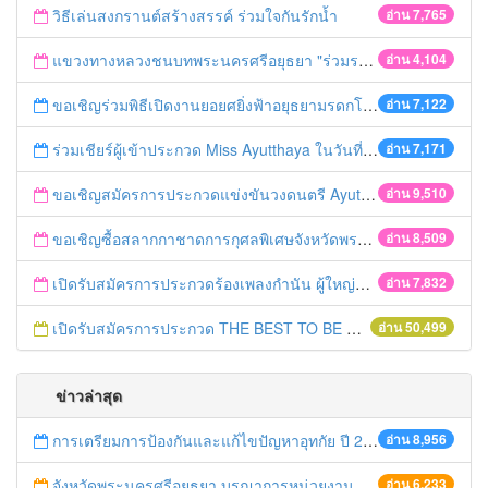
วิธีเล่นสงกรานต์สร้างสรรค์ ร่วมใจกันรักน้ำ
อ่าน 7,765
แขวงทางหลวงชนบทพระนครศรีอยุธยา "ร่วมรณรงค์ ขับช้า เปิดไฟหน้า คาดเข็มขัด" เทศกาลสงกรานต์ ปี 2561
อ่าน 4,104
ขอเชิญร่วมพิธีเปิดงานยอยศยิ่งฟ้าอยุธยามรดกโลก
อ่าน 7,122
ร่วมเชียร์ผู้เข้าประกวด Miss Ayutthaya ในวันที่ 15 ธันวาคม 2560
อ่าน 7,171
ขอเชิญสมัครการประกวดแข่งขันวงดนตรี Ayutthaya battle of the bands
อ่าน 9,510
ขอเชิญซื้อสลากกาชาดการกุศลพิเศษจังหวัดพระนครศรีอยุธยา 2560
อ่าน 8,509
เปิดรับสมัครการประกวดร้องเพลงกำนัน ผู้ใหญ่บ้าน ฯลฯ
อ่าน 7,832
เปิดรับสมัครการประกวด THE BEST TO BE NUMBER ONE
อ่าน 50,499
ข่าวล่าสุด
การเตรียมการป้องกันและแก้ไขปัญหาอุทกัย ปี 2561
อ่าน 8,956
จังหวัดพระนครศรีอยุธยา บูรณาการหน่วยงานที่เกี่ยวข้อง ลงพื้นที่จัดระเบียบและดำเนินมาตรการตามบทลงโทษสูงสุดกับผู้ประกอบการร้านค้าที่ยังฝ่าฝืนตั้งร้านค้ารุกล้ำเขตพื้นที่ทางหลวง เตรียมความปลอดภัยก่อนเทศกาลสงกรานต์
อ่าน 6,233