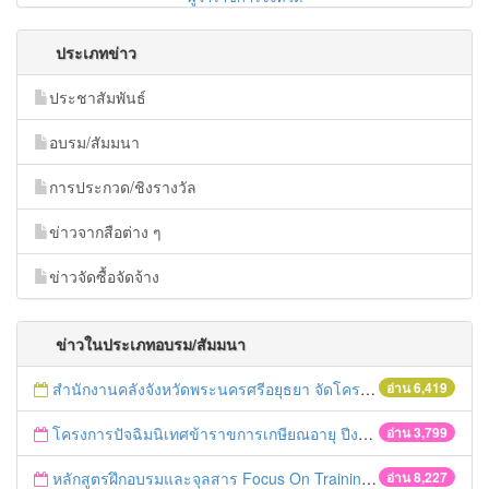
ประเภทข่าว
ประชาสัมพันธ์
อบรม/สัมมนา
การประกวด/ชิงรางวัล
ข่าวจากสือต่าง ๆ
ข่าวจัดซื้อจัดจ้าง
ข่าวในประเภทอบรม/สัมมนา
สำนักงานคลังจังหวัดพระนครศรีอยุธยา จัดโครงการฝึกอบรมเชิงปฏิบัติการ "การจัดซื้อจัดจ้างด้วยวิธีตลาดอิเล็กทรอนิกส์ (e-market)และวิธีประกวดราคาอิเล็กทรอนิกส์ (e-bidding)" ในวันที่ 4 เมษายน 2559 ณ อาคารราชภัฎ 100ปี ชั้น 2 มหาวิทยาลัยราชภัฎพระนครศรีอยุธยา
อ่าน 6,419
โครงการปัจฉิมนิเทศข้าราขการเกษียณอายุ ปีงบประมาณ พ.ศ. 2559
อ่าน 3,799
หลักสูตรฝึกอบรมและจุลสาร Focus On Training
อ่าน 8,227