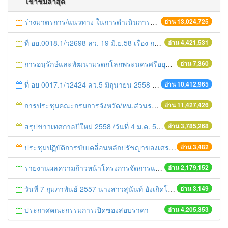
เข้าชมล่าสุด
ร่างมาตรการ/แนวทาง ในการดำเนินการประกอบการตรวจราชการแบบบูรณาการ
อ่าน 13,024,725
ที่ อย.0018.1/ว2698 ลว. 19 มิ.ย.58 เรื่อง การแก้ไขปัญหาหนี้สินให้แก่เกษตรกร
อ่าน 4,421,531
การอนุรักษ์และพัฒนามรดกโลกพระนครศรีอยุธยาและเมืองบริวาร
อ่าน 7,360
ที่ อย 0017.1/ว2424 ลว.5 มิถุนายน 2558 เรื่อง แจ้งกำหนดตรวจประเมินและให้คะแนนหน่วยงานที่สมัครเข้าร่วมโครงการพัฒนาหน่วยงานต้นแบบในการจัดตั้งศูนย์ข้อมูลข่าวสารของราชการฯ ประจำปีงบประมาณ พ.ศ. 2558
อ่าน 10,412,965
การประชุมคณะกรมการจังหวัด/หน.ส่วนราชการประจำเดือน มิถุนายน 2558
อ่าน 11,427,426
สรุปข่าวเทศกาลปีใหม่ 2558 /วันที่ 4 ม.ค. 58
อ่าน 3,785,268
ประชุมปฏิบัติการขับเคลื่อนหลักปรัชญาของเศรษฐกิจพอเพียงสู่สถานศึกษา
อ่าน 3,482
รายงานผลความก้าวหน้าโครงการจัดการแก้ไขปัญหาขยะ สัปดาห์ที่ 9/2558
อ่าน 2,179,152
วันที่ 7 กุมภาพันธ์ 2557 นางสาวสุนันท์ อังเกิดโชค หน.สนจ. ให้การต้อนรับ นางสาวปณิศา เหลืองวรเมท และคณะผู้ตรวจติดตามศูนย์ข้อมูลข่าวสาร ต้นแบบฯ
อ่าน 3,149
ประกาศคณะกรรมการเปิดซองสอบราคา
อ่าน 4,205,353