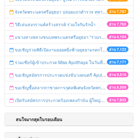
จังหวัดพระนครศรีอยุธยา ปล่อยแถวตำรวจ ทหาร ฝ่ายปกครอง กว่า 100 นาย ตรวจเข้มท่ารถสาธารณะ สถานีขนส่งรถโดยสาร วินรถตู้ และสถานีรถไฟ เตรียมรับมือเทศกาลสงกรานต์
อ่าน 7,787
วิธีเล่นสงกรานต์สร้างสรรค์ ร่วมใจกันรักน้ำ
อ่าน 7,765
แขวงทางหลวงชนบทพระนครศรีอยุธยา "ร่วมรณรงค์ ขับช้า เปิดไฟหน้า คาดเข็มขัด" เทศกาลสงกรานต์ ปี 2561
อ่าน 4,104
ขอเชิญร่วมพิธีเปิดงานยอยศยิ่งฟ้าอยุธยามรดกโลก
อ่าน 7,122
ร่วมเชียร์ผู้เข้าประกวด Miss Ayutthaya ในวันที่ 15 ธันวาคม 2560
อ่าน 7,171
ขอเชิญสมัครการประกวดแข่งขันวงดนตรี Ayutthaya battle of the bands
อ่าน 9,510
ขอเชิญซื้อสลากกาชาดการกุศลพิเศษจังหวัดพระนครศรีอยุธยา 2560
อ่าน 8,509
เปิดรับสมัครการประกวดร้องเพลงกำนัน ผู้ใหญ่บ้าน ฯลฯ
อ่าน 7,832
สนใจมากสุดในรอบเดือน