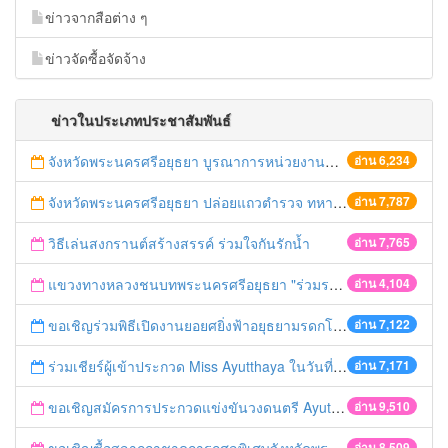
ข่าวจากสือต่าง ๆ
ข่าวจัดซื้อจัดจ้าง
ข่าวในประเภทประชาสัมพันธ์
จังหวัดพระนครศรีอยุธยา บูรณาการหน่วยงานที่เกี่ยวข้อง ลงพื้นที่จัดระเบียบและดำเนินมาตรการตามบทลงโทษสูงสุดกับผู้ประกอบการร้านค้าที่ยังฝ่าฝืนตั้งร้านค้ารุกล้ำเขตพื้นที่ทางหลวง เตรียมความปลอดภัยก่อนเทศกาลสงกรานต์
อ่าน 6,234
จังหวัดพระนครศรีอยุธยา ปล่อยแถวตำรวจ ทหาร ฝ่ายปกครอง กว่า 100 นาย ตรวจเข้มท่ารถสาธารณะ สถานีขนส่งรถโดยสาร วินรถตู้ และสถานีรถไฟ เตรียมรับมือเทศกาลสงกรานต์
อ่าน 7,787
วิธีเล่นสงกรานต์สร้างสรรค์ ร่วมใจกันรักน้ำ
อ่าน 7,765
แขวงทางหลวงชนบทพระนครศรีอยุธยา "ร่วมรณรงค์ ขับช้า เปิดไฟหน้า คาดเข็มขัด" เทศกาลสงกรานต์ ปี 2561
อ่าน 4,104
ขอเชิญร่วมพิธีเปิดงานยอยศยิ่งฟ้าอยุธยามรดกโลก
อ่าน 7,122
ร่วมเชียร์ผู้เข้าประกวด Miss Ayutthaya ในวันที่ 15 ธันวาคม 2560
อ่าน 7,171
ขอเชิญสมัครการประกวดแข่งขันวงดนตรี Ayutthaya battle of the bands
อ่าน 9,510
อ่าน 8,509