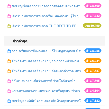
ขอเชิญซื้อสลากกาชาดการกุศลพิเศษจังหวัดพระนครศรีอยุธยา 2560
อ่าน 8,509
เปิดรับสมัครการประกวดร้องเพลงกำนัน ผู้ใหญ่บ้าน ฯลฯ
อ่าน 7,832
เปิดรับสมัครการประกวด THE BEST TO BE NUMBER ONE
อ่าน 50,499
ข่าวล่าสุด
การเตรียมการป้องกันและแก้ไขปัญหาอุทกัย ปี 2561
อ่าน 8,956
จังหวัดพระนครศรีอยุธยา บูรณาการหน่วยงานที่เกี่ยวข้อง ลงพื้นที่จัดระเบียบและดำเนินมาตรการตามบทลงโทษสูงสุดกับผู้ประกอบการร้านค้าที่ยังฝ่าฝืนตั้งร้านค้ารุกล้ำเขตพื้นที่ทางหลวง เตรียมความปลอดภัยก่อนเทศกาลสงกรานต์
อ่าน 6,234
จังหวัดพระนครศรีอยุธยา ปล่อยแถวตำรวจ ทหาร ฝ่ายปกครอง กว่า 100 นาย ตรวจเข้มท่ารถสาธารณะ สถานีขนส่งรถโดยสาร วินรถตู้ และสถานีรถไฟ เตรียมรับมือเทศกาลสงกรานต์
อ่าน 7,787
วิธีเล่นสงกรานต์สร้างสรรค์ ร่วมใจกันรักน้ำ
อ่าน 7,765
แขวงทางหลวงชนบทพระนครศรีอยุธยา "ร่วมรณรงค์ ขับช้า เปิดไฟหน้า คาดเข็มขัด" เทศกาลสงกรานต์ ปี 2561
อ่าน 4,104
ขอเชิญร่วมพิธีเปิดงานยอยศยิ่งฟ้าอยุธยามรดกโลก
อ่าน 7,122