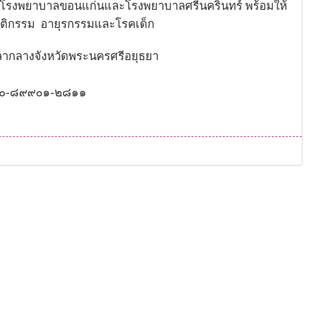
โรงพยาบาลขอนแก่นและโรงพยาบาลศรีนครินทร์ พร้อมให้
ูติกรรม
อายุรกรรมและโรคเด็ก
ากลางจังหวัดพระนครศรีอยุธยา
ทร.๐-๘๙๙๐๑-๒๘๑๑