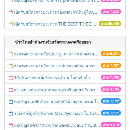
ขอเชิญซื้อสลากกาชาดการกุศลพิเศษจังหวัดพระนครศรีอยุธยา 2560
เปิดรับสมัครการประกวดร้องเพลงกำนัน ผู้ใหญ่บ้าน ฯลฯ
อ่าน 7,832
เปิดรับสมัครการประกวด THE BEST TO BE NUMBER ONE
อ่าน 50,499
ข่าวโดยสำนักงานจังหวัดพระนครศรีอยุธยา
จังหวัดพระนครศรีอยุธยา บูรณาการหน่วยงานที่เกี่ยวข้อง ลงพื้นที่จัดระเบียบและดำเนินมาตรการตามบทลงโทษสูงสุดกับผู้ประกอบการร้านค้าที่ยังฝ่าฝืนตั้งร้านค้ารุกล้ำเขตพื้นที่ทางหลวง เตรียมความปลอดภัยก่อนเทศกาลสงกรานต์
อ่าน 6,234
จังหวัดพระนครศรีอยุธยา ปล่อยแถวตำรวจ ทหาร ฝ่ายปกครอง กว่า 100 นาย ตรวจเข้มท่ารถสาธารณะ สถานีขนส่งรถโดยสาร วินรถตู้ และสถานีรถไฟ เตรียมรับมือเทศกาลสงกรานต์
อ่าน 7,787
วิธีเล่นสงกรานต์สร้างสรรค์ ร่วมใจกันรักน้ำ
อ่าน 7,765
แขวงทางหลวงชนบทพระนครศรีอยุธยา "ร่วมรณรงค์ ขับช้า เปิดไฟหน้า คาดเข็มขัด" เทศกาลสงกรานต์ ปี 2561
อ่าน 4,104
ขอเชิญร่วมพิธีเปิดงานยอยศยิ่งฟ้าอยุธยามรดกโลก
อ่าน 7,122
ร่วมเชียร์ผู้เข้าประกวด Miss Ayutthaya ในวันที่ 15 ธันวาคม 2560
อ่าน 7,171
ขอเชิญสมัครการประกวดแข่งขันวงดนตรี Ayutthaya battle of the bands
อ่าน 9,510