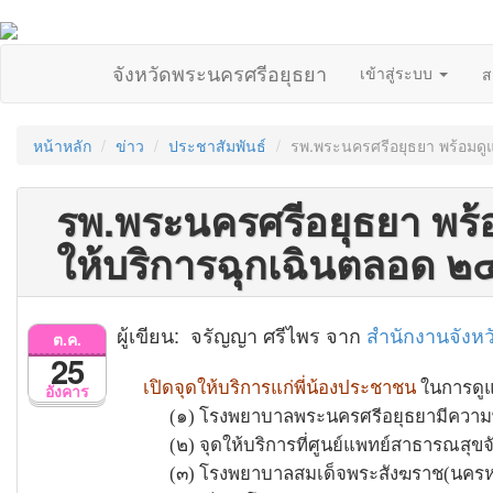
จังหวัดพระนครศรีอยุธยา
เข้าสู่ระบบ
ส
หน้าหลัก
ข่าว
ประชาสัมพันธ์
รพ.พระนครศรีอยุธยา พร้อมดู
รพ.พระนครศรีอยุธยา พร้
ให้บริการฉุกเฉินตลอด ๒๔
ผู้เขียน: จรัญญา ศรีไพร จาก
สำนักงานจังห
ต.ค.
25
เปิดจุดให้บริการแก่พี่น้องประชาชน
ในการดูแ
อังคาร
(๑) โรงพยาบาลพระนครศรีอยุธยามีความพร้
(๒) จุดให้บริการที่ศูนย์แพทย์สาธารณสุข
(๓) โรงพยาบาลสมเด็จพระสังฆราช(นครหลวง)