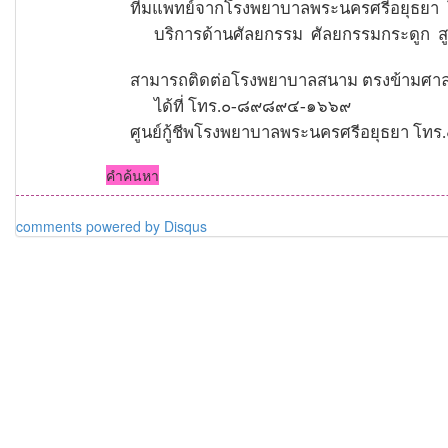
ทีมแพทย์จากโรงพยาบาลพระนครศรีอยุธยา
บริการด้านศัลยกรรม
ศัลยกรรมกระดูก
ส
สามารถติดต่อโรงพยาบาลสนาม ตรงข้ามศาล
ได้ที่ โทร.๐-๘๙๘๙๔-๑๖๖๙
ศูนย์กู้ชีพโรงพยาบาลพระนครศรีอยุธยา โ
คำค้นหา
comments powered by
Disqus