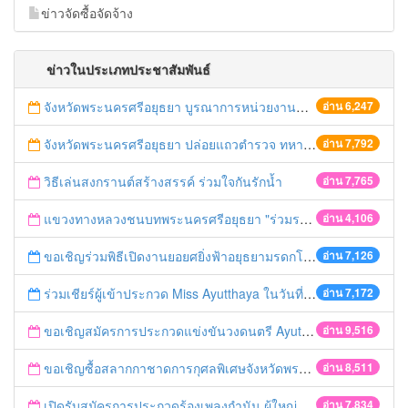
ข่าวจัดซื้อจัดจ้าง
ข่าวในประเภทประชาสัมพันธ์
จังหวัดพระนครศรีอยุธยา บูรณาการหน่วยงานที่เกี่ยวข้อง ลงพื้นที่จัดระเบียบและดำเนินมาตรการตามบทลงโทษสูงสุดกับผู้ประกอบการร้านค้าที่ยังฝ่าฝืนตั้งร้านค้ารุกล้ำเขตพื้นที่ทางหลวง เตรียมความปลอดภัยก่อนเทศกาลสงกรานต์
อ่าน 6,247
จังหวัดพระนครศรีอยุธยา ปล่อยแถวตำรวจ ทหาร ฝ่ายปกครอง กว่า 100 นาย ตรวจเข้มท่ารถสาธารณะ สถานีขนส่งรถโดยสาร วินรถตู้ และสถานีรถไฟ เตรียมรับมือเทศกาลสงกรานต์
อ่าน 7,792
วิธีเล่นสงกรานต์สร้างสรรค์ ร่วมใจกันรักน้ำ
อ่าน 7,765
แขวงทางหลวงชนบทพระนครศรีอยุธยา "ร่วมรณรงค์ ขับช้า เปิดไฟหน้า คาดเข็มขัด" เทศกาลสงกรานต์ ปี 2561
อ่าน 4,106
ขอเชิญร่วมพิธีเปิดงานยอยศยิ่งฟ้าอยุธยามรดกโลก
อ่าน 7,126
ร่วมเชียร์ผู้เข้าประกวด Miss Ayutthaya ในวันที่ 15 ธันวาคม 2560
อ่าน 7,172
ขอเชิญสมัครการประกวดแข่งขันวงดนตรี Ayutthaya battle of the bands
อ่าน 9,516
ขอเชิญซื้อสลากกาชาดการกุศลพิเศษจังหวัดพระนครศรีอยุธยา 2560
อ่าน 8,511
เปิดรับสมัครการประกวดร้องเพลงกำนัน ผู้ใหญ่บ้าน ฯลฯ
อ่าน 7,834