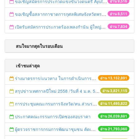
ขอเชิญสมัครการประกวดแข่งขันวงดนตรี Ayutthaya battle of the bands
อ่าน 9,516
ขอเชิญซื้อสลากกาชาดการกุศลพิเศษจังหวัดพระนครศรีอยุธยา 2560
อ่าน 8,511
เปิดรับสมัครการประกวดร้องเพลงกำนัน ผู้ใหญ่บ้าน ฯลฯ
อ่าน 7,834
สนใจมากสุดในรอบเดือน
เข้าชมล่าสุด
ร่างมาตรการ/แนวทาง ในการดำเนินการประกอบการตรวจราชการแบบบูรณาการ
อ่าน 13,152,891
สรุปข่าวเทศกาลปีใหม่ 2558 /วันที่ 4 ม.ค. 58
อ่าน 3,821,115
การประชุมคณะกรมการจังหวัด/หน.ส่วนราชการประจำเดือน มิถุนายน 2558
อ่าน 11,495,822
ประกาศคณะกรรมการเปิดซองสอบราคา
อ่าน 26,039,881
ผู้ตรวจราชการกรมการพัฒนาชุมชน คัดเลือกข้าราชการและลูกจ้างดีเด่น และหน่วยงานพัฒนาชุมชนใสสะอาด ประจำปี ๒๕๕๔
อ่าน 21,793,060