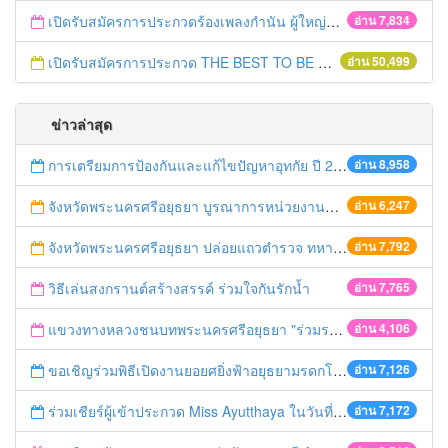
เปิดรับสมัครการประกวดร้องเพลงกำนัน ผู้ใหญ่บ้าน ฯลฯ
อ่าน 7,834
เปิดรับสมัครการประกวด THE BEST TO BE NUMBER ONE
อ่าน 50,499
ข่าวล่าสุด
การเตรียมการป้องกันและแก้ไขปัญหาอุทกัย ปี 2561
อ่าน 8,958
จังหวัดพระนครศรีอยุธยา บูรณาการหน่วยงานที่เกี่ยวข้อง ลงพื้นที่จัดระเบียบและดำเนินมาตรการตามบทลงโทษสูงสุดกับผู้ประกอบการร้านค้าที่ยังฝ่าฝืนตั้งร้านค้ารุกล้ำเขตพื้นที่ทางหลวง เตรียมความปลอดภัยก่อนเทศกาลสงกรานต์
อ่าน 6,247
จังหวัดพระนครศรีอยุธยา ปล่อยแถวตำรวจ ทหาร ฝ่ายปกครอง กว่า 100 นาย ตรวจเข้มท่ารถสาธารณะ สถานีขนส่งรถโดยสาร วินรถตู้ และสถานีรถไฟ เตรียมรับมือเทศกาลสงกรานต์
อ่าน 7,792
วิธีเล่นสงกรานต์สร้างสรรค์ ร่วมใจกันรักน้ำ
อ่าน 7,765
แขวงทางหลวงชนบทพระนครศรีอยุธยา "ร่วมรณรงค์ ขับช้า เปิดไฟหน้า คาดเข็มขัด" เทศกาลสงกรานต์ ปี 2561
อ่าน 4,106
ขอเชิญร่วมพิธีเปิดงานยอยศยิ่งฟ้าอยุธยามรดกโลก
อ่าน 7,126
ร่วมเชียร์ผู้เข้าประกวด Miss Ayutthaya ในวันที่ 15 ธันวาคม 2560
อ่าน 7,172