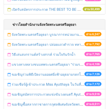
เปิดรับสมัครการประกวด THE BEST TO BE NUMBER ONE
อ่าน 50,499
ข่าวโดยสำนักงานจังหวัดพระนครศรีอยุธยา
จังหวัดพระนครศรีอยุธยา บูรณาการหน่วยงานที่เกี่ยวข้อง ลงพื้นที่จัดระเบียบและดำเนินมาตรการตามบทลงโทษสูงสุดกับผู้ประกอบการร้านค้าที่ยังฝ่าฝืนตั้งร้านค้ารุกล้ำเขตพื้นที่ทางหลวง เตรียมความปลอดภัยก่อนเทศกาลสงกรานต์
อ่าน 6,247
จังหวัดพระนครศรีอยุธยา ปล่อยแถวตำรวจ ทหาร ฝ่ายปกครอง กว่า 100 นาย ตรวจเข้มท่ารถสาธารณะ สถานีขนส่งรถโดยสาร วินรถตู้ และสถานีรถไฟ เตรียมรับมือเทศกาลสงกรานต์
อ่าน 7,792
วิธีเล่นสงกรานต์สร้างสรรค์ ร่วมใจกันรักน้ำ
อ่าน 7,765
แขวงทางหลวงชนบทพระนครศรีอยุธยา "ร่วมรณรงค์ ขับช้า เปิดไฟหน้า คาดเข็มขัด" เทศกาลสงกรานต์ ปี 2561
อ่าน 4,106
ขอเชิญร่วมพิธีเปิดงานยอยศยิ่งฟ้าอยุธยามรดกโลก
อ่าน 7,126
ร่วมเชียร์ผู้เข้าประกวด Miss Ayutthaya ในวันที่ 15 ธันวาคม 2560
อ่าน 7,172
ขอเชิญสมัครการประกวดแข่งขันวงดนตรี Ayutthaya battle of the bands
อ่าน 9,516
ขอเชิญซื้อสลากกาชาดการกุศลพิเศษจังหวัดพระนครศรีอยุธยา 2560
อ่าน 8,511