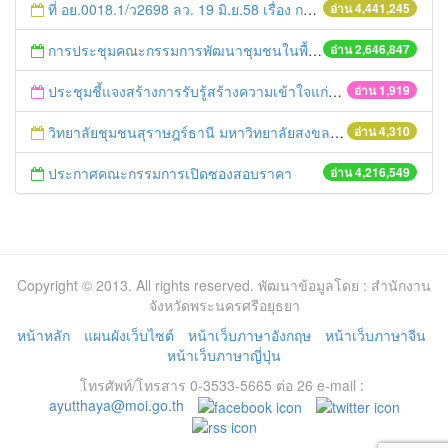
ที่ อย.0018.1/ว2698 ลว. 19 มิ.ย.58 เรื่อง การแก้ไขปัญหาหนี้สินให้แก่เกษตรกร
อ่าน 4,441,245
การประชุมคณะกรรมการพัฒนาชุมชนในพื้นที่รอบโรงไฟฟ้า (คพรฟ.) ครั้งที่ 2/2558 กองทุนพัฒนาไฟฟ้าบริษัท โรจนะเพาเวอร์ จำกัด
อ่าน 2,646,847
ประชุมชี้แจงสร้างการรับรู้สร้างความเข้าใจแก่กลุ่มเกษตรกรผู้ใช้น้ำเกี่ยวกับสถานการณ์น้ำ
อ่าน 1,919
วิทยาลัยชุมชนสุราษฎร์ธานี มหาวิทยาลัยสงขลานครินทร์วิทยาเขตสุราษฎร์ธานี จัดการฝึกอบรมเพื่อพัฒนาทรัพยากรบุคคล
อ่าน 4,310
ประกาศคณะกรรมการเปิดซองสอบราคา
อ่าน 4,216,549
Copyright © 2013. All rights reserved. พัฒนาข้อมูลโดย : สำนักงาน
จังหวัดพระนครศรีอยุธยา
หน้าหลัก
แผนผังเว็บไซต์
หน้าเว็บภาษาอังกฤษ
หน้าเว็บภาษาจีน
หน้าเว็บภาษาญี่ปุ่น
โทรศัพท์/โทรสาร 0-3533-5665 ต่อ 26 e-mail :
ayutthaya@moi.go.th