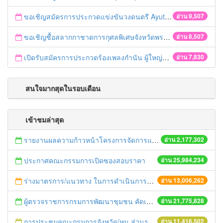
ขอเชิญสมัครการประกวดแข่งขันวงดนตรี Ayutthaya battle of the bands
อ่าน 9,507
ขอเชิญซื้อสลากกาชาดการกุศลพิเศษจังหวัดพระนครศรีอยุธยา 2560
อ่าน 8,507
เปิดรับสมัครการประกวดร้องเพลงกำนัน ผู้ใหญ่บ้าน ฯลฯ
อ่าน 7,830
สนใจมากสุดในรอบเดือน
เข้าชมล่าสุด
รายงานผลความก้าวหน้าโครงการจัดการแก้ไขปัญหาขยะ สัปดาห์ที่ 9/2558
อ่าน 2,177,302
ประกาศคณะกรรมการเปิดซองสอบราคา
อ่าน 25,984,234
ร่างมาตรการ/แนวทาง ในการดำเนินการประกอบการตรวจราชการแบบบูรณาการ
อ่าน 13,006,262
ผู้ตรวจราชการกรมการพัฒนาชุมชน คัดเลือกข้าราชการและลูกจ้างดีเด่น และหน่วยงานพัฒนาชุมชนใสสะอาด ประจำปี ๒๕๕๔
อ่าน 21,775,828
การประชุมคณะกรมการจังหวัด/หน.ส่วนราชการประจำเดือน มิถุนายน 2558
อ่าน 11,416,502