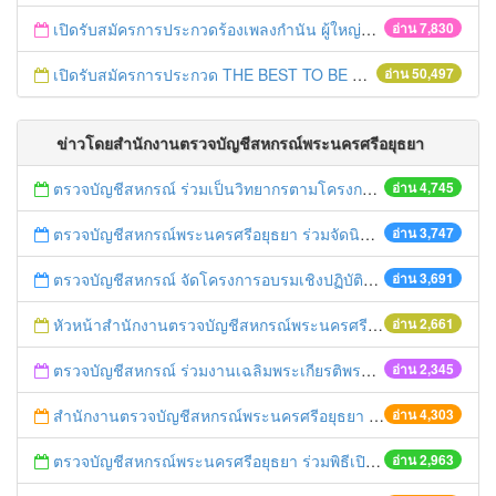
เปิดรับสมัครการประกวดร้องเพลงกำนัน ผู้ใหญ่บ้าน ฯลฯ
อ่าน 7,830
เปิดรับสมัครการประกวด THE BEST TO BE NUMBER ONE
อ่าน 50,497
ข่าวโดยสำนักงานตรวจบัญชีสหกรณ์พระนครศรีอยุธยา
ตรวจบัญชีสหกรณ์ ร่วมเป็นวิทยากรตามโครงการอบรมเพื่อเพิ่มผลิตภาพการผลิตของเกษตรกรที่ได้รับผลกระทบภัยแล้งปี ๒๕๕๘/๒๕๕๙ (ศพก.ลาดบัวหลวง)
อ่าน 4,745
ตรวจบัญชีสหกรณ์พระนครศรีอยุธยา ร่วมจัดนิทรรศการด้านบัญชี ในงานโครงการคลินิกเกษตรเคลื่อนที่ในพระราชานุเคราะห์ฯ
อ่าน 3,747
ตรวจบัญชีสหกรณ์ จัดโครงการอบรมเชิงปฏิบัติการ หลักสูตร “พัฒนาอาสาสมัครเกษตรด้านบัญชี (ครูบัญชีอาสา)”
อ่าน 3,691
หัวหน้าสำนักงานตรวจบัญชีสหกรณ์พระนครศรีอยุธยา เป็นประธานในพิธีเปิดโครงการอบรม หลักสูตร ผู้จัดการสหกรณ์/คณะกรรมการดำเนินการสหกรณ์และกลุ่มเกษตรกร ในพื้นที่สำนักงานตรวจบัญชีสหกรณ์ที่ ๑
อ่าน 2,661
ตรวจบัญชีสหกรณ์ ร่วมงานเฉลิมพระเกียรติพระบาทสมเด็จพระเจ้าอยู่หัว 5 ธันวาคม 2558
อ่าน 2,345
สำนักงานตรวจบัญชีสหกรณ์พระนครศรีอยุธยา ร่วมกับ สำนักงานตรวจบัญชีสหกรณ์ที่ ๑ ถวายสัตย์ฯ เป็นข้าราชการที่ดี
อ่าน 4,303
ตรวจบัญชีสหกรณ์พระนครศรีอยุธยา ร่วมพิธีเปิดโครงการประชุมสัมมนาสหกรณ์ภาคเอกชน (๒ ธ.ค.๕๘)
อ่าน 2,963