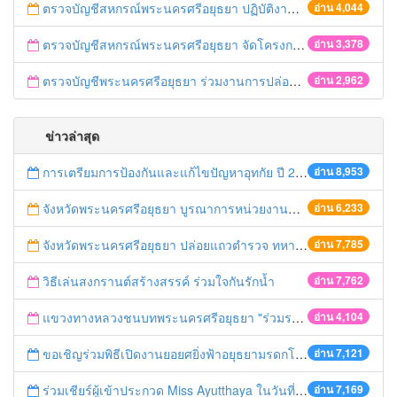
ตรวจบัญชีสหกรณ์พระนครศรีอยุธยา ปฏิบัติงานลงพื้นที่ตามมาตรการแก้ไขปัญหาวิกฤตภัยแล้งในพื้นที่ลุ่มเจ้าพระยา ปี 2558/2559
อ่าน 4,044
ตรวจบัญชีสหกรณ์พระนครศรีอยุธยา จัดโครงการประชุมอาสาสมัครเกษตรด้านบัญชี (ครูบัญชี) ระดับจังหวัด ประจำปี 2558 เรื่อง "ซักซ้อมแนวทางการปฏิบัติงานเพื่อเตรียมความพร้อมครูบัญชีในการสอนแนะการจัดทำ บัญชีให้กับเกษตรกรในโครงการส่งเสริมการเกษตรแบบแปลงใหญ่" (๒๘ ก.ย.๕๘)
อ่าน 3,378
ตรวจบัญชีพระนครศรีอยุธยา ร่วมงานการปล่อยพันธุ์สัตว์น้ำ เนื่องในวันเฉลิมพระชนมพรรษา สมเด็จพระนางเจ้าสิริกิติ์
อ่าน 2,962
ข่าวล่าสุด
การเตรียมการป้องกันและแก้ไขปัญหาอุทกัย ปี 2561
อ่าน 8,953
จังหวัดพระนครศรีอยุธยา บูรณาการหน่วยงานที่เกี่ยวข้อง ลงพื้นที่จัดระเบียบและดำเนินมาตรการตามบทลงโทษสูงสุดกับผู้ประกอบการร้านค้าที่ยังฝ่าฝืนตั้งร้านค้ารุกล้ำเขตพื้นที่ทางหลวง เตรียมความปลอดภัยก่อนเทศกาลสงกรานต์
อ่าน 6,233
จังหวัดพระนครศรีอยุธยา ปล่อยแถวตำรวจ ทหาร ฝ่ายปกครอง กว่า 100 นาย ตรวจเข้มท่ารถสาธารณะ สถานีขนส่งรถโดยสาร วินรถตู้ และสถานีรถไฟ เตรียมรับมือเทศกาลสงกรานต์
อ่าน 7,785
วิธีเล่นสงกรานต์สร้างสรรค์ ร่วมใจกันรักน้ำ
อ่าน 7,762
แขวงทางหลวงชนบทพระนครศรีอยุธยา "ร่วมรณรงค์ ขับช้า เปิดไฟหน้า คาดเข็มขัด" เทศกาลสงกรานต์ ปี 2561
อ่าน 4,104
ขอเชิญร่วมพิธีเปิดงานยอยศยิ่งฟ้าอยุธยามรดกโลก
อ่าน 7,121
ร่วมเชียร์ผู้เข้าประกวด Miss Ayutthaya ในวันที่ 15 ธันวาคม 2560
อ่าน 7,169