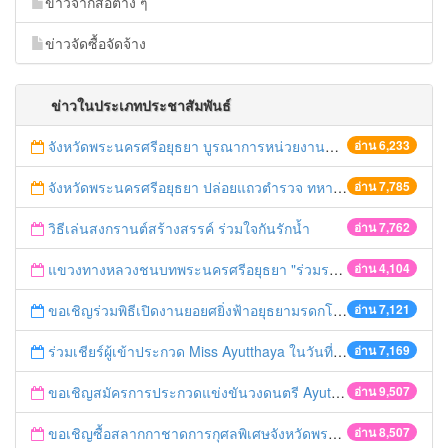
ข่าวจากสือต่าง ๆ
ข่าวจัดซื้อจัดจ้าง
ข่าวในประเภทประชาสัมพันธ์
จังหวัดพระนครศรีอยุธยา บูรณาการหน่วยงานที่เกี่ยวข้อง ลงพื้นที่จัดระเบียบและดำเนินมาตรการตามบทลงโทษสูงสุดกับผู้ประกอบการร้านค้าที่ยังฝ่าฝืนตั้งร้านค้ารุกล้ำเขตพื้นที่ทางหลวง เตรียมความปลอดภัยก่อนเทศกาลสงกรานต์
อ่าน 6,233
จังหวัดพระนครศรีอยุธยา ปล่อยแถวตำรวจ ทหาร ฝ่ายปกครอง กว่า 100 นาย ตรวจเข้มท่ารถสาธารณะ สถานีขนส่งรถโดยสาร วินรถตู้ และสถานีรถไฟ เตรียมรับมือเทศกาลสงกรานต์
อ่าน 7,785
วิธีเล่นสงกรานต์สร้างสรรค์ ร่วมใจกันรักน้ำ
อ่าน 7,762
แขวงทางหลวงชนบทพระนครศรีอยุธยา "ร่วมรณรงค์ ขับช้า เปิดไฟหน้า คาดเข็มขัด" เทศกาลสงกรานต์ ปี 2561
อ่าน 4,104
ขอเชิญร่วมพิธีเปิดงานยอยศยิ่งฟ้าอยุธยามรดกโลก
อ่าน 7,121
ร่วมเชียร์ผู้เข้าประกวด Miss Ayutthaya ในวันที่ 15 ธันวาคม 2560
อ่าน 7,169
ขอเชิญสมัครการประกวดแข่งขันวงดนตรี Ayutthaya battle of the bands
อ่าน 9,507
ขอเชิญซื้อสลากกาชาดการกุศลพิเศษจังหวัดพระนครศรีอยุธยา 2560
อ่าน 8,507