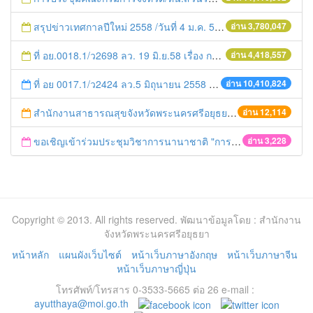
สรุปข่าวเทศกาลปีใหม่ 2558 /วันที่ 4 ม.ค. 58
อ่าน 3,780,047
ที่ อย.0018.1/ว2698 ลว. 19 มิ.ย.58 เรื่อง การแก้ไขปัญหาหนี้สินให้แก่เกษตรกร
อ่าน 4,418,557
ที่ อย 0017.1/ว2424 ลว.5 มิถุนายน 2558 เรื่อง แจ้งกำหนดตรวจประเมินและให้คะแนนหน่วยงานที่สมัครเข้าร่วมโครงการพัฒนาหน่วยงานต้นแบบในการจัดตั้งศูนย์ข้อมูลข่าวสารของราชการฯ ประจำปีงบประมาณ พ.ศ. 2558
อ่าน 10,410,824
สำนักงานสาธารณสุขจังหวัดพระนครศรีอยุธยา : การประชุมผู้ประกอบการร้านขายยา
อ่าน 12,114
ขอเชิญเข้าร่วมประชุมวิชาการนานาชาติ "การยกระดับคุณภาพชีิวิตและภูมิปัญญาท้องถิ่นอาเซียน" ครั้งที่ 1
อ่าน 3,228
Copyright © 2013. All rights reserved. พัฒนาข้อมูลโดย : สำนักงาน
จังหวัดพระนครศรีอยุธยา
หน้าหลัก
แผนผังเว็บไซต์
หน้าเว็บภาษาอังกฤษ
หน้าเว็บภาษาจีน
หน้าเว็บภาษาญี่ปุ่น
โทรศัพท์/โทรสาร 0-3533-5665 ต่อ 26 e-mail :
ayutthaya@moi.go.th