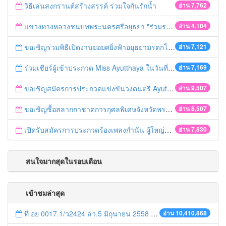
วิธีเล่นสงกรานต์สร้างสรรค์ ร่วมใจกันรักน้ำ
อ่าน 7,762
แขวงทางหลวงชนบทพระนครศรีอยุธยา "ร่วมรณรงค์ ขับช้า เปิดไฟหน้า คาดเข็มขัด" เทศกาลสงกรานต์ ปี 2561
อ่าน 4,104
ขอเชิญร่วมพิธีเปิดงานยอยศยิ่งฟ้าอยุธยามรดกโลก
อ่าน 7,121
ร่วมเชียร์ผู้เข้าประกวด Miss Ayutthaya ในวันที่ 15 ธันวาคม 2560
อ่าน 7,169
ขอเชิญสมัครการประกวดแข่งขันวงดนตรี Ayutthaya battle of the bands
อ่าน 9,507
ขอเชิญซื้อสลากกาชาดการกุศลพิเศษจังหวัดพระนครศรีอยุธยา 2560
อ่าน 8,507
เปิดรับสมัครการประกวดร้องเพลงกำนัน ผู้ใหญ่บ้าน ฯลฯ
อ่าน 7,830
สนใจมากสุดในรอบเดือน
เข้าชมล่าสุด
ที่ อย 0017.1/ว2424 ลว.5 มิถุนายน 2558 เรื่อง แจ้งกำหนดตรวจประเมินและให้คะแนนหน่วยงานที่สมัครเข้าร่วมโครงการพัฒนาหน่วยงานต้นแบบในการจัดตั้งศูนย์ข้อมูลข่าวสารของราชการฯ ประจำปีงบประมาณ พ.ศ. 2558
อ่าน 10,410,868