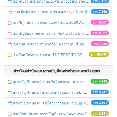
ขอเชิญร่วมพิธีเปิดงานยอยศยิ่งฟ้าอยุธยามรดกโลก
อ่าน 7,121
ร่วมเชียร์ผู้เข้าประกวด Miss Ayutthaya ในวันที่ 15 ธันวาคม 2560
อ่าน 7,169
ขอเชิญสมัครการประกวดแข่งขันวงดนตรี Ayutthaya battle of the bands
อ่าน 9,507
ขอเชิญซื้อสลากกาชาดการกุศลพิเศษจังหวัดพระนครศรีอยุธยา 2560
อ่าน 8,507
เปิดรับสมัครการประกวดร้องเพลงกำนัน ผู้ใหญ่บ้าน ฯลฯ
อ่าน 7,830
เปิดรับสมัครการประกวด THE BEST TO BE NUMBER ONE
อ่าน 50,497
ข่าวโดยสำนักงานตรวจบัญชีสหกรณ์พระนครศรีอยุธยา
ตรวจบัญชีสหกรณ์ ร่วมเป็นวิทยากรตามโครงการอบรมเพื่อเพิ่มผลิตภาพการผลิตของเกษตรกรที่ได้รับผลกระทบภัยแล้งปี ๒๕๕๘/๒๕๕๙ (ศพก.ลาดบัวหลวง)
อ่าน 4,745
ตรวจบัญชีสหกรณ์พระนครศรีอยุธยา ร่วมจัดนิทรรศการด้านบัญชี ในงานโครงการคลินิกเกษตรเคลื่อนที่ในพระราชานุเคราะห์ฯ
อ่าน 3,747
ตรวจบัญชีสหกรณ์ จัดโครงการอบรมเชิงปฏิบัติการ หลักสูตร “พัฒนาอาสาสมัครเกษตรด้านบัญชี (ครูบัญชีอาสา)”
อ่าน 3,691
หัวหน้าสำนักงานตรวจบัญชีสหกรณ์พระนครศรีอยุธยา เป็นประธานในพิธีเปิดโครงการอบรม หลักสูตร ผู้จัดการสหกรณ์/คณะกรรมการดำเนินการสหกรณ์และกลุ่มเกษตรกร ในพื้นที่สำนักงานตรวจบัญชีสหกรณ์ที่ ๑
อ่าน 2,661