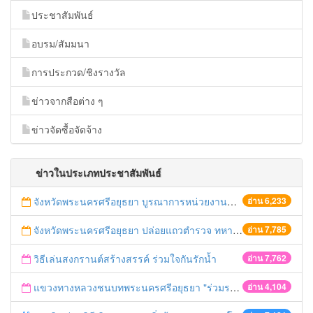
ประชาสัมพันธ์
อบรม/สัมมนา
การประกวด/ชิงรางวัล
ข่าวจากสือต่าง ๆ
ข่าวจัดซื้อจัดจ้าง
ข่าวในประเภทประชาสัมพันธ์
จังหวัดพระนครศรีอยุธยา บูรณาการหน่วยงานที่เกี่ยวข้อง ลงพื้นที่จัดระเบียบและดำเนินมาตรการตามบทลงโทษสูงสุดกับผู้ประกอบการร้านค้าที่ยังฝ่าฝืนตั้งร้านค้ารุกล้ำเขตพื้นที่ทางหลวง เตรียมความปลอดภัยก่อนเทศกาลสงกรานต์
อ่าน 6,233
จังหวัดพระนครศรีอยุธยา ปล่อยแถวตำรวจ ทหาร ฝ่ายปกครอง กว่า 100 นาย ตรวจเข้มท่ารถสาธารณะ สถานีขนส่งรถโดยสาร วินรถตู้ และสถานีรถไฟ เตรียมรับมือเทศกาลสงกรานต์
อ่าน 7,785
วิธีเล่นสงกรานต์สร้างสรรค์ ร่วมใจกันรักน้ำ
อ่าน 7,762
แขวงทางหลวงชนบทพระนครศรีอยุธยา "ร่วมรณรงค์ ขับช้า เปิดไฟหน้า คาดเข็มขัด" เทศกาลสงกรานต์ ปี 2561
อ่าน 4,104