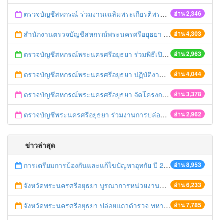
ตรวจบัญชีสหกรณ์ ร่วมงานเฉลิมพระเกียรติพระบาทสมเด็จพระเจ้าอยู่หัว 5 ธันวาคม 2558
อ่าน 2,346
สำนักงานตรวจบัญชีสหกรณ์พระนครศรีอยุธยา ร่วมกับ สำนักงานตรวจบัญชีสหกรณ์ที่ ๑ ถวายสัตย์ฯ เป็นข้าราชการที่ดี
อ่าน 4,303
ตรวจบัญชีสหกรณ์พระนครศรีอยุธยา ร่วมพิธีเปิดโครงการประชุมสัมมนาสหกรณ์ภาคเอกชน (๒ ธ.ค.๕๘)
อ่าน 2,963
ตรวจบัญชีสหกรณ์พระนครศรีอยุธยา ปฏิบัติงานลงพื้นที่ตามมาตรการแก้ไขปัญหาวิกฤตภัยแล้งในพื้นที่ลุ่มเจ้าพระยา ปี 2558/2559
อ่าน 4,044
ตรวจบัญชีสหกรณ์พระนครศรีอยุธยา จัดโครงการประชุมอาสาสมัครเกษตรด้านบัญชี (ครูบัญชี) ระดับจังหวัด ประจำปี 2558 เรื่อง "ซักซ้อมแนวทางการปฏิบัติงานเพื่อเตรียมความพร้อมครูบัญชีในการสอนแนะการจัดทำ บัญชีให้กับเกษตรกรในโครงการส่งเสริมการเกษตรแบบแปลงใหญ่" (๒๘ ก.ย.๕๘)
อ่าน 3,378
ตรวจบัญชีพระนครศรีอยุธยา ร่วมงานการปล่อยพันธุ์สัตว์น้ำ เนื่องในวันเฉลิมพระชนมพรรษา สมเด็จพระนางเจ้าสิริกิติ์
อ่าน 2,962
ข่าวล่าสุด
การเตรียมการป้องกันและแก้ไขปัญหาอุทกัย ปี 2561
อ่าน 8,953
จังหวัดพระนครศรีอยุธยา บูรณาการหน่วยงานที่เกี่ยวข้อง ลงพื้นที่จัดระเบียบและดำเนินมาตรการตามบทลงโทษสูงสุดกับผู้ประกอบการร้านค้าที่ยังฝ่าฝืนตั้งร้านค้ารุกล้ำเขตพื้นที่ทางหลวง เตรียมความปลอดภัยก่อนเทศกาลสงกรานต์
อ่าน 6,233
จังหวัดพระนครศรีอยุธยา ปล่อยแถวตำรวจ ทหาร ฝ่ายปกครอง กว่า 100 นาย ตรวจเข้มท่ารถสาธารณะ สถานีขนส่งรถโดยสาร วินรถตู้ และสถานีรถไฟ เตรียมรับมือเทศกาลสงกรานต์
อ่าน 7,785