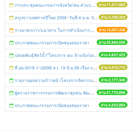
การประชุมคณะกรมการจังหวัด/หน.ส่วนราชการประจำเดือน มิถุนายน 2558
อ่าน 11,417,083
สรุปข่าวเทศกาลปีใหม่ 2558 /วันที่ 4 ม.ค. 58
อ่าน 3,780,433
ร่างมาตรการ/แนวทาง ในการดำเนินการประกอบการตรวจราชการแบบบูรณาการ
อ่าน 13,007,338
ประกาศคณะกรรมการเปิดซองสอบราคา
อ่าน 25,984,500
ปล่อยพันธุ์สัตว์น้ำ"โครงการ ๕๐ ล้านกุ้ง/ปลา ฟื้นชีวิตใหม่ให้เจ้าพระยา
อ่าน 4,837,423
ที่ อย.0018.1/ว2698 ลว. 19 มิ.ย.58 เรื่อง การแก้ไขปัญหาหนี้สินให้แก่เกษตรกร
อ่าน 4,418,710
รายงานผลความก้าวหน้าโครงการจัดการแก้ไขปัญหาขยะ สัปดาห์ที่ 9/2558
อ่าน 2,177,346
ผู้ตรวจราชการกรมการพัฒนาชุมชน คัดเลือกข้าราชการและลูกจ้างดีเด่น และหน่วยงานพัฒนาชุมชนใสสะอาด ประจำปี ๒๕๕๔
อ่าน 21,775,886
ประกาศคณะกรรมการเปิดซองสอบราคา
อ่าน 4,203,894