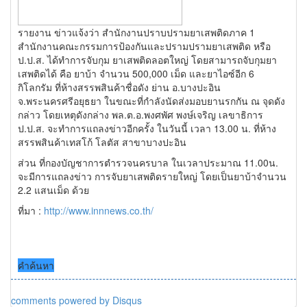
รายงาน ข่าวแจ้งว่า สำนักงานปราบปรามยาเสพติดภาค 1
สำนักงานคณะกรรมการป้องกันและปรามปรามยาเสพติด หรือ
ป.ป.ส. ได้ทำการจับกุม ยาเสพติดลอตใหญ่ โดยสามารถจับกุมยา
เสพติดได้ คือ ยาบ้า จำนวน 500,000 เม็ด และยาไอซ์อีก 6
กิโลกรัม ที่ห้างสรรพสินค้าชื่อดัง ย่าน อ.บางปะอิน
จ.พระนครศรีอยุธยา ในขณะที่กำลังนัดส่งมอบยานรกกัน ณ จุดดัง
กล่าว โดยเหตุดังกล่าง พล.ต.อ.พงศพัศ พงษ์เจริญ เลขาธิการ
ป.ป.ส. จะทำการแถลงข่าวอีกครั้ง ในวันนี้ เวลา 13.00 น. ที่ห้าง
สรรพสินค้าเทสโก้ โลตัส สาขาบางปะอิน
ส่วน ที่กองบัญชาการตำรวจนครบาล ในเวลาประมาณ 11.00น.
จะมีการแถลงข่าว การจับยาเสพติดรายใหญ่ โดยเป็นยาบ้าจำนวน
2.2 แสนเม็ด ด้วย
ที่มา :
http://www.innnews.co.th/
คำค้นหา
comments powered by
Disqus