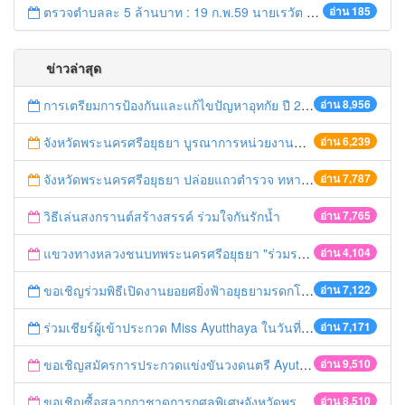
ตรวจตำบลละ 5 ล้านบาท : 19 ก.พ.59 นายเรวัต ประสงค์ รอง ผวจ.1 ลงพื้นที่ อ.ท่าเรือ
อ่าน 185
ข่าวล่าสุด
การเตรียมการป้องกันและแก้ไขปัญหาอุทกัย ปี 2561
อ่าน 8,956
จังหวัดพระนครศรีอยุธยา บูรณาการหน่วยงานที่เกี่ยวข้อง ลงพื้นที่จัดระเบียบและดำเนินมาตรการตามบทลงโทษสูงสุดกับผู้ประกอบการร้านค้าที่ยังฝ่าฝืนตั้งร้านค้ารุกล้ำเขตพื้นที่ทางหลวง เตรียมความปลอดภัยก่อนเทศกาลสงกรานต์
อ่าน 6,239
จังหวัดพระนครศรีอยุธยา ปล่อยแถวตำรวจ ทหาร ฝ่ายปกครอง กว่า 100 นาย ตรวจเข้มท่ารถสาธารณะ สถานีขนส่งรถโดยสาร วินรถตู้ และสถานีรถไฟ เตรียมรับมือเทศกาลสงกรานต์
อ่าน 7,787
วิธีเล่นสงกรานต์สร้างสรรค์ ร่วมใจกันรักน้ำ
อ่าน 7,765
แขวงทางหลวงชนบทพระนครศรีอยุธยา "ร่วมรณรงค์ ขับช้า เปิดไฟหน้า คาดเข็มขัด" เทศกาลสงกรานต์ ปี 2561
อ่าน 4,104
ขอเชิญร่วมพิธีเปิดงานยอยศยิ่งฟ้าอยุธยามรดกโลก
อ่าน 7,122
ร่วมเชียร์ผู้เข้าประกวด Miss Ayutthaya ในวันที่ 15 ธันวาคม 2560
อ่าน 7,171
ขอเชิญสมัครการประกวดแข่งขันวงดนตรี Ayutthaya battle of the bands
อ่าน 9,510
ขอเชิญซื้อสลากกาชาดการกุศลพิเศษจังหวัดพระนครศรีอยุธยา 2560
อ่าน 8,510