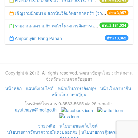
ที่ อย.0018.1/ว2698 ลว. 19 มิ.ย.58 เรื่อง การแก้ไขปัญหาหนี้สินให้แก่เกษตรกร
อ่าน 4,426,743
เชิญร่วมฝึกอบรม สถาบันวิจัยวิทยาศาสตร์ฯ (วว.)
อ่าน 3,957
รายงานผลความก้าวหน้าโครงการจัดการแก้ไขปัญหาขยะ สัปดาห์ที่ 9/2558
อ่าน 2,181,034
Ampor..yim Bang Pahan
อ่าน 13,362
Copyright © 2013. All rights reserved. พัฒนาข้อมูลโดย : สำนักงาน
จังหวัดพระนครศรีอยุธยา
หน้าหลัก
แผนผังเว็บไซต์
หน้าเว็บภาษาอังกฤษ
หน้าเว็บภาษาจีน
หน้าเว็บภาษาญี่ปุ่น
โทรศัพท์/โทรสาร 0-3533-5665 ต่อ 26 e-mail :
ayutthaya@moi.go.th
ช่วยเหลือ
นโยบายของเว็บไซต์
นโยบายการรักษาความมั่นคงปลอดภัย
|
นโยบายการคุ้มครองข้อมูล