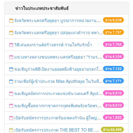
ข่าวในประเภทประชาสัมพันธ์
จังหวัดพระนครศรีอยุธยา บูรณาการหน่วยงานที่เกี่ยวข้อง ลงพื้นที่จัดระเบียบและดำเนินมาตรการตามบทลงโทษสูงสุดกับผู้ประกอบการร้านค้าที่ยังฝ่าฝืนตั้งร้านค้ารุกล้ำเขตพื้นที่ทางหลวง เตรียมความปลอดภัยก่อนเทศกาลสงกรานต์
อ่าน 6,239
จังหวัดพระนครศรีอยุธยา ปล่อยแถวตำรวจ ทหาร ฝ่ายปกครอง กว่า 100 นาย ตรวจเข้มท่ารถสาธารณะ สถานีขนส่งรถโดยสาร วินรถตู้ และสถานีรถไฟ เตรียมรับมือเทศกาลสงกรานต์
อ่าน 7,787
วิธีเล่นสงกรานต์สร้างสรรค์ ร่วมใจกันรักน้ำ
อ่าน 7,765
แขวงทางหลวงชนบทพระนครศรีอยุธยา "ร่วมรณรงค์ ขับช้า เปิดไฟหน้า คาดเข็มขัด" เทศกาลสงกรานต์ ปี 2561
อ่าน 4,104
ขอเชิญร่วมพิธีเปิดงานยอยศยิ่งฟ้าอยุธยามรดกโลก
อ่าน 7,122
ร่วมเชียร์ผู้เข้าประกวด Miss Ayutthaya ในวันที่ 15 ธันวาคม 2560
อ่าน 7,171
ขอเชิญสมัครการประกวดแข่งขันวงดนตรี Ayutthaya battle of the bands
อ่าน 9,510
ขอเชิญซื้อสลากกาชาดการกุศลพิเศษจังหวัดพระนครศรีอยุธยา 2560
อ่าน 8,510
เปิดรับสมัครการประกวดร้องเพลงกำนัน ผู้ใหญ่บ้าน ฯลฯ
อ่าน 7,832
เปิดรับสมัครการประกวด THE BEST TO BE NUMBER ONE
อ่าน 50,499