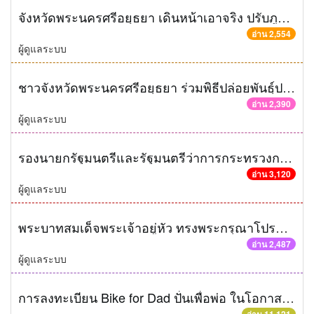
จังหวัดพระนครศรีอยุธยา เดินหน้าเอาจริง ปรับภูมิทัศน์ พัฒนาเมืองมรดกโลก
อ่าน 2,554
ผู้ดูแลระบบ
ชาวจังหวัดพระนครศรีอยุธยา ร่วมพิธีปล่อยพันธุ์ปลากว่า 187,250 ตัว ตามโครงการพัฒนาการผลิต การแปรรูปและเชื่อมโยงตลาดสินค้าเกษตรปลอดภัยที่มีศักยภาพเพื่อการบริโภค
อ่าน 2,390
ผู้ดูแลระบบ
รองนายกรัฐมนตรีและรัฐมนตรีว่าการกระทรวงกลาโหม ทำบุญทอดกฐินสามัคคี บารมี-พระเจ้าตาก ที่วัดโพธิ์เผือก จังหวัดพระนครศรีอยุธยา
อ่าน 3,120
ผู้ดูแลระบบ
พระบาทสมเด็จพระเจ้าอยู่หัว ทรงพระกรุณาโปรดเกล้าฯ ให้ บริษัท การบินไทย จำกัด (มหาชน) ถวายผ้าพระกฐินพระราชทาน แด่พระสงฆ์
อ่าน 2,487
ผู้ดูแลระบบ
การลงทะเบียน Bike for Dad ปั่นเพื่อพ่อ ในโอกาสคล้ายวันเฉลิมพระชนมพรรษาพระบาทสมเด็จ พระเจ้าอยู่หัว 88 พรรษา 5 ธันวาคม พ.ศ.2558