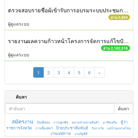
ตรวจสอบรายชื่อผู้เข้ารับการอบรมระบบประชุมกรมการจังหวัด
อ่าน 3,894
ผู้ดูแลระบบ
รายงานผลความก้าวหน้าโครงการจัดการแก้ไขปัญหาขยะ สัปดาห์ที่ 9/2558
อ่าน 2,182,518
ผู้ดูแลระบบ
1
2
3
4
5
6
»
ค้นหา
ค้นหา
สมัครงาน
ผู้ว่า
ปั่นเพื่อพ่อ
การปลูกพืช
ตลาดจำหน่ายสินค้า
อาชีพเสริม
ราชการจังหวัด
ป้ายประชาสัมพันธ์
การเลี้ยงสัตว์
รับรางวัล
แม่บ้านมหาดไทย
งานเทศกาล
งานรัฐพิธี