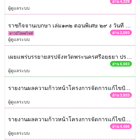
อ่าน 4,329
ผู้ดูแลระบบ
ราชกิจจานุเบกษา เล่ม๑๓๒ ตอนพิเศษ ๒๙ ง วันที่ ๔ กุมภาพันธ์ ๒๕๕๘ ประกาศสํานักนายกรัฐมนตร ีเรื่องแนวทางปฏิบัติในการจัดหาพัสดุด้วยวิธีตลาดอิเล็กทรอนิกส์ (Electronic Market: e - market) และด้วยวิธีประกวดราคาอิเล็กทรอนิกส์ (Electronic Bidding: e - bidding)
อ่าน 2,093
ดาวน์โหลดไฟล์
ผู้ดูแลระบบ
เผยแพร่บรรยายสรุปจังหวัดพระนครศรีอยุธยา ประจำปี 2557
อ่าน 6,083
ผู้ดูแลระบบ
รายงานผลความก้าวหน้าโครงการจัดการแก้ไขปัญหาขยะ สัปดาห์ที่ 11/2558
อ่าน 3,933
ผู้ดูแลระบบ
รายงานผลความก้าวหน้าโครงการจัดการแก้ไขปัญหาขยะ สัปดาห์ที่ 10/2558
อ่าน 4,486
ผู้ดูแลระบบ