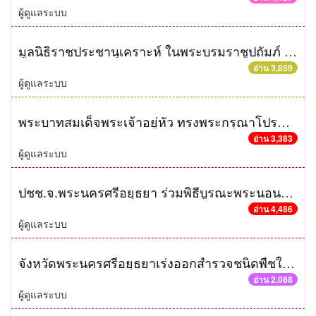
ผู้ดูแลระบบ
มูลนิธิราชประชานุเคราะห์ ในพระบรมราชูปถัมภ์ มอบอุปกรณ์การเรียนให้กับนักเรียนทุนพระราชทาน
อ่าน 3,859
ผู้ดูแลระบบ
พระบาทสมเด็จพระเจ้าอยู่หัว ทรงพระกรุณาโปรดเกล้าฯ ให้ ประธานสภาวัฒนธรรมจังหวัดพระนครศรีอยุธยา ถวายผ้าพระกฐินพระราชทาน แด่พระสงฆ์จำพรรษากาลถ้วนไตรมาส ประจำปี 2558 ณ วัดอโยธยา
อ่าน 3,383
ผู้ดูแลระบบ
ปชช.จ.พระนครศรีอยุธยา ร่วมพิธีบูรณะพระนอนโบราณสถานอายุเก่าแก่กว่า 600 ปี
อ่าน 4,486
ผู้ดูแลระบบ
จังหวัดพระนครศรีอยุธยาเร่งออกสำรวจชนิดพืชใช้น้ำน้อยของเกษตรกรแต่ละพื้นที่ เพื่อให้การช่วยเหลือเกษตรกรเป็นไปตามเป้าหมาย
อ่าน 2,088
ผู้ดูแลระบบ