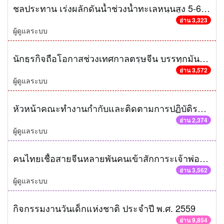
ชลประทาน เร่งผลักดันน้ำช่วงน้ำทะเลหนุนสูง 5-6 วันจากนี้ไป เกรงมีผลต่อน้ำประปา
อ่าน 3,323
ผู้ดูแลระบบ
นักธุรกิจถือโอกาสช่วงเทศกาลตรุษจีน บรรทุกมันสำปะหลังเกินกฎหมายกำหนดข้ามจังหวัด ส่งผลกระทบต่อราคาภายในประเทศ
อ่าน 3,572
ผู้ดูแลระบบ
หัวหน้าคณะทำงานกำกับและติดตามการปฏิบัติราชการในภูมิภาคของรองนายกรัฐมนตรี ทุ่มงบเร่งด่วนกว่า 12 ล้านบาท ช่วยเหลือประชาชนในพื้นที่จังหวัดพระนครศรีอยุธยาให้แล้วเสร็จภายในเดือนมีนาคมนี้
อ่าน 2,374
ผู้ดูแลระบบ
คนไทยเชื้อสายจีนหลายพันคนเข้าสักการะเจ้าพ่อซำปากง และเทพเจ้าไฉ่ซิ้งเอี้ย ที่วัดพนัญเชิงวรวิหาร อย่างคึกคัก
อ่าน 3,562
ผู้ดูแลระบบ
กิจกรรมงานวันเด็กแห่งชาติ ประจำปี พ.ศ. 2559
อ่าน 9,854