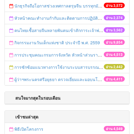
นักธุรกิจถือโอกาสช่วงเทศกาลตรุษจีน บรรทุกมันสำปะหลังเกินกฎหมายกำหนดข้ามจังหวัด ส่งผลกระทบต่อราคาภายในประเทศ
อ่าน 3,572
หัวหน้าคณะทำงานกำกับและติดตามการปฏิบัติราชการในภูมิภาคของรองนายกรัฐมนตรี ทุ่มงบเร่งด่วนกว่า 12 ล้านบาท ช่วยเหลือประชาชนในพื้นที่จังหวัดพระนครศรีอยุธยาให้แล้วเสร็จภายในเดือนมีนาคมนี้
อ่าน 2,374
คนไทยเชื้อสายจีนหลายพันคนเข้าสักการะเจ้าพ่อซำปากง และเทพเจ้าไฉ่ซิ้งเอี้ย ที่วัดพนัญเชิงวรวิหาร อย่างคึกคัก
อ่าน 3,562
กิจกรรมงานวันเด็กแห่งชาติ ประจำปี พ.ศ. 2559
อ่าน 9,854
การประชุมคณะกรมการจังหวัด หัวหน้าส่วนราชการประจำเดือนธันวาคม 2558
อ่าน 4,513
การซักซ้อมแนวทางการใช้งานระบบสารบรรณอิเล็กทรอนิกส์ในการออกเลขที่หนังสืออัตโนมัติ
อ่าน 2,442
ผู้ว่าฯพระนครศรีอยุธยา ตรวจเยี่ยมและมอบนโยบายหน่วยงานสังกัดกระทรวงกลาโหม
อ่าน 4,411
สนใจมากสุดในรอบเดือน
เข้าชมล่าสุด
พิธีเปิดโครงการ
อ่าน 4,549