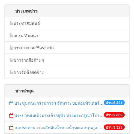
ประเภทข่าว
ประชาสัมพันธ์
อบรม/สัมมนา
การประกวด/ชิงรางวัล
ข่าวจากสือต่าง ๆ
ข่าวจัดซื้อจัดจ้าง
ข่าวล่าสุด
ประชุมคณะกรรมการฯ จัดหาระบบคอมพิวเตอร์ ครั้งที่ 1/2559
อ่าน 6,331
พระบาทสมเด็จพระเจ้าอยู่หัว ทรงพระกรุณาโปรดเกล้าฯ ให้หม่อมเจ้ามงคลเฉลิม ยุคล เสด็จแทนพระองค์ไปในการสังเวยพระป้าย ณ พระที่นั่งเวหาศจำรูญ พระราชวังบางปะอิน อ.บางปะอิน จ.พระนครศรีอยุธยา เนื่องในเทศกาลตรุษจีน
อ่าน 2,869
ชลประทาน เร่งผลักดันน้ำช่วงน้ำทะเลหนุนสูง 5-6 วันจากนี้ไป เกรงมีผลต่อน้ำประปา
อ่าน 3,323