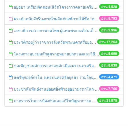
อยุธยา เตรียมจัดคอนเสิร์ตโครงการคลายเครียดเพื่อการกุศล
อ่าน 4,528
พระตำหนักจักรีบงกชนำผลิตภัณฑ์ภายใต้ชื่อ “ดร.น้ำใจ” จำหน่ายที่ศูนย์ราชการจังหวัดอยุธยาฯ
อ่าน 5,793
เลขาธิการสภากาชาดไทย ผู้แทนพระองค์สมเด็จพระนางเจ้าสิริกิต์ พระบรมราชินีนาถ มอบชุดธารน้ำใจพร้อมน้ำดื่มให้กับราษฎรที่ประสบภัยพายุฤดูร้อน
อ่าน 2,996
ประวัติรองผู้ว่าราชการจังหวัดพระนครศรีอยุธยา
อ่าน 17,263
โครงการอบรมหลักสูตรกฎหมายปกครองและวิธีพิจารณาคดีปกครองตาม มาตรฐานที่ ก.ศป. รับรอง
อ่าน 5,099
ขอเชิญชวนสักการะศาลหลักเมืองพระนครศรีอยุธยา
อ่าน 8,639
สตรีทุกองค์กรใน จ.พระนครศรีอยุธยา รวมใจนุ่งผ้าซิ่นไทย ถวายราชินี ตลอดเดือนสิงหาคม
อ่าน 4,471
ประชาสัมพันธ์งานยอยศยิ่งฟ้าอยุธยามรดกโลก ประจำปี ๒๕๕๖
อ่าน 7,760
มาตรการในการป้องกันและแก้ไขปัญหาการแข่งรถยนต์และรถจักรยานยนต์ในทางและการควบคุมสถานบริการหรือสถานประกอบการที่เปิดให้บริการในลักษณะที่คล้ายกับสถานบริการ
อ่าน 21,875