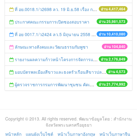
ที่ อย.0018.1/ว2698 ลว. 19 มิ.ย.58 เรื่อง การแก้ไขปัญหาหนี้สินให้แก่เกษตรกร
อ่าน 4,417,464
ประกาศคณะกรรมการเปิดซองสอบราคา
อ่าน 25,981,573
ที่ อย 0017.1/ว2424 ลว.5 มิถุนายน 2558 เรื่อง แจ้งกำหนดตรวจประเมินและให้คะแนนหน่วยงานที่สมัครเข้าร่วมโครงการพัฒนาหน่วยงานต้นแบบในการจัดตั้งศูนย์ข้อมูลข่าวสารของราชการฯ ประจำปีงบประมาณ พ.ศ. 2558
อ่าน 10,410,080
ลักษณะทางสังคมและวัฒนธรรมกัมพูชา
อ่าน 104,840
รายงานผลความก้าวหน้าโครงการจัดการแก้ไขปัญหาขยะ สัปดาห์ที่ 9/2558
อ่าน 2,176,849
มอบบัตรพลเมืองสีขาวและธงครัวเรือนสีขาวปลอดยาเสพติด ณ มัสยิดนูรู้ลยะมาล ต.ลุมพลี
อ่าน 4,573
ผู้ตรวจราชการกรมการพัฒนาชุมชน คัดเลือกข้าราชการและลูกจ้างดีเด่น และหน่วยงานพัฒนาชุมชนใสสะอาด ประจำปี ๒๕๕๔
อ่าน 21,774,992
Copyright © 2013. All rights reserved. พัฒนาข้อมูลโดย : สำนักงาน
จังหวัดพระนครศรีอยุธยา
หน้าหลัก
แผนผังเว็บไซต์
หน้าเว็บภาษาอังกฤษ
หน้าเว็บภาษาจีน