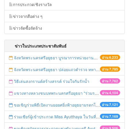
การประกวด/ชิงรางวัล
ข่าวจากสือต่าง ๆ
ข่าวจัดซื้อจัดจ้าง
ข่าวในประเภทประชาสัมพันธ์
จังหวัดพระนครศรีอยุธยา บูรณาการหน่วยงานที่เกี่ยวข้อง ลงพื้นที่จัดระเบียบและดำเนินมาตรการตามบทลงโทษสูงสุดกับผู้ประกอบการร้านค้าที่ยังฝ่าฝืนตั้งร้านค้ารุกล้ำเขตพื้นที่ทางหลวง เตรียมความปลอดภัยก่อนเทศกาลสงกรานต์
อ่าน 6,233
จังหวัดพระนครศรีอยุธยา ปล่อยแถวตำรวจ ทหาร ฝ่ายปกครอง กว่า 100 นาย ตรวจเข้มท่ารถสาธารณะ สถานีขนส่งรถโดยสาร วินรถตู้ และสถานีรถไฟ เตรียมรับมือเทศกาลสงกรานต์
อ่าน 7,785
วิธีเล่นสงกรานต์สร้างสรรค์ ร่วมใจกันรักน้ำ
อ่าน 7,762
แขวงทางหลวงชนบทพระนครศรีอยุธยา "ร่วมรณรงค์ ขับช้า เปิดไฟหน้า คาดเข็มขัด" เทศกาลสงกรานต์ ปี 2561
อ่าน 4,104
ขอเชิญร่วมพิธีเปิดงานยอยศยิ่งฟ้าอยุธยามรดกโลก
อ่าน 7,121
ร่วมเชียร์ผู้เข้าประกวด Miss Ayutthaya ในวันที่ 15 ธันวาคม 2560
อ่าน 7,169
ขอเชิญสมัครการประกวดแข่งขันวงดนตรี Ayutthaya battle of the bands
อ่าน 9,506