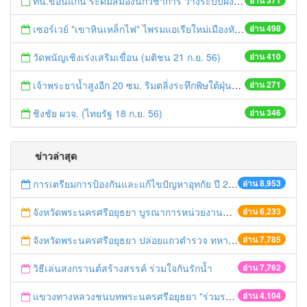
ทน.ขอนแก่น ระดมสมองนักวิชาการ วางระบบผังเมือง-ขนส่งมวลชน รับประชาคมอาเซียน (บ้านเมือง 23 ก.ย. 56)
อ่าน 371
เซอร์เวย์ "เขาหินเหล็กไฟ" ไพรมแอเรียใหม่เมืองหัวหิน ฝรั่งจับจองผุดบ้านหรูขายพรึ่บพรั่บ (ประชาชาติธุรกิจ 23-25 ก.ย. 56)
อ่าน 498
วัดพนัญเชิงเร่งเสริมเขื่อน (มติชน 21 ก.ย. 56)
อ่าน 410
เจ้าพระยาน้ำสูงอีก 20 ซม. ริมตลิ่งระทึกพิษใต้ฝุ่นถล่มหลาย จว. อ่วม (เดลินิวส์ 22 ก.ย. 56)
อ่าน 271
ชิงชัย ผวจ. (ไทยรัฐ 18 ก.ย. 56)
อ่าน 346
ข่าวล่าสุด
การเตรียมการป้องกันและแก้ไขปัญหาอุทกัย ปี 2561
อ่าน 8,953
จังหวัดพระนครศรีอยุธยา บูรณาการหน่วยงานที่เกี่ยวข้อง ลงพื้นที่จัดระเบียบและดำเนินมาตรการตามบทลงโทษสูงสุดกับผู้ประกอบการร้านค้าที่ยังฝ่าฝืนตั้งร้านค้ารุกล้ำเขตพื้นที่ทางหลวง เตรียมความปลอดภัยก่อนเทศกาลสงกรานต์
อ่าน 6,233
จังหวัดพระนครศรีอยุธยา ปล่อยแถวตำรวจ ทหาร ฝ่ายปกครอง กว่า 100 นาย ตรวจเข้มท่ารถสาธารณะ สถานีขนส่งรถโดยสาร วินรถตู้ และสถานีรถไฟ เตรียมรับมือเทศกาลสงกรานต์
อ่าน 7,785
วิธีเล่นสงกรานต์สร้างสรรค์ ร่วมใจกันรักน้ำ
อ่าน 7,762
แขวงทางหลวงชนบทพระนครศรีอยุธยา "ร่วมรณรงค์ ขับช้า เปิดไฟหน้า คาดเข็มขัด" เทศกาลสงกรานต์ ปี 2561
อ่าน 4,104