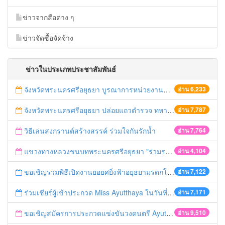
ข่าวจากสือต่าง ๆ
ข่าวจัดซื้อจัดจ้าง
ข่าวในประเภทประชาสัมพันธ์
จังหวัดพระนครศรีอยุธยา บูรณาการหน่วยงานที่เกี่ยวข้อง ลงพื้นที่จัดระเบียบและดำเนินมาตรการตามบทลงโทษสูงสุดกับผู้ประกอบการร้านค้าที่ยังฝ่าฝืนตั้งร้านค้ารุกล้ำเขตพื้นที่ทางหลวง เตรียมความปลอดภัยก่อนเทศกาลสงกรานต์
อ่าน 6,233
จังหวัดพระนครศรีอยุธยา ปล่อยแถวตำรวจ ทหาร ฝ่ายปกครอง กว่า 100 นาย ตรวจเข้มท่ารถสาธารณะ สถานีขนส่งรถโดยสาร วินรถตู้ และสถานีรถไฟ เตรียมรับมือเทศกาลสงกรานต์
อ่าน 7,787
วิธีเล่นสงกรานต์สร้างสรรค์ ร่วมใจกันรักน้ำ
อ่าน 7,764
แขวงทางหลวงชนบทพระนครศรีอยุธยา "ร่วมรณรงค์ ขับช้า เปิดไฟหน้า คาดเข็มขัด" เทศกาลสงกรานต์ ปี 2561
อ่าน 4,104
ขอเชิญร่วมพิธีเปิดงานยอยศยิ่งฟ้าอยุธยามรดกโลก
อ่าน 7,122
ร่วมเชียร์ผู้เข้าประกวด Miss Ayutthaya ในวันที่ 15 ธันวาคม 2560
อ่าน 7,171
ขอเชิญสมัครการประกวดแข่งขันวงดนตรี Ayutthaya battle of the bands
อ่าน 9,510