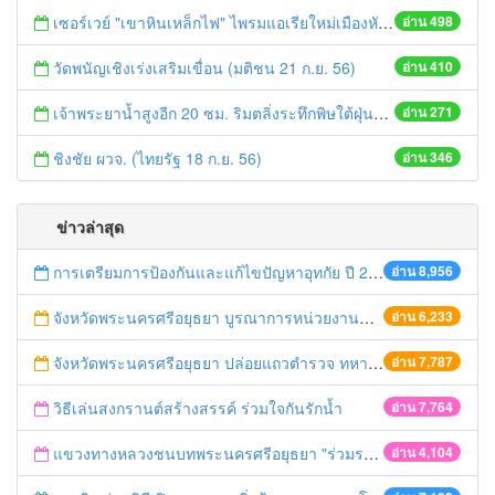
เซอร์เวย์ "เขาหินเหล็กไฟ" ไพรมแอเรียใหม่เมืองหัวหิน ฝรั่งจับจองผุดบ้านหรูขายพรึ่บพรั่บ (ประชาชาติธุรกิจ 23-25 ก.ย. 56)
อ่าน 498
วัดพนัญเชิงเร่งเสริมเขื่อน (มติชน 21 ก.ย. 56)
อ่าน 410
เจ้าพระยาน้ำสูงอีก 20 ซม. ริมตลิ่งระทึกพิษใต้ฝุ่นถล่มหลาย จว. อ่วม (เดลินิวส์ 22 ก.ย. 56)
อ่าน 271
ชิงชัย ผวจ. (ไทยรัฐ 18 ก.ย. 56)
อ่าน 346
ข่าวล่าสุด
การเตรียมการป้องกันและแก้ไขปัญหาอุทกัย ปี 2561
อ่าน 8,956
จังหวัดพระนครศรีอยุธยา บูรณาการหน่วยงานที่เกี่ยวข้อง ลงพื้นที่จัดระเบียบและดำเนินมาตรการตามบทลงโทษสูงสุดกับผู้ประกอบการร้านค้าที่ยังฝ่าฝืนตั้งร้านค้ารุกล้ำเขตพื้นที่ทางหลวง เตรียมความปลอดภัยก่อนเทศกาลสงกรานต์
อ่าน 6,233
จังหวัดพระนครศรีอยุธยา ปล่อยแถวตำรวจ ทหาร ฝ่ายปกครอง กว่า 100 นาย ตรวจเข้มท่ารถสาธารณะ สถานีขนส่งรถโดยสาร วินรถตู้ และสถานีรถไฟ เตรียมรับมือเทศกาลสงกรานต์
อ่าน 7,787
วิธีเล่นสงกรานต์สร้างสรรค์ ร่วมใจกันรักน้ำ
อ่าน 7,764
แขวงทางหลวงชนบทพระนครศรีอยุธยา "ร่วมรณรงค์ ขับช้า เปิดไฟหน้า คาดเข็มขัด" เทศกาลสงกรานต์ ปี 2561
อ่าน 4,104