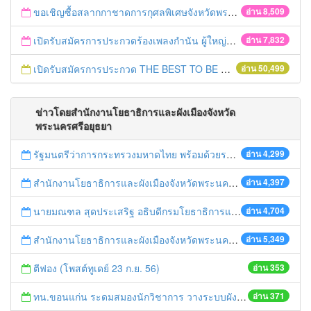
ขอเชิญซื้อสลากกาชาดการกุศลพิเศษจังหวัดพระนครศรีอยุธยา 2560
อ่าน 8,509
เปิดรับสมัครการประกวดร้องเพลงกำนัน ผู้ใหญ่บ้าน ฯลฯ
อ่าน 7,832
เปิดรับสมัครการประกวด THE BEST TO BE NUMBER ONE
อ่าน 50,499
ข่าวโดยสำนักงานโยธาธิการและผังเมืองจังหวัด
พระนครศรีอยุธยา
รัฐมนตรีว่าการกระทรวงมหาดไทย พร้อมด้วยรองอธิบดีกรมโยธาธิการและผังเมือง เดินทางมาตรวจคันป้องกันน้ำท่วม ณ จังหวัดพระนครศรีอยุธยา
อ่าน 4,299
สำนักงานโยธาธิการและผังเมืองจังหวัดพระนครศรีอยุธยา จัดประชุมคณะกรรมการกำกับดูแลและปฏิบัติงานของที่ปรึกษาและคณะกรรมการตรวจการจ้างที่ปรึกษา โครงการจัดวางระบบผังโครงข่ายคมนาคมจังหวัดฯ
อ่าน 4,397
นายมณฑล สุดประเสริฐ อธิบดีกรมโยธาธิการและผังเมือง เดินทางมาตรวจคันป้องกันน้ำท่วม ณ จังหวัดพระนครศรีอยุธยา
อ่าน 4,704
สำนักงานโยธาธิการและผังเมืองจังหวัดพระนครศรีอยุธยา ได้ให้การต้อนรับพร้อมนำคณะนักศึกษาจากประเทศญี่ปุ่น ศึกษาดูงานด้านการผังเมืองในจังหวัดฯ
อ่าน 5,349
ตีฟอง (โพสต์ทูเดย์ 23 ก.ย. 56)
อ่าน 353
ทน.ขอนแก่น ระดมสมองนักวิชาการ วางระบบผังเมือง-ขนส่งมวลชน รับประชาคมอาเซียน (บ้านเมือง 23 ก.ย. 56)
อ่าน 371