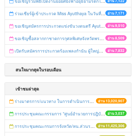
ขอเชิญร่วมพิธีเปิดงานยอยศยิ่งฟ้าอยุธยามรดกโลก
อ่าน 7,122
ร่วมเชียร์ผู้เข้าประกวด Miss Ayutthaya ในวันที่ 15 ธันวาคม 2560
อ่าน 7,171
ขอเชิญสมัครการประกวดแข่งขันวงดนตรี Ayutthaya battle of the bands
อ่าน 9,510
ขอเชิญซื้อสลากกาชาดการกุศลพิเศษจังหวัดพระนครศรีอยุธยา 2560
อ่าน 8,509
เปิดรับสมัครการประกวดร้องเพลงกำนัน ผู้ใหญ่บ้าน ฯลฯ
อ่าน 7,832
สนใจมากสุดในรอบเดือน
เข้าชมล่าสุด
ร่างมาตรการ/แนวทาง ในการดำเนินการประกอบการตรวจราชการแบบบูรณาการ
อ่าน 13,020,907
การประชุมคณะกรรมการ "ศูนย์อำนวยการปฎิบัติการขจัดความยากจนและพัฒนาชนบท ตามแนวปรัชญาของเศรษฐกิจพอเพียง" จังหวัดพระนครศรีอยุธยา ครั้ง ที่ 2/2557
อ่าน 3,037
การประชุมคณะกรมการจังหวัด/หน.ส่วนราชการประจำเดือน มิถุนายน 2558
อ่าน 11,425,306