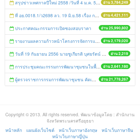
สรุปข่าวเทศกาลปีใหม่ 2558 /วันที่ 4 ม.ค. 58
อ่าน 3,784,249
ที่ อย.0018.1/ว2698 ลว. 19 มิ.ย.58 เรื่อง การแก้ไขปัญหาหนี้สินให้แก่เกษตรกร
อ่าน 4,421,111
ประกาศคณะกรรมการเปิดซองสอบราคา
อ่าน 25,990,802
รายงานผลความก้าวหน้าโครงการจัดการแก้ไขปัญหาขยะ สัปดาห์ที่ 9/2558
อ่าน 2,179,020
วันที่ 19 กันยายน 2556 นายชูเกียรติ บุศยรัตน์ พร้อมด้วยหัวหน้ากลุ่มทุกกลุ่มร่วมกันจัดงาน เกษียณอายุราชการ “ผ่านวันที่มุ่งมั่น สู่วันเกษียณที่ภูมิใจ”
อ่าน 2,219
การประชุมคณะกรรมการพัฒนาชุมชนในพื้นที่รอบโรงไฟฟ้า (คพรฟ.) ครั้งที่ 2/2558 กองทุนพัฒนาไฟฟ้าบริษัท โรจนะเพาเวอร์ จำกัด
อ่าน 2,641,180
ผู้ตรวจราชการกรมการพัฒนาชุมชน คัดเลือกข้าราชการและลูกจ้างดีเด่น และหน่วยงานพัฒนาชุมชนใสสะอาด ประจำปี ๒๕๕๔
อ่าน 21,778,267
Copyright © 2013. All rights reserved. พัฒนาข้อมูลโดย : สำนักงาน
จังหวัดพระนครศรีอยุธยา
หน้าหลัก
แผนผังเว็บไซต์
หน้าเว็บภาษาอังกฤษ
หน้าเว็บภาษาจีน
หน้าเว็บภาษาญี่ปุ่น