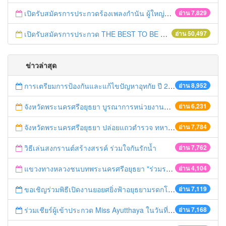
เปิดรับสมัครการประกวดร้องเพลงกำนัน ผู้ใหญ่บ้าน ฯลฯ
อ่าน 7,829
เปิดรับสมัครการประกวด THE BEST TO BE NUMBER ONE
อ่าน 50,497
ข่าวล่าสุด
การเตรียมการป้องกันและแก้ไขปัญหาอุทกัย ปี 2561
อ่าน 8,952
จังหวัดพระนครศรีอยุธยา บูรณาการหน่วยงานที่เกี่ยวข้อง ลงพื้นที่จัดระเบียบและดำเนินมาตรการตามบทลงโทษสูงสุดกับผู้ประกอบการร้านค้าที่ยังฝ่าฝืนตั้งร้านค้ารุกล้ำเขตพื้นที่ทางหลวง เตรียมความปลอดภัยก่อนเทศกาลสงกรานต์
อ่าน 6,231
จังหวัดพระนครศรีอยุธยา ปล่อยแถวตำรวจ ทหาร ฝ่ายปกครอง กว่า 100 นาย ตรวจเข้มท่ารถสาธารณะ สถานีขนส่งรถโดยสาร วินรถตู้ และสถานีรถไฟ เตรียมรับมือเทศกาลสงกรานต์
อ่าน 7,784
วิธีเล่นสงกรานต์สร้างสรรค์ ร่วมใจกันรักน้ำ
อ่าน 7,762
แขวงทางหลวงชนบทพระนครศรีอยุธยา "ร่วมรณรงค์ ขับช้า เปิดไฟหน้า คาดเข็มขัด" เทศกาลสงกรานต์ ปี 2561
อ่าน 4,104
ขอเชิญร่วมพิธีเปิดงานยอยศยิ่งฟ้าอยุธยามรดกโลก
อ่าน 7,119
ร่วมเชียร์ผู้เข้าประกวด Miss Ayutthaya ในวันที่ 15 ธันวาคม 2560
อ่าน 7,168