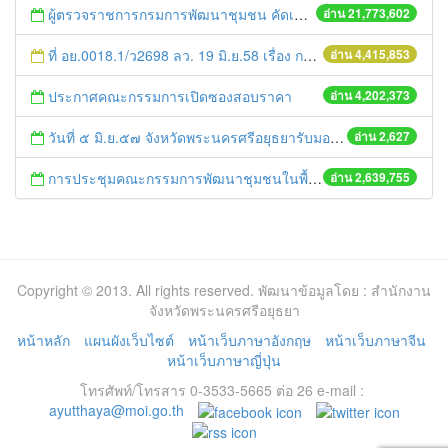
ผู้ตรวจราชการกรมการพัฒนาชุมชน คัดเลือกข้าราชการและลูกจ้างดีเด่น และหน่วยงานพัฒนาชุมชนใสสะอาด ประจำปี ๒๕๕๔
อ่าน 21,773,602
ที่ อย.0018.1/ว2698 ลว. 19 มิ.ย.58 เรื่อง การแก้ไขปัญหาหนี้สินให้แก่เกษตรกร
อ่าน 4,415,853
ประกาศคณะกรรมการเปิดซองสอบราคา
อ่าน 4,202,373
วันที่ ๕ มิ.ย.๕๗ จังหวัดพระนครศรีอยุธยารับมอบอุปกรณ์คอมพิวเตอร์ ตามโครงการ Thai Cyber Kids
อ่าน 2,627
การประชุมคณะกรรมการพัฒนาชุมชนในพื้นที่รอบโรงไฟฟ้า (คพรฟ.) ครั้งที่ 2/2558 กองทุนพัฒนาไฟฟ้าบริษัท โรจนะเพาเวอร์ จำกัด
อ่าน 2,639,755
Copyright © 2013. All rights reserved. พัฒนาข้อมูลโดย : สำนักงาน
จังหวัดพระนครศรีอยุธยา
หน้าหลัก
แผนผังเว็บไซต์
หน้าเว็บภาษาอังกฤษ
หน้าเว็บภาษาจีน
หน้าเว็บภาษาญี่ปุ่น
โทรศัพท์/โทรสาร 0-3533-5665 ต่อ 26 e-mail :
ayutthaya@moi.go.th