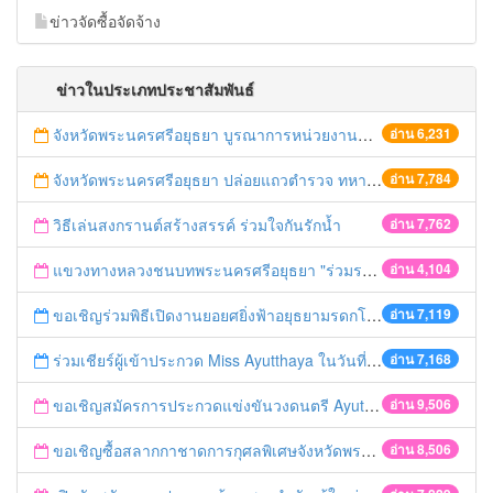
ข่าวจัดซื้อจัดจ้าง
ข่าวในประเภทประชาสัมพันธ์
จังหวัดพระนครศรีอยุธยา บูรณาการหน่วยงานที่เกี่ยวข้อง ลงพื้นที่จัดระเบียบและดำเนินมาตรการตามบทลงโทษสูงสุดกับผู้ประกอบการร้านค้าที่ยังฝ่าฝืนตั้งร้านค้ารุกล้ำเขตพื้นที่ทางหลวง เตรียมความปลอดภัยก่อนเทศกาลสงกรานต์
อ่าน 6,231
จังหวัดพระนครศรีอยุธยา ปล่อยแถวตำรวจ ทหาร ฝ่ายปกครอง กว่า 100 นาย ตรวจเข้มท่ารถสาธารณะ สถานีขนส่งรถโดยสาร วินรถตู้ และสถานีรถไฟ เตรียมรับมือเทศกาลสงกรานต์
อ่าน 7,784
วิธีเล่นสงกรานต์สร้างสรรค์ ร่วมใจกันรักน้ำ
อ่าน 7,762
แขวงทางหลวงชนบทพระนครศรีอยุธยา "ร่วมรณรงค์ ขับช้า เปิดไฟหน้า คาดเข็มขัด" เทศกาลสงกรานต์ ปี 2561
อ่าน 4,104
ขอเชิญร่วมพิธีเปิดงานยอยศยิ่งฟ้าอยุธยามรดกโลก
อ่าน 7,119
ร่วมเชียร์ผู้เข้าประกวด Miss Ayutthaya ในวันที่ 15 ธันวาคม 2560
อ่าน 7,168
ขอเชิญสมัครการประกวดแข่งขันวงดนตรี Ayutthaya battle of the bands
อ่าน 9,506
ขอเชิญซื้อสลากกาชาดการกุศลพิเศษจังหวัดพระนครศรีอยุธยา 2560
อ่าน 8,506