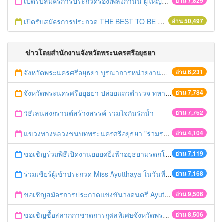
เปิดรับสมัครการประกวดร้องเพลงกำนัน ผู้ใหญ่บ้าน ฯลฯ
อ่าน 7,829
เปิดรับสมัครการประกวด THE BEST TO BE NUMBER ONE
อ่าน 50,497
ข่าวโดยสำนักงานจังหวัดพระนครศรีอยุธยา
จังหวัดพระนครศรีอยุธยา บูรณาการหน่วยงานที่เกี่ยวข้อง ลงพื้นที่จัดระเบียบและดำเนินมาตรการตามบทลงโทษสูงสุดกับผู้ประกอบการร้านค้าที่ยังฝ่าฝืนตั้งร้านค้ารุกล้ำเขตพื้นที่ทางหลวง เตรียมความปลอดภัยก่อนเทศกาลสงกรานต์
อ่าน 6,231
จังหวัดพระนครศรีอยุธยา ปล่อยแถวตำรวจ ทหาร ฝ่ายปกครอง กว่า 100 นาย ตรวจเข้มท่ารถสาธารณะ สถานีขนส่งรถโดยสาร วินรถตู้ และสถานีรถไฟ เตรียมรับมือเทศกาลสงกรานต์
อ่าน 7,784
วิธีเล่นสงกรานต์สร้างสรรค์ ร่วมใจกันรักน้ำ
อ่าน 7,762
แขวงทางหลวงชนบทพระนครศรีอยุธยา "ร่วมรณรงค์ ขับช้า เปิดไฟหน้า คาดเข็มขัด" เทศกาลสงกรานต์ ปี 2561
อ่าน 4,104
ขอเชิญร่วมพิธีเปิดงานยอยศยิ่งฟ้าอยุธยามรดกโลก
อ่าน 7,119
ร่วมเชียร์ผู้เข้าประกวด Miss Ayutthaya ในวันที่ 15 ธันวาคม 2560
อ่าน 7,168
ขอเชิญสมัครการประกวดแข่งขันวงดนตรี Ayutthaya battle of the bands
อ่าน 9,506
ขอเชิญซื้อสลากกาชาดการกุศลพิเศษจังหวัดพระนครศรีอยุธยา 2560
อ่าน 8,506