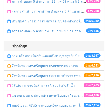
ตรวจตำบลละ 5 ล้านบาท : 23 ก.พ.59 คณะที่ 3 ลงพื้นที่ อ.บางปะอิน
อ่าน 239
ผลการดำเนินงานภาพรวม ตำบลละ 5 ล้านบาท : 21 ก.พ. 59 เวลา 20.20 น.
อ่าน 208
ประชุมคณะกรรมการฯ จัดหาระบบคอมพิวเตอร์ ครั้งที่ 1/2559
อ่าน 6,332
ตรวจตำบลละ 5 ล้านบาท : 19 ก.พ.59 นายเรวัต ประสงค์ รอง ผวจ.1 ลงพื้นที่ อ.ท่าเรือ
อ่าน 185
ข่าวล่าสุด
การเตรียมการป้องกันและแก้ไขปัญหาอุทกัย ปี 2561
อ่าน 8,957
จังหวัดพระนครศรีอยุธยา บูรณาการหน่วยงานที่เกี่ยวข้อง ลงพื้นที่จัดระเบียบและดำเนินมาตรการตามบทลงโทษสูงสุดกับผู้ประกอบการร้านค้าที่ยังฝ่าฝืนตั้งร้านค้ารุกล้ำเขตพื้นที่ทางหลวง เตรียมความปลอดภัยก่อนเทศกาลสงกรานต์
อ่าน 6,243
จังหวัดพระนครศรีอยุธยา ปล่อยแถวตำรวจ ทหาร ฝ่ายปกครอง กว่า 100 นาย ตรวจเข้มท่ารถสาธารณะ สถานีขนส่งรถโดยสาร วินรถตู้ และสถานีรถไฟ เตรียมรับมือเทศกาลสงกรานต์
อ่าน 7,790
วิธีเล่นสงกรานต์สร้างสรรค์ ร่วมใจกันรักน้ำ
อ่าน 7,765
แขวงทางหลวงชนบทพระนครศรีอยุธยา "ร่วมรณรงค์ ขับช้า เปิดไฟหน้า คาดเข็มขัด" เทศกาลสงกรานต์ ปี 2561
อ่าน 4,106
ขอเชิญร่วมพิธีเปิดงานยอยศยิ่งฟ้าอยุธยามรดกโลก
อ่าน 7,124