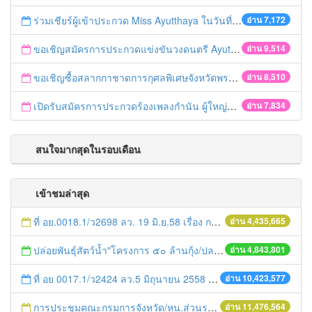
ร่วมเชียร์ผู้เข้าประกวด Miss Ayutthaya ในวันที่ 15 ธันวาคม 2560
อ่าน 7,172
ขอเชิญสมัครการประกวดแข่งขันวงดนตรี Ayutthaya battle of the bands
อ่าน 9,514
ขอเชิญซื้อสลากกาชาดการกุศลพิเศษจังหวัดพระนครศรีอยุธยา 2560
อ่าน 8,510
เปิดรับสมัครการประกวดร้องเพลงกำนัน ผู้ใหญ่บ้าน ฯลฯ
อ่าน 7,834
สนใจมากสุดในรอบเดือน
เข้าชมล่าสุด
ที่ อย.0018.1/ว2698 ลว. 19 มิ.ย.58 เรื่อง การแก้ไขปัญหาหนี้สินให้แก่เกษตรกร
อ่าน 4,435,665
ปล่อยพันธุ์สัตว์น้ำ"โครงการ ๕๐ ล้านกุ้ง/ปลา ฟื้นชีวิตใหม่ให้เจ้าพระยา
อ่าน 4,843,801
ที่ อย 0017.1/ว2424 ลว.5 มิถุนายน 2558 เรื่อง แจ้งกำหนดตรวจประเมินและให้คะแนนหน่วยงานที่สมัครเข้าร่วมโครงการพัฒนาหน่วยงานต้นแบบในการจัดตั้งศูนย์ข้อมูลข่าวสารของราชการฯ ประจำปีงบประมาณ พ.ศ. 2558
อ่าน 10,423,577
การประชุมคณะกรมการจังหวัด/หน.ส่วนราชการประจำเดือน มิถุนายน 2558
อ่าน 11,476,564