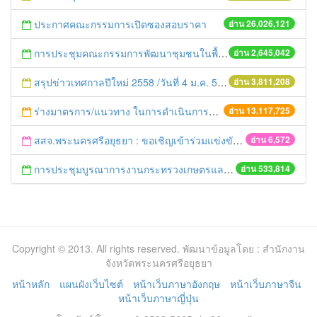
ประกาศคณะกรรมการเปิดซองสอบราคา
อ่าน 26,026,121
การประชุมคณะกรรมการพัฒนาชุมชนในพื้นที่รอบโรงไฟฟ้า (คพรฟ.) ครั้งที่ 2/2558 กองทุนพัฒนาไฟฟ้าบริษัท โรจนะเพาเวอร์ จำกัด
อ่าน 2,645,042
สรุปข่าวเทศกาลปีใหม่ 2558 /วันที่ 4 ม.ค. 58
อ่าน 3,811,208
ร่างมาตรการ/แนวทาง ในการดำเนินการประกอบการตรวจราชการแบบบูรณาการ
อ่าน 13,117,725
สสจ.พระนครศรีอยุธยา : ขอเชิญเข้าร่วมแข่งขันฮูล่าฮูป
อ่าน 6,572
การประชุมบูรณาการงานกระทรวงเกษตรและสหกรณ์สู่การปฏิบัติในระดับพื้นที่ ครั้งที่1/2558
อ่าน 533,814
Copyright © 2013. All rights reserved. พัฒนาข้อมูลโดย : สำนักงาน
จังหวัดพระนครศรีอยุธยา
หน้าหลัก
แผนผังเว็บไซต์
หน้าเว็บภาษาอังกฤษ
หน้าเว็บภาษาจีน
หน้าเว็บภาษาญี่ปุ่น