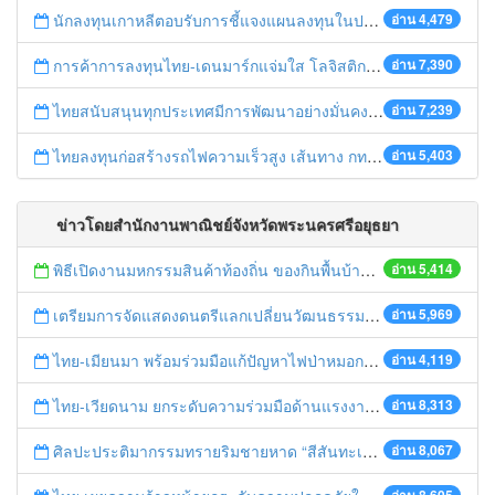
นักลงทุนเกาหลีตอบรับการชี้แจงแผนลงทุนในประเทศไทย
อ่าน 4,479
การค้าการลงทุนไทย-เดนมาร์กแจ่มใส โลจิสติกส์ไทยโดดเด่นในภูมิภาค
อ่าน 7,390
ไทยสนับสนุนทุกประเทศมีการพัฒนาอย่างมั่นคง มั่งคั่ง ยั่งยืน ในการประชุม Boao Forum for Asia
อ่าน 7,239
ไทยลงทุนก่อสร้างรถไฟความเร็วสูง เส้นทาง กทม.-นครราชสีมา
อ่าน 5,403
ข่าวโดยสำนักงานพาณิชย์จังหวัดพระนครศรีอยุธยา
พิธีเปิดงานมหกรรมสินค้าท้องถิ่น ของกินพื้นบ้าน งานสรงน้ำหลวงปู่ทวด และเปิดศูนย์เครือข่ายธุรกิจ Biz Club จังหวัดพระนครศรีอยุธยา
อ่าน 5,414
เตรียมการจัดแสดงดนตรีแลกเปลี่ยนวัฒนธรรมไทย-บรูไนฯ "อาไล พาเพลิน”
อ่าน 5,969
ไทย-เมียนมา พร้อมร่วมมือแก้ปัญหาไฟป่าหมอกควัน เตรียมพร้อมเปิดช่องทางห้วยต้นนุ่นเป็นด่านถาวร
อ่าน 4,119
ไทย-เวียดนาม ยกระดับความร่วมมือด้านแรงงานระหว่างประเทศสู่การพัฒนาที่ยั่งยืน
อ่าน 8,313
ศิลปะประติมากรรมทรายริมชายหาด “สีสันทะเลชุมพร สู่อาเซียน”
อ่าน 8,067