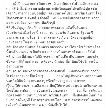
เมื่อปีก่อนสายการบินแห่งชาติ ลาวบินตรงไปไกลถึงประเทศ
เกาหลี อีกไม่ช้าจะขยายปลายทางบินไกลออกไปจนถึงญี่ปุ่น เช่น
เดียวกับสายการบินของญี่ปุ่น ที่จะบินตรงไปยังนครเวียงจันทน์ โดย
ไม่ต้องผ่านประเทศที่ 3 อีกต่อไป ทั้ง 2 ฝ่ายเซ็นเอกสารความตกลง
ความร่วมมือระหว่างกันเมื่อเร็วๆนี้
พิธีเซ็นสัญญาเกี่ยวกับการขนส่งทางอากาศจัดขึ้นในนคร
เวียงจันทน์ เมื่อเร็วๆ นี้ ระหว่างนายบุนจัน สินทะวง รัฐมนตรี
ว่าการกระทรวงโยธาธิการและขนส่ง กับเอกอัครราชทูตญี่ปุ่น
ประจำลาว ในฐานะผู้แทนของรัฐบาลญี่ปุ่น
อธิบดีกรมการบินพลเรือนลาว กล่าวว่า2 ฝ่ายได้หารือเกี่ยวกับเรื่อง
นี้มาเป็นเวลา 7-8 ปีแล้ว แต่สายการบินแห่งชาติของลาวยังไม่
พร้อม และที่ผ่านมา ได้มีการทดลองเปิดเที่ยวบินแบบเช่าเหมาลำ
ซึ่งพบว่ามีผู้โดยสารอย่างเพียงพอ นักท่องเที่ยวนิยมใช้บริการเป็น
จำนวนมาก
ตามตัวเลขของทางการตลอดหลายปีมานี้ มีนักท่องเที่ยวชาวญี่ปุ่น
ไปเที่ยวลาวมากขึ้นเรื่อยๆ ส่วนใหญ่เดินทาผ่านกรุงฮานอย
นครโฮจิมินห์ กรุงพนมเปญ หรือเสียมราฐ และกรุงเทพฯ
ญี่ปุ่น ให้ความช่วยเหลือ และเป็นผู้ให้การสนับสนุนด้านเงินทุนราย
ใหญ่ในการพัฒนาการบินพลเรือนของลาว รวมทั้งการพัฒนา
ก่อสร้างสนามบินนานาชาตินครเวียงจันทน์ ซึ่งปัจจุบันเป็นสนาม
บินขนาดใหญ่ที่ได้มาตรฐานระดับโลก สามารถรับการขึ้นลงของ
เครื่องบินโดยสารขนาด 400 ที่นั่งขึ้นไปได้