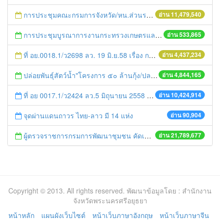
การประชุมคณะกรมการจังหวัด/หน.ส่วนราชการประจำเดือน มิถุนายน 2558
อ่าน 11,479,540
การประชุมบูรณาการงานกระทรวงเกษตรและสหกรณ์สู่การปฏิบัติในระดับพื้นที่ ครั้งที่1/2558
อ่าน 533,865
ที่ อย.0018.1/ว2698 ลว. 19 มิ.ย.58 เรื่อง การแก้ไขปัญหาหนี้สินให้แก่เกษตรกร
อ่าน 4,437,234
ปล่อยพันธุ์สัตว์น้ำ"โครงการ ๕๐ ล้านกุ้ง/ปลา ฟื้นชีวิตใหม่ให้เจ้าพระยา
อ่าน 4,844,165
ที่ อย 0017.1/ว2424 ลว.5 มิถุนายน 2558 เรื่อง แจ้งกำหนดตรวจประเมินและให้คะแนนหน่วยงานที่สมัครเข้าร่วมโครงการพัฒนาหน่วยงานต้นแบบในการจัดตั้งศูนย์ข้อมูลข่าวสารของราชการฯ ประจำปีงบประมาณ พ.ศ. 2558
อ่าน 10,424,914
จุดผ่านแดนถาวร ไทย-ลาว มี 14 แห่ง
อ่าน 90,904
ผู้ตรวจราชการกรมการพัฒนาชุมชน คัดเลือกข้าราชการและลูกจ้างดีเด่น และหน่วยงานพัฒนาชุมชนใสสะอาด ประจำปี ๒๕๕๔
อ่าน 21,789,677
Copyright © 2013. All rights reserved. พัฒนาข้อมูลโดย : สำนักงาน
จังหวัดพระนครศรีอยุธยา
หน้าหลัก
แผนผังเว็บไซต์
หน้าเว็บภาษาอังกฤษ
หน้าเว็บภาษาจีน