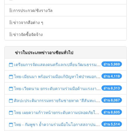
การประกวด/ชิงรางวัล
ข่าวจากสือต่าง ๆ
ข่าวจัดซื้อจัดจ้าง
ข่าวในประเภทข่าวอาเซียนทั่วไป
เตรียมการจัดแสดงดนตรีแลกเปลี่ยนวัฒนธรรมไทย-บรูไนฯ "อาไล พาเพลิน”
อ่าน 5,969
ไทย-เมียนมา พร้อมร่วมมือแก้ปัญหาไฟป่าหมอกควัน เตรียมพร้อมเปิดช่องทางห้วยต้นนุ่นเป็นด่านถาวร
อ่าน 4,119
ไทย-เวียดนาม ยกระดับความร่วมมือด้านแรงงานระหว่างประเทศสู่การพัฒนาที่ยั่งยืน
อ่าน 8,313
ศิลปะประติมากรรมทรายริมชายหาด “สีสันทะเลชุมพร สู่อาเซียน”
อ่าน 8,067
ไทย เผยความก้าวหน้ายกระดับความปลอดภัยในการทำงานสู่มาตรฐานสากล
อ่าน 8,605
ไทย - กัมพูชา ย้ำความร่วมมือในโอกาสสถาปนาความสัมพันธ์ทางการทูตครบรอบ 65 ปี
อ่าน 5,514