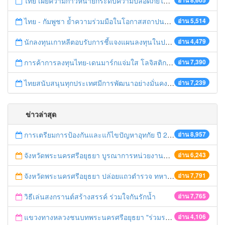
ไทย เผยความก้าวหน้ายกระดับความปลอดภัยในการทำงานสู่มาตรฐานสากล
อ่าน 8,605
ไทย - กัมพูชา ย้ำความร่วมมือในโอกาสสถาปนาความสัมพันธ์ทางการทูตครบรอบ 65 ปี
อ่าน 5,514
นักลงทุนเกาหลีตอบรับการชี้แจงแผนลงทุนในประเทศไทย
อ่าน 4,479
การค้าการลงทุนไทย-เดนมาร์กแจ่มใส โลจิสติกส์ไทยโดดเด่นในภูมิภาค
อ่าน 7,390
ไทยสนับสนุนทุกประเทศมีการพัฒนาอย่างมั่นคง มั่งคั่ง ยั่งยืน ในการประชุม Boao Forum for Asia
อ่าน 7,239
ข่าวล่าสุด
การเตรียมการป้องกันและแก้ไขปัญหาอุทกัย ปี 2561
อ่าน 8,957
จังหวัดพระนครศรีอยุธยา บูรณาการหน่วยงานที่เกี่ยวข้อง ลงพื้นที่จัดระเบียบและดำเนินมาตรการตามบทลงโทษสูงสุดกับผู้ประกอบการร้านค้าที่ยังฝ่าฝืนตั้งร้านค้ารุกล้ำเขตพื้นที่ทางหลวง เตรียมความปลอดภัยก่อนเทศกาลสงกรานต์
อ่าน 6,243
จังหวัดพระนครศรีอยุธยา ปล่อยแถวตำรวจ ทหาร ฝ่ายปกครอง กว่า 100 นาย ตรวจเข้มท่ารถสาธารณะ สถานีขนส่งรถโดยสาร วินรถตู้ และสถานีรถไฟ เตรียมรับมือเทศกาลสงกรานต์
อ่าน 7,791
วิธีเล่นสงกรานต์สร้างสรรค์ ร่วมใจกันรักน้ำ
อ่าน 7,765
แขวงทางหลวงชนบทพระนครศรีอยุธยา "ร่วมรณรงค์ ขับช้า เปิดไฟหน้า คาดเข็มขัด" เทศกาลสงกรานต์ ปี 2561
อ่าน 4,106