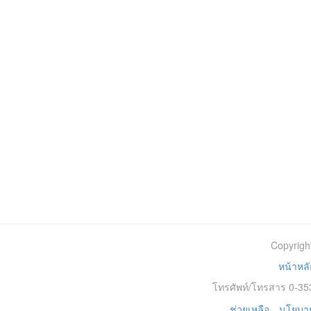
Copyrigh
หน้าหลั
โทรศัพท์/โทรสาร 0-353
ช่วยเหลือ
นโยบาย