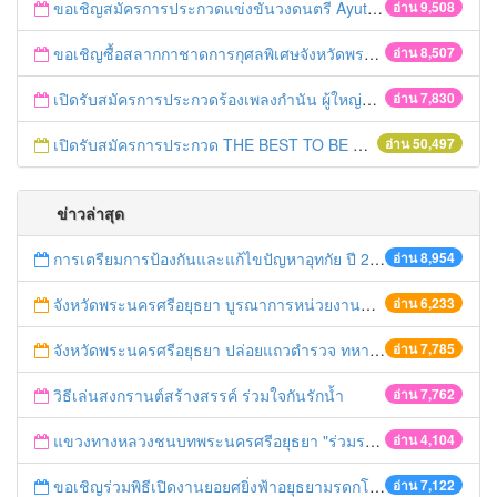
ขอเชิญสมัครการประกวดแข่งขันวงดนตรี Ayutthaya battle of the bands
อ่าน 9,508
ขอเชิญซื้อสลากกาชาดการกุศลพิเศษจังหวัดพระนครศรีอยุธยา 2560
อ่าน 8,507
เปิดรับสมัครการประกวดร้องเพลงกำนัน ผู้ใหญ่บ้าน ฯลฯ
อ่าน 7,830
เปิดรับสมัครการประกวด THE BEST TO BE NUMBER ONE
อ่าน 50,497
ข่าวล่าสุด
การเตรียมการป้องกันและแก้ไขปัญหาอุทกัย ปี 2561
อ่าน 8,954
จังหวัดพระนครศรีอยุธยา บูรณาการหน่วยงานที่เกี่ยวข้อง ลงพื้นที่จัดระเบียบและดำเนินมาตรการตามบทลงโทษสูงสุดกับผู้ประกอบการร้านค้าที่ยังฝ่าฝืนตั้งร้านค้ารุกล้ำเขตพื้นที่ทางหลวง เตรียมความปลอดภัยก่อนเทศกาลสงกรานต์
อ่าน 6,233
จังหวัดพระนครศรีอยุธยา ปล่อยแถวตำรวจ ทหาร ฝ่ายปกครอง กว่า 100 นาย ตรวจเข้มท่ารถสาธารณะ สถานีขนส่งรถโดยสาร วินรถตู้ และสถานีรถไฟ เตรียมรับมือเทศกาลสงกรานต์
อ่าน 7,785
วิธีเล่นสงกรานต์สร้างสรรค์ ร่วมใจกันรักน้ำ
อ่าน 7,762
แขวงทางหลวงชนบทพระนครศรีอยุธยา "ร่วมรณรงค์ ขับช้า เปิดไฟหน้า คาดเข็มขัด" เทศกาลสงกรานต์ ปี 2561
อ่าน 4,104
ขอเชิญร่วมพิธีเปิดงานยอยศยิ่งฟ้าอยุธยามรดกโลก
อ่าน 7,122