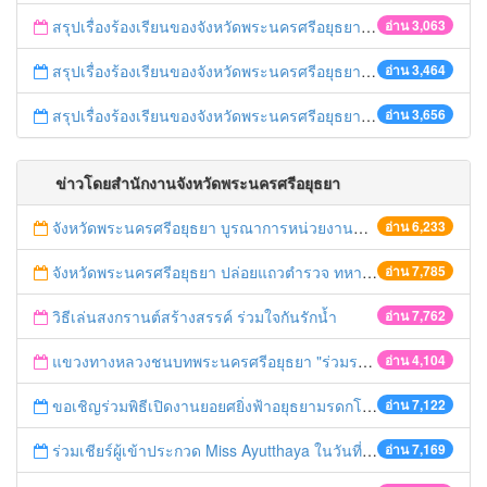
สรุปเรื่องร้องเรียนของจังหวัดพระนครศรีอยุธยา ประจำวันที่ 20-24 กรกฎาคม 2558
อ่าน 3,063
สรุปเรื่องร้องเรียนของจังหวัดพระนครศรีอยุธยา ประจำวันที่ 13-17 กรกฎาคม 2558
อ่าน 3,464
สรุปเรื่องร้องเรียนของจังหวัดพระนครศรีอยุธยา ประจำวันที่ 6-10 กรกฎาคม 2558
อ่าน 3,656
ข่าวโดยสำนักงานจังหวัดพระนครศรีอยุธยา
จังหวัดพระนครศรีอยุธยา บูรณาการหน่วยงานที่เกี่ยวข้อง ลงพื้นที่จัดระเบียบและดำเนินมาตรการตามบทลงโทษสูงสุดกับผู้ประกอบการร้านค้าที่ยังฝ่าฝืนตั้งร้านค้ารุกล้ำเขตพื้นที่ทางหลวง เตรียมความปลอดภัยก่อนเทศกาลสงกรานต์
อ่าน 6,233
จังหวัดพระนครศรีอยุธยา ปล่อยแถวตำรวจ ทหาร ฝ่ายปกครอง กว่า 100 นาย ตรวจเข้มท่ารถสาธารณะ สถานีขนส่งรถโดยสาร วินรถตู้ และสถานีรถไฟ เตรียมรับมือเทศกาลสงกรานต์
อ่าน 7,785
วิธีเล่นสงกรานต์สร้างสรรค์ ร่วมใจกันรักน้ำ
อ่าน 7,762
แขวงทางหลวงชนบทพระนครศรีอยุธยา "ร่วมรณรงค์ ขับช้า เปิดไฟหน้า คาดเข็มขัด" เทศกาลสงกรานต์ ปี 2561
อ่าน 4,104
ขอเชิญร่วมพิธีเปิดงานยอยศยิ่งฟ้าอยุธยามรดกโลก
อ่าน 7,122
ร่วมเชียร์ผู้เข้าประกวด Miss Ayutthaya ในวันที่ 15 ธันวาคม 2560
อ่าน 7,169