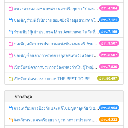
แขวงทางหลวงชนบทพระนครศรีอยุธยา "ร่วมรณรงค์ ขับช้า เปิดไฟหน้า คาดเข็มขัด" เทศกาลสงกรานต์ ปี 2561
อ่าน 4,104
ขอเชิญร่วมพิธีเปิดงานยอยศยิ่งฟ้าอยุธยามรดกโลก
อ่าน 7,121
ร่วมเชียร์ผู้เข้าประกวด Miss Ayutthaya ในวันที่ 15 ธันวาคม 2560
อ่าน 7,169
ขอเชิญสมัครการประกวดแข่งขันวงดนตรี Ayutthaya battle of the bands
อ่าน 9,507
ขอเชิญซื้อสลากกาชาดการกุศลพิเศษจังหวัดพระนครศรีอยุธยา 2560
อ่าน 8,507
เปิดรับสมัครการประกวดร้องเพลงกำนัน ผู้ใหญ่บ้าน ฯลฯ
อ่าน 7,830
เปิดรับสมัครการประกวด THE BEST TO BE NUMBER ONE
อ่าน 50,497
ข่าวล่าสุด
การเตรียมการป้องกันและแก้ไขปัญหาอุทกัย ปี 2561
อ่าน 8,954
จังหวัดพระนครศรีอยุธยา บูรณาการหน่วยงานที่เกี่ยวข้อง ลงพื้นที่จัดระเบียบและดำเนินมาตรการตามบทลงโทษสูงสุดกับผู้ประกอบการร้านค้าที่ยังฝ่าฝืนตั้งร้านค้ารุกล้ำเขตพื้นที่ทางหลวง เตรียมความปลอดภัยก่อนเทศกาลสงกรานต์
อ่าน 6,233