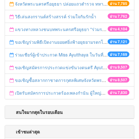
จังหวัดพระนครศรีอยุธยา ปล่อยแถวตำรวจ ทหาร ฝ่ายปกครอง กว่า 100 นาย ตรวจเข้มท่ารถสาธารณะ สถานีขนส่งรถโดยสาร วินรถตู้ และสถานีรถไฟ เตรียมรับมือเทศกาลสงกรานต์
อ่าน 7,785
วิธีเล่นสงกรานต์สร้างสรรค์ ร่วมใจกันรักน้ำ
อ่าน 7,762
แขวงทางหลวงชนบทพระนครศรีอยุธยา "ร่วมรณรงค์ ขับช้า เปิดไฟหน้า คาดเข็มขัด" เทศกาลสงกรานต์ ปี 2561
อ่าน 4,104
ขอเชิญร่วมพิธีเปิดงานยอยศยิ่งฟ้าอยุธยามรดกโลก
อ่าน 7,121
ร่วมเชียร์ผู้เข้าประกวด Miss Ayutthaya ในวันที่ 15 ธันวาคม 2560
อ่าน 7,169
ขอเชิญสมัครการประกวดแข่งขันวงดนตรี Ayutthaya battle of the bands
อ่าน 9,507
ขอเชิญซื้อสลากกาชาดการกุศลพิเศษจังหวัดพระนครศรีอยุธยา 2560
อ่าน 8,507
เปิดรับสมัครการประกวดร้องเพลงกำนัน ผู้ใหญ่บ้าน ฯลฯ
อ่าน 7,830
สนใจมากสุดในรอบเดือน
เข้าชมล่าสุด