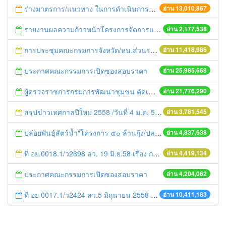
ร่างมาตรการ/แนวทาง ในการดำเนินการประกอบการตรวจราชการแบบบูรณาการ
อ่าน 13,010,867
รายงานผลความก้าวหน้าโครงการจัดการแก้ไขปัญหาขยะ สัปดาห์ที่ 9/2558
อ่าน 2,177,538
การประชุมคณะกรมการจังหวัด/หน.ส่วนราชการประจำเดือน มิถุนายน 2558
อ่าน 11,418,986
ประกาศคณะกรรมการเปิดซองสอบราคา
อ่าน 25,985,668
ผู้ตรวจราชการกรมการพัฒนาชุมชน คัดเลือกข้าราชการและลูกจ้างดีเด่น และหน่วยงานพัฒนาชุมชนใสสะอาด ประจำปี ๒๕๕๔
อ่าน 21,776,290
สรุปข่าวเทศกาลปีใหม่ 2558 /วันที่ 4 ม.ค. 58
อ่าน 3,781,545
ปล่อยพันธุ์สัตว์น้ำ"โครงการ ๕๐ ล้านกุ้ง/ปลา ฟื้นชีวิตใหม่ให้เจ้าพระยา
อ่าน 4,837,638
ที่ อย.0018.1/ว2698 ลว. 19 มิ.ย.58 เรื่อง การแก้ไขปัญหาหนี้สินให้แก่เกษตรกร
อ่าน 4,419,134
ประกาศคณะกรรมการเปิดซองสอบราคา
อ่าน 4,204,062
ที่ อย 0017.1/ว2424 ลว.5 มิถุนายน 2558 เรื่อง แจ้งกำหนดตรวจประเมินและให้คะแนนหน่วยงานที่สมัครเข้าร่วมโครงการพัฒนาหน่วยงานต้นแบบในการจัดตั้งศูนย์ข้อมูลข่าวสารของราชการฯ ประจำปีงบประมาณ พ.ศ. 2558
อ่าน 10,411,183