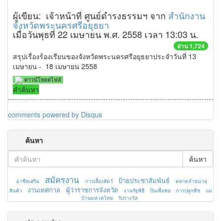
ผู้เขียน: เจ้าหน้าที่ ศูนย์ดำรงธรรมฯ จาก
สำนักงาน
จังหวัดพระนครศรีอยุธยา
เมื่อวันพุธที่ 22 เมษายน พ.ศ. 2558 เวลา 13:03 น.
อ่าน 1,724
สรุปเรื่องร้องเรียนของจังหวัดพระนครศรีอยุธยาประจำวันที่ 13
เมษายน - 18 เมษายน 2558
ดาวน์โหลดไฟล์
คำค้นหา
comments powered by
Disqus
ค้นหา
ค้นหา
สมัครงาน
ป้ายประชาสัมพันธ์
อาชีพเสริม
การเลี้ยงสัตว์
ตลาดจำหน่าย
งานเทศกาล
ผู้ว่าราชการจังหวัด
สินค้า
งานรัฐพิธี
ปั่นเพื่อพ่อ
การปลูกพืช
แม่
บ้านมหาดไทย
รับรางวัล