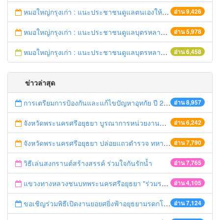
หมอใหญ่กรุงเก่า : แนะประชาชนดูแลตนเองให้ห่างไกลวัณโรค
อ่าน 9,426
หมอใหญ่กรุงเก่า : แนะประชาชนดูแลบุตรหลาน ป้องกันเด็กจมน้ำตายในช่วงฤดูร้อน
อ่าน 5,978
หมอใหญ่กรุงเก่า : แนะประชาชนดูแลบุตรหลาน ป้องกันเด็กจมน้ำตายในช่วงฤดูร้อน
อ่าน 6,458
ข่าวล่าสุด
การเตรียมการป้องกันและแก้ไขปัญหาอุทกัย ปี 2561
อ่าน 8,957
จังหวัดพระนครศรีอยุธยา บูรณาการหน่วยงานที่เกี่ยวข้อง ลงพื้นที่จัดระเบียบและดำเนินมาตรการตามบทลงโทษสูงสุดกับผู้ประกอบการร้านค้าที่ยังฝ่าฝืนตั้งร้านค้ารุกล้ำเขตพื้นที่ทางหลวง เตรียมความปลอดภัยก่อนเทศกาลสงกรานต์
อ่าน 6,242
จังหวัดพระนครศรีอยุธยา ปล่อยแถวตำรวจ ทหาร ฝ่ายปกครอง กว่า 100 นาย ตรวจเข้มท่ารถสาธารณะ สถานีขนส่งรถโดยสาร วินรถตู้ และสถานีรถไฟ เตรียมรับมือเทศกาลสงกรานต์
อ่าน 7,790
วิธีเล่นสงกรานต์สร้างสรรค์ ร่วมใจกันรักน้ำ
อ่าน 7,765
แขวงทางหลวงชนบทพระนครศรีอยุธยา "ร่วมรณรงค์ ขับช้า เปิดไฟหน้า คาดเข็มขัด" เทศกาลสงกรานต์ ปี 2561
อ่าน 4,105
ขอเชิญร่วมพิธีเปิดงานยอยศยิ่งฟ้าอยุธยามรดกโลก
อ่าน 7,124