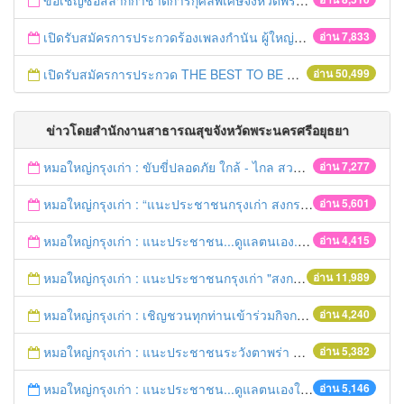
ขอเชิญซื้อสลากกาชาดการกุศลพิเศษจังหวัดพระนครศรีอยุธยา 2560
เปิดรับสมัครการประกวดร้องเพลงกำนัน ผู้ใหญ่บ้าน ฯลฯ
อ่าน 7,833
เปิดรับสมัครการประกวด THE BEST TO BE NUMBER ONE
อ่าน 50,499
ข่าวโดยสำนักงานสาธารณสุขจังหวัดพระนครศรีอยุธยา
หมอใหญ่กรุงเก่า : ขับขี่ปลอดภัย ใกล้ - ไกล สวมหมวกนิรภัย
อ่าน 7,277
หมอใหญ่กรุงเก่า : “แนะประชาชนกรุงเก่า สงกรานต์ร่วมขับขี่ปลอดภัย
อ่าน 5,601
หมอใหญ่กรุงเก่า : แนะประชาชน...ดูแลตนเอง...“รับมือภัยแล้ง”
อ่าน 4,415
หมอใหญ่กรุงเก่า : แนะประชาชนกรุงเก่า "สงกรานต์ขับขี่ปลอดภัย"
อ่าน 11,989
หมอใหญ่กรุงเก่า : เชิญชวนทุกท่านเข้าร่วมกิจกรรมวิ่งเพื่อสุขภาพ 7เมษายนนี้ 5โมงเย็น
อ่าน 4,240
หมอใหญ่กรุงเก่า : แนะประชาชนระวังตาพร่า ปวดศีรษะ ชาครึ่งซีก เสี่ยงอัมพฤกษ์ อัมพาต
อ่าน 5,382
หมอใหญ่กรุงเก่า : แนะประชาชน...ดูแลตนเองให้ห่างไกลโรค...ในช่วงฤดูร้อน
อ่าน 5,146