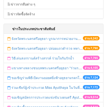
ข่าวจากสือต่าง ๆ
ข่าวจัดซื้อจัดจ้าง
ข่าวในประเภทประชาสัมพันธ์
จังหวัดพระนครศรีอยุธยา บูรณาการหน่วยงานที่เกี่ยวข้อง ลงพื้นที่จัดระเบียบและดำเนินมาตรการตามบทลงโทษสูงสุดกับผู้ประกอบการร้านค้าที่ยังฝ่าฝืนตั้งร้านค้ารุกล้ำเขตพื้นที่ทางหลวง เตรียมความปลอดภัยก่อนเทศกาลสงกรานต์
อ่าน 6,242
จังหวัดพระนครศรีอยุธยา ปล่อยแถวตำรวจ ทหาร ฝ่ายปกครอง กว่า 100 นาย ตรวจเข้มท่ารถสาธารณะ สถานีขนส่งรถโดยสาร วินรถตู้ และสถานีรถไฟ เตรียมรับมือเทศกาลสงกรานต์
อ่าน 7,790
วิธีเล่นสงกรานต์สร้างสรรค์ ร่วมใจกันรักน้ำ
อ่าน 7,765
แขวงทางหลวงชนบทพระนครศรีอยุธยา "ร่วมรณรงค์ ขับช้า เปิดไฟหน้า คาดเข็มขัด" เทศกาลสงกรานต์ ปี 2561
อ่าน 4,105
ขอเชิญร่วมพิธีเปิดงานยอยศยิ่งฟ้าอยุธยามรดกโลก
อ่าน 7,124
ร่วมเชียร์ผู้เข้าประกวด Miss Ayutthaya ในวันที่ 15 ธันวาคม 2560
อ่าน 7,172
ขอเชิญสมัครการประกวดแข่งขันวงดนตรี Ayutthaya battle of the bands
อ่าน 9,514
อ่าน 8,510