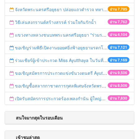
จังหวัดพระนครศรีอยุธยา ปล่อยแถวตำรวจ ทหาร ฝ่ายปกครอง กว่า 100 นาย ตรวจเข้มท่ารถสาธารณะ สถานีขนส่งรถโดยสาร วินรถตู้ และสถานีรถไฟ เตรียมรับมือเทศกาลสงกรานต์
อ่าน 7,785
วิธีเล่นสงกรานต์สร้างสรรค์ ร่วมใจกันรักน้ำ
อ่าน 7,762
แขวงทางหลวงชนบทพระนครศรีอยุธยา "ร่วมรณรงค์ ขับช้า เปิดไฟหน้า คาดเข็มขัด" เทศกาลสงกรานต์ ปี 2561
อ่าน 4,104
ขอเชิญร่วมพิธีเปิดงานยอยศยิ่งฟ้าอยุธยามรดกโลก
อ่าน 7,121
ร่วมเชียร์ผู้เข้าประกวด Miss Ayutthaya ในวันที่ 15 ธันวาคม 2560
อ่าน 7,169
ขอเชิญสมัครการประกวดแข่งขันวงดนตรี Ayutthaya battle of the bands
อ่าน 9,506
ขอเชิญซื้อสลากกาชาดการกุศลพิเศษจังหวัดพระนครศรีอยุธยา 2560
อ่าน 8,506
เปิดรับสมัครการประกวดร้องเพลงกำนัน ผู้ใหญ่บ้าน ฯลฯ
อ่าน 7,830
สนใจมากสุดในรอบเดือน
เข้าชมล่าสุด