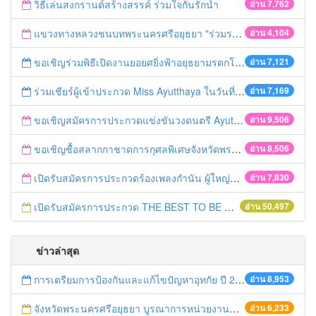
วิธีเล่นสงกรานต์สร้างสรรค์ ร่วมใจกันรักน้ำ
อ่าน 7,762
แขวงทางหลวงชนบทพระนครศรีอยุธยา "ร่วมรณรงค์ ขับช้า เปิดไฟหน้า คาดเข็มขัด" เทศกาลสงกรานต์ ปี 2561
อ่าน 4,104
ขอเชิญร่วมพิธีเปิดงานยอยศยิ่งฟ้าอยุธยามรดกโลก
อ่าน 7,121
ร่วมเชียร์ผู้เข้าประกวด Miss Ayutthaya ในวันที่ 15 ธันวาคม 2560
อ่าน 7,169
ขอเชิญสมัครการประกวดแข่งขันวงดนตรี Ayutthaya battle of the bands
อ่าน 9,506
ขอเชิญซื้อสลากกาชาดการกุศลพิเศษจังหวัดพระนครศรีอยุธยา 2560
อ่าน 8,506
เปิดรับสมัครการประกวดร้องเพลงกำนัน ผู้ใหญ่บ้าน ฯลฯ
อ่าน 7,830
เปิดรับสมัครการประกวด THE BEST TO BE NUMBER ONE
อ่าน 50,497
ข่าวล่าสุด
การเตรียมการป้องกันและแก้ไขปัญหาอุทกัย ปี 2561
อ่าน 8,953
จังหวัดพระนครศรีอยุธยา บูรณาการหน่วยงานที่เกี่ยวข้อง ลงพื้นที่จัดระเบียบและดำเนินมาตรการตามบทลงโทษสูงสุดกับผู้ประกอบการร้านค้าที่ยังฝ่าฝืนตั้งร้านค้ารุกล้ำเขตพื้นที่ทางหลวง เตรียมความปลอดภัยก่อนเทศกาลสงกรานต์
อ่าน 6,233