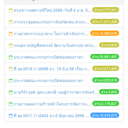
สรุปข่าวเทศกาลปีใหม่ 2558 /วันที่ 4 ม.ค. 58
อ่าน 3,777,331
การประชุมคณะกรมการจังหวัด/หน.ส่วนราชการประจำเดือน มิถุนายน 2558
อ่าน 11,411,429
ร่างมาตรการ/แนวทาง ในการดำเนินการประกอบการตรวจราชการแบบบูรณาการ
อ่าน 12,995,649
กรมตรวจบัญชีสหกรณ์ จัดงานวันสถาปนาครบรอบ ๖๒ ปี
อ่าน 6,843
ประกาศคณะกรรมการเปิดซองสอบราคา
อ่าน 25,981,497
ที่ อย.0018.1/ว2698 ลว. 19 มิ.ย.58 เรื่อง การแก้ไขปัญหาหนี้สินให้แก่เกษตรกร
อ่าน 4,417,444
ประกาศคณะกรรมการเปิดซองสอบราคา
อ่าน 4,203,510
นายวีร์รวุทธ์ ปุตระเศรณี รองผู้ว่าราชการจังหวัดพระนครศรีอยุธยา ร่วมประชุมรับการตรวจราชการของผู้ตรวจราชการกระทรวงมหาดไทย เขต 1และเขต 3 (นายพิเชษฐ ไพบูลย์ศิริ)
อ่าน 3,842
รายงานผลความก้าวหน้าโครงการจัดการแก้ไขปัญหาขยะ สัปดาห์ที่ 9/2558
อ่าน 2,176,827
ที่ อย 0017.1/ว2424 ลว.5 มิถุนายน 2558 เรื่อง แจ้งกำหนดตรวจประเมินและให้คะแนนหน่วยงานที่สมัครเข้าร่วมโครงการพัฒนาหน่วยงานต้นแบบในการจัดตั้งศูนย์ข้อมูลข่าวสารของราชการฯ ประจำปีงบประมาณ พ.ศ. 2558
อ่าน 10,410,074