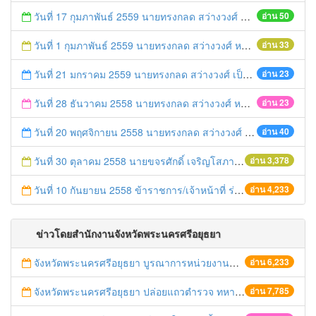
วันที่ 17 กุมภาพันธ์ 2559 นายทรงกลด สว่างวงศ์ นำทีมข้าราชการร่วมพบปะหารือ "สภากาแฟ"
อ่าน 50
วันที่ 1 กุมภาพันธ์ 2559 นายทรงกลด สว่างวงศ์ หน.สนจ. นำทีมข้าราชการ/เจ้าหน้าที่/ ลูกจ้างสำนักงานจังหวัด ร่วมแสดงความยินดีเนื่องในโอกาสวันคล้ายวันเกิด นายประยูร รัตนเสนีย์
อ่าน 33
วันที่ 21 มกราคม 2559 นายทรงกลด สว่างวงศ์ เป็นประธานในการประชุมจัดทำแผนพัฒนาคุณภาพการให้บริการสำนักงานจังหวัดพระนครศรีอยุธยา
อ่าน 23
วันที่ 28 ธันวาคม 2558 นายทรงกลด สว่างวงศ์ หน.สนจ. เปิดการประชุมซักซ้อมแนวทางการใช้งานระบบสารบรรณอิเล็กทรอนิกส์ในการออกเลขที่หนังสืออัตโนมัติ
อ่าน 23
วันที่ 20 พฤศจิกายน 2558 นายทรงกลด สว่างวงศ์ หน.สนจ. นำข้าราชการ เจ้าหน้าที่ ลูกจ้างสำนักงานจังหวัดพระนครศรีอยุธยาร่วมกิจกรรม Big Cleaning Day
อ่าน 40
วันที่ 30 ตุลาคม 2558 นายขจรศักดิ์ เจริญโสภา รองผวจฯ เป็นประธานการประชุมสำนักงานจังหวัด
อ่าน 3,378
วันที่ 10 กันยายน 2558 ข้าราชการ/เจ้าหน้าที่ ร่วมแสดงความยินดี ผู้ว่าฯ
อ่าน 4,233
ข่าวโดยสำนักงานจังหวัดพระนครศรีอยุธยา
จังหวัดพระนครศรีอยุธยา บูรณาการหน่วยงานที่เกี่ยวข้อง ลงพื้นที่จัดระเบียบและดำเนินมาตรการตามบทลงโทษสูงสุดกับผู้ประกอบการร้านค้าที่ยังฝ่าฝืนตั้งร้านค้ารุกล้ำเขตพื้นที่ทางหลวง เตรียมความปลอดภัยก่อนเทศกาลสงกรานต์
อ่าน 6,233
จังหวัดพระนครศรีอยุธยา ปล่อยแถวตำรวจ ทหาร ฝ่ายปกครอง กว่า 100 นาย ตรวจเข้มท่ารถสาธารณะ สถานีขนส่งรถโดยสาร วินรถตู้ และสถานีรถไฟ เตรียมรับมือเทศกาลสงกรานต์
อ่าน 7,785