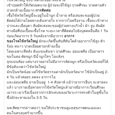
เข้าปอดทำให้เกิดปอดบวม ผู้ป่วยจะมีไข้สูง ปวดศีรษะ ปวดตามตัว
ปวดกล้ามเนื้อมาก
การติดต่อ
เชื้อไข้หวัดใหญ่นี้จะอยู่ในน้ำมูก น้ำลาย หรือเสมหะของผู้ป่วย
ติดต่อได้ง่ายโดยทางเดินหายใจ จากการไอหรือจาม เชื้อจะเข้าทาง
ปากและเยื่อบุตา สัมผัสเสมหะของผู้ป่วยทางแก้วน้ำ ผ้า จูบ สัมผัส
ทางมือที่ปนเปื้อนเชื้อโรค ระยะเวลาที่ติดต่อไปยังบุคคลอื่นคือ 1 วัน
ก่อนเกิดอาการ 5 วันหลังจากมีอาการ
อาการ
ของโรคไข้หวัดใหญ่
มักจะเกิดขึ้นทันทีทันใดด้วยอาการไข้สูง ตัว
ร้อน หนาว ปวดเมื่อยตามกล้ามเนื้อ
โดยเฉพาะที่หลัง ต้นแขนต้นขา ปวดศีรษะ อ่อนเพลีย เบื่ออาหาร
ขมในคอ คัดจมูก มีน้ำมูกใสๆ ไอแห้งๆ
จุกแน่นท้อง แต่บางรายอาจไม่มีอาการคัดจมูก หรือเป็นหวัดเลยก็ได้
มีข้อสังเกตว่าไข้หวัดใหญ่
มักเป็นหวัดน้อย แต่ไข้หวัดธรรมดามักเป็นหวัดมาก ไข้มักเป็นอยู่ 2-
4 วัน แล้วค่อยๆ ลดลง อาการไอ
และอ่อนเพลีย อาจเป็นอยู่ 1-4 สัปดาห์ แม้ว่าอาการอื่นๆ จะหายลง
แล้ว บางรายเมื่อหายจากไข้หวัดใหญ่แล้วอาจมีอาการเวียนศีรษะ
เมารถ เมาเรือเนื่องจากการอักเสบของอวัยวะการทรงตัวในหูชั้นใน
ซึ่งมักจะหายเองใน 3-5 วัน
นพ.พิทยาฯกล่าวต่อว่า ขอให้ประชาชนดูแลสุขภาพตนเองและ
คนในครอบครัวมากขึ้น