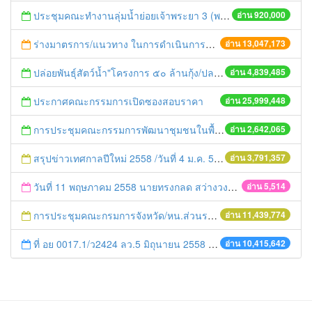
ประชุมคณะทำงานลุ่มน้ำย่อยเจ้าพระยา 3 (พระนครศรีอยุธยา-ปทุมธานี) ครั้งที่ 1/2558
อ่าน 920,000
ร่างมาตรการ/แนวทาง ในการดำเนินการประกอบการตรวจราชการแบบบูรณาการ
อ่าน 13,047,173
ปล่อยพันธุ์สัตว์น้ำ"โครงการ ๕๐ ล้านกุ้ง/ปลา ฟื้นชีวิตใหม่ให้เจ้าพระยา
อ่าน 4,839,485
ประกาศคณะกรรมการเปิดซองสอบราคา
อ่าน 25,999,448
การประชุมคณะกรรมการพัฒนาชุมชนในพื้นที่รอบโรงไฟฟ้า (คพรฟ.) ครั้งที่ 2/2558 กองทุนพัฒนาไฟฟ้าบริษัท โรจนะเพาเวอร์ จำกัด
อ่าน 2,642,065
สรุปข่าวเทศกาลปีใหม่ 2558 /วันที่ 4 ม.ค. 58
อ่าน 3,791,357
วันที่ 11 พฤษภาคม 2558 นายทรงกลด สว่างวงศ์ หัวหน้าสำนักงานจังหวัดพระนครศรีอยุธยา ร่วมประชุมการดำเนินการตามแผนปฏิบัติการแก้ปัญหาในพื้นที่วิกฤติต้องเร่งแก้ไขปัญหาขยะมูลฝอย
อ่าน 5,514
การประชุมคณะกรมการจังหวัด/หน.ส่วนราชการประจำเดือน มิถุนายน 2558
อ่าน 11,439,774
ที่ อย 0017.1/ว2424 ลว.5 มิถุนายน 2558 เรื่อง แจ้งกำหนดตรวจประเมินและให้คะแนนหน่วยงานที่สมัครเข้าร่วมโครงการพัฒนาหน่วยงานต้นแบบในการจัดตั้งศูนย์ข้อมูลข่าวสารของราชการฯ ประจำปีงบประมาณ พ.ศ. 2558
อ่าน 10,415,642