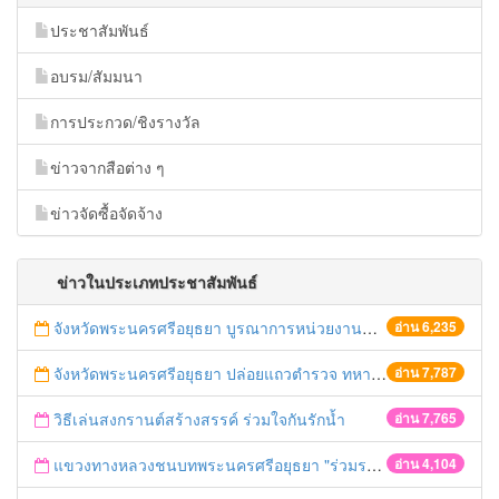
ประชาสัมพันธ์
อบรม/สัมมนา
การประกวด/ชิงรางวัล
ข่าวจากสือต่าง ๆ
ข่าวจัดซื้อจัดจ้าง
ข่าวในประเภทประชาสัมพันธ์
จังหวัดพระนครศรีอยุธยา บูรณาการหน่วยงานที่เกี่ยวข้อง ลงพื้นที่จัดระเบียบและดำเนินมาตรการตามบทลงโทษสูงสุดกับผู้ประกอบการร้านค้าที่ยังฝ่าฝืนตั้งร้านค้ารุกล้ำเขตพื้นที่ทางหลวง เตรียมความปลอดภัยก่อนเทศกาลสงกรานต์
อ่าน 6,235
จังหวัดพระนครศรีอยุธยา ปล่อยแถวตำรวจ ทหาร ฝ่ายปกครอง กว่า 100 นาย ตรวจเข้มท่ารถสาธารณะ สถานีขนส่งรถโดยสาร วินรถตู้ และสถานีรถไฟ เตรียมรับมือเทศกาลสงกรานต์
อ่าน 7,787
วิธีเล่นสงกรานต์สร้างสรรค์ ร่วมใจกันรักน้ำ
อ่าน 7,765
แขวงทางหลวงชนบทพระนครศรีอยุธยา "ร่วมรณรงค์ ขับช้า เปิดไฟหน้า คาดเข็มขัด" เทศกาลสงกรานต์ ปี 2561
อ่าน 4,104