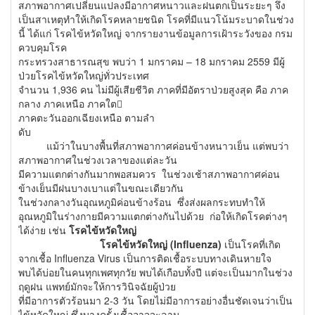
สภาพอากาศเปลี่ยนแปลงมีอากาศหนาวและฝนตกเป็นระยะๆ จึง
เป็นสาเหตุทำให้เกิดโรคหลายชนิด โรคที่มีแนวโน้มระบาดในช่วง
นี้ ได้แก่ โรคไข้หวัดใหญ่ จากรายงานข้อมูลการเฝ้าระวังของ กรม
ควบคุมโรค
กระทรวงสาธารณสุข พบว่า 1 มกราคม – 18 มกราคม 2559 มีผู้
ป่วยโรคไข้หวัดใหญ่ทั่วประเทศ
จำนวน 1,936 คน ไม่มีผู้เสียชีวิต ภาคที่มีอัตราป่วยสูงสุด คือ ภาค
กลาง ภาคเหนือ ภาคใต
ภาคตะวันออกเฉียงเหนือ ตามลํา
ดับ
แม้ว่าในบางพื้นที่สภาพอากาศค่อนข้างหนาวเย็น แต่พบว่า
สภาพอากาศในช่วงเวลาของแต่ละวัน
มีความแตกต่างกันมากพอสมควร ในช่วงเช้าสภาพอากาศค่อน
ข้างเย็นมีฝนบางเบาแต่ในขณะเดียวกัน
ในช่วงกลางวันอุณหภูมิค่อนข้างร้อน ซึ่งส่งผลกระทบทำให้
อุณหภูมิในร่างกายมีความแตกต่างกันไปด้วย ก่อให้เกิดโรคต่างๆ
ได้ง่าย เช่น
โรคไข้หวัดใหญ่
โรคไข้หวัดใหญ่ (Influenza)
เป็นโรคที่เกิด
จากเชื้อ Influenza Virus เป็นการติดเชื้อระบบทางเดินหายใจ
พบได้บ่อยในคนทุกเพศทุกวัย พบได้เกือบทั้งปี แต่จะเป็นมากในช่วง
ฤดูฝน แพทย์มักจะให้การวินิจฉัยผู้ป่วย
ที่มีอาการตัวร้อนมา 2-3 วัน โดยไม่มีอาการอย่างอื่นชัดเจนว่าเป็น
ไข้หวัดใหญ่ ซึ่งบางครั้งเชื้ออาจจะลาม