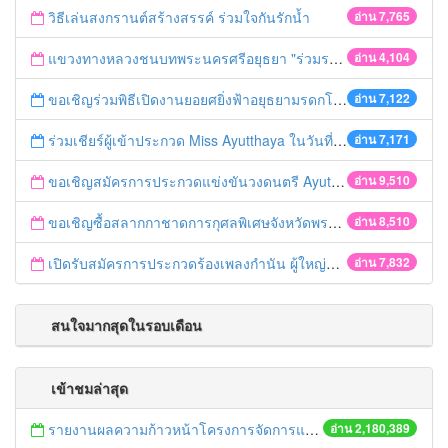
วิธีเล่นสงกรานต์สร้างสรรค์ ร่วมใจกันรักน้ำ
อ่าน 7,765
แขวงทางหลวงชนบทพระนครศรีอยุธยา "ร่วมรณรงค์ ขับช้า เปิดไฟหน้า คาดเข็มขัด" เทศกาลสงกรานต์ ปี 2561
อ่าน 4,104
ขอเชิญร่วมพิธีเปิดงานยอยศยิ่งฟ้าอยุธยามรดกโลก
อ่าน 7,122
ร่วมเชียร์ผู้เข้าประกวด Miss Ayutthaya ในวันที่ 15 ธันวาคม 2560
อ่าน 7,171
ขอเชิญสมัครการประกวดแข่งขันวงดนตรี Ayutthaya battle of the bands
อ่าน 9,510
ขอเชิญซื้อสลากกาชาดการกุศลพิเศษจังหวัดพระนครศรีอยุธยา 2560
อ่าน 8,510
เปิดรับสมัครการประกวดร้องเพลงกำนัน ผู้ใหญ่บ้าน ฯลฯ
อ่าน 7,832
สนใจมากสุดในรอบเดือน
เข้าชมล่าสุด
รายงานผลความก้าวหน้าโครงการจัดการแก้ไขปัญหาขยะ สัปดาห์ที่ 9/2558
อ่าน 2,180,389