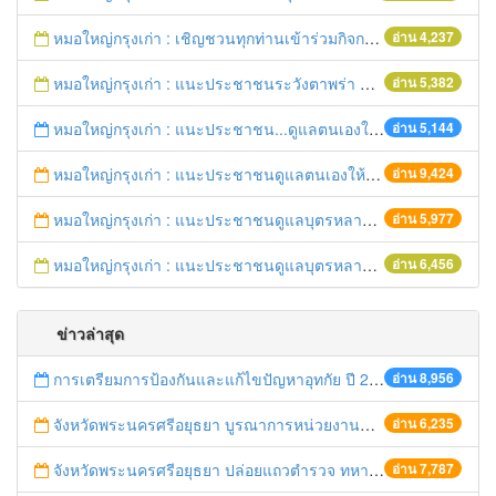
หมอใหญ่กรุงเก่า : เชิญชวนทุกท่านเข้าร่วมกิจกรรมวิ่งเพื่อสุขภาพ 7เมษายนนี้ 5โมงเย็น
อ่าน 4,237
หมอใหญ่กรุงเก่า : แนะประชาชนระวังตาพร่า ปวดศีรษะ ชาครึ่งซีก เสี่ยงอัมพฤกษ์ อัมพาต
อ่าน 5,382
หมอใหญ่กรุงเก่า : แนะประชาชน...ดูแลตนเองให้ห่างไกลโรค...ในช่วงฤดูร้อน
อ่าน 5,144
หมอใหญ่กรุงเก่า : แนะประชาชนดูแลตนเองให้ห่างไกลวัณโรค
อ่าน 9,424
หมอใหญ่กรุงเก่า : แนะประชาชนดูแลบุตรหลาน ป้องกันเด็กจมน้ำตายในช่วงฤดูร้อน
อ่าน 5,977
หมอใหญ่กรุงเก่า : แนะประชาชนดูแลบุตรหลาน ป้องกันเด็กจมน้ำตายในช่วงฤดูร้อน
อ่าน 6,456
ข่าวล่าสุด
การเตรียมการป้องกันและแก้ไขปัญหาอุทกัย ปี 2561
อ่าน 8,956
จังหวัดพระนครศรีอยุธยา บูรณาการหน่วยงานที่เกี่ยวข้อง ลงพื้นที่จัดระเบียบและดำเนินมาตรการตามบทลงโทษสูงสุดกับผู้ประกอบการร้านค้าที่ยังฝ่าฝืนตั้งร้านค้ารุกล้ำเขตพื้นที่ทางหลวง เตรียมความปลอดภัยก่อนเทศกาลสงกรานต์
อ่าน 6,235
จังหวัดพระนครศรีอยุธยา ปล่อยแถวตำรวจ ทหาร ฝ่ายปกครอง กว่า 100 นาย ตรวจเข้มท่ารถสาธารณะ สถานีขนส่งรถโดยสาร วินรถตู้ และสถานีรถไฟ เตรียมรับมือเทศกาลสงกรานต์
อ่าน 7,787