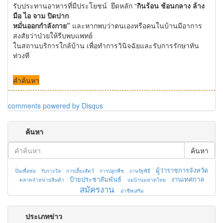
รับประทานอาหารที่มีประโยชน์ ยึดหลัก “
กินร้อน ช้อนกลาง ล้าง
มือ ไอ จาม ปิดปาก
หมั่นออกกําลังกาย”
และหากพบว่าตนเองหรือคนในบ้านมีอาการ
สงสัยว่าป่วยให้รีบพบแพทย์
ในสถานบริการใกล้บ้าน เพื่อทําการวินิจฉัยและรับการรักษาทัน
ท่วงที
คำค้นหา
comments powered by
Disqus
ค้นหา
ค้นหา
ผู้ว่าราชการจังหวัด
ปั่นเพื่อพ่อ
รับรางวัล
การเลี้ยงสัตว์
การปลูกพืช
งานรัฐพิธี
ป้ายประชาสัมพันธ์
งานเทศกาล
ตลาดจำหน่ายสินค้า
แม่บ้านมหาดไทย
สมัครงาน
อาชีพเสริม
ประเภทข่าว