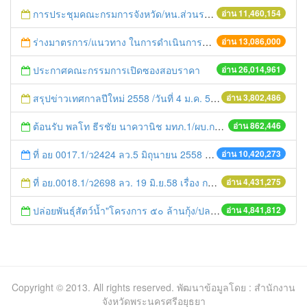
การประชุมคณะกรมการจังหวัด/หน.ส่วนราชการประจำเดือน มิถุนายน 2558
อ่าน 11,460,154
ร่างมาตรการ/แนวทาง ในการดำเนินการประกอบการตรวจราชการแบบบูรณาการ
อ่าน 13,086,000
ประกาศคณะกรรมการเปิดซองสอบราคา
อ่าน 26,014,961
สรุปข่าวเทศกาลปีใหม่ 2558 /วันที่ 4 ม.ค. 58
อ่าน 3,802,486
ต้อนรับ พลโท ธีรชัย นาควานิช มทภ.1/ผบ.กกล.รส.ทภ.1 และคณะ ในการตรวจเยี่ยมศูนย์ดำรงธรรมจังหวัดพระนครศรีอยุธยา
อ่าน 862,446
ที่ อย 0017.1/ว2424 ลว.5 มิถุนายน 2558 เรื่อง แจ้งกำหนดตรวจประเมินและให้คะแนนหน่วยงานที่สมัครเข้าร่วมโครงการพัฒนาหน่วยงานต้นแบบในการจัดตั้งศูนย์ข้อมูลข่าวสารของราชการฯ ประจำปีงบประมาณ พ.ศ. 2558
อ่าน 10,420,273
ที่ อย.0018.1/ว2698 ลว. 19 มิ.ย.58 เรื่อง การแก้ไขปัญหาหนี้สินให้แก่เกษตรกร
อ่าน 4,431,275
ปล่อยพันธุ์สัตว์น้ำ"โครงการ ๕๐ ล้านกุ้ง/ปลา ฟื้นชีวิตใหม่ให้เจ้าพระยา
อ่าน 4,841,812
Copyright © 2013. All rights reserved. พัฒนาข้อมูลโดย : สำนักงาน
จังหวัดพระนครศรีอยุธยา