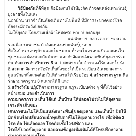
วิธีป้องกัน
ที่ดีที่สุด คือป้องกันไม่ให้ยุงกัด กำจัดแหล่งเพาะพันธุ์
ยุงลายทั้งในและ
นอกบ้าน หากจำเป็นต้องเดินทางไปพื้นที่ ที่มีการระบาดของโรค
ต้องระมัดระวังป้องกัน
ไม่ให้ยุงกัด โดยสวมเสื้อผ้าให้มิดชิด ทายาป้องกันยุง
นพ.พิทยาฯ กล่าวต่อว่า ขอความ
ร่วมมือประชาชน กำจัดแหล่งเพาะพันธุ์ยุงลาย
ทั้งในบ้าน รอบๆบ้านและในชุมชน ทั้งคนในครอบครัวและคนใน
ชุมชนเอง ต้องช่วยกันค้นหา และกำจัดแหล่งเพาะพันธุ์ยุงลายร่วม
กัน
ด้วยการดำเนินการ 5 ส
1.สะสาง
เก็บข้าวของให้ปลอดโปร่ง
2.สะดวก
จัดวางหรือจัดเก็บสิ่งของให้เป็นระเบียบ
3.สะอาด
การ
ดูแลรักษาสิ่งแวดล้อมในที่ทำงานให้เรียบร้อย
4.สร้างมาตรฐาน
คือ
รักษามาตรฐาน 3 ส.แรกให้ดี และ
5.สร้างวินัย
ปฏิบัติตามมาตรฐาน กฎระเบียบต่าง ๆ ที่ตั้งไว้อย่าง
สม่ำเสมอ
และดำเนินการ
ตามมาตรการ
3 เก็บ
ได้แก่
เก็บบ้าน
ให้ปลอดโปร่งไม่ให้ยุงลาย
เกาะพัก
เก็บขยะ
เศษภาชนะไม่ให้เป็นแหล่งเพาะพันธุ์ของยุงลาย และ
เก็บน้ำ
ปิดให้
มิดชิดหรือเปลี่ยนถ่ายน้ำทุกสัปดาห์ไม่ให้ยุงลายวางไข่ เพื่อ
พิชิต
3
โรค
คือ ไข้เลือดออก โรคติดเชื้อไวรัสซิกา และ
โรคไข้ปวดข้อยุงลาย
สอบถามข้อมูลเพิ่มเติมได้ที่โทรปรึกษาสาย
ด่วนกรมควบคุมโรค