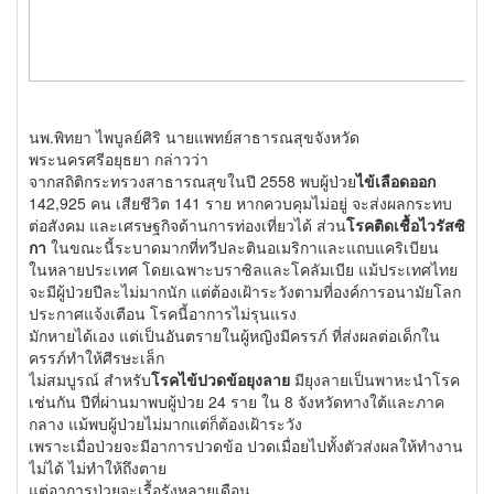
นพ.พิทยา ไพบูลย์ศิริ นายแพทย์สาธารณสุขจังหวัด
พระนครศรีอยุธยา กล่าวว่า
จากสถิติกระทรวงสาธารณสุขในปี 2558 พบผู้ป่วย
ไข้เลือดออก
142,925 คน เสียชีวิต 141 ราย หากควบคุมไม่อยู่ จะส่งผลกระทบ
ต่อสังคม และเศรษฐกิจด้านการท่องเที่ยวได้ ส่วน
โรคติดเชื้อไวรัสซิ
กา
ในขณะนี้ระบาดมากที่ทวีปละตินอเมริกาและแถบแคริเบียน
ในหลายประเทศ โดยเฉพาะบราซิลและโคลัมเบีย แม้ประเทศไทย
จะมีผู้ป่วยปีละไม่มากนัก แต่ต้องเฝ้าระวังตามที่องค์การอนามัยโลก
ประกาศแจ้งเตือน โรคนี้อาการไม่รุนแรง
มักหายได้เอง แต่เป็นอันตรายในผู้หญิงมีครรภ์ ที่ส่งผลต่อเด็กใน
ครรภ์ทำให้ศีรษะเล็ก
ไม่สมบูรณ์ สำหรับ
โรคไข้ปวดข้อยุงลาย
มียุงลายเป็นพาหะนำโรค
เช่นกัน ปีที่ผ่านมาพบผู้ป่วย 24 ราย ใน 8 จังหวัดทางใต้และภาค
กลาง แม้พบผู้ป่วยไม่มากแต่ก็ต้องเฝ้าระวัง
เพราะเมื่อป่วยจะมีอาการปวดข้อ ปวดเมื่อยไปทั้งตัวส่งผลให้ทำงาน
ไม่ได้ ไม่ทำให้ถึงตาย
แต่อาการป่วยจะเรื้อรังหลายเดือน