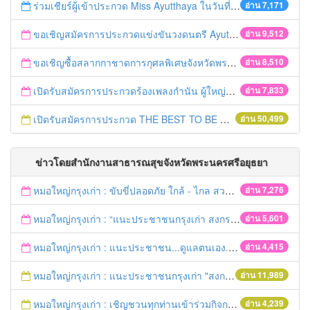
ร่วมเชียร์ผู้เข้าประกวด Miss Ayutthaya ในวันที่ 15 ธันวาคม 2560
อ่าน 7,171
ขอเชิญสมัครการประกวดแข่งขันวงดนตรี Ayutthaya battle of the bands
อ่าน 9,512
ขอเชิญซื้อสลากกาชาดการกุศลพิเศษจังหวัดพระนครศรีอยุธยา 2560
อ่าน 8,510
เปิดรับสมัครการประกวดร้องเพลงกำนัน ผู้ใหญ่บ้าน ฯลฯ
อ่าน 7,833
เปิดรับสมัครการประกวด THE BEST TO BE NUMBER ONE
อ่าน 50,499
ข่าวโดยสำนักงานสาธารณสุขจังหวัดพระนครศรีอยุธยา
หมอใหญ่กรุงเก่า : ขับขี่ปลอดภัย ใกล้ - ไกล สวมหมวกนิรภัย
อ่าน 7,276
หมอใหญ่กรุงเก่า : “แนะประชาชนกรุงเก่า สงกรานต์ร่วมขับขี่ปลอดภัย
อ่าน 5,601
หมอใหญ่กรุงเก่า : แนะประชาชน...ดูแลตนเอง...“รับมือภัยแล้ง”
อ่าน 4,415
หมอใหญ่กรุงเก่า : แนะประชาชนกรุงเก่า "สงกรานต์ขับขี่ปลอดภัย"
อ่าน 11,989
หมอใหญ่กรุงเก่า : เชิญชวนทุกท่านเข้าร่วมกิจกรรมวิ่งเพื่อสุขภาพ 7เมษายนนี้ 5โมงเย็น
อ่าน 4,239