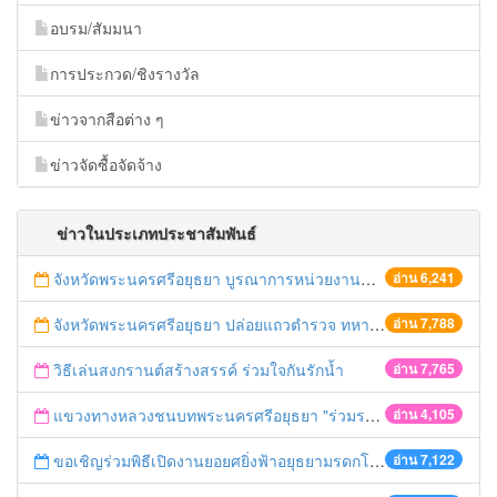
อบรม/สัมมนา
การประกวด/ชิงรางวัล
ข่าวจากสือต่าง ๆ
ข่าวจัดซื้อจัดจ้าง
ข่าวในประเภทประชาสัมพันธ์
จังหวัดพระนครศรีอยุธยา บูรณาการหน่วยงานที่เกี่ยวข้อง ลงพื้นที่จัดระเบียบและดำเนินมาตรการตามบทลงโทษสูงสุดกับผู้ประกอบการร้านค้าที่ยังฝ่าฝืนตั้งร้านค้ารุกล้ำเขตพื้นที่ทางหลวง เตรียมความปลอดภัยก่อนเทศกาลสงกรานต์
อ่าน 6,241
จังหวัดพระนครศรีอยุธยา ปล่อยแถวตำรวจ ทหาร ฝ่ายปกครอง กว่า 100 นาย ตรวจเข้มท่ารถสาธารณะ สถานีขนส่งรถโดยสาร วินรถตู้ และสถานีรถไฟ เตรียมรับมือเทศกาลสงกรานต์
อ่าน 7,788
วิธีเล่นสงกรานต์สร้างสรรค์ ร่วมใจกันรักน้ำ
อ่าน 7,765
แขวงทางหลวงชนบทพระนครศรีอยุธยา "ร่วมรณรงค์ ขับช้า เปิดไฟหน้า คาดเข็มขัด" เทศกาลสงกรานต์ ปี 2561
อ่าน 4,105
ขอเชิญร่วมพิธีเปิดงานยอยศยิ่งฟ้าอยุธยามรดกโลก
อ่าน 7,122