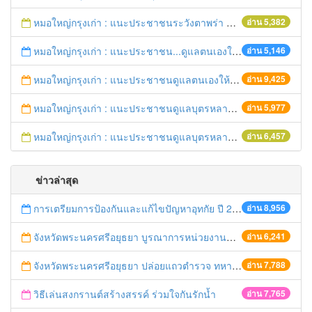
หมอใหญ่กรุงเก่า : แนะประชาชนระวังตาพร่า ปวดศีรษะ ชาครึ่งซีก เสี่ยงอัมพฤกษ์ อัมพาต
อ่าน 5,382
หมอใหญ่กรุงเก่า : แนะประชาชน...ดูแลตนเองให้ห่างไกลโรค...ในช่วงฤดูร้อน
อ่าน 5,146
หมอใหญ่กรุงเก่า : แนะประชาชนดูแลตนเองให้ห่างไกลวัณโรค
อ่าน 9,425
หมอใหญ่กรุงเก่า : แนะประชาชนดูแลบุตรหลาน ป้องกันเด็กจมน้ำตายในช่วงฤดูร้อน
อ่าน 5,977
หมอใหญ่กรุงเก่า : แนะประชาชนดูแลบุตรหลาน ป้องกันเด็กจมน้ำตายในช่วงฤดูร้อน
อ่าน 6,457
ข่าวล่าสุด
การเตรียมการป้องกันและแก้ไขปัญหาอุทกัย ปี 2561
อ่าน 8,956
จังหวัดพระนครศรีอยุธยา บูรณาการหน่วยงานที่เกี่ยวข้อง ลงพื้นที่จัดระเบียบและดำเนินมาตรการตามบทลงโทษสูงสุดกับผู้ประกอบการร้านค้าที่ยังฝ่าฝืนตั้งร้านค้ารุกล้ำเขตพื้นที่ทางหลวง เตรียมความปลอดภัยก่อนเทศกาลสงกรานต์
อ่าน 6,241
จังหวัดพระนครศรีอยุธยา ปล่อยแถวตำรวจ ทหาร ฝ่ายปกครอง กว่า 100 นาย ตรวจเข้มท่ารถสาธารณะ สถานีขนส่งรถโดยสาร วินรถตู้ และสถานีรถไฟ เตรียมรับมือเทศกาลสงกรานต์
อ่าน 7,788
วิธีเล่นสงกรานต์สร้างสรรค์ ร่วมใจกันรักน้ำ
อ่าน 7,765