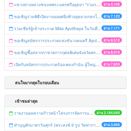
แขวงทางหลวงชนบทพระนครศรีอยุธยา "ร่วมรณรงค์ ขับช้า เปิดไฟหน้า คาดเข็มขัด" เทศกาลสงกรานต์ ปี 2561
อ่าน 4,105
ขอเชิญร่วมพิธีเปิดงานยอยศยิ่งฟ้าอยุธยามรดกโลก
อ่าน 7,122
ร่วมเชียร์ผู้เข้าประกวด Miss Ayutthaya ในวันที่ 15 ธันวาคม 2560
อ่าน 7,171
ขอเชิญสมัครการประกวดแข่งขันวงดนตรี Ayutthaya battle of the bands
อ่าน 9,512
ขอเชิญซื้อสลากกาชาดการกุศลพิเศษจังหวัดพระนครศรีอยุธยา 2560
อ่าน 8,510
เปิดรับสมัครการประกวดร้องเพลงกำนัน ผู้ใหญ่บ้าน ฯลฯ
อ่าน 7,833
สนใจมากสุดในรอบเดือน
เข้าชมล่าสุด
รายงานผลความก้าวหน้าโครงการจัดการแก้ไขปัญหาขยะ สัปดาห์ที่ 9/2558
อ่าน 2,184,045
ทำบุญตักบาตรวันศุกร์ (พระสงฆ์ 9 รูป วัดท่าการ้อง)
อ่าน 3,065