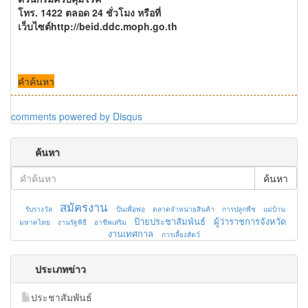
โทร. 1422 ตลอด 24 ชั่วโมง หรือที่
เว็บไซต์http://beid.ddc.moph.go.th
คำค้นหา
comments powered by
Disqus
ค้นหา
ค้นหา
สมัครงาน
รับรางวัล
ปั่นเพื่อพ่อ
ตลาดจำหน่ายสินค้า
การปลูกพืช
แม่บ้าน
ป้ายประชาสัมพันธ์
ผู้ว่าราชการจังหวัด
มหาดไทย
งานรัฐพิธี
อาชีพเสริม
งานเทศกาล
การเลี้ยงสัตว์
ประเภทข่าว
ประชาสัมพันธ์