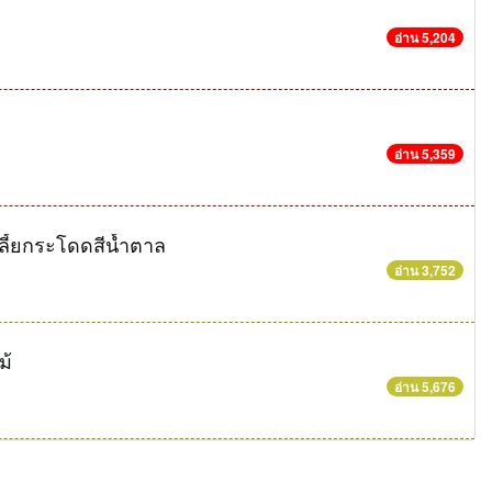
อ่าน 5,204
อ่าน 5,359
พลี้ยกระโดดสีน้ำตาล
อ่าน 3,752
ม้
อ่าน 5,676