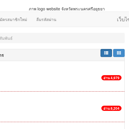
เว็บ
มัครสมาชิกใหม่
ลืมรหัสผ่าน
ัมพันธ์
าร
อ่าน 4,979
อ่าน 8,204