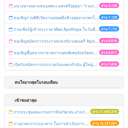
แขวงทางหลวงชนบทพระนครศรีอยุธยา "ร่วมรณรงค์ ขับช้า เปิดไฟหน้า คาดเข็มขัด" เทศกาลสงกรานต์ ปี 2561
อ่าน 4,106
ขอเชิญร่วมพิธีเปิดงานยอยศยิ่งฟ้าอยุธยามรดกโลก
อ่าน 7,126
ร่วมเชียร์ผู้เข้าประกวด Miss Ayutthaya ในวันที่ 15 ธันวาคม 2560
อ่าน 7,172
ขอเชิญสมัครการประกวดแข่งขันวงดนตรี Ayutthaya battle of the bands
อ่าน 9,516
ขอเชิญซื้อสลากกาชาดการกุศลพิเศษจังหวัดพระนครศรีอยุธยา 2560
อ่าน 8,511
เปิดรับสมัครการประกวดร้องเพลงกำนัน ผู้ใหญ่บ้าน ฯลฯ
อ่าน 7,834
สนใจมากสุดในรอบเดือน
เข้าชมล่าสุด
การประชุมคณะกรมการจังหวัด/หน.ส่วนราชการประจำเดือน มิถุนายน 2558
อ่าน 11,492,370
ร่างมาตรการ/แนวทาง ในการดำเนินการประกอบการตรวจราชการแบบบูรณาการ
อ่าน 13,147,091