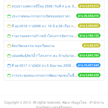
สรุปข่าวเทศกาลปีใหม่ 2558 /วันที่ 4 ม.ค. 58
อ่าน 3,819,514
ประกาศคณะกรรมการเปิดซองสอบราคา
อ่าน 26,038,016
ที่ อย.0018.1/ว2698 ลว. 19 มิ.ย.58 เรื่อง การแก้ไขปัญหาหนี้สินให้แก่เกษตรกร
อ่าน 4,440,661
รายงานผลความก้าวหน้าโครงการจัดการแก้ไขปัญหาขยะ สัปดาห์ที่ 9/2558
อ่าน 2,188,132
ศิลปวัฒนธรรม ของเวียดนาม
อ่าน 58,273
ปล่อยพันธุ์สัตว์น้ำ"โครงการ ๕๐ ล้านกุ้ง/ปลา ฟื้นชีวิตใหม่ให้เจ้าพระยา
อ่าน 4,845,785
ที่ อย 0017.1/ว2424 ลว.5 มิถุนายน 2558 เรื่อง แจ้งกำหนดตรวจประเมินและให้คะแนนหน่วยงานที่สมัครเข้าร่วมโครงการพัฒนาหน่วยงานต้นแบบในการจัดตั้งศูนย์ข้อมูลข่าวสารของราชการฯ ประจำปีงบประมาณ พ.ศ. 2558
อ่าน 10,427,540
การประชุมคณะกรรมการพัฒนาชุมชนในพื้นที่รอบโรงไฟฟ้า (คพรฟ.) ครั้งที่ 2/2558 กองทุนพัฒนาไฟฟ้าบริษัท โรจนะเพาเวอร์ จำกัด
อ่าน 2,646,539
Copyright © 2013. All rights reserved. พัฒนาข้อมูลโดย : สำนักงาน
จังหวัดพระนครศรีอยุธยา