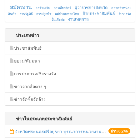
สมัครงาน
ผู้ว่าราชการจังหวัด
อาชีพเสริม
การเลี้ยงสัตว์
ตลาดจำหน่าย
ป้ายประชาสัมพันธ์
สินค้า
งานรัฐพิธี
การปลูกพืช
แม่บ้านมหาดไทย
รับรางวัล
งานเทศกาล
ปั่นเพื่อพ่อ
ประเภทข่าว
ประชาสัมพันธ์
อบรม/สัมมนา
การประกวด/ชิงรางวัล
ข่าวจากสือต่าง ๆ
ข่าวจัดซื้อจัดจ้าง
ข่าวในประเภทประชาสัมพันธ์
จังหวัดพระนครศรีอยุธยา บูรณาการหน่วยงานที่เกี่ยวข้อง ลงพื้นที่จัดระเบียบและดำเนินมาตรการตามบทลงโทษสูงสุดกับผู้ประกอบการร้านค้าที่ยังฝ่าฝืนตั้งร้านค้ารุกล้ำเขตพื้นที่ทางหลวง เตรียมความปลอดภัยก่อนเทศกาลสงกรานต์
อ่าน 6,246