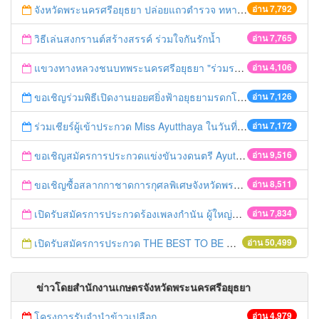
จังหวัดพระนครศรีอยุธยา ปล่อยแถวตำรวจ ทหาร ฝ่ายปกครอง กว่า 100 นาย ตรวจเข้มท่ารถสาธารณะ สถานีขนส่งรถโดยสาร วินรถตู้ และสถานีรถไฟ เตรียมรับมือเทศกาลสงกรานต์
อ่าน 7,792
วิธีเล่นสงกรานต์สร้างสรรค์ ร่วมใจกันรักน้ำ
อ่าน 7,765
แขวงทางหลวงชนบทพระนครศรีอยุธยา "ร่วมรณรงค์ ขับช้า เปิดไฟหน้า คาดเข็มขัด" เทศกาลสงกรานต์ ปี 2561
อ่าน 4,106
ขอเชิญร่วมพิธีเปิดงานยอยศยิ่งฟ้าอยุธยามรดกโลก
อ่าน 7,126
ร่วมเชียร์ผู้เข้าประกวด Miss Ayutthaya ในวันที่ 15 ธันวาคม 2560
อ่าน 7,172
ขอเชิญสมัครการประกวดแข่งขันวงดนตรี Ayutthaya battle of the bands
อ่าน 9,516
ขอเชิญซื้อสลากกาชาดการกุศลพิเศษจังหวัดพระนครศรีอยุธยา 2560
อ่าน 8,511
เปิดรับสมัครการประกวดร้องเพลงกำนัน ผู้ใหญ่บ้าน ฯลฯ
อ่าน 7,834
เปิดรับสมัครการประกวด THE BEST TO BE NUMBER ONE
อ่าน 50,499
ข่าวโดยสำนักงานเกษตรจังหวัดพระนครศรีอยุธยา
โครงการรับจำนำข้าวเปลือก
อ่าน 4,979