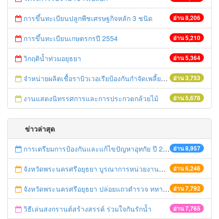
การขึ้นทะเบียนปลูกพืชเศรษฐกิจหลัก 3 ชนิด
อ่าน 8,206
การขึ้นทะเบียนเกษตรกรปี 2554
อ่าน 5,210
วิกฤติน้ำท่วมอยุธยา
อ่าน 5,364
จำหน่ายผลิตเชื้อราบิวเวอเรียป้องกันกำจัดเพลี้ยกระโดดสีน้ำตาล
อ่าน 3,753
งานแสดงนิทรรศการและการประกวดกล้วยไม้
อ่าน 5,678
ข่าวล่าสุด
การเตรียมการป้องกันและแก้ไขปัญหาอุทกัย ปี 2561
อ่าน 8,957
จังหวัดพระนครศรีอยุธยา บูรณาการหน่วยงานที่เกี่ยวข้อง ลงพื้นที่จัดระเบียบและดำเนินมาตรการตามบทลงโทษสูงสุดกับผู้ประกอบการร้านค้าที่ยังฝ่าฝืนตั้งร้านค้ารุกล้ำเขตพื้นที่ทางหลวง เตรียมความปลอดภัยก่อนเทศกาลสงกรานต์
อ่าน 6,246
จังหวัดพระนครศรีอยุธยา ปล่อยแถวตำรวจ ทหาร ฝ่ายปกครอง กว่า 100 นาย ตรวจเข้มท่ารถสาธารณะ สถานีขนส่งรถโดยสาร วินรถตู้ และสถานีรถไฟ เตรียมรับมือเทศกาลสงกรานต์
อ่าน 7,792
วิธีเล่นสงกรานต์สร้างสรรค์ ร่วมใจกันรักน้ำ
อ่าน 7,765