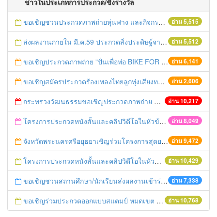
ข่าวในประเภทการประกวด/ชิงรางวัล
ขอเชิญชวนประกวดภาพถ่ายหุ่นฟาง และกิจกรรมถ่ายรูปกับหุ่นฟางนก ในงานมหกรรมหุ่นฟางนกและงานกาชาดจังหวัดชัยนาท ครั้งที่ 31
อ่าน 5,515
ส่งผลงานภายใน มี.ค.59 ประกวดสิ่งประดิษฐ์จากสิ่งของเหลือใช้ พ.ศ.2559
อ่าน 5,512
ขอเชิญประกวดภาพถ่าย "ปั่นเพื่อพ่อ BIKE FOR DAD"
อ่าน 6,141
ขอเชิญสมัครประกวดร้องเพลงไทยลูกทุ่งเสียงทองในงานยอยศยิ่งฟ้าอยุะยามรดกโลก ประจำปี 2558 วันนี้ถึง 8 ธันวาคม 2558
อ่าน 2,606
กระทรวงวัฒนธรรมขอเชิญประกวดภาพถ่าย Bike for mom ปั่นเพื่อแม่ทั่วแผ่นดิน
อ่าน 10,217
โครงการประกวดหนังสั้นและคลิปวิดีโอในหัวข้อ “คนไทยได้อะไรจากประชาคมอาเซียน”
อ่าน 8,049
จังหวัดพระนครศรีอยุธยาเชิญร่วมโครงการสุดยอดเอสเอ็มอีจังหวัด (SME Provincial Champions)
อ่าน 9,472
โครงการประกวดหนังสั้นและคลิปวิดีโอในหัวข้อ “คนไทยได้อะไรจากประชาคมอาเซียน”
อ่าน 10,429
ขอเชิญชวนสถานศึกษา/นักเรียนส่งผลงานเข้าร่วมโครงการประกวดบทละครส่งเสริมค่านิยมหลัก ๑๒ ประการ
อ่าน 7,338
ขอเชิญร่วมประกวดออกแบบสแตมป์ หมดเขต 30 ก.ย.57
อ่าน 10,768