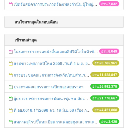
เปิดรับสมัครการประกวดร้องเพลงกำนัน ผู้ใหญ่บ้าน ฯลฯ
อ่าน 7,832
สนใจมากสุดในรอบเดือน
เข้าชมล่าสุด
โครงการประกวดหนังสั้นและคลิปวิดีโอในหัวข้อ “คนไทยได้อะไรจากประชาคมอาเซียน”
อ่าน 8,049
สรุปข่าวเทศกาลปีใหม่ 2558 /วันที่ 4 ม.ค. 58
อ่าน 3,785,961
การประชุมคณะกรมการจังหวัด/หน.ส่วนราชการประจำเดือน มิถุนายน 2558
อ่าน 11,428,847
ประกาศคณะกรรมการเปิดซองสอบราคา
อ่าน 25,992,375
ผู้ตรวจราชการกรมการพัฒนาชุมชน คัดเลือกข้าราชการและลูกจ้างดีเด่น และหน่วยงานพัฒนาชุมชนใสสะอาด ประจำปี ๒๕๕๔
อ่าน 21,778,667
ที่ อย.0018.1/ว2698 ลว. 19 มิ.ย.58 เรื่อง การแก้ไขปัญหาหนี้สินให้แก่เกษตรกร
อ่าน 4,421,808
สหภาพยุโรปขึ้นทะเบียนกาแฟดอยตุงและกาแฟดอยช้างของไทยเป็นสินค้า GI
อ่าน 3,429