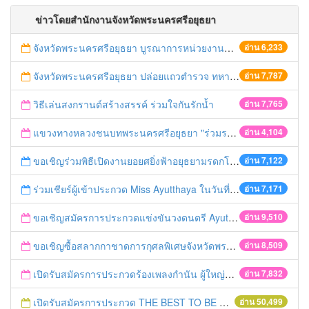
ข่าวโดยสำนักงานจังหวัดพระนครศรีอยุธยา
จังหวัดพระนครศรีอยุธยา บูรณาการหน่วยงานที่เกี่ยวข้อง ลงพื้นที่จัดระเบียบและดำเนินมาตรการตามบทลงโทษสูงสุดกับผู้ประกอบการร้านค้าที่ยังฝ่าฝืนตั้งร้านค้ารุกล้ำเขตพื้นที่ทางหลวง เตรียมความปลอดภัยก่อนเทศกาลสงกรานต์
อ่าน 6,233
จังหวัดพระนครศรีอยุธยา ปล่อยแถวตำรวจ ทหาร ฝ่ายปกครอง กว่า 100 นาย ตรวจเข้มท่ารถสาธารณะ สถานีขนส่งรถโดยสาร วินรถตู้ และสถานีรถไฟ เตรียมรับมือเทศกาลสงกรานต์
อ่าน 7,787
วิธีเล่นสงกรานต์สร้างสรรค์ ร่วมใจกันรักน้ำ
อ่าน 7,765
แขวงทางหลวงชนบทพระนครศรีอยุธยา "ร่วมรณรงค์ ขับช้า เปิดไฟหน้า คาดเข็มขัด" เทศกาลสงกรานต์ ปี 2561
อ่าน 4,104
ขอเชิญร่วมพิธีเปิดงานยอยศยิ่งฟ้าอยุธยามรดกโลก
อ่าน 7,122
ร่วมเชียร์ผู้เข้าประกวด Miss Ayutthaya ในวันที่ 15 ธันวาคม 2560
อ่าน 7,171
ขอเชิญสมัครการประกวดแข่งขันวงดนตรี Ayutthaya battle of the bands
อ่าน 9,510
ขอเชิญซื้อสลากกาชาดการกุศลพิเศษจังหวัดพระนครศรีอยุธยา 2560
อ่าน 8,509
เปิดรับสมัครการประกวดร้องเพลงกำนัน ผู้ใหญ่บ้าน ฯลฯ
อ่าน 7,832
เปิดรับสมัครการประกวด THE BEST TO BE NUMBER ONE
อ่าน 50,499