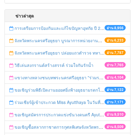
ข่าวล่าสุด
การเตรียมการป้องกันและแก้ไขปัญหาอุทกัย ปี 2561
อ่าน 8,956
จังหวัดพระนครศรีอยุธยา บูรณาการหน่วยงานที่เกี่ยวข้อง ลงพื้นที่จัดระเบียบและดำเนินมาตรการตามบทลงโทษสูงสุดกับผู้ประกอบการร้านค้าที่ยังฝ่าฝืนตั้งร้านค้ารุกล้ำเขตพื้นที่ทางหลวง เตรียมความปลอดภัยก่อนเทศกาลสงกรานต์
อ่าน 6,233
จังหวัดพระนครศรีอยุธยา ปล่อยแถวตำรวจ ทหาร ฝ่ายปกครอง กว่า 100 นาย ตรวจเข้มท่ารถสาธารณะ สถานีขนส่งรถโดยสาร วินรถตู้ และสถานีรถไฟ เตรียมรับมือเทศกาลสงกรานต์
อ่าน 7,787
วิธีเล่นสงกรานต์สร้างสรรค์ ร่วมใจกันรักน้ำ
อ่าน 7,765
แขวงทางหลวงชนบทพระนครศรีอยุธยา "ร่วมรณรงค์ ขับช้า เปิดไฟหน้า คาดเข็มขัด" เทศกาลสงกรานต์ ปี 2561
อ่าน 4,104
ขอเชิญร่วมพิธีเปิดงานยอยศยิ่งฟ้าอยุธยามรดกโลก
อ่าน 7,122
ร่วมเชียร์ผู้เข้าประกวด Miss Ayutthaya ในวันที่ 15 ธันวาคม 2560
อ่าน 7,171
ขอเชิญสมัครการประกวดแข่งขันวงดนตรี Ayutthaya battle of the bands
อ่าน 9,510
ขอเชิญซื้อสลากกาชาดการกุศลพิเศษจังหวัดพระนครศรีอยุธยา 2560
อ่าน 8,509