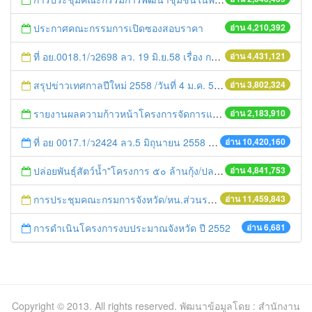
ประกาศคณะกรรมการเปิดซองสอบราคา
อ่าน 4,210,392
ที่ อย.0018.1/ว2698 ลว. 19 มิ.ย.58 เรื่อง การแก้ไขปัญหาหนี้สินให้แก่เกษตรกร
อ่าน 4,431,121
สรุปข่าวเทศกาลปีใหม่ 2558 /วันที่ 4 ม.ค. 58
อ่าน 3,802,324
รายงานผลความก้าวหน้าโครงการจัดการแก้ไขปัญหาขยะ สัปดาห์ที่ 9/2558
อ่าน 2,183,910
ที่ อย 0017.1/ว2424 ลว.5 มิถุนายน 2558 เรื่อง แจ้งกำหนดตรวจประเมินและให้คะแนนหน่วยงานที่สมัครเข้าร่วมโครงการพัฒนาหน่วยงานต้นแบบในการจัดตั้งศูนย์ข้อมูลข่าวสารของราชการฯ ประจำปีงบประมาณ พ.ศ. 2558
อ่าน 10,420,160
ปล่อยพันธุ์สัตว์น้ำ"โครงการ ๕๐ ล้านกุ้ง/ปลา ฟื้นชีวิตใหม่ให้เจ้าพระยา
อ่าน 4,841,753
การประชุมคณะกรมการจังหวัด/หน.ส่วนราชการประจำเดือน มิถุนายน 2558
อ่าน 11,459,843
การดำเนินโครงการงบประมาณจังหวัด ปี 2552
อ่าน 6,681
Copyright © 2013. All rights reserved. พัฒนาข้อมูลโดย : สำนักงาน