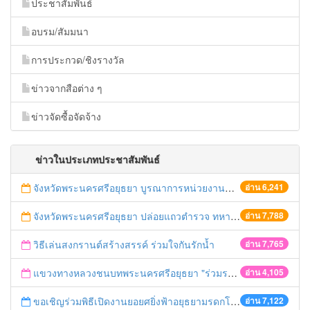
ประชาสัมพันธ์
อบรม/สัมมนา
การประกวด/ชิงรางวัล
ข่าวจากสือต่าง ๆ
ข่าวจัดซื้อจัดจ้าง
ข่าวในประเภทประชาสัมพันธ์
จังหวัดพระนครศรีอยุธยา บูรณาการหน่วยงานที่เกี่ยวข้อง ลงพื้นที่จัดระเบียบและดำเนินมาตรการตามบทลงโทษสูงสุดกับผู้ประกอบการร้านค้าที่ยังฝ่าฝืนตั้งร้านค้ารุกล้ำเขตพื้นที่ทางหลวง เตรียมความปลอดภัยก่อนเทศกาลสงกรานต์
อ่าน 6,241
จังหวัดพระนครศรีอยุธยา ปล่อยแถวตำรวจ ทหาร ฝ่ายปกครอง กว่า 100 นาย ตรวจเข้มท่ารถสาธารณะ สถานีขนส่งรถโดยสาร วินรถตู้ และสถานีรถไฟ เตรียมรับมือเทศกาลสงกรานต์
อ่าน 7,788
วิธีเล่นสงกรานต์สร้างสรรค์ ร่วมใจกันรักน้ำ
อ่าน 7,765
แขวงทางหลวงชนบทพระนครศรีอยุธยา "ร่วมรณรงค์ ขับช้า เปิดไฟหน้า คาดเข็มขัด" เทศกาลสงกรานต์ ปี 2561
อ่าน 4,105
ขอเชิญร่วมพิธีเปิดงานยอยศยิ่งฟ้าอยุธยามรดกโลก
อ่าน 7,122