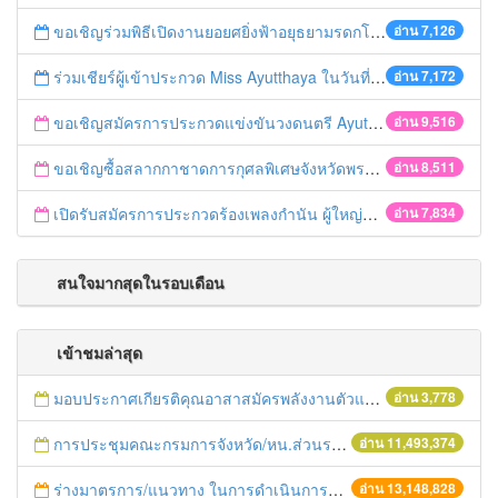
ขอเชิญร่วมพิธีเปิดงานยอยศยิ่งฟ้าอยุธยามรดกโลก
อ่าน 7,126
ร่วมเชียร์ผู้เข้าประกวด Miss Ayutthaya ในวันที่ 15 ธันวาคม 2560
อ่าน 7,172
ขอเชิญสมัครการประกวดแข่งขันวงดนตรี Ayutthaya battle of the bands
อ่าน 9,516
ขอเชิญซื้อสลากกาชาดการกุศลพิเศษจังหวัดพระนครศรีอยุธยา 2560
อ่าน 8,511
เปิดรับสมัครการประกวดร้องเพลงกำนัน ผู้ใหญ่บ้าน ฯลฯ
อ่าน 7,834
สนใจมากสุดในรอบเดือน
เข้าชมล่าสุด
มอบประกาศเกียรติคุณอาสาสมัครพลังงานตัวแทนระดับอำเภอ
อ่าน 3,778
การประชุมคณะกรมการจังหวัด/หน.ส่วนราชการประจำเดือน มิถุนายน 2558
อ่าน 11,493,374
ร่างมาตรการ/แนวทาง ในการดำเนินการประกอบการตรวจราชการแบบบูรณาการ
อ่าน 13,148,828