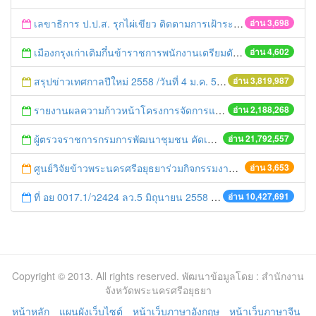
เลขาธิการ ป.ป.ส. รุกไผ่เขียว ติดตามการเฝ้าระวังปัญหายาเสพติดในชุมชน
อ่าน 3,698
เมืองกรุงเก่าเติมกึ๋นข้าราชการพนักงานเตรียมตัวเข้าสู่AEC
อ่าน 4,602
สรุปข่าวเทศกาลปีใหม่ 2558 /วันที่ 4 ม.ค. 58
อ่าน 3,819,987
รายงานผลความก้าวหน้าโครงการจัดการแก้ไขปัญหาขยะ สัปดาห์ที่ 9/2558
อ่าน 2,188,268
ผู้ตรวจราชการกรมการพัฒนาชุมชน คัดเลือกข้าราชการและลูกจ้างดีเด่น และหน่วยงานพัฒนาชุมชนใสสะอาด ประจำปี ๒๕๕๔
อ่าน 21,792,557
ศูนย์วิจัยข้าวพระนครศรีอยุธยาร่วมกิจกรรมงานสัปดาห์ส่งเสริมพระพุทธศาสนาเนื่องในเทศกาลอาสาฬหบูชาและเข้าพรรษาประจำปี 2557
อ่าน 3,653
ที่ อย 0017.1/ว2424 ลว.5 มิถุนายน 2558 เรื่อง แจ้งกำหนดตรวจประเมินและให้คะแนนหน่วยงานที่สมัครเข้าร่วมโครงการพัฒนาหน่วยงานต้นแบบในการจัดตั้งศูนย์ข้อมูลข่าวสารของราชการฯ ประจำปีงบประมาณ พ.ศ. 2558
อ่าน 10,427,691
Copyright © 2013. All rights reserved. พัฒนาข้อมูลโดย : สำนักงาน
จังหวัดพระนครศรีอยุธยา
หน้าหลัก
แผนผังเว็บไซต์
หน้าเว็บภาษาอังกฤษ
หน้าเว็บภาษาจีน