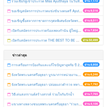
ร่วมเชียร์ผู้เข้าประกวด Miss Ayutthaya ในวันที่ 15 ธันวาคม 2560
อ่าน 7,172
ขอเชิญสมัครการประกวดแข่งขันวงดนตรี Ayutthaya battle of the bands
อ่าน 9,516
ขอเชิญซื้อสลากกาชาดการกุศลพิเศษจังหวัดพระนครศรีอยุธยา 2560
อ่าน 8,511
เปิดรับสมัครการประกวดร้องเพลงกำนัน ผู้ใหญ่บ้าน ฯลฯ
อ่าน 7,834
เปิดรับสมัครการประกวด THE BEST TO BE NUMBER ONE
อ่าน 50,499
ข่าวล่าสุด
การเตรียมการป้องกันและแก้ไขปัญหาอุทกัย ปี 2561
อ่าน 8,958
จังหวัดพระนครศรีอยุธยา บูรณาการหน่วยงานที่เกี่ยวข้อง ลงพื้นที่จัดระเบียบและดำเนินมาตรการตามบทลงโทษสูงสุดกับผู้ประกอบการร้านค้าที่ยังฝ่าฝืนตั้งร้านค้ารุกล้ำเขตพื้นที่ทางหลวง เตรียมความปลอดภัยก่อนเทศกาลสงกรานต์
อ่าน 6,246
จังหวัดพระนครศรีอยุธยา ปล่อยแถวตำรวจ ทหาร ฝ่ายปกครอง กว่า 100 นาย ตรวจเข้มท่ารถสาธารณะ สถานีขนส่งรถโดยสาร วินรถตู้ และสถานีรถไฟ เตรียมรับมือเทศกาลสงกรานต์
อ่าน 7,792
วิธีเล่นสงกรานต์สร้างสรรค์ ร่วมใจกันรักน้ำ
อ่าน 7,765
แขวงทางหลวงชนบทพระนครศรีอยุธยา "ร่วมรณรงค์ ขับช้า เปิดไฟหน้า คาดเข็มขัด" เทศกาลสงกรานต์ ปี 2561
อ่าน 4,106