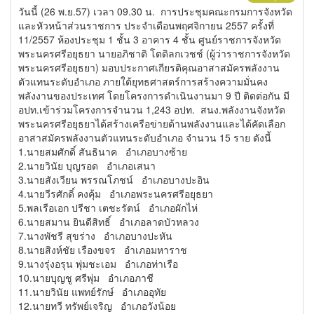
วันนี้ (26 พ.ย.57) เวลา 09.30 น. การประชุมคณะกรมการจังหวัด
และหัวหน้าส่วนราชการ ประจำเดือนพฤศจิกายน 2557 ครั้งที่
11/2557 ห้องประชุม 1 ชั้น 3 อาคาร 4 ชั้น ศูนย์ราชการจังหวัด
พระนครศรีอยุธยา นายอภิชาติ โตดิลกเวชช์ (ผู้ว่าราชการจังหวัด
พระนครศรีอยุธยา) มอบประกาศเกียรติคุณอาสาสมัครพลังงาน
ตัวแทนระดับอำเภอ ภายใต้ยุทธศาสตร์การสร้างความมั่นคง
พลังงานของประเทศ โดยโครงการดำเนินงานมา 9 ปี ติดต่อกัน มี
อปท.เข้าร่วมโครงการจำนวน 1,243 อปท. สนง.พลังงานจังหวัด
พระนครศรีอยุธยาได้สร้างเครือข่ายด้านพลังงานและได้คัดเลือก
อาสาสมัครพลังงานตัวแทนระดับอำเภอ จำนวน 15 ราย ดังนี้
1.นายสมศักดิ์ สันธินาค อำเภอบางซ้าย
2.นายวินัย บุญรอด อำเภอเสนา
3.นายสังเวียน พรรณโภชน์ อำเภอบางปะอิน
4.นายวีรศักดิ์ คงคุ้ม อำเภอพระนครศรีอยุธยา
5.พลเรือเอก ปรีชา เตชะรัตน์ อำเภอผักไห่
6.นายสมาน ยินดีสิทธิ์ อำเภอลาดบัวหลวง
7.นางพัชรี สุขร่าง อำเภอบางปะหัน
8.นายสิงห์ชัย เรืองขจร อำเภอมหาราช
9.นางรุ่งอรุน พุ่มชะเอม อำเภอท่าเรือ
10.นายบุญชู ศรีพุ่ม อำเภอภาชี
11.นายวินัย แพทย์รักษ์ อำเภออุทัย
12.นายทวี ทรัพย์เจริญ อำเภอวังน้อย