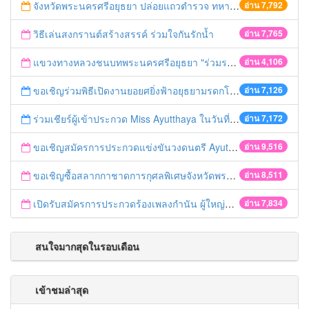
จังหวัดพระนครศรีอยุธยา ปล่อยแถวตำรวจ ทหาร ฝ่ายปกครอง กว่า 100 นาย ตรวจเข้มท่ารถสาธารณะ สถานีขนส่งรถโดยสาร วินรถตู้ และสถานีรถไฟ เตรียมรับมือเทศกาลสงกรานต์
อ่าน 7,792
วิธีเล่นสงกรานต์สร้างสรรค์ ร่วมใจกันรักน้ำ
อ่าน 7,765
แขวงทางหลวงชนบทพระนครศรีอยุธยา "ร่วมรณรงค์ ขับช้า เปิดไฟหน้า คาดเข็มขัด" เทศกาลสงกรานต์ ปี 2561
อ่าน 4,106
ขอเชิญร่วมพิธีเปิดงานยอยศยิ่งฟ้าอยุธยามรดกโลก
อ่าน 7,126
ร่วมเชียร์ผู้เข้าประกวด Miss Ayutthaya ในวันที่ 15 ธันวาคม 2560
อ่าน 7,172
ขอเชิญสมัครการประกวดแข่งขันวงดนตรี Ayutthaya battle of the bands
อ่าน 9,516
ขอเชิญซื้อสลากกาชาดการกุศลพิเศษจังหวัดพระนครศรีอยุธยา 2560
อ่าน 8,511
เปิดรับสมัครการประกวดร้องเพลงกำนัน ผู้ใหญ่บ้าน ฯลฯ
อ่าน 7,834
สนใจมากสุดในรอบเดือน
เข้าชมล่าสุด