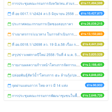
การประชุมคณะกรมการจังหวัด/หน.ส่วนราชการประจำเดือน มิถุนายน 2558
อ่าน 11,494,599
ที่ อย 0017.1/ว2424 ลว.5 มิถุนายน 2558 เรื่อง แจ้งกำหนดตรวจประเมินและให้คะแนนหน่วยงานที่สมัครเข้าร่วมโครงการพัฒนาหน่วยงานต้นแบบในการจัดตั้งศูนย์ข้อมูลข่าวสารของราชการฯ ประจำปีงบประมาณ พ.ศ. 2558
อ่าน 10,427,873
ประกาศคณะกรรมการเปิดซองสอบราคา
อ่าน 26,039,215
ร่างมาตรการ/แนวทาง ในการดำเนินการประกอบการตรวจราชการแบบบูรณาการ
อ่าน 13,150,883
ที่ อย.0018.1/ว2698 ลว. 19 มิ.ย.58 เรื่อง การแก้ไขปัญหาหนี้สินให้แก่เกษตรกร
อ่าน 4,441,048
สรุปข่าวเทศกาลปีใหม่ 2558 /วันที่ 4 ม.ค. 58
อ่าน 3,820,528
รายงานผลความก้าวหน้าโครงการจัดการแก้ไขปัญหาขยะ สัปดาห์ที่ 9/2558
อ่าน 2,188,401
ปล่อยพันธุ์สัตว์น้ำ"โครงการ ๕๐ ล้านกุ้ง/ปลา ฟื้นชีวิตใหม่ให้เจ้าพระยา
อ่าน 4,846,052
จุดผ่านแดนถาวร ไทย-ลาว มี 14 แห่ง
อ่าน 90,932
การประชุมคณะกรรมการพัฒนาชุมชนในพื้นที่รอบโรงไฟฟ้า (คพรฟ.) ครั้งที่ 2/2558 กองทุนพัฒนาไฟฟ้าบริษัท โรจนะเพาเวอร์ จำกัด
อ่าน 2,646,726