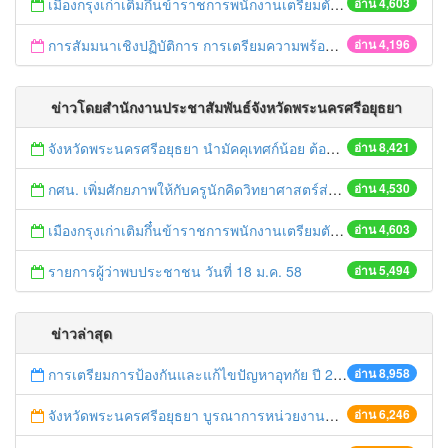
เมืองกรุงเก่าเติมกึ๋นข้าราชการพนักงานเตรียมตัวเข้าสู่AEC
อ่าน 4,603
การสัมมนาเชิงปฏิบัติการ การเตรียมความพร้อมของบุคลากรในการเข้าสู่ประชาคมอาเซียน ประจำปีงบประมาณ 2558
อ่าน 4,196
ข่าวโดยสำนักงานประชาสัมพันธ์จังหวัดพระนครศรีอยุธยา
จังหวัดพระนครศรีอยุธยา นำมัคคุเทศก์น้อย ต้อนรับชาวต่างชาติ ชมมรดกโลกรับประชาคมอาเซียน
อ่าน 8,421
กศน. เพิ่มศักยภาพให้กับครูนักคิดวิทยาศาสตร์ส่งเสริมการเรียนรู้รับ AEC
อ่าน 4,530
เมืองกรุงเก่าเติมกึ๋นข้าราชการพนักงานเตรียมตัวเข้าสู่AEC
อ่าน 4,603
รายการผู้ว่าพบประชาชน วันที่ 18 ม.ค. 58
อ่าน 5,494
ข่าวล่าสุด
การเตรียมการป้องกันและแก้ไขปัญหาอุทกัย ปี 2561
อ่าน 8,958
จังหวัดพระนครศรีอยุธยา บูรณาการหน่วยงานที่เกี่ยวข้อง ลงพื้นที่จัดระเบียบและดำเนินมาตรการตามบทลงโทษสูงสุดกับผู้ประกอบการร้านค้าที่ยังฝ่าฝืนตั้งร้านค้ารุกล้ำเขตพื้นที่ทางหลวง เตรียมความปลอดภัยก่อนเทศกาลสงกรานต์
อ่าน 6,246