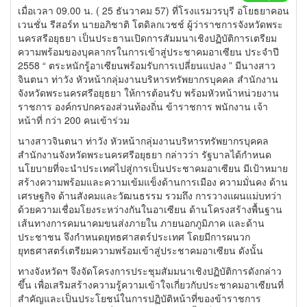
เมื่อเวลา 09.00 น. ( 25 ธันวาคม 57) ที่โรงแรมวรบุรี อโยธยาคอน
เวนชั่น รีสอร์ท นายอภิชาติ โตดิลกเวชช์ ผู้ว่าราชการจังหวัดพระ
นครสรี
อยุธยา เป็นประธานเปิดการสัมมนาเชิงปฏิ
บัติการเตรียม
ความพร้อมของบุ
คลากรในการเข้าสู่ประชาคมอาเซี
ยน ประจำปี
2558 “ ตระหนักรู้อาเซียนพร้อมรั
บการเปลี่ยนแปลง ” มีนางสาว
จินตนา ท่าวัง หัวหน้ากลุ่มงานบริหารทรั
พยากรบุคคล สำนักงาน
จังหวัดพระนครศรีอยุธยา ให้การต้อนรับ พร้อมหัวหน้าหน่วยงาน
ราชการ องค์กรปกครองส่วนท้องถิ่น ข้าราชการ พนักงาน เจ้า
หน้าที่ กว่า 200 คนเข้าร่วม
นางสาวจินตนา ท่าวัง หัวหน้ากลุ่มงานบริหารทรั
พยากรบุคคล
สำนักงานจังหวัดพระนครศรีอยุธยา กล่าวว่า รัฐบาลได้กำหนด
นโยบายที่
จะนำประเทศไปสู่การเป็
นประชาคมอาเซียน มีเป้าหมาย
สร้างความพร้
อมและความเข้มแข็งด้านการเมือง ความมั่นคง ด้าน
เศรษฐกิจ ด้านสังคมและวัฒนธรรม รวมถึง การวางแผนแม่บทว่า
ด้วยความเชื่
อมโยงระหว่างกันในอาเซียน ด้านโครงสร้างพื้นฐาน
เส้นทางการคมนาคมขนส่งภายใน ภายนอกภูมิภาค และด้าน
ประชาชน จึงกำหนดยุทธศาสตร์ประเทศ โดยมีการผนวก
ยุทธศาสตร์เตรี
ยมความพร้อมเข้าสู่ประชาคมอาเซี
ยน ดังนั้น
ทางจังหวัดฯ จึงจัดโครงการประชุมสัมมนาเชิ
งปฏิบัติการดังกล่าว
ขึ้น เพื่อเสริมสร้างความรู้ความเข้
าใจเกี่ยวกับประชาคมอาเซียนที่
สำคัญและเป็นประโยชน์ในการปฏิบั
ติหน้าที่ของข้าราชการ