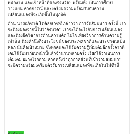
พนักงาน และเจ้าหน้าที่ของจังหวัดฯ พร้อมทั้ง เป็นการศึกษา
วางแผน คาดการณ์ และเตรียมความพร้อมรับกั
บความ
เปลี่ยนแปลงที่จะเกิดขึ้
นในทุกมิติ
ด้าน นายอภิชาติ โตดิลกเวชช์ กล่าวว่า การจัดสัมมนาฯ ครั้งนี้ เรา
จะต้องมองจากนี้ไปว่าจังหวั
ดฯ เราจะได้อะไรกับการเปลี่ยนแปลง
และต้องยึดวิชาการด้านความคิด ไม่ใช่เพียงวิชาการด้านความรู้
เท่านั้น ต้องคำนึงถึงประโยชน์
ของประเทศชาติและประชาชนเป็น
หลั
ก นั่นคือเป้าหมาย ซึ่งทุกคนจะได้รับความรู้เพิ่
มเติมอีกครั้งจากที่
เคยได้รั
บมาก่อนหน้านี้แล้วจำนวนหลายครั
้ง เรียกได้ว่าเป็นการ
เติมเต็ม อย่างไรก็ตาม คาดหวังว่าทุกภาคส่วนที่เข้าร่
วมสัมมนาฯ
จะมีความพร้อมเตรียมตัวรั
บการเปลี่ยนแปลงที่จะเกิดในไม่
ช้านี้
คำค้นหา