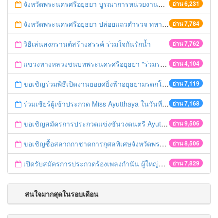
จังหวัดพระนครศรีอยุธยา บูรณาการหน่วยงานที่เกี่ยวข้อง ลงพื้นที่จัดระเบียบและดำเนินมาตรการตามบทลงโทษสูงสุดกับผู้ประกอบการร้านค้าที่ยังฝ่าฝืนตั้งร้านค้ารุกล้ำเขตพื้นที่ทางหลวง เตรียมความปลอดภัยก่อนเทศกาลสงกรานต์
อ่าน 6,231
จังหวัดพระนครศรีอยุธยา ปล่อยแถวตำรวจ ทหาร ฝ่ายปกครอง กว่า 100 นาย ตรวจเข้มท่ารถสาธารณะ สถานีขนส่งรถโดยสาร วินรถตู้ และสถานีรถไฟ เตรียมรับมือเทศกาลสงกรานต์
อ่าน 7,784
วิธีเล่นสงกรานต์สร้างสรรค์ ร่วมใจกันรักน้ำ
อ่าน 7,762
แขวงทางหลวงชนบทพระนครศรีอยุธยา "ร่วมรณรงค์ ขับช้า เปิดไฟหน้า คาดเข็มขัด" เทศกาลสงกรานต์ ปี 2561
อ่าน 4,104
ขอเชิญร่วมพิธีเปิดงานยอยศยิ่งฟ้าอยุธยามรดกโลก
อ่าน 7,119
ร่วมเชียร์ผู้เข้าประกวด Miss Ayutthaya ในวันที่ 15 ธันวาคม 2560
อ่าน 7,168
ขอเชิญสมัครการประกวดแข่งขันวงดนตรี Ayutthaya battle of the bands
อ่าน 9,506
ขอเชิญซื้อสลากกาชาดการกุศลพิเศษจังหวัดพระนครศรีอยุธยา 2560
อ่าน 8,506
เปิดรับสมัครการประกวดร้องเพลงกำนัน ผู้ใหญ่บ้าน ฯลฯ
อ่าน 7,829
สนใจมากสุดในรอบเดือน