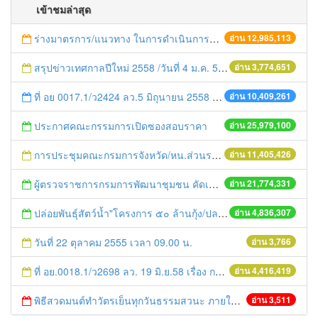
เข้าชมล่าสุด
ร่างมาตรการ/แนวทาง ในการดำเนินการประกอบการตรวจราชการแบบบูรณาการ
อ่าน 12,985,113
สรุปข่าวเทศกาลปีใหม่ 2558 /วันที่ 4 ม.ค. 58
อ่าน 3,774,651
ที่ อย 0017.1/ว2424 ลว.5 มิถุนายน 2558 เรื่อง แจ้งกำหนดตรวจประเมินและให้คะแนนหน่วยงานที่สมัครเข้าร่วมโครงการพัฒนาหน่วยงานต้นแบบในการจัดตั้งศูนย์ข้อมูลข่าวสารของราชการฯ ประจำปีงบประมาณ พ.ศ. 2558
อ่าน 10,409,261
ประกาศคณะกรรมการเปิดซองสอบราคา
อ่าน 25,979,100
การประชุมคณะกรมการจังหวัด/หน.ส่วนราชการประจำเดือน มิถุนายน 2558
อ่าน 11,405,426
ผู้ตรวจราชการกรมการพัฒนาชุมชน คัดเลือกข้าราชการและลูกจ้างดีเด่น และหน่วยงานพัฒนาชุมชนใสสะอาด ประจำปี ๒๕๕๔
อ่าน 21,774,331
ปล่อยพันธุ์สัตว์น้ำ"โครงการ ๕๐ ล้านกุ้ง/ปลา ฟื้นชีวิตใหม่ให้เจ้าพระยา
อ่าน 4,836,307
วันที่ 22 ตุลาคม 2555 เวลา 09.00 น.
อ่าน 3,766
ที่ อย.0018.1/ว2698 ลว. 19 มิ.ย.58 เรื่อง การแก้ไขปัญหาหนี้สินให้แก่เกษตรกร
อ่าน 4,416,419
พิธีสวดมนต์ทำวัตรเย็นทุกวันธรรมสวนะ ภายใต้โครงการหมู่บ้านรักษาศีล 5
อ่าน 3,511