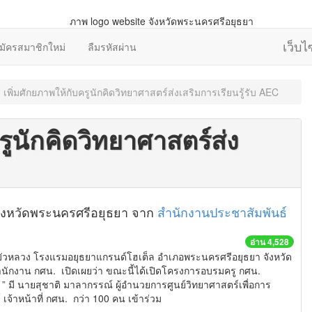
เว็บ
มัครสมาชิกใหม่
ลืมรหัสผ่าน
 เพิ่มศักยภาพให้กับครูนักคิดวิทยาศาสตร์ส่งเสริมการเรียนรู้รับ AEC
รูนักคิดวิทยาศาสตร์ส่ง
ธ์จังหวัดพระนครศรีอยุธยา จาก
สำนักงานประชาสัมพันธ์
อ่าน 4,528
าดบัวหลวง โรงแรมอยุธยาแกรนด์โฮเต็ล อำเภอพระนครศรีอยุธยา จังหวัด
ักงาน กศน. เปิดเผยว่า ขณะนี้ได้เปิดโครงการอบรมครู กศน.
 ” มี นายสุชาติ มาลากรรณ์ ผู้อำนวยการศูนย์วิทยาศาสตร์เพื
่อการ
เจ้าหน้าที่ กศน. กว่า 100 คน เข้าร่วม