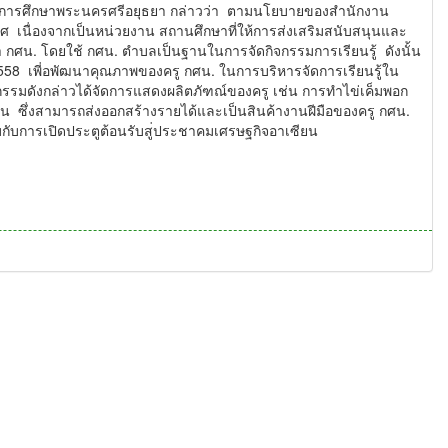
อการศึกษาพระนครศรีอยุธยา กล่าวว่า ตามนโยบายของสำนักงาน
 เนื่องจากเป็นหน่วยงาน สถานศึกษาที่ให้การส่งเสริมสนั
บสนุนและ
 กศน. โดยใช้ กศน. ตำบลเป็นฐานในการจัดกิ
จกรรมการเรียนรู้ ดังนั้น
2558 เพี่อพัฒนาคุณภาพของครู กศน. ในการบริหารจัดการเรียนรู้ใน
กรรมดังกล่าวได้จั
ดการแสดงผลิตภัฑณ์ของครู เช่น การทำไข่เค็มพอก
น ซึ่งสามารถส่งออกสร้างรายได้
และเป็นสินค้างานฝีมือของครู กศน.
ับการเปิดประตูต้อนรับสู
่ประชาคมเศรษฐกิจอาเซียน