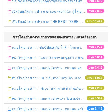
ขอเชิญซื้อสลากกาชาดการกุศลพิเศษจังหวัดพระนครศรีอยุธยา 2560
อ่าน 8,510
เปิดรับสมัครการประกวดร้องเพลงกำนัน ผู้ใหญ่บ้าน ฯลฯ
อ่าน 7,832
เปิดรับสมัครการประกวด THE BEST TO BE NUMBER ONE
อ่าน 50,499
ข่าวโดยสำนักงานสาธารณสุขจังหวัดพระนครศรีอยุธยา
หมอใหญ่กรุงเก่า : ขับขี่ปลอดภัย ใกล้ - ไกล สวมหมวกนิรภัย
อ่าน 7,274
หมอใหญ่กรุงเก่า : “แนะประชาชนกรุงเก่า สงกรานต์ร่วมขับขี่ปลอดภัย
อ่าน 5,601
หมอใหญ่กรุงเก่า : แนะประชาชน...ดูแลตนเอง...“รับมือภัยแล้ง”
อ่าน 4,412
หมอใหญ่กรุงเก่า : แนะประชาชนกรุงเก่า "สงกรานต์ขับขี่ปลอดภัย"
อ่าน 11,988
หมอใหญ่กรุงเก่า : เชิญชวนทุกท่านเข้าร่วมกิจกรรมวิ่งเพื่อสุขภาพ 7เมษายนนี้ 5โมงเย็น
อ่าน 4,237
หมอใหญ่กรุงเก่า : แนะประชาชนระวังตาพร่า ปวดศีรษะ ชาครึ่งซีก เสี่ยงอัมพฤกษ์ อัมพาต
อ่าน 5,382
หมอใหญ่กรุงเก่า : แนะประชาชน...ดูแลตนเองให้ห่างไกลโรค...ในช่วงฤดูร้อน
อ่าน 5,145