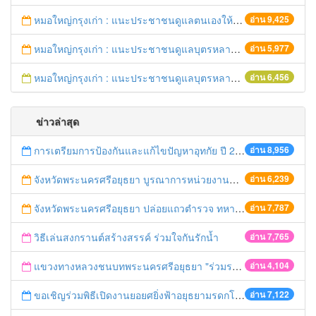
หมอใหญ่กรุงเก่า : แนะประชาชนดูแลตนเองให้ห่างไกลวัณโรค
อ่าน 9,425
หมอใหญ่กรุงเก่า : แนะประชาชนดูแลบุตรหลาน ป้องกันเด็กจมน้ำตายในช่วงฤดูร้อน
อ่าน 5,977
หมอใหญ่กรุงเก่า : แนะประชาชนดูแลบุตรหลาน ป้องกันเด็กจมน้ำตายในช่วงฤดูร้อน
อ่าน 6,456
ข่าวล่าสุด
การเตรียมการป้องกันและแก้ไขปัญหาอุทกัย ปี 2561
อ่าน 8,956
จังหวัดพระนครศรีอยุธยา บูรณาการหน่วยงานที่เกี่ยวข้อง ลงพื้นที่จัดระเบียบและดำเนินมาตรการตามบทลงโทษสูงสุดกับผู้ประกอบการร้านค้าที่ยังฝ่าฝืนตั้งร้านค้ารุกล้ำเขตพื้นที่ทางหลวง เตรียมความปลอดภัยก่อนเทศกาลสงกรานต์
อ่าน 6,239
จังหวัดพระนครศรีอยุธยา ปล่อยแถวตำรวจ ทหาร ฝ่ายปกครอง กว่า 100 นาย ตรวจเข้มท่ารถสาธารณะ สถานีขนส่งรถโดยสาร วินรถตู้ และสถานีรถไฟ เตรียมรับมือเทศกาลสงกรานต์
อ่าน 7,787
วิธีเล่นสงกรานต์สร้างสรรค์ ร่วมใจกันรักน้ำ
อ่าน 7,765
แขวงทางหลวงชนบทพระนครศรีอยุธยา "ร่วมรณรงค์ ขับช้า เปิดไฟหน้า คาดเข็มขัด" เทศกาลสงกรานต์ ปี 2561
อ่าน 4,104
ขอเชิญร่วมพิธีเปิดงานยอยศยิ่งฟ้าอยุธยามรดกโลก
อ่าน 7,122