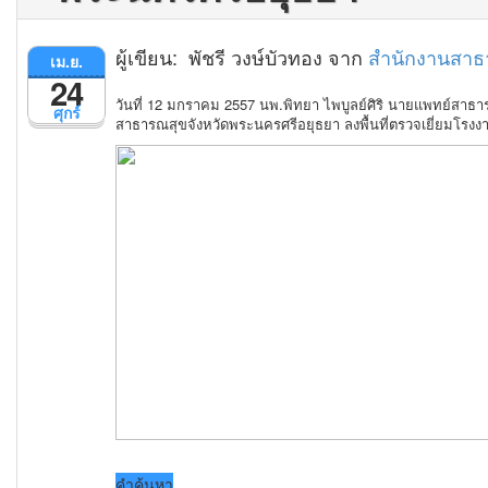
ผู้เขียน: พัชรี วงษ์บัวทอง จาก
สำนักงานสาธ
เม.ย.
24
วันที่ 12 มกราคม 2557 นพ.พิทยา ไพบูลย์ศิริ นายแพทย์สาธา
ศุกร์
สาธารณสุขจังหวัดพระนครศรีอยุธยา ลงพื้นที่ตรวจเยี่ยมโรงงา
คำค้นหา