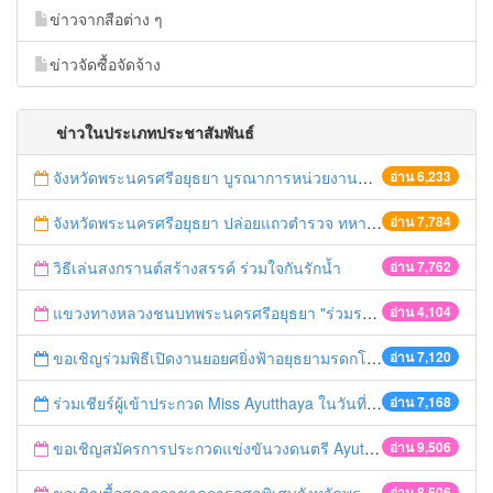
ข่าวจากสือต่าง ๆ
ข่าวจัดซื้อจัดจ้าง
ข่าวในประเภทประชาสัมพันธ์
จังหวัดพระนครศรีอยุธยา บูรณาการหน่วยงานที่เกี่ยวข้อง ลงพื้นที่จัดระเบียบและดำเนินมาตรการตามบทลงโทษสูงสุดกับผู้ประกอบการร้านค้าที่ยังฝ่าฝืนตั้งร้านค้ารุกล้ำเขตพื้นที่ทางหลวง เตรียมความปลอดภัยก่อนเทศกาลสงกรานต์
อ่าน 6,233
จังหวัดพระนครศรีอยุธยา ปล่อยแถวตำรวจ ทหาร ฝ่ายปกครอง กว่า 100 นาย ตรวจเข้มท่ารถสาธารณะ สถานีขนส่งรถโดยสาร วินรถตู้ และสถานีรถไฟ เตรียมรับมือเทศกาลสงกรานต์
อ่าน 7,784
วิธีเล่นสงกรานต์สร้างสรรค์ ร่วมใจกันรักน้ำ
อ่าน 7,762
แขวงทางหลวงชนบทพระนครศรีอยุธยา "ร่วมรณรงค์ ขับช้า เปิดไฟหน้า คาดเข็มขัด" เทศกาลสงกรานต์ ปี 2561
อ่าน 4,104
ขอเชิญร่วมพิธีเปิดงานยอยศยิ่งฟ้าอยุธยามรดกโลก
อ่าน 7,120
ร่วมเชียร์ผู้เข้าประกวด Miss Ayutthaya ในวันที่ 15 ธันวาคม 2560
อ่าน 7,168
ขอเชิญสมัครการประกวดแข่งขันวงดนตรี Ayutthaya battle of the bands
อ่าน 9,506
อ่าน 8,506