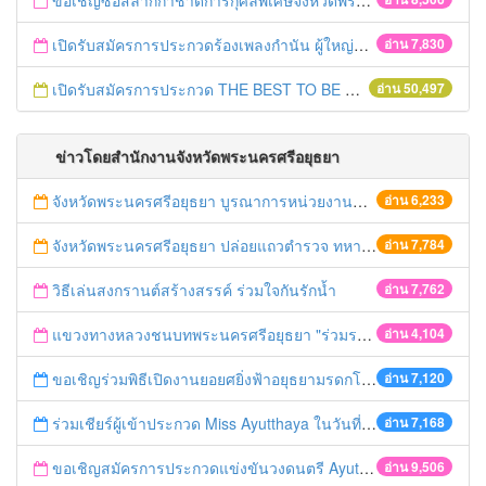
ขอเชิญซื้อสลากกาชาดการกุศลพิเศษจังหวัดพระนครศรีอยุธยา 2560
เปิดรับสมัครการประกวดร้องเพลงกำนัน ผู้ใหญ่บ้าน ฯลฯ
อ่าน 7,830
เปิดรับสมัครการประกวด THE BEST TO BE NUMBER ONE
อ่าน 50,497
ข่าวโดยสำนักงานจังหวัดพระนครศรีอยุธยา
จังหวัดพระนครศรีอยุธยา บูรณาการหน่วยงานที่เกี่ยวข้อง ลงพื้นที่จัดระเบียบและดำเนินมาตรการตามบทลงโทษสูงสุดกับผู้ประกอบการร้านค้าที่ยังฝ่าฝืนตั้งร้านค้ารุกล้ำเขตพื้นที่ทางหลวง เตรียมความปลอดภัยก่อนเทศกาลสงกรานต์
อ่าน 6,233
จังหวัดพระนครศรีอยุธยา ปล่อยแถวตำรวจ ทหาร ฝ่ายปกครอง กว่า 100 นาย ตรวจเข้มท่ารถสาธารณะ สถานีขนส่งรถโดยสาร วินรถตู้ และสถานีรถไฟ เตรียมรับมือเทศกาลสงกรานต์
อ่าน 7,784
วิธีเล่นสงกรานต์สร้างสรรค์ ร่วมใจกันรักน้ำ
อ่าน 7,762
แขวงทางหลวงชนบทพระนครศรีอยุธยา "ร่วมรณรงค์ ขับช้า เปิดไฟหน้า คาดเข็มขัด" เทศกาลสงกรานต์ ปี 2561
อ่าน 4,104
ขอเชิญร่วมพิธีเปิดงานยอยศยิ่งฟ้าอยุธยามรดกโลก
อ่าน 7,120
ร่วมเชียร์ผู้เข้าประกวด Miss Ayutthaya ในวันที่ 15 ธันวาคม 2560
อ่าน 7,168
ขอเชิญสมัครการประกวดแข่งขันวงดนตรี Ayutthaya battle of the bands
อ่าน 9,506