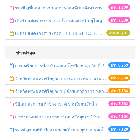
ขอเชิญซื้อสลากกาชาดการกุศลพิเศษจังหวัดพระนครศรีอยุธยา 2560
อ่าน 8,506
เปิดรับสมัครการประกวดร้องเพลงกำนัน ผู้ใหญ่บ้าน ฯลฯ
อ่าน 7,830
เปิดรับสมัครการประกวด THE BEST TO BE NUMBER ONE
อ่าน 50,497
ข่าวล่าสุด
การเตรียมการป้องกันและแก้ไขปัญหาอุทกัย ปี 2561
อ่าน 8,953
จังหวัดพระนครศรีอยุธยา บูรณาการหน่วยงานที่เกี่ยวข้อง ลงพื้นที่จัดระเบียบและดำเนินมาตรการตามบทลงโทษสูงสุดกับผู้ประกอบการร้านค้าที่ยังฝ่าฝืนตั้งร้านค้ารุกล้ำเขตพื้นที่ทางหลวง เตรียมความปลอดภัยก่อนเทศกาลสงกรานต์
อ่าน 6,233
จังหวัดพระนครศรีอยุธยา ปล่อยแถวตำรวจ ทหาร ฝ่ายปกครอง กว่า 100 นาย ตรวจเข้มท่ารถสาธารณะ สถานีขนส่งรถโดยสาร วินรถตู้ และสถานีรถไฟ เตรียมรับมือเทศกาลสงกรานต์
อ่าน 7,784
วิธีเล่นสงกรานต์สร้างสรรค์ ร่วมใจกันรักน้ำ
อ่าน 7,762
แขวงทางหลวงชนบทพระนครศรีอยุธยา "ร่วมรณรงค์ ขับช้า เปิดไฟหน้า คาดเข็มขัด" เทศกาลสงกรานต์ ปี 2561
อ่าน 4,104
ขอเชิญร่วมพิธีเปิดงานยอยศยิ่งฟ้าอยุธยามรดกโลก
อ่าน 7,120