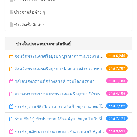
ข่าวจากสือต่าง ๆ
ข่าวจัดซื้อจัดจ้าง
ข่าวในประเภทประชาสัมพันธ์
จังหวัดพระนครศรีอยุธยา บูรณาการหน่วยงานที่เกี่ยวข้อง ลงพื้นที่จัดระเบียบและดำเนินมาตรการตามบทลงโทษสูงสุดกับผู้ประกอบการร้านค้าที่ยังฝ่าฝืนตั้งร้านค้ารุกล้ำเขตพื้นที่ทางหลวง เตรียมความปลอดภัยก่อนเทศกาลสงกรานต์
อ่าน 6,240
จังหวัดพระนครศรีอยุธยา ปล่อยแถวตำรวจ ทหาร ฝ่ายปกครอง กว่า 100 นาย ตรวจเข้มท่ารถสาธารณะ สถานีขนส่งรถโดยสาร วินรถตู้ และสถานีรถไฟ เตรียมรับมือเทศกาลสงกรานต์
อ่าน 7,787
วิธีเล่นสงกรานต์สร้างสรรค์ ร่วมใจกันรักน้ำ
อ่าน 7,765
แขวงทางหลวงชนบทพระนครศรีอยุธยา "ร่วมรณรงค์ ขับช้า เปิดไฟหน้า คาดเข็มขัด" เทศกาลสงกรานต์ ปี 2561
อ่าน 4,105
ขอเชิญร่วมพิธีเปิดงานยอยศยิ่งฟ้าอยุธยามรดกโลก
อ่าน 7,122
ร่วมเชียร์ผู้เข้าประกวด Miss Ayutthaya ในวันที่ 15 ธันวาคม 2560
อ่าน 7,171
ขอเชิญสมัครการประกวดแข่งขันวงดนตรี Ayutthaya battle of the bands
อ่าน 9,511