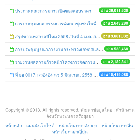
ประกาศคณะกรรมการเปิดซองสอบราคา
อ่าน 26,011,620
การประชุมคณะกรรมการพัฒนาชุมชนในพื้นที่รอบโรงไฟฟ้า (คพรฟ.) ครั้งที่ 2/2558 กองทุนพัฒนาไฟฟ้าบริษัท โรจนะเพาเวอร์ จำกัด
อ่าน 2,643,280
สรุปข่าวเทศกาลปีใหม่ 2558 /วันที่ 4 ม.ค. 58
อ่าน 3,801,032
การประชุมบูรณาการงานกระทรวงเกษตรและสหกรณ์สู่การปฏิบัติในระดับพื้นที่ ครั้งที่1/2558
อ่าน 533,468
รายงานผลความก้าวหน้าโครงการจัดการแก้ไขปัญหาขยะ สัปดาห์ที่ 9/2558
อ่าน 2,182,841
ที่ อย 0017.1/ว2424 ลว.5 มิถุนายน 2558 เรื่อง แจ้งกำหนดตรวจประเมินและให้คะแนนหน่วยงานที่สมัครเข้าร่วมโครงการพัฒนาหน่วยงานต้นแบบในการจัดตั้งศูนย์ข้อมูลข่าวสารของราชการฯ ประจำปีงบประมาณ พ.ศ. 2558
อ่าน 10,419,088
Copyright © 2013. All rights reserved. พัฒนาข้อมูลโดย : สำนักงาน
จังหวัดพระนครศรีอยุธยา
หน้าหลัก
แผนผังเว็บไซต์
หน้าเว็บภาษาอังกฤษ
หน้าเว็บภาษาจีน
หน้าเว็บภาษาญี่ปุ่น