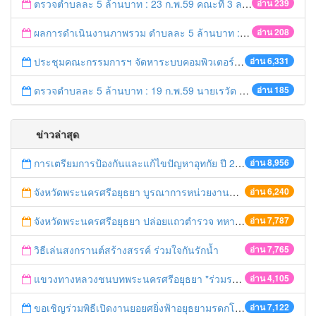
ตรวจตำบลละ 5 ล้านบาท : 23 ก.พ.59 คณะที่ 3 ลงพื้นที่ อ.บางปะอิน
อ่าน 239
ผลการดำเนินงานภาพรวม ตำบลละ 5 ล้านบาท : 21 ก.พ. 59 เวลา 20.20 น.
อ่าน 208
ประชุมคณะกรรมการฯ จัดหาระบบคอมพิวเตอร์ ครั้งที่ 1/2559
อ่าน 6,331
ตรวจตำบลละ 5 ล้านบาท : 19 ก.พ.59 นายเรวัต ประสงค์ รอง ผวจ.1 ลงพื้นที่ อ.ท่าเรือ
อ่าน 185
ข่าวล่าสุด
การเตรียมการป้องกันและแก้ไขปัญหาอุทกัย ปี 2561
อ่าน 8,956
จังหวัดพระนครศรีอยุธยา บูรณาการหน่วยงานที่เกี่ยวข้อง ลงพื้นที่จัดระเบียบและดำเนินมาตรการตามบทลงโทษสูงสุดกับผู้ประกอบการร้านค้าที่ยังฝ่าฝืนตั้งร้านค้ารุกล้ำเขตพื้นที่ทางหลวง เตรียมความปลอดภัยก่อนเทศกาลสงกรานต์
อ่าน 6,240
จังหวัดพระนครศรีอยุธยา ปล่อยแถวตำรวจ ทหาร ฝ่ายปกครอง กว่า 100 นาย ตรวจเข้มท่ารถสาธารณะ สถานีขนส่งรถโดยสาร วินรถตู้ และสถานีรถไฟ เตรียมรับมือเทศกาลสงกรานต์
อ่าน 7,787
วิธีเล่นสงกรานต์สร้างสรรค์ ร่วมใจกันรักน้ำ
อ่าน 7,765
แขวงทางหลวงชนบทพระนครศรีอยุธยา "ร่วมรณรงค์ ขับช้า เปิดไฟหน้า คาดเข็มขัด" เทศกาลสงกรานต์ ปี 2561
อ่าน 4,105
ขอเชิญร่วมพิธีเปิดงานยอยศยิ่งฟ้าอยุธยามรดกโลก
อ่าน 7,122