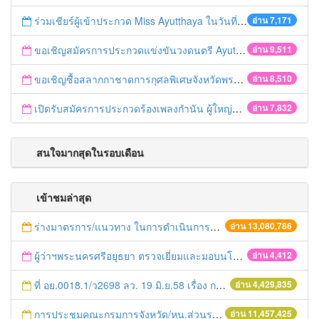
ร่วมเชียร์ผู้เข้าประกวด Miss Ayutthaya ในวันที่ 15 ธันวาคม 2560
อ่าน 7,171
ขอเชิญสมัครการประกวดแข่งขันวงดนตรี Ayutthaya battle of the bands
อ่าน 9,511
ขอเชิญซื้อสลากกาชาดการกุศลพิเศษจังหวัดพระนครศรีอยุธยา 2560
อ่าน 8,510
เปิดรับสมัครการประกวดร้องเพลงกำนัน ผู้ใหญ่บ้าน ฯลฯ
อ่าน 7,832
สนใจมากสุดในรอบเดือน
เข้าชมล่าสุด
ร่างมาตรการ/แนวทาง ในการดำเนินการประกอบการตรวจราชการแบบบูรณาการ
อ่าน 13,080,786
ผู้ว่าฯพระนครศรีอยุธยา ตรวจเยี่ยมและมอบนโยบายหน่วยงานสังกัดกระทรวงกลาโหม
อ่าน 4,412
ที่ อย.0018.1/ว2698 ลว. 19 มิ.ย.58 เรื่อง การแก้ไขปัญหาหนี้สินให้แก่เกษตรกร
อ่าน 4,429,835
การประชุมคณะกรมการจังหวัด/หน.ส่วนราชการประจำเดือน มิถุนายน 2558
อ่าน 11,457,425