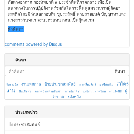
ภัยทางอากาศ กองทัพบกที่ ๑ ประจำพื้นที่ภาคกลาง เพื่อเป็น
แนวทางในการปฏิบัติงานร่วมกันในการฟื้นฟูสมรรถภาพผู้ติดยา
เสพติดโดยมี พันเอกกอบกิจ ชูประสิทธิ์ นายสายยนต์ ปัญญาทาและ
นางสาววันทนา จะนะตัวแทน กศน.เป็นผู้ลงนาม
คำค้นหา
comments powered by
Disqus
ค้นหา
ค้นหา
สมัคร
งานเทศกาล
ป้ายประชาสัมพันธ์
รับรางวัล
การเลี้ยงสัตว์
อาชีพเสริม
งาน
ผู้
ปั่นเพื่อพ่อ
ตลาดจำหน่ายสินค้า
การปลูกพืช
แม่บ้านมหาดไทย
งานรัฐพิธี
ว่าราชการจังหวัด
ประเภทข่าว
ประชาสัมพันธ์