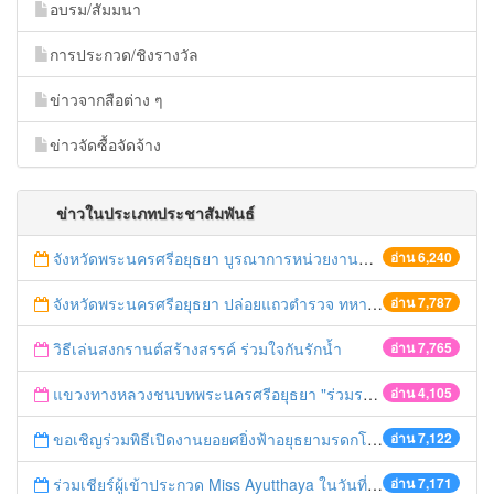
อบรม/สัมมนา
การประกวด/ชิงรางวัล
ข่าวจากสือต่าง ๆ
ข่าวจัดซื้อจัดจ้าง
ข่าวในประเภทประชาสัมพันธ์
จังหวัดพระนครศรีอยุธยา บูรณาการหน่วยงานที่เกี่ยวข้อง ลงพื้นที่จัดระเบียบและดำเนินมาตรการตามบทลงโทษสูงสุดกับผู้ประกอบการร้านค้าที่ยังฝ่าฝืนตั้งร้านค้ารุกล้ำเขตพื้นที่ทางหลวง เตรียมความปลอดภัยก่อนเทศกาลสงกรานต์
อ่าน 6,240
จังหวัดพระนครศรีอยุธยา ปล่อยแถวตำรวจ ทหาร ฝ่ายปกครอง กว่า 100 นาย ตรวจเข้มท่ารถสาธารณะ สถานีขนส่งรถโดยสาร วินรถตู้ และสถานีรถไฟ เตรียมรับมือเทศกาลสงกรานต์
อ่าน 7,787
วิธีเล่นสงกรานต์สร้างสรรค์ ร่วมใจกันรักน้ำ
อ่าน 7,765
แขวงทางหลวงชนบทพระนครศรีอยุธยา "ร่วมรณรงค์ ขับช้า เปิดไฟหน้า คาดเข็มขัด" เทศกาลสงกรานต์ ปี 2561
อ่าน 4,105
ขอเชิญร่วมพิธีเปิดงานยอยศยิ่งฟ้าอยุธยามรดกโลก
อ่าน 7,122
ร่วมเชียร์ผู้เข้าประกวด Miss Ayutthaya ในวันที่ 15 ธันวาคม 2560
อ่าน 7,171