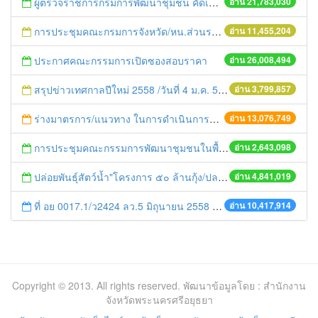
ผู้ตรวจราชการกรมการพัฒนาชุมชน คัดเลือกข้าราชการและลูกจ้างดีเด่น และหน่วยงานพัฒนาชุมชนใสสะอาด ประจำปี ๒๕๕๔
อ่าน 21,783,030
การประชุมคณะกรมการจังหวัด/หน.ส่วนราชการประจำเดือน มิถุนายน 2558
อ่าน 11,455,204
ประกาศคณะกรรมการเปิดซองสอบราคา
อ่าน 26,008,494
สรุปข่าวเทศกาลปีใหม่ 2558 /วันที่ 4 ม.ค. 58
อ่าน 3,799,857
ร่างมาตรการ/แนวทาง ในการดำเนินการประกอบการตรวจราชการแบบบูรณาการ
อ่าน 13,076,749
การประชุมคณะกรรมการพัฒนาชุมชนในพื้นที่รอบโรงไฟฟ้า (คพรฟ.) ครั้งที่ 2/2558 กองทุนพัฒนาไฟฟ้าบริษัท โรจนะเพาเวอร์ จำกัด
อ่าน 2,643,098
ปล่อยพันธุ์สัตว์น้ำ"โครงการ ๕๐ ล้านกุ้ง/ปลา ฟื้นชีวิตใหม่ให้เจ้าพระยา
อ่าน 4,841,019
ที่ อย 0017.1/ว2424 ลว.5 มิถุนายน 2558 เรื่อง แจ้งกำหนดตรวจประเมินและให้คะแนนหน่วยงานที่สมัครเข้าร่วมโครงการพัฒนาหน่วยงานต้นแบบในการจัดตั้งศูนย์ข้อมูลข่าวสารของราชการฯ ประจำปีงบประมาณ พ.ศ. 2558
อ่าน 10,417,914
Copyright © 2013. All rights reserved. พัฒนาข้อมูลโดย : สำนักงาน
จังหวัดพระนครศรีอยุธยา