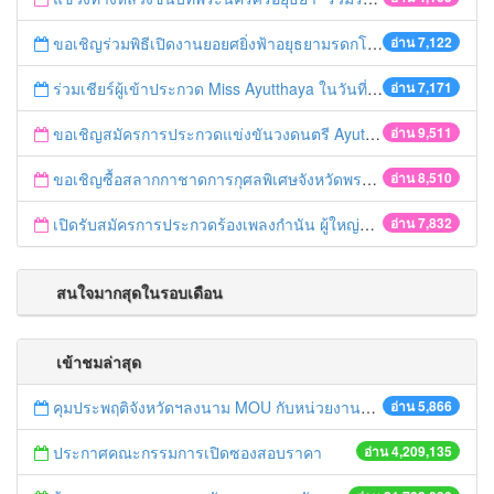
ขอเชิญร่วมพิธีเปิดงานยอยศยิ่งฟ้าอยุธยามรดกโลก
อ่าน 7,122
ร่วมเชียร์ผู้เข้าประกวด Miss Ayutthaya ในวันที่ 15 ธันวาคม 2560
อ่าน 7,171
ขอเชิญสมัครการประกวดแข่งขันวงดนตรี Ayutthaya battle of the bands
อ่าน 9,511
ขอเชิญซื้อสลากกาชาดการกุศลพิเศษจังหวัดพระนครศรีอยุธยา 2560
อ่าน 8,510
เปิดรับสมัครการประกวดร้องเพลงกำนัน ผู้ใหญ่บ้าน ฯลฯ
อ่าน 7,832
สนใจมากสุดในรอบเดือน
เข้าชมล่าสุด
คุมประพฤติจังหวัดฯลงนาม MOU กับหน่วยงานภาคี
อ่าน 5,866
ประกาศคณะกรรมการเปิดซองสอบราคา
อ่าน 4,209,135