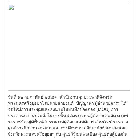
วันที่ ๑๒ กุมภาพันธ์ ๒๕๕๙ สำนักงานคุมประพฤติจังหวัด
พระนครศรีอยุธยาโดยนายสายยนต์ ปัญญาทา ผู้อำนวยการฯ ได้
จัดให้มีการประชุมและลงนามในบันทึกข้อตกลง (MOU) การ
ประสานความร่วมมือในการฟื้นฟูสมรรถภาพผู้ติดยาเสพติด ตามพ
ระราชบัญญัติฟื้นฟูสมรรถภาพผู้ติดยาเสพติด พ.ศ.๒๕๔๕ ระหว่าง
ศูนย์การศึกษานอกระบบและการศึกษาตามอัธยาศัยอำเภอวังน้อย
จังหวัดพระนครศรีอยุธยา กับ ศูนย์วิวัฒน์พลเมือง ศูนย์ต่อสู้ป้องกัน