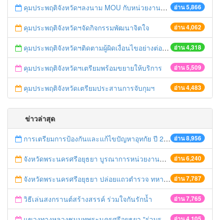
คุมประพฤติจังหวัดฯลงนาม MOU กับหน่วยงานภาคี
อ่าน 5,866
คุมประพฤติจังหวัดฯจัดกิจกรรมพัฒนาจิตใจ
อ่าน 4,062
คุมประพฤติจังหวัดฯติดตามผู้ผิดเงื่อนไขอย่างต่อเนื่อง
อ่าน 4,318
คุมประพฤติจังหวัดฯเตรียมพร้อมขยายให้บริการ
อ่าน 5,509
คุมประพฤติจังหวัดเตรียมประสานการจับกุมฯ
อ่าน 4,483
ข่าวล่าสุด
การเตรียมการป้องกันและแก้ไขปัญหาอุทกัย ปี 2561
อ่าน 8,956
จังหวัดพระนครศรีอยุธยา บูรณาการหน่วยงานที่เกี่ยวข้อง ลงพื้นที่จัดระเบียบและดำเนินมาตรการตามบทลงโทษสูงสุดกับผู้ประกอบการร้านค้าที่ยังฝ่าฝืนตั้งร้านค้ารุกล้ำเขตพื้นที่ทางหลวง เตรียมความปลอดภัยก่อนเทศกาลสงกรานต์
อ่าน 6,240
จังหวัดพระนครศรีอยุธยา ปล่อยแถวตำรวจ ทหาร ฝ่ายปกครอง กว่า 100 นาย ตรวจเข้มท่ารถสาธารณะ สถานีขนส่งรถโดยสาร วินรถตู้ และสถานีรถไฟ เตรียมรับมือเทศกาลสงกรานต์
อ่าน 7,787
วิธีเล่นสงกรานต์สร้างสรรค์ ร่วมใจกันรักน้ำ
อ่าน 7,765
แขวงทางหลวงชนบทพระนครศรีอยุธยา "ร่วมรณรงค์ ขับช้า เปิดไฟหน้า คาดเข็มขัด" เทศกาลสงกรานต์ ปี 2561
อ่าน 4,105