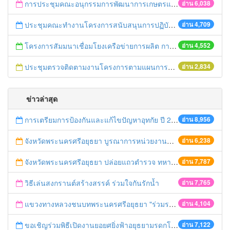
การประชุมคณะอนุกรรมการพัฒนาการเกษตรและสหกรณ์จังหวัดพระนครศรีอยุธยา
อ่าน 6,038
ประชุมคณะทำงานโครงการสนับสนุนการปฏิบัติงานเฝ้าระวังและควบคุมมาตรฐานสินค้าเกษตรระดับจังหวัด
อ่าน 4,709
โครงการสัมมนาเชื่อมโยงเครือข่ายการผลิต การตลาดสินค้าเกษตรและอาหารปลอดภัย
อ่าน 4,552
ประชุมตรวจติดตามงานโครงการตามแผนการตรวจของผู้ตรวจราชการกระทรวงเกษตรและสหกรณ์ เขต 1
อ่าน 2,834
ข่าวล่าสุด
การเตรียมการป้องกันและแก้ไขปัญหาอุทกัย ปี 2561
อ่าน 8,956
จังหวัดพระนครศรีอยุธยา บูรณาการหน่วยงานที่เกี่ยวข้อง ลงพื้นที่จัดระเบียบและดำเนินมาตรการตามบทลงโทษสูงสุดกับผู้ประกอบการร้านค้าที่ยังฝ่าฝืนตั้งร้านค้ารุกล้ำเขตพื้นที่ทางหลวง เตรียมความปลอดภัยก่อนเทศกาลสงกรานต์
อ่าน 6,238
จังหวัดพระนครศรีอยุธยา ปล่อยแถวตำรวจ ทหาร ฝ่ายปกครอง กว่า 100 นาย ตรวจเข้มท่ารถสาธารณะ สถานีขนส่งรถโดยสาร วินรถตู้ และสถานีรถไฟ เตรียมรับมือเทศกาลสงกรานต์
อ่าน 7,787
วิธีเล่นสงกรานต์สร้างสรรค์ ร่วมใจกันรักน้ำ
อ่าน 7,765
แขวงทางหลวงชนบทพระนครศรีอยุธยา "ร่วมรณรงค์ ขับช้า เปิดไฟหน้า คาดเข็มขัด" เทศกาลสงกรานต์ ปี 2561
อ่าน 4,104
ขอเชิญร่วมพิธีเปิดงานยอยศยิ่งฟ้าอยุธยามรดกโลก
อ่าน 7,122