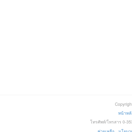
Copyrigh
หน้าหลั
โทรศัพท์/โทรสาร 0-353
ช่วยเหลือ
นโยบาย