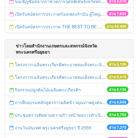
ขอเชิญซื้อสลากกาชาดการกุศลพิเศษจังหวัดพระนครศรีอยุธยา 2560
อ่าน 8,510
เปิดรับสมัครการประกวดร้องเพลงกำนัน ผู้ใหญ่บ้าน ฯลฯ
อ่าน 7,832
เปิดรับสมัครการประกวด THE BEST TO BE NUMBER ONE
อ่าน 50,499
ข่าวโดยสำนักงานเกษตรและสหกรณ์จังหวัด
พระนครศรีอยุธยา
โครงการเฉลิมพระเกียรติพระบาทสมเด็จพระเจ้าอยู่หัว เนื่องในโอกาสมหามงคลเสด็จเถลิงถวัลยราชสมบัติครบ 70 ปี ฯ
อ่าน 6,106
โครงการเฉลิมพระเกียรติพระบาทสมเด็จพระเจ้าอยู่หัว เนื่องในโอกาสมหามงคลเสด็จเถลิงถวัลยราชสมบัติครบ 70 ปี ฯ
อ่าน 9,419
กิจกรรมปลูกต้นไม้เฉลิมพระเกียรติฯ
อ่าน 9,135
การฝึกอบรมหลักสูตรการผลิตข้าวคุณภาพสูงต้นทุนต่ำ ปี 2559
อ่าน 6,648
ประชุมตรวจติดตามความก้าวหน้าผลการดำเนินงานขับเคลื่อนนโยบายของกระทรวงเกษตรและสหกรณ์แบบเบ็ดเสร็จ
อ่าน 5,755
งานวันมันเทศ พระนครศรีอยุธยา ปี 2559
อ่าน 7,270