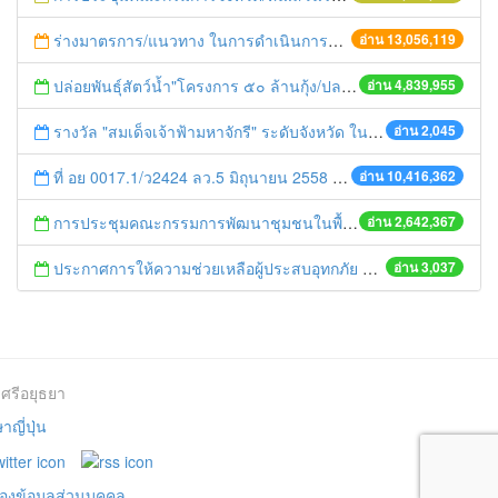
ร่างมาตรการ/แนวทาง ในการดำเนินการประกอบการตรวจราชการแบบบูรณาการ
อ่าน 13,056,119
ปล่อยพันธุ์สัตว์น้ำ"โครงการ ๕๐ ล้านกุ้ง/ปลา ฟื้นชีวิตใหม่ให้เจ้าพระยา
อ่าน 4,839,955
รางวัล "สมเด็จเจ้าฟ้ามหาจักรี" ระดับจังหวัด ในนามรางวัล "ครูดีศรีศิษย์"
อ่าน 2,045
ที่ อย 0017.1/ว2424 ลว.5 มิถุนายน 2558 เรื่อง แจ้งกำหนดตรวจประเมินและให้คะแนนหน่วยงานที่สมัครเข้าร่วมโครงการพัฒนาหน่วยงานต้นแบบในการจัดตั้งศูนย์ข้อมูลข่าวสารของราชการฯ ประจำปีงบประมาณ พ.ศ. 2558
อ่าน 10,416,362
การประชุมคณะกรรมการพัฒนาชุมชนในพื้นที่รอบโรงไฟฟ้า (คพรฟ.) ครั้งที่ 2/2558 กองทุนพัฒนาไฟฟ้าบริษัท โรจนะเพาเวอร์ จำกัด
อ่าน 2,642,367
ประกาศการให้ความช่วยเหลือผู้ประสบอุทกภัย ปี 2556
อ่าน 3,037
ศรีอยุธยา
ญี่ปุ่น
องข้อมูลส่วนบุคคล