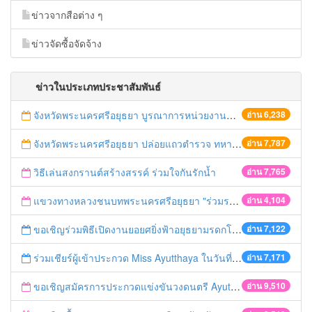
ข่าวจากสือต่าง ๆ
ข่าวจัดซื้อจัดจ้าง
ข่าวในประเภทประชาสัมพันธ์
จังหวัดพระนครศรีอยุธยา บูรณาการหน่วยงานที่เกี่ยวข้อง ลงพื้นที่จัดระเบียบและดำเนินมาตรการตามบทลงโทษสูงสุดกับผู้ประกอบการร้านค้าที่ยังฝ่าฝืนตั้งร้านค้ารุกล้ำเขตพื้นที่ทางหลวง เตรียมความปลอดภัยก่อนเทศกาลสงกรานต์
อ่าน 6,238
จังหวัดพระนครศรีอยุธยา ปล่อยแถวตำรวจ ทหาร ฝ่ายปกครอง กว่า 100 นาย ตรวจเข้มท่ารถสาธารณะ สถานีขนส่งรถโดยสาร วินรถตู้ และสถานีรถไฟ เตรียมรับมือเทศกาลสงกรานต์
อ่าน 7,787
วิธีเล่นสงกรานต์สร้างสรรค์ ร่วมใจกันรักน้ำ
อ่าน 7,765
แขวงทางหลวงชนบทพระนครศรีอยุธยา "ร่วมรณรงค์ ขับช้า เปิดไฟหน้า คาดเข็มขัด" เทศกาลสงกรานต์ ปี 2561
อ่าน 4,104
ขอเชิญร่วมพิธีเปิดงานยอยศยิ่งฟ้าอยุธยามรดกโลก
อ่าน 7,122
ร่วมเชียร์ผู้เข้าประกวด Miss Ayutthaya ในวันที่ 15 ธันวาคม 2560
อ่าน 7,171
ขอเชิญสมัครการประกวดแข่งขันวงดนตรี Ayutthaya battle of the bands
อ่าน 9,510